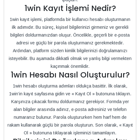
1win Kayıt İşlemi Nedir?
1win kayıt işlemi, platformda bir kullanıcı hesabı oluşturmanın
ilk adımıdır. Bu süreç, kişisel bilgilerinizi girmeniz ve gerekli
bilgileri doldurmanızdan oluşur. Öncelikle, geçerli bir e-posta
adresi ve güçlü bir parola oluşturmanız gerekmektedir.
Ardından, platform sizden kimlik bilgilerinizi doğrulamanızı
isteyebilir. Bu aşamada dikkatli olmak ve yanlış bilgi vermekten
kaçınmak önemlidir.
1win Hesabı Nasıl Oluşturulur?
1win hesabı oluşturma adımları oldukça basittir. İlk olarak,
1win’in kayıt sayfasına gidin ve « Kayıt Ol » butonuna tıklayın.
Karşınıza çıkacak formu doldurmanız gerekiyor. Formda yer
alan bilgiler arasında adınız, e-posta adresiniz ve telefon
numaranız bulunur. Parola oluştururken hem harf hem de
rakam kullanarak güçlü bir parola oluşturun. Son olarak, « Kayıt
Ol » butonuna tıklayarak işleminizi tamamlayın.