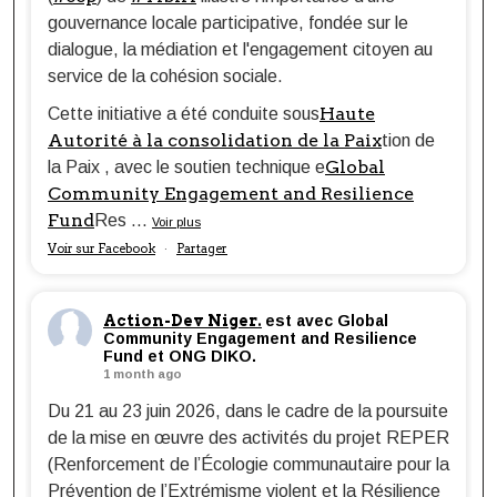
gouvernance locale participative, fondée sur le
dialogue, la médiation et l'engagement citoyen au
service de la cohésion sociale.
Haute
Cette initiative a été conduite sous
Autorité à la consolidation de la Paix
tion de
Global
la Paix , avec le soutien technique e
Community Engagement and Resilience
Fund
Res
...
Voir plus
Voir sur Facebook
Partager
·
Action-Dev Niger.
est avec Global
Community Engagement and Resilience
Fund et ONG DIKO.
1 month ago
Du 21 au 23 juin 2026, dans le cadre de la poursuite
de la mise en œuvre des activités du projet REPER
(Renforcement de l’Écologie communautaire pour la
Prévention de l’Extrémisme violent et la Résilience