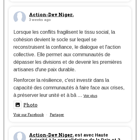
Action-Dev Niger.
3 weeks ago
Lorsque les conflits fragilisent le tissu social, la
cohésion devient le socle sur lequel se
reconstruisent la confiance, le dialogue et l'action
collective. Elle permet aux communautés de
dépasser les divisions et de devenir les premières
artisanes d'une paix durable.
Renforcer la résilience, c'est investir dans la
capacité des communautés à faire face aux crises,
à préserver leur unité et à bâ
...
Voir plus
Photo
Voir sur Facebook
Partager
·
Action-Dev Niger.
est avec Haute