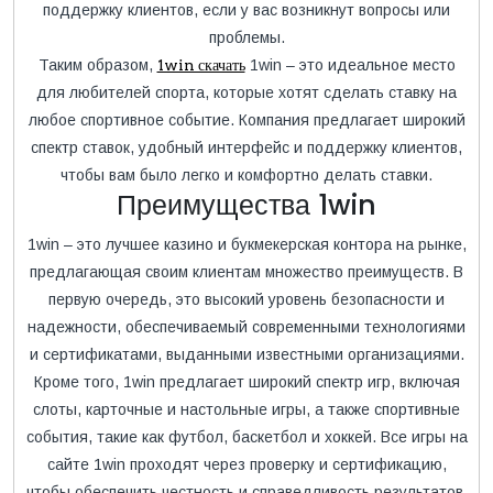
поддержку клиентов, если у вас возникнут вопросы или
проблемы.
Таким образом,
1win скачать
1win – это идеальное место
для любителей спорта, которые хотят сделать ставку на
любое спортивное событие. Компания предлагает широкий
спектр ставок, удобный интерфейс и поддержку клиентов,
чтобы вам было легко и комфортно делать ставки.
Преимущества 1win
1win – это лучшее казино и букмекерская контора на рынке,
предлагающая своим клиентам множество преимуществ. В
первую очередь, это высокий уровень безопасности и
надежности, обеспечиваемый современными технологиями
и сертификатами, выданными известными организациями.
Кроме того, 1win предлагает широкий спектр игр, включая
слоты, карточные и настольные игры, а также спортивные
события, такие как футбол, баскетбол и хоккей. Все игры на
сайте 1win проходят через проверку и сертификацию,
чтобы обеспечить честность и справедливость результатов.