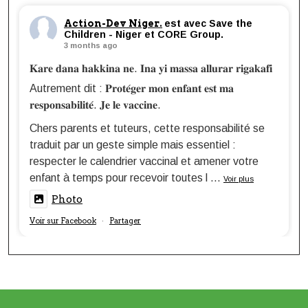
Action-Dev Niger.
est avec Save the
Children - Niger et CORE Group.
3 months ago
𝐊𝐚𝐫𝐞 𝐝𝐚𝐧𝐚 𝐡𝐚𝐤𝐤𝐢𝐧𝐚 𝐧𝐞. 𝐈𝐧𝐚 𝐲𝐢 𝐦𝐚𝐬𝐬𝐚 𝐚𝐥𝐥𝐮𝐫𝐚𝐫 𝐫𝐢𝐠𝐚𝐤𝐚𝐟𝐢
Autrement dit : 𝐏𝐫𝐨𝐭𝐞́𝐠𝐞𝐫 𝐦𝐨𝐧 𝐞𝐧𝐟𝐚𝐧𝐭 𝐞𝐬𝐭 𝐦𝐚
𝐫𝐞𝐬𝐩𝐨𝐧𝐬𝐚𝐛𝐢𝐥𝐢𝐭𝐞́. 𝐉𝐞 𝐥𝐞 𝐯𝐚𝐜𝐜𝐢𝐧𝐞.
Chers parents et tuteurs, cette responsabilité se
traduit par un geste simple mais essentiel :
respecter le calendrier vaccinal et amener votre
enfant à temps pour recevoir toutes l
...
Voir plus
Photo
Voir sur Facebook
Partager
·