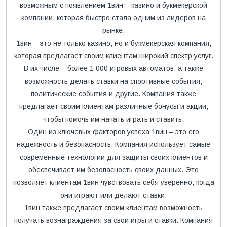
возможным с появлением 1вин – казино и букмекерской
компании, которая быстро стала одним из лидеров на
рынке.
1вин – это не только казино, но и букмекерская компания,
которая предлагает своим клиентам широкий спектр услуг.
В их числе – более 1 000 игровых автоматов, а также
возможность делать ставки на спортивные события,
политические события и другие. Компания также
предлагает своим клиентам различные бонусы и акции,
чтобы помочь им начать играть и ставить.
Один из ключевых факторов успеха 1вин – это его
надежность и безопасность. Компания использует самые
современные технологии для защиты своих клиентов и
обеспечивает им безопасность своих данных. Это
позволяет клиентам 1вин чувствовать себя уверенно, когда
они играют или делают ставки.
1вин также предлагает своим клиентам возможность
получать вознаграждения за свои игры и ставки. Компания