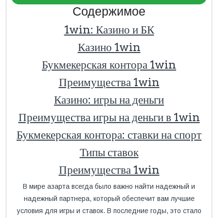
Содержимое
1win: Казино и БК
Казино 1win
Букмекерская контора 1win
Преимущества 1win
Казино: игры на деньги
Преимущества игры на деньги в 1win
Букмекерская контора: ставки на спорт
Типы ставок
Преимущества 1win
В мире азарта всегда было важно найти надежный и
надежный партнера, который обеспечит вам лучшие
условия для игры и ставок. В последние годы, это стало