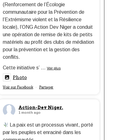
(Renforcement de l’Écologie
communautaire pour la Prévention de
l’Extrémisme violent et la Résilience
locale), l’ONG Action Dev Niger a conduit
une opération de remise de kits de petits
matériels au profit des clubs de médiation
pour la prévention et la gestion des
conflits.
Cette initiative s’
...
Voir plus
Photo
Voir sur Facebook
Partager
·
Action-Dev Niger.
1 month ago
La paix est un processus vivant, porté
par les peuples et enraciné dans les
communautés.