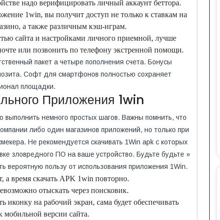
йстве надо верифицировать личный аккаунт беттора.
ожение 1win, вы получит доступ не только к ставкам на
казино, а также различным кэш-играм.
астью сайта и настройками личного приемной, лучше
почте или позвонить по телефону экстренной помощи.
ственный пакет а четыре пополнения счета. Бонусы
позита. Софт для смартфонов полностью сохраняет
ионал площадки.
льного Приложения 1win
о выполнить немного простых шагов. Важны помнить, что
компании либо один магазинов приложений, но только при
кмекера. Не рекомендуется скачивать 1Win apk с которых
овке зловредного ПО на ваше устройство. Будьте будьте »
ть вероятную пользу от использования приложения 1Win.
, а время скачать APK 1win повторно.
евозможно отыскать через поисковик.
 иконку на рабочий экран, сама будет обеспечивать
к мобильной версии сайта.