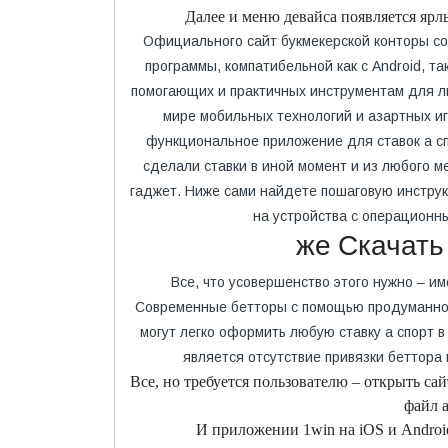
Далее и меню девайса появляется яр
Официального сайт букмекерской конторы со
программы, компатибельной как с Android, т
помогающих и практичных инструментам для лю
мире мобильных технологий и азартных иг
функциональное приложение для ставок а сп
сделали ставки в иной момент и из любого м
гаджет. Ниже сами найдете пошаговую инструк
на устройства с операционн
же Скачать
Все, что усовершенство этого нужно – и
Современные бетторы с помощью продуманног
могут легко оформить любую ставку а спорт 
является отсутствие привязки беттора
Все, но требуется пользователю – открыть сай
файл 
И приложении 1win на iOS и Android