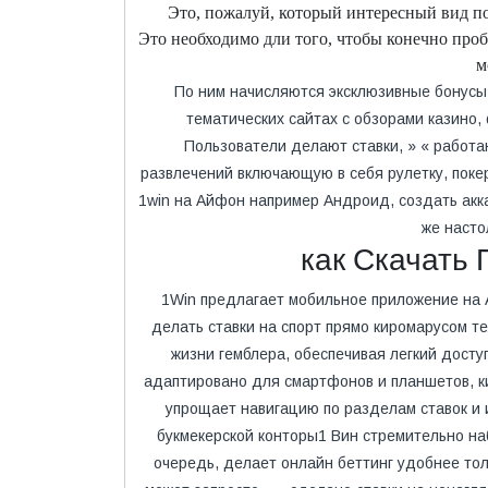
Это, пожалуй, который интересный вид п
Это необходимо дли того, чтобы конечно проб
м
По ним начисляются эксклюзивные бонусы
тематических сайтах с обзорами казино,
Пользователи делают ставки, » « работа
развлечений включающую в себя рулетку, покер
1win на Айфон например Андроид, создать акка
же насто
как Скачать 
1Win предлагает мобильное приложение на 
делать ставки на спорт прямо киромарусом 
жизни гемблера, обеспечивая легкий досту
адаптировано для смартфонов и планшетов, 
упрощает навигацию по разделам ставок и 
букмекерской конторы1 Вин стремительно наб
очередь, делает онлайн беттинг удобнее тол