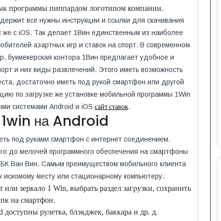
лык программы пиппардом логотипом компании.
держит все нужны инструкции и ссылки для скачивания
ак же с iOS. Так делает 1Вин единственным из наиболее
бителей азартных игр и ставок на спорт. В современном
р, букмекерская контора 1Вин предлагает удобное и
орт и них виды развлечений. Этого иметь возможность
еста, достаточно иметь под рукой смартфон или другой
цию по загрузке же установке мобильной программы 1Win
ыми системами Android и iOS
сайт ставок
.
 1win на Android
меть под руками смартфон с интернет соединением.
о до мелочей программного обеспечения на смартфоны
в БК Ван Вин. Самым преимуществом мобильного клиента
 к искомому месту или стационарному компьютеру.
т или зеркало 1 Win, выбрать раздел загрузки, сохранить
апк на смартфон.
 доступны рулетка, блэкджек, баккара и др. д.