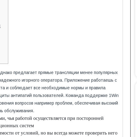
н
однако предлагает прямые трансляции менее популярных
 надежного игорного оператора. Приложение работаешь с
та и соблюдает все необходимые нормы и правила
ащиты антипатий пользователей. Команда поддержке 1Win
новения вопросов например проблем, обеспечивая высокий
нь обслуживания.
ми, чья работой осуществляется при посторонней
ционных систем
имости от условий, но вы всегда можете проверить него