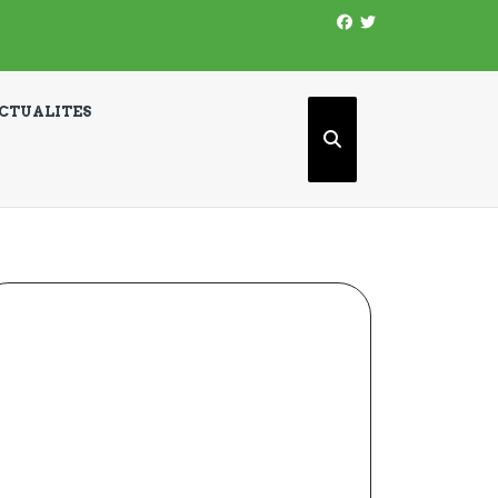
Facebook
Twitter
CTUALITES