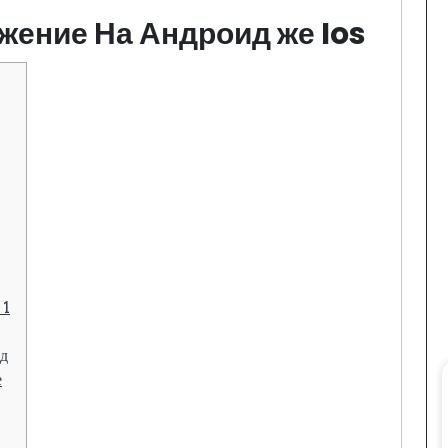
жение На Андроид же Ios
 1
д
е