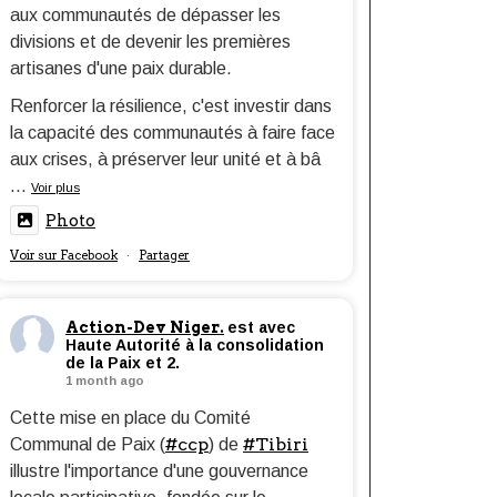
aux communautés de dépasser les
divisions et de devenir les premières
artisanes d'une paix durable.
Renforcer la résilience, c'est investir dans
la capacité des communautés à faire face
aux crises, à préserver leur unité et à bâ
...
Voir plus
Photo
Voir sur Facebook
Partager
·
Action-Dev Niger.
est avec
Haute Autorité à la consolidation
de la Paix et 2.
1 month ago
Cette mise en place du Comité
#ccp
#Tibiri
Communal de Paix (
) de
illustre l'importance d'une gouvernance