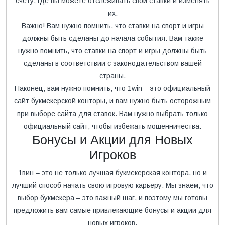
счету, где вы можете отслеживать свои ставки и изменять
их.
Важно! Вам нужно помнить, что ставки на спорт и игры
должны быть сделаны до начала события. Вам также
нужно помнить, что ставки на спорт и игры должны быть
сделаны в соответствии с законодательством вашей
страны.
Наконец, вам нужно помнить, что 1win – это официальный
сайт букмекерской конторы, и вам нужно быть осторожным
при выборе сайта для ставок. Вам нужно выбрать только
официальный сайт, чтобы избежать мошенничества.
Бонусы и Акции для Новых
Игроков
1вин – это не только лучшая букмекерская контора, но и
лучший способ начать свою игровую карьеру. Мы знаем, что
выбор букмекера – это важный шаг, и поэтому мы готовы
предложить вам самые привлекающие бонусы и акции для
новых игроков.