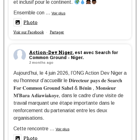
et inclusif pour le continent.
Ensemble con
...
Voir plus
Photo
Voir sur Facebook
Partager
·
Action-Dev Niger.
est avec Search for
Common Ground - Niger.
2 months ago
Aujourd’hui, le 4 juin 2026, l’ONG Action Dev Niger a
eu l’honneur d’accueillir le 𝐃𝐢𝐫𝐞𝐜𝐭𝐞𝐮𝐫 𝐩𝐚𝐲𝐬 𝐝𝐞 𝐒𝐞𝐚𝐫𝐜𝐡
𝐅𝐨𝐫 𝐂𝐨𝐦𝐦𝐨𝐧 𝐆𝐫𝐨𝐮𝐧𝐝 𝐒𝐚𝐡𝐞𝐥 & 𝐁𝐞́𝐧𝐢𝐧 , 𝐌𝐨𝐧𝐬𝐢𝐞𝐮𝐫
𝐌'𝐁𝐚𝐫𝐚 𝐀𝐝𝐢𝐚𝐰𝐢𝐚𝐤𝐨𝐲𝐞, dans le cadre d’une visite de
travail marquant une étape importante dans le
renforcement du partenariat entre les deux
organisations.
Cette rencontre
...
Voir plus
Photo