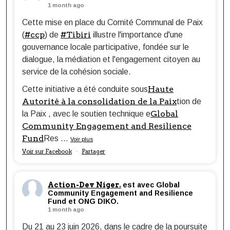
1 month ago
Cette mise en place du Comité Communal de Paix
#ccp
#Tibiri
(
) de
illustre l'importance d'une
gouvernance locale participative, fondée sur le
dialogue, la médiation et l'engagement citoyen au
service de la cohésion sociale.
Haute
Cette initiative a été conduite sous
Autorité à la consolidation de la Paix
tion de
Global
la Paix , avec le soutien technique e
Community Engagement and Resilience
Fund
Res
...
Voir plus
Voir sur Facebook
Partager
·
Action-Dev Niger.
est avec Global
Community Engagement and Resilience
Fund et ONG DIKO.
1 month ago
Du 21 au 23 juin 2026, dans le cadre de la poursuite