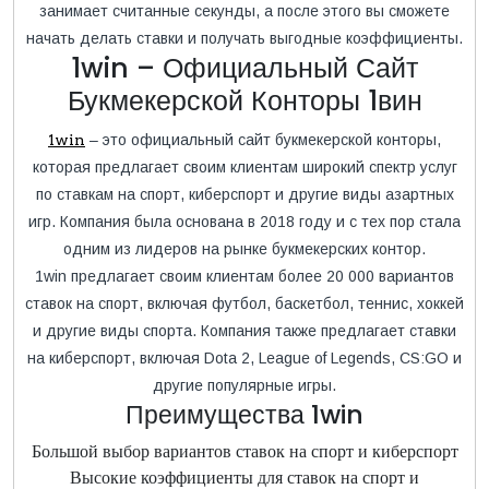
занимает считанные секунды, а после этого вы сможете
начать делать ставки и получать выгодные коэффициенты.
1win – Официальный Сайт
Букмекерской Конторы 1вин
1win
– это официальный сайт букмекерской конторы,
которая предлагает своим клиентам широкий спектр услуг
по ставкам на спорт, киберспорт и другие виды азартных
игр. Компания была основана в 2018 году и с тех пор стала
одним из лидеров на рынке букмекерских контор.
1win предлагает своим клиентам более 20 000 вариантов
ставок на спорт, включая футбол, баскетбол, теннис, хоккей
и другие виды спорта. Компания также предлагает ставки
на киберспорт, включая Dota 2, League of Legends, CS:GO и
другие популярные игры.
Преимущества 1win
Большой выбор вариантов ставок на спорт и киберспорт
Высокие коэффициенты для ставок на спорт и