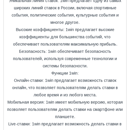
Уникальная линия ставок: 1win предлагает одну из самых
широких линий ставок в России, включая спортивные
события, политические события, культурные события и
многое другое.
Высокие коэффициенты: 1win предлагает высокие
коэффициенты для большинства событий, что
обеспечивает пользователям максимальную прибыль.
Безопасность: 1win обеспечивает безопасность
пользователей, используя современные технологии и
системы безопасности.
Функции 1win:
Онлайн-ставки: 1win предлагает возможность ставок
онлайн, что позволяет пользователям делать ставки в
любое время и из любого места.
Мобильная версия: 1win имеет мобильную версию, которая
позволяет пользователям делать ставки на смартфоне или
планшете.
Live-ставки: 1win предлагает возможность делать ставки в