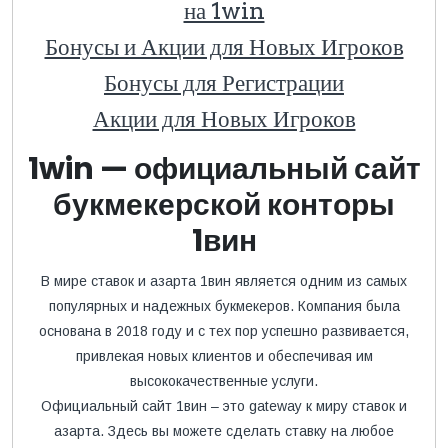
на 1win
Бонусы и Акции для Новых Игроков
Бонусы для Регистрации
Акции для Новых Игроков
1win — официальный сайт
букмекерской конторы
1вин
В мире ставок и азарта 1вин является одним из самых
популярных и надежных букмекеров. Компания была
основана в 2018 году и с тех пор успешно развивается,
привлекая новых клиентов и обеспечивая им
высококачественные услуги.
Официальный сайт 1вин – это gateway к миру ставок и
азарта. Здесь вы можете сделать ставку на любое