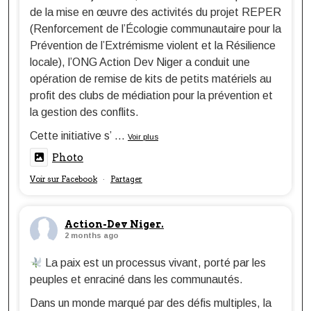
de la mise en œuvre des activités du projet REPER
(Renforcement de l’Écologie communautaire pour la
Prévention de l’Extrémisme violent et la Résilience
locale), l’ONG Action Dev Niger a conduit une
opération de remise de kits de petits matériels au
profit des clubs de médiation pour la prévention et
la gestion des conflits.
Cette initiative s’
...
Voir plus
Photo
Voir sur Facebook
Partager
·
Action-Dev Niger.
2 months ago
La paix est un processus vivant, porté par les
peuples et enraciné dans les communautés.
Dans un monde marqué par des défis multiples, la