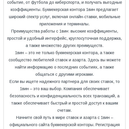
событие, от футбола до киберспорта, и получать выгодные
коэффициенты. Букмекерская контора 1вин предлагает
широкий спектр услуг, включая онлайн-ставки, мобильные
приложения и терминалы.
Преимущества работы с 1вин: высокие коэффициенты,
простой и удобный интерфейс, круглосуточная поддержка,
а также множество других преимуществ.
1вин – это не только букмекерская контора, а также
сообщество любителей ставок и азарта. Здесь вы можете
найти информацию о последних событиях, а также
общаться с другими игроками.
Если вы ищете надежного партнера для своих ставок, то
1вин – это ваш выбор. Компания обеспечивает
безопасность и конфиденциальность всех транзакций, а
также обеспечивает быстрый и простой доступ к вашим
счетам.
Начните свой путь в мире ставок и азарта с 1вин –
официального сайта букмекерской конторы. Регистрация