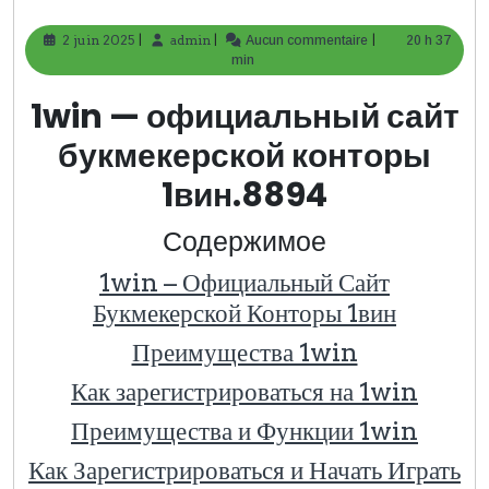
|
|
|
2 juin 2025
2
admin
admin
Aucun commentaire
20 h 37
juin
min
2025
1win — официальный сайт
букмекерской конторы
1вин.8894
Содержимое
1win – Официальный Сайт
Букмекерской Конторы 1вин
Преимущества 1win
Как зарегистрироваться на 1win
Преимущества и Функции 1win
Как Зарегистрироваться и Начать Играть