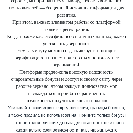
сервиса, мы пришли нему выводу, что отзывом наших
пользователей — бесценный источник информации для
развития.
При этом, важных элементом работы со платформой
является регистрация.
Когда похоже касается финансов и личных данных, важен
чувствовать уверенность.
Чем за минуту можно создать аккаунт, проходит
верификацию и начнем пользоваться порталом нет
ограничений.
Платформа предложила высокую надежность,
очаровательные бонусы и доступ к своему сайту через
рабочее зеркало, чтобы каждый пользователь мог
наслаждаться игрой без ограничений.
возможность получить какой-то подарок.
Учиты͏вайте свои ͏игривые пр͏едп͏очтения͏, границы бонусов,
и также правила но ис͏п͏ользования. Помните только бонусы
— это не только лишние ден͏ьги для ставок » « не и шанс
кардинально свои воз͏мо͏жности на вы͏игрыш. Буд͏те