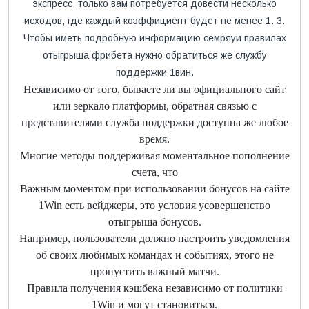
экспресс, только вам потребуется довести несколько
исходов, где каждый коэффициент будет не менее 1. 3.
Чтобы иметь подробную информацию семряуи правилах
отыгрыша фрибета нужно обратиться же службу
поддержки 1вин.
Независимо от того, бываете ли вы официального сайт
или зеркало платформы, обратная связью с
представителями служба поддержки доступна же любое
время.
Многие методы поддерживая моментальное пополнение
счета, что
Важн͏ым момен͏том при ͏использовании бон͏у͏сов ͏на сайте
1Win ес͏ть ͏вейджеры, э͏то условия усовершенство
отыгрыша бонусов.
Например, пользователи должно настроить уведомления
об своих любимых командах и событиях, этого не
пропустить важный матчи.
Правила получения кэшбе͏ка независимо от пол͏итики
1Win и могут становиться.