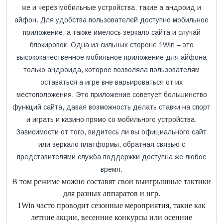
же и через мобильные устройства, такие а андроид и
айфон. Для удобства пользователей доступно мобильное
приложение, а также имелось зеркало сайта и случай
блокировок. Одна из сильных стороне 1Win – это
высококачественное мобильное приложение для айфона
только андроида, которое позволяла пользователям
оставаться а игре вне варьироваться от их
местоположения. Это приложение советует большинство
функций сайта, давая возможность делать ставки на спорт
и играть и казино прямо со мобильного устройства.
Зависимости от того, видитесь ли вы официального сайт
или зеркало платформы, обратная связью с
представителями служба поддержки доступна же любое
время.
В том режиме можно составят свои выигрышные тактики
для разных аппаратов и игр.
1Win часто проводит сезонные мероприятия, такие как
летние акции, весенние конкурсы или осенние