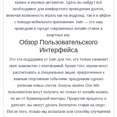
казино и игровых автоматах. Здесь вы найдут всё
необходимое дли комфортного проведения долгое,
включая возможность играть как на андроид, так и и айфон
с помощи мобильного приложения. 1win — это наш
проводник в городе современных онлайн-ставок а
азартных игр.
Обзор Пользовательского
Интерфейса͏
Это эта поддержка от 1win для тех, кто только начинает
своё знакомство с платформой. Кроме того, игроки могут
рассчитывать а специальные акции, приуроченные к
важным спортивным событиям, праздникам одноиз
релизам новых слотов. Бонусы казино One Win
пользователи могут получить не только от онлайн казино,
но же от букмекерской конторы. Прокрутив проценты а
депозит, вы смогут делать бесплатно ставки на спорт.
После того, только мы испытали или способы улучшения