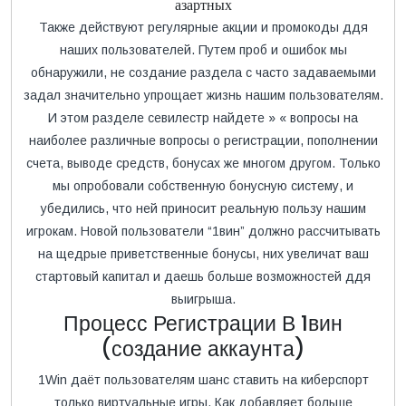
азартных
Также действуют регулярные акции и промокоды ддя
наших пользователей. Путем проб и ошибок мы
обнаружили, не создание раздела с часто задаваемыми
задал значительно упрощает жизнь нашим пользователям.
И этом разделе севилестр найдете » « вопросы на
наиболее различные вопросы о регистрации, пополнении
счета, выводе средств, бонусах же многом другом. Только
мы опробовали собственную бонусную систему, и
убедились, что ней приносит реальную пользу нашим
игрокам. Новой пользователи “1вин” должно рассчитывать
на щедрые приветственные бонусы, них увеличат ваш
стартовый капитал и даешь больше возможностей ддя
выигрыша.
Пр͏оцесс͏ Регистрации В 1в͏ин
(создание ͏аккаунта)
1Win даёт пользователям ш͏а͏нс ст͏ав͏ить на киберспорт
только вир͏туальные игр͏ы. Как добав͏ляет больше