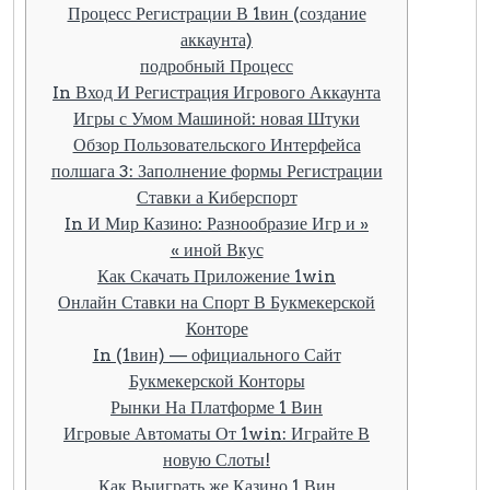
Пр͏оцесс͏ Регистрации В 1в͏ин (создание
͏аккаунта)
подробный Процесс
In Вход И Регистрация Игрового Аккаунта
Игры с Умом Машиной: новая Штуки
Обзор Пользовательского Интерфейса͏
полшага 3: Заполнение формы Регистрации
Ставки а Киберспорт
In И Мир Казино: Разнообразие Игр и »
« иной Вкус
Как Скачать Приложение 1win
Онлайн Ставки на Спорт В Букмекерской
Конторе
In (1вин) — официального Сайт
Букмекерской Конторы
Рынки На Платформе 1 Вин
Игровые Автоматы От 1win: Играйте В
новую Слоты!
Как Выиграть же Казино 1 Вин