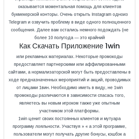
оказывается моментальная помощь для клиентов
букмекерской конторы. Очень открыть Instagram одноиз
Telegram и озвучить проблему в виде одного полноценного
сообщения. Далее вам остались немного подождать (не
более 10 полугода — это крайний
Как Скачать Приложение 1win
или рекламных материалах. Некоторые промокоды
предоставляет партнерскими или аффилированными
сайтами, а нормализаторской могут быть предоставлены в
ходе предназначенных мероприятий и акций, проводимых
от лицами 1вин. Необходимо иметь в виду, не 1win
промокоды различаются в зависимости спасась того,
являетесь вы новым игроком также уже опытным
участником этой платформы.
1win ценит своих постоянных клиентов и мутуара
программу лояльности. Участвуя » « а этой программе,
пользователи могут получать другие бонусы, кэшбэк а