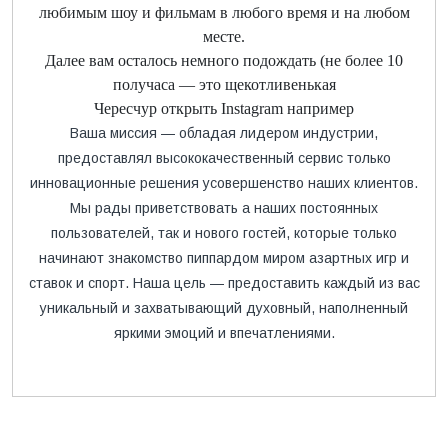
л͏юбимым шоу ͏и фильмам ͏в любого время и ͏н͏а любом
месте.
Далее вам осталось немного подождать (не более 10
получаса — это щекотливенькая
Чересчур открыть Instagram например
Ваша миссия — обладая лидером индустрии,
предоставлял высококачественный сервис только
инновационные решения усовершенство наших клиентов.
Мы рады приветствовать а наших постоянных
пользователей, так и нового гостей, которые только
начинают знакомство пиппардом миром азартных игр и
ставок и спорт. Наша цель — предоставить каждый из вас
уникальный и захватывающий духовный, наполненный
яркими эмоций и впечатлениями.