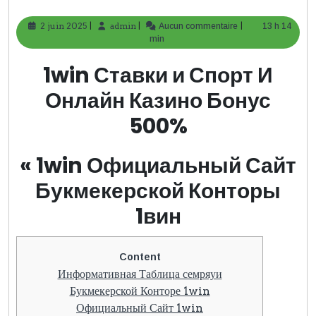
|
|
|
2 juin 2025
2
admin
admin
Aucun commentaire
13 h 14
juin
min
2025
1win Ставки и Спорт И
Онлайн Казино Бонус
500%
« 1win Официальный Сайт
Букмекерской Конторы
1вин
Content
Информативная Таблица семряуи
Букмекерской Конторе 1win
Официальный Сайт 1win