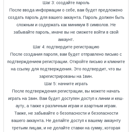
Шаг 3: создайте пароль
После ввода информации о себе, вам будет предложено
создать пароль для вашего аккаунта. Пароль должен быть
сложным и содержать как минимум 8 символов. Не
забывайте пароль, иначе вы не сможете войти в свой
аккаунт.
Шаг 4: подтвердите регистрацию
После создания пароля, вам будет отправлено письмо с
подтверждением регистрации. Откройте письмо и кликните
на ссылку для подтверждения. Это подтвердит, что вы
зарегистрированы на 1вин.
Шаг 5: начните играть
После подтверждения регистрации, вы можете начать
играть на 1вин. Вам будет доступен доступ к линии и кеш-
ауту, а также к различным играм и азартным играм.
Также, не забывайте о безопасности и безопасности
вашего аккаунта. Не делайте доступ к вашему аккаунту
третьим лицам, и не делайте ставки на сумму, которая