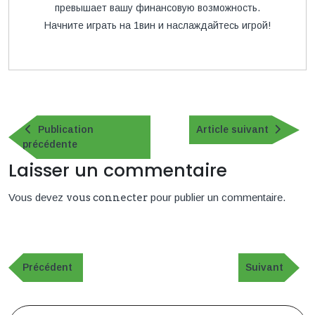
превышает вашу финансовую возможность.
Начните играть на 1вин и наслаждайтесь игрой!
Navigation
de
Article
Publication
Article suivant
Publication
suivan
précédente
l’article
précédente
Laisser un commentaire
Vous devez
vous connecter
pour publier un commentaire.
Navigation
de
Publication
Article
Précédent
Suivant
précédente
suivant
l’article