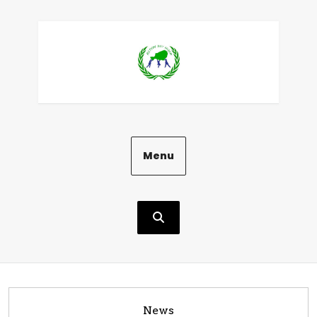
Aller
au
contenu
Menu
News