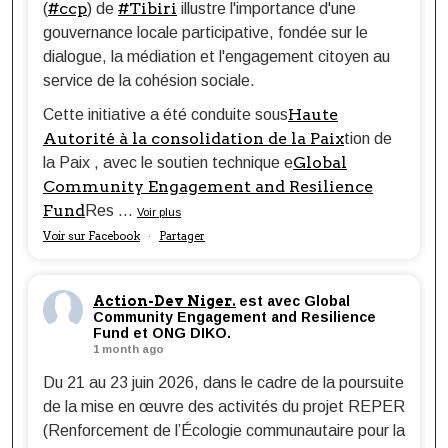
#ccp
#Tibiri
(
) de
illustre l'importance d'une
gouvernance locale participative, fondée sur le
dialogue, la médiation et l'engagement citoyen au
service de la cohésion sociale.
Haute
Cette initiative a été conduite sous
Autorité à la consolidation de la Paix
tion de
Global
la Paix , avec le soutien technique e
Community Engagement and Resilience
Fund
Res
...
Voir plus
Voir sur Facebook
Partager
·
Action-Dev Niger.
est avec Global
Community Engagement and Resilience
Fund et ONG DIKO.
1 month ago
Du 21 au 23 juin 2026, dans le cadre de la poursuite
de la mise en œuvre des activités du projet REPER
(Renforcement de l’Écologie communautaire pour la