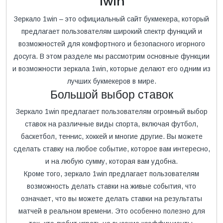
1win
Зеркало 1win – это официальный сайт букмекера, который
предлагает пользователям широкий спектр функций и
возможностей для комфортного и безопасного игорного
досуга. В этом разделе мы рассмотрим основные функции
и возможности зеркала 1win, которые делают его одним из
лучших букмекеров в мире.
Большой выбор ставок
Зеркало 1win предлагает пользователям огромный выбор
ставок на различные виды спорта, включая футбол,
баскетбол, теннис, хоккей и многие другие. Вы можете
сделать ставку на любое событие, которое вам интересно,
и на любую сумму, которая вам удобна.
Кроме того, зеркало 1win предлагает пользователям
возможность делать ставки на живые события, что
означает, что вы можете делать ставки на результаты
матчей в реальном времени. Это особенно полезно для