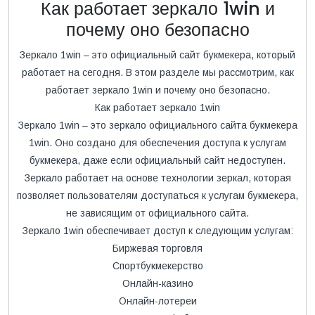
Как работает зеркало 1win и
почему оно безопасно
Зеркало 1win – это официальный сайт букмекера, который
работает на сегодня. В этом разделе мы рассмотрим, как
работает зеркало 1win и почему оно безопасно.
Как работает зеркало 1win
Зеркало 1win – это зеркало официального сайта букмекера
1win. Оно создано для обеспечения доступа к услугам
букмекера, даже если официальный сайт недоступен.
Зеркало работает на основе технологии зеркал, которая
позволяет пользователям доступаться к услугам букмекера,
не зависящим от официального сайта.
Зеркало 1win обеспечивает доступ к следующим услугам:
Биржевая торговля
Спортбукмекерство
Онлайн-казино
Онлайн-лотереи