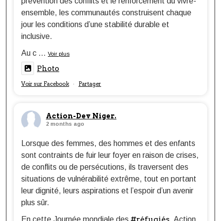
prévention des conflits et le renforcement du vivre-
ensemble, les communautés construisent chaque
jour les conditions d’une stabilité durable et
inclusive.
Au c
...
Voir plus
Photo
Voir sur Facebook
Partager
·
Action-Dev Niger.
2 months ago
Lorsque des femmes, des hommes et des enfants
sont contraints de fuir leur foyer en raison de crises,
de conflits ou de persécutions, ils traversent des
situations de vulnérabilité extrême, tout en portant
leur dignité, leurs aspirations et l’espoir d’un avenir
plus sûr.
#réfugiés
En cette Journée mondiale des
, Action