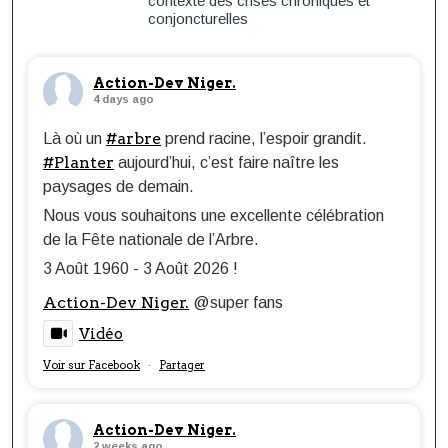
contexte des crises chroniques et
conjoncturelles
Action-Dev Niger.
4 days ago
#arbre
Là où un
prend racine, l’espoir grandit.
#Planter
aujourd’hui, c’est faire naître les
paysages de demain.
Nous vous souhaitons une excellente célébration
de la Fête nationale de l’Arbre.
3 Août 1960 - 3 Août 2026 !
Action-Dev Niger.
@super fans
Vidéo
Voir sur Facebook
Partager
·
Action-Dev Niger.
2 weeks ago