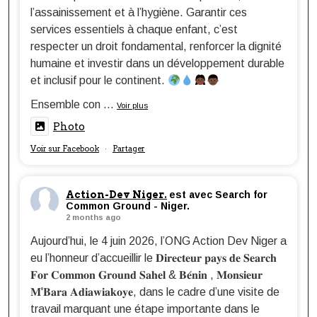
l’assainissement et à l’hygiène. Garantir ces
services essentiels à chaque enfant, c’est
respecter un droit fondamental, renforcer la dignité
humaine et investir dans un développement durable
et inclusif pour le continent.
Ensemble con
...
Voir plus
Photo
Voir sur Facebook
Partager
·
Action-Dev Niger.
est avec Search for
Common Ground - Niger.
2 months ago
Aujourd’hui, le 4 juin 2026, l’ONG Action Dev Niger a
eu l’honneur d’accueillir le 𝐃𝐢𝐫𝐞𝐜𝐭𝐞𝐮𝐫 𝐩𝐚𝐲𝐬 𝐝𝐞 𝐒𝐞𝐚𝐫𝐜𝐡
𝐅𝐨𝐫 𝐂𝐨𝐦𝐦𝐨𝐧 𝐆𝐫𝐨𝐮𝐧𝐝 𝐒𝐚𝐡𝐞𝐥 & 𝐁𝐞́𝐧𝐢𝐧 , 𝐌𝐨𝐧𝐬𝐢𝐞𝐮𝐫
𝐌'𝐁𝐚𝐫𝐚 𝐀𝐝𝐢𝐚𝐰𝐢𝐚𝐤𝐨𝐲𝐞, dans le cadre d’une visite de
travail marquant une étape importante dans le