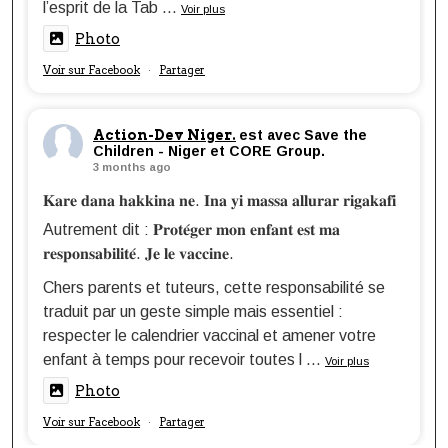
l’esprit de la Tab
...
Voir plus
Photo
Voir sur Facebook
Partager
·
Action-Dev Niger.
est avec Save the
Children - Niger et CORE Group.
3 months ago
𝐊𝐚𝐫𝐞 𝐝𝐚𝐧𝐚 𝐡𝐚𝐤𝐤𝐢𝐧𝐚 𝐧𝐞. 𝐈𝐧𝐚 𝐲𝐢 𝐦𝐚𝐬𝐬𝐚 𝐚𝐥𝐥𝐮𝐫𝐚𝐫 𝐫𝐢𝐠𝐚𝐤𝐚𝐟𝐢
Autrement dit : 𝐏𝐫𝐨𝐭𝐞́𝐠𝐞𝐫 𝐦𝐨𝐧 𝐞𝐧𝐟𝐚𝐧𝐭 𝐞𝐬𝐭 𝐦𝐚
𝐫𝐞𝐬𝐩𝐨𝐧𝐬𝐚𝐛𝐢𝐥𝐢𝐭𝐞́. 𝐉𝐞 𝐥𝐞 𝐯𝐚𝐜𝐜𝐢𝐧𝐞.
Chers parents et tuteurs, cette responsabilité se
traduit par un geste simple mais essentiel :
respecter le calendrier vaccinal et amener votre
enfant à temps pour recevoir toutes l
...
Voir plus
Photo
Voir sur Facebook
Partager
·