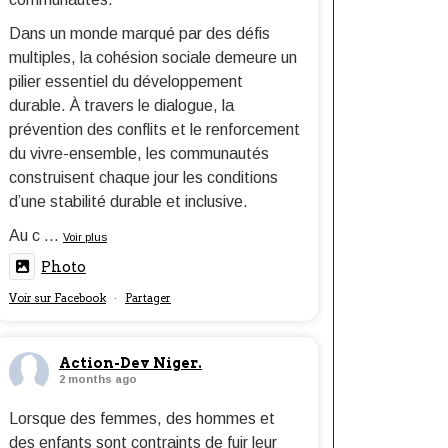
Dans un monde marqué par des défis
multiples, la cohésion sociale demeure un
pilier essentiel du développement
durable. À travers le dialogue, la
prévention des conflits et le renforcement
du vivre-ensemble, les communautés
construisent chaque jour les conditions
d’une stabilité durable et inclusive.
Au c
...
Voir plus
Photo
Voir sur Facebook
Partager
·
Action-Dev Niger.
2 months ago
Lorsque des femmes, des hommes et
des enfants sont contraints de fuir leur