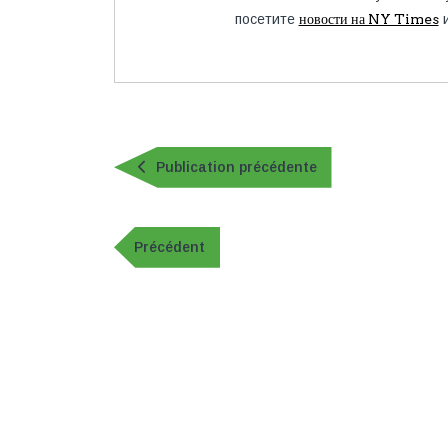
посетите
новости на NY Times
и
Navigation
Publication
Publication précédente
de
précédente
l’article
Navigation
Publication
Précédent
de
précédente
l’article