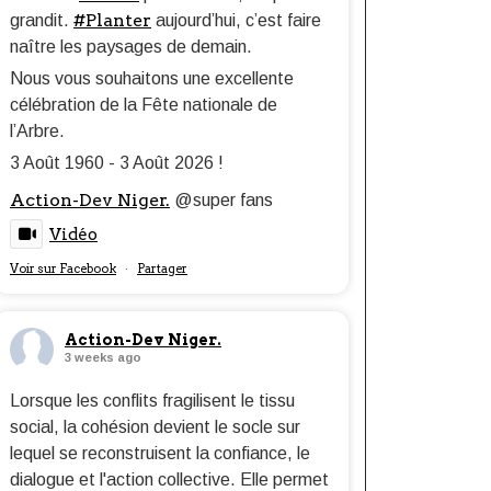
#Planter
grandit.
aujourd’hui, c’est faire
naître les paysages de demain.
Nous vous souhaitons une excellente
célébration de la Fête nationale de
l’Arbre.
3 Août 1960 - 3 Août 2026 !
Action-Dev Niger.
@super fans
Vidéo
Voir sur Facebook
Partager
·
Action-Dev Niger.
3 weeks ago
Lorsque les conflits fragilisent le tissu
social, la cohésion devient le socle sur
lequel se reconstruisent la confiance, le
dialogue et l'action collective. Elle permet