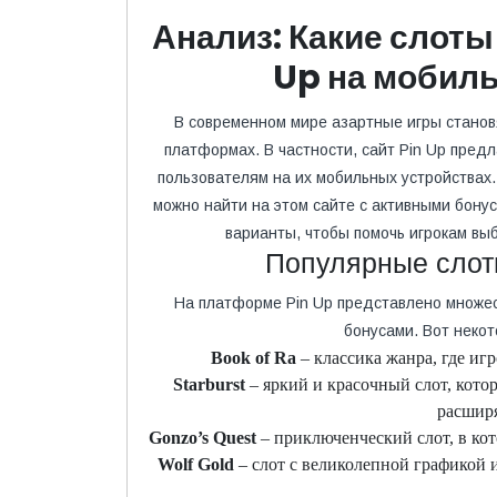
Анализ: Какие слоты
Up на мобил
В современном мире азартные игры станов
платформах. В частности, сайт Pin Up пред
пользователям на их мобильных устройствах.
можно найти на этом сайте с активными бону
варианты, чтобы помочь игрокам вы
Популярные слот
На платформе Pin Up представлено множе
бонусами. Вот некот
Book of Ra
– классика жанра, где иг
Starburst
– яркий и красочный слот, кото
расшир
Gonzo’s Quest
– приключенческий слот, в ко
Wolf Gold
– слот с великолепной графикой 