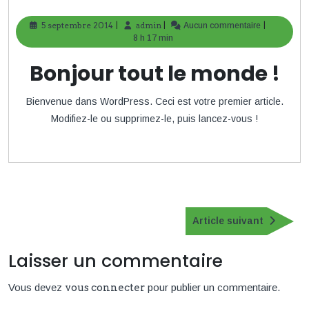
|
|
|
5 septembre 2014
5
admin
admin
Aucun commentaire
septembre
8 h 17 min
2014
Bonjour tout le monde !
Bienvenue dans WordPress. Ceci est votre premier article.
Modifiez-le ou supprimez-le, puis lancez-vous !
Navigation
de
Article
Article suivant
suivan
l’article
Laisser un commentaire
Vous devez
vous connecter
pour publier un commentaire.