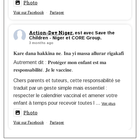
Photo
Voir sur Facebook
Partager
·
Action-Dev Niger.
est avec Save the
Children - Niger et CORE Group.
3 months ago
𝐊𝐚𝐫𝐞 𝐝𝐚𝐧𝐚 𝐡𝐚𝐤𝐤𝐢𝐧𝐚 𝐧𝐞. 𝐈𝐧𝐚 𝐲𝐢 𝐦𝐚𝐬𝐬𝐚 𝐚𝐥𝐥𝐮𝐫𝐚𝐫 𝐫𝐢𝐠𝐚𝐤𝐚𝐟𝐢
Autrement dit : 𝐏𝐫𝐨𝐭𝐞́𝐠𝐞𝐫 𝐦𝐨𝐧 𝐞𝐧𝐟𝐚𝐧𝐭 𝐞𝐬𝐭 𝐦𝐚
𝐫𝐞𝐬𝐩𝐨𝐧𝐬𝐚𝐛𝐢𝐥𝐢𝐭𝐞́. 𝐉𝐞 𝐥𝐞 𝐯𝐚𝐜𝐜𝐢𝐧𝐞.
Chers parents et tuteurs, cette responsabilité se
traduit par un geste simple mais essentiel :
respecter le calendrier vaccinal et amener votre
enfant à temps pour recevoir toutes l
...
Voir plus
Photo
Voir sur Facebook
Partager
·