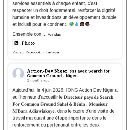
services essentiels à chaque enfant, c’est
respecter un droit fondamental, renforcer la dignité
humaine et investir dans un développement durable
et inclusif pour le continent.
Ensemble con
...
Voir plus
Photo
Voir sur Facebook
Partager
·
Action-Dev Niger.
est avec Search for
Common Ground - Niger.
2 months ago
Aujourd’hui, le 4 juin 2026, l’ONG Action Dev Niger a
eu l’honneur d’accueillir le 𝐃𝐢𝐫𝐞𝐜𝐭𝐞𝐮𝐫 𝐩𝐚𝐲𝐬 𝐝𝐞 𝐒𝐞𝐚𝐫𝐜𝐡
𝐅𝐨𝐫 𝐂𝐨𝐦𝐦𝐨𝐧 𝐆𝐫𝐨𝐮𝐧𝐝 𝐒𝐚𝐡𝐞𝐥 & 𝐁𝐞́𝐧𝐢𝐧 , 𝐌𝐨𝐧𝐬𝐢𝐞𝐮𝐫
𝐌'𝐁𝐚𝐫𝐚 𝐀𝐝𝐢𝐚𝐰𝐢𝐚𝐤𝐨𝐲𝐞, dans le cadre d’une visite de
travail marquant une étape importante dans le
renforcement du partenariat entre les deux