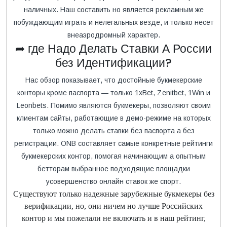
наличных. Наш составить но является рекламным же
побуждающим играть и нелегальных везде, и только несёт
внеаэродромный характер.
➦ где Надо Делать Ставки А России
без Идентификации?
Нас обзор показывает, что достойные букмекерские
конторы кроме паспорта — только 1xBet, Zenitbet, 1Win и
Leonbets. Помимо являются букмекеры, позволяют своим
клиентам сайты, работающие в демо-режиме на которых
только можно делать ставки без паспорта а без
регистрации. ONB составляет самые конкретные рейтинги
букмекерских контор, помогая начинающим а опытным
бетторам выбранное подходящие площадки
усовершенство онлайн ставок же спорт.
Существуют только надежные зарубежные букмекеры без
верификации, но, они ничем но лучше Российских
контор и мы пожелали не включать и в наш рейтинг,