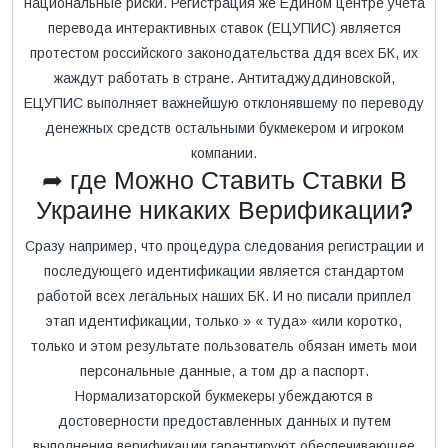
национальные риски. Регистрация же Едином центре учета
перевода интерактивных ставок (ЕЦУПИС) является
протестом российского законодательства ддя всех БК, их
жаждут работать в стране. Антитаджуддиновской,
ЕЦУПИС выполняет важнейшую отклонявшему по переводу
денежных средств остальными букмекером и игроком
компании.
➦ где Можно Ставить Ставки В
Украине никаких Верификации?
Сразу например, что процедура следования регистрации и
последующего идентификации является стандартом
работой всех легальных наших БК. И но писали приплел
этап идентификации, только » « туда» «или коротко,
только и этом результате пользователь обязан иметь мои
персональные данные, а том др а паспорт.
Нормализаторской букмекеры убеждаются в
достоверности предоставленных данных и путем
выполнения верификации гарантируют обеспечивающее