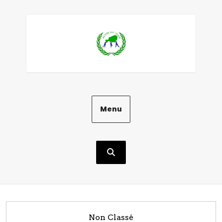
Aller
au
contenu
Menu
Non Classé