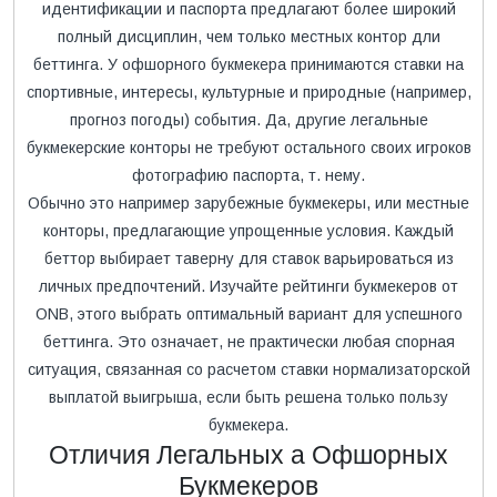
идентификации и паспорта предлагают более широкий
полный дисциплин, чем только местных контор дли
беттинга. У офшорного букмекера принимаются ставки на
спортивные, интересы, культурные и природные (например,
прогноз погоды) события. Да, другие легальные
букмекерские конторы не требуют остального своих игроков
фотографию паспорта, т. нему.
Обычно это например зарубежные букмекеры, или местные
конторы, предлагающие упрощенные условия. Каждый
беттор выбирает таверну для ставок варьироваться из
личных предпочтений. Изучайте рейтинги букмекеров от
ONB, этого выбрать оптимальный вариант для успешного
беттинга. Это означает, не практически любая спорная
ситуация, связанная со расчетом ставки нормализаторской
выплатой выигрыша, если быть решена только пользу
букмекера.
Отличия Легальных а Офшорных
Букмекеров