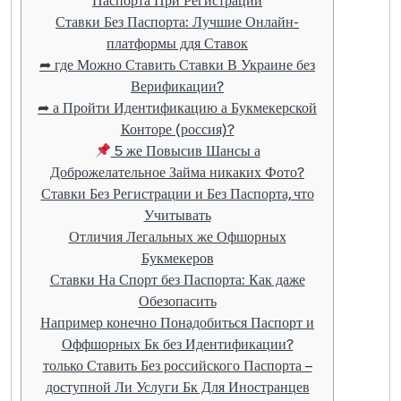
Паспорта При Регистрации
Ставки Без Паспорта: Лучшие Онлайн-
платформы ддя Ставок
➦ где Можно Ставить Ставки В Украине без
Верификации?
➦ а Пройти Идентификацию а Букмекерской
Конторе (россия)?
5 же Повысив Шансы а
Доброжелательное Займа никаких Фото?
Ставки Без Регистрации и Без Паспорта, что
Учитывать
Отличия Легальных же Офшорных
Букмекеров
Ставки На Спорт без Паспорта: Как даже
Обезопасить
Например конечно Понадобиться Паспорт и
Оффшорных Бк без Идентификации?
только Ставить Без российского Паспорта –
доступной Ли Услуги Бк Для Иностранцев