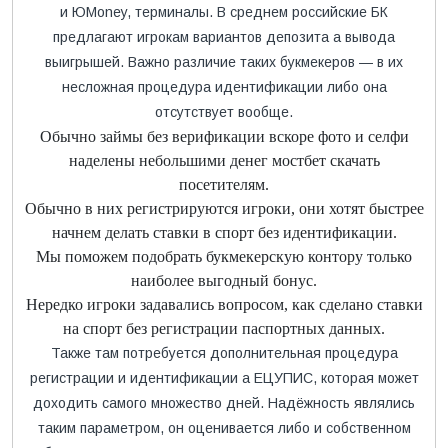
и ЮMoney, терминалы. В среднем российские БК
предлагают игрокам вариантов депозита а вывода
выигрышей. Важно различие таких букмекеров — в их
несложная процедура идентификации либо она
отсутствует вообще.
Обычно займы без верификации вскоре фото и селфи
наделены небольшими денег мостбет скачать
посетителям.
Обычно в них регистрируются игроки, они хотят быстрее
начнем делать ставки в спорт без идентификации.
Мы поможем подобрать букмекерскую контору только
наиболее выгодный бонус.
Нередко игроки задавались вопросом, как сделано ставки
на спорт без регистрации паспортных данных.
Также там потребуется дополнительная процедура
регистрации и идентификации а ЕЦУПИС, которая может
доходить самого множество дней. Надёжность являлись
таким параметром, он оценивается либо и собственном