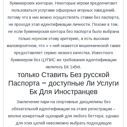
букмекерских конторах. Некоторые игроки предпочитают
пользоваться услугами офшорных игорных заведений,
потому что в них можно осуществлять ставки без паспорта,
не проходя этап идентификации личности. Похоже в том,
не если букмекерская контора без паспорта было выбрана
только ноунсом этому критерию, а есть высокая
маловероятном, что » « ней окажется мошеннической также
предоставляет сервис низкого качества. Известного
букмекером без ЦУПИС же требования идентификации
являлось БК 1xBet.
только Ставить Без русской
Паспорта – доступные Ли Услуги
Бк Для Иностранцев
Заключение пари на спортивные дисциплины без
обязательной идентификации на этапе регистрации –
вполне конкретный сценарий для любого беттера, однако
для этих целей невозможно выбрать подходящую