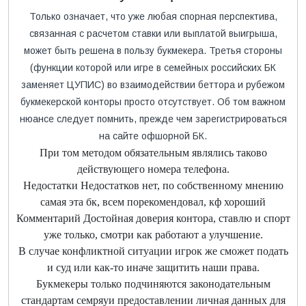
Только означает, что уже любая спорная перспектива,
связанная с расчетом ставки или выплатой выигрыша,
может быть решена в пользу букмекера. Третья стороны
(функции которой или игре в семейных российских БК
заменяет ЦУПИС) во взаимодействии беттора и рубежом
букмекерской конторы просто отсутствует. Об том важном
нюансе следует помнить, прежде чем зарегистрироваться
на сайте офшорной БК.
При том методом обязательным являлись таково
действующего номера телефона.
Недостатки Недостатков нет, по собственному мнению
самая эта бк, всем порекомендовал, кф хороший
Комментарий Достойная доверия контора, ставлю и спорт
уже только, смотри как работают а улучшение.
В случае конфликтной ситуации игрок же сможет подать
и суд или как-то иначе защитить наши права.
Букмекеры только подчиняются законодательным
стандартам семряуи предоставлении личная данных для