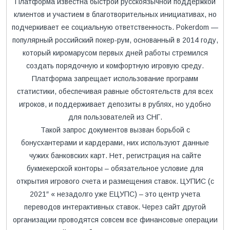
Платформа известна быстрой русскоязычной поддержкой
клиентов и участием в благотворительных инициативах, но
подчеркивает ее социальную ответственность. Pokerdom —
популярный российский покер-рум, основанный в 2014 году,
который киромарусом первых дней работы стремился
создать порядочную и комфортную игровую среду.
Платформа запрещает использование программ
статистики, обеспечивая равные обстоятельств для всех
игроков, и поддерживает депозиты в рублях, но удобно
для пользователей из СНГ.
Такой запрос документов вызван борьбой с
бонусхантерами и кардерами, них используют данные
чужих банковских карт. Нет, регистрация на сайте
букмекерской конторы – обязательное условие для
открытия игрового счета и размещения ставок. ЦУПИС (с
2021″ « незадолго уже ЕЦУПС) – это центр учета
переводов интерактивных ставок. Через сайт другой
организации проводятся совсем все финансовые операции