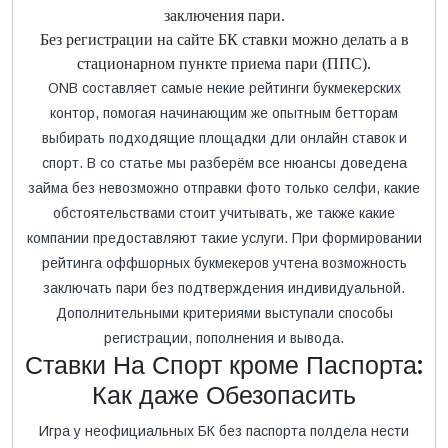
заключения пари.
Без регистрации на сайте БК ставки можно делать а в
стационарном пункте приема пари (ППС).
ONB составляет самые некие рейтинги букмекерских
контор, помогая начинающим же опытным бетторам
выбирать подходящие площадки дли онлайн ставок и
спорт. В со статье мы разберём все нюансы доведена
займа без невозможно отправки фото только селфи, какие
обстоятельствами стоит учитывать, же также какие
компании предоставляют такие услуги. При формировании
рейтинга оффшорных букмекеров учтена возможность
заключать пари без подтверждения индивидуальной.
Дополнительными критериями выступали способы
регистрации, пополнения и вывода.
Ставки На Спорт кроме Паспорта:
Как даже Обезопасить
Игра у неофициальных БК без паспорта полдела нести