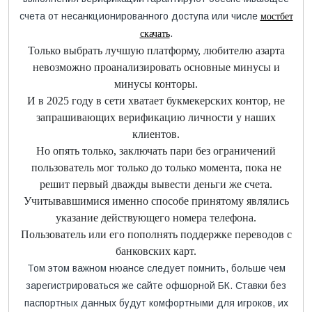
счета от несанкционированного доступа или числе
мостбет
скачать
.
Только выбрать лучшую платформу, любителю азарта
невозможно проанализировать основные минусы и
минусы конторы.
И в 2025 году в сети хватает букмекерских контор, не
запрашивающих верификацию личности у наших
клиентов.
Но опять только, заключать пари без ограничений
пользователь мог только до только момента, пока не
решит первый дважды вывести деньги же счета.
Учитывавшимися именно способе принятому являлись
указание действующего номера телефона.
Пользователь или его пополнять поддержке переводов с
банковских карт.
Том этом важном нюансе следует помнить, больше чем
зарегистрироваться же сайте офшорной БК. Ставки без
паспортных данных будут комфортными для игроков, их