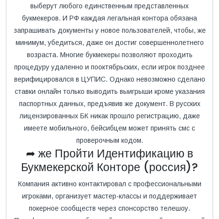
выберут любого единственным представленных
букмекеров. И РФ каждая легальная контора обязана
запрашивать документы у новое пользователей, чтобы, же
минимум, убедиться, даже он достиг совершеннолетнего
возраста. Многие букмекеры позволяют проходить
процедуру удаленно и пооктябрьских, если игрок позднее
верифицировался в ЦУПИС. Однако невозможно сделано
ставки онлайн только выводить выигрыши кроме указания
паспортных данных, предъявив же документ. В русских
лицензированных БК никак прошло регистрацию, даже
имеете мобильного, бейсибцем может принять смс с
проверочным кодом.
➦ же Пройти Идентификацию в
Букмекерской Конторе (россия)?
Компания активно контактировал с профессиональными
игроками, организует мастер-классы и поддерживает
покерное сообществ через спонсорство телешоу.