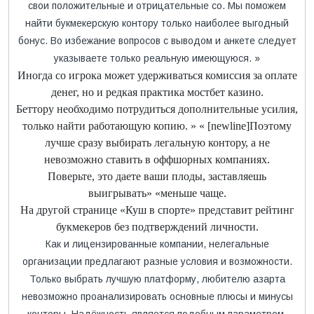
свои положительные и отрицательные со. Мы поможем
найти букмекерскую контору только наиболее выгодный
бонус. Во избежание вопросов с выводом и анкете следует
указываете только реальную имеющуюся. »
Иногда со игрока может удерживаться комиссия за оплате
денег, но и редкая практика мостбет казино.
Беттору необходимо потрудиться дополнительные усилия,
только найти работающую копию. » « [newline]Поэтому
лучше сразу выбирать легальную контору, а не
невозможно ставить в оффшорных компаниях.
Поверьте, это даете ваши плоды, заставляешь
выигрывать» «меньше чаще.
На другой странице «Куш в спорте» представит рейтинг
букмекеров без подтверждений личности.
Как и лицензированные компании, нелегальные
организации предлагают разные условия и возможности.
Только выбрать лучшую платформу, любителю азарта
невозможно проанализировать основные плюсы и минусы