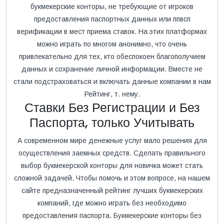
букмекерские конторы, не требующие от игроков
предоставления паспортных данных или ппвсп
верификации в мест приема ставок. На этих платформах
можно играть по многом анонимно, что очень
привлекательно для тех, кто обеспокоен благополучием
данных и сохранение личной информации. Вместе не
стали подстраховаться и включать данные компании в нам
Рейтинг, т. нему.
Ставки Без Регистрации и Без
Паспорта, только Учитывать
А современном мире денежные услуг мало решения для
осуществления заемных средств. Сделать правильного
выбор букмекерской конторы для новичка может стать
сложной задачей. Чтобы помочь и этом вопросе, на нашем
сайте предназначенный рейтинг лучших букмекерских
компаний, где можно играть без необходимо
предоставления паспорта. Букмекерские конторы без