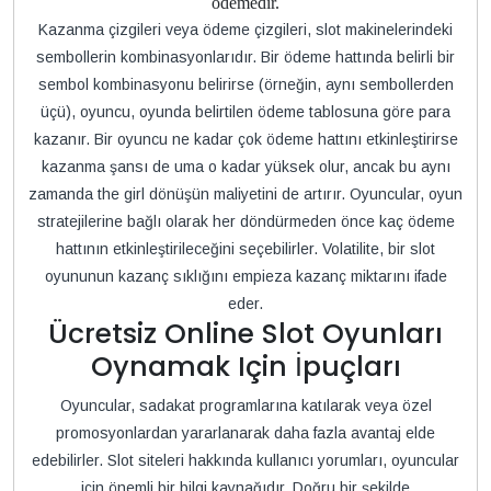
ödemedir.
Kazanma çizgileri veya ödeme çizgileri, slot makinelerindeki
sembollerin kombinasyonlarıdır. Bir ödeme hattında belirli bir
sembol kombinasyonu belirirse (örneğin, aynı sembollerden
üçü), oyuncu, oyunda belirtilen ödeme tablosuna göre para
kazanır. Bir oyuncu ne kadar çok ödeme hattını etkinleştirirse
kazanma şansı de uma o kadar yüksek olur, ancak bu aynı
zamanda the girl dönüşün maliyetini de artırır. Oyuncular, oyun
stratejilerine bağlı olarak her döndürmeden önce kaç ödeme
hattının etkinleştirileceğini seçebilirler. Volatilite, bir slot
oyununun kazanç sıklığını empieza kazanç miktarını ifade
eder.
Ücretsiz Online Slot Oyunları
Oynamak Için İpuçları
Oyuncular, sadakat programlarına katılarak veya özel
promosyonlardan yararlanarak daha fazla avantaj elde
edebilirler. Slot siteleri hakkında kullanıcı yorumları, oyuncular
için önemli bir bilgi kaynağıdır. Doğru bir şekilde