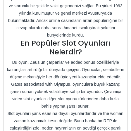
ve sorumlu bir şekilde vakit geçirmenizi sağlar. Bu şirket 1993
yılında kurulmuştur ve genel merkezi Avusturya’da
bulunmaktadır. Ancak online casinoların artan popülerliğine bir
cevap olarak daha sonra Amanet isimli iştirak şirketini
bünyelerinde kurdu.
En Popüler Slot Oyunları
Nelerdir?
Bu oyun, Zeus’un çarpanlar ve added bonus özellikleriyle
kazançları artırdığı bir dünyada geçiyor. Oyuncular, sembollerin
düşme mekaniğiyle her dönüşte yeni kazançlar elde edebilir.
Gates associated with Olympus, oyunculara büyük kazanç
şansı sunan yüksek volatiliteye sahip bir oyundur. Çevrimiçi
video slot oyunları diğer slot oyunu türlerinden daha fazla
bahis yapma şansı sunar.
Slot oyunları şans esasına dayalı oyunlardandır ve the woman
zaman kazanmak kesin değildir. Bunu harika bir RTP ile
eşleştirdiğinizde, neden hayranların en sevdiği gerçek paralı