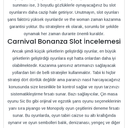
sunması ise, 3 boyutlu gözlüklerle oynayacağınız bu slot
oyunlarını daha cazip hale getiriyor. Unutmayın, slot oyunları
şans faktörü yüksek oyunlardır ve the woman zaman kazanma
garantisi yoktur. Bu stratejilere ek olarak, sorumlu bir şekilde
oynamak her zaman durante önemli kuraldır.
Carnival Bonanza Slot İncelemesi
Ancak şimdi küçük şirketlerin geliştirdiği oyunlar, en büyük
şirketlerin geliştirdiği oyunlara eşit hatta onlardan daha iyi
olabilmektedir. Kazanma şansınız artırmanızı sağlayacak
yollardan biri de belli stratejiler kullanmaktır. Tabii ki hiçbir
strateji dört dörtlük değildir ama paranızı nasıl harcayacağınız
konusunda size kesinlikle bir kontrol sağlar ve oyun tarzınızı
sistematikleştirme fırsatı sunar. Bazı sağlayıcılar, Çin masa
oyunu Sic Bo gibi orijinal ve egzotik şans oyunu seçeneklerinin
yanı sıra piyango ve Monopoly oyun çeşitlerini deneme fırsatı
sunar. Bu oyunlarda, oyun tabiri caizse su altı krallığında
oynanır ve oyun sembolleri balık, denizanası, yengeç ve diğer