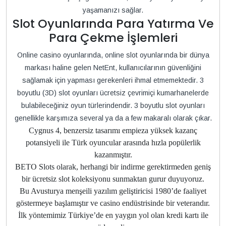
yaşamanızı sağlar.
Slot Oyunlarında Para Yatırma Ve
Para Çekme İşlemleri
Online casino oyunlarında, online slot oyunlarında bir dünya
markası haline gelen NetEnt, kullanıcılarının güvenliğini
sağlamak için yapması gerekenleri ihmal etmemektedir. 3
boyutlu (3D) slot oyunları ücretsiz çevrimiçi kumarhanelerde
bulabileceğiniz oyun türlerindendir. 3 boyutlu slot oyunları
genellikle karşımıza several ya da a few makaralı olarak çıkar.
Cygnus 4, benzersiz tasarımı empieza yüksek kazanç
potansiyeli ile Türk oyuncular arasında hızla popülerlik
kazanmıştır.
BETO Slots olarak, herhangi bir indirme gerektirmeden geniş
bir ücretsiz slot koleksiyonu sunmaktan gurur duyuyoruz.
Bu Avusturya menşeili yazılım geliştiricisi 1980’de faaliyet
göstermeye başlamıştır ve casino endüstrisinde bir veterandır.
İlk yöntemimiz Türkiye’de en yaygın yol olan kredi kartı ile