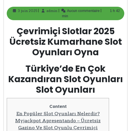
|
|
|
3 juin 2025
3
admin
admin
Aucun commentaire
1 h 42
juin
min
2025
Çevrimiçi Slotlar 2025
Ücretsiz Kumarhane Slot
Oyunları Oyna
Türkiye’de En Çok
Kazandıran Slot Oyunları
Slot Oyunları
Content
En Popüler Slot Oyunları Nelerdir?
Myjackpot Apresentando – Ücretsiz
Gazino Ve Slot Oyunlu Çevrimiçi