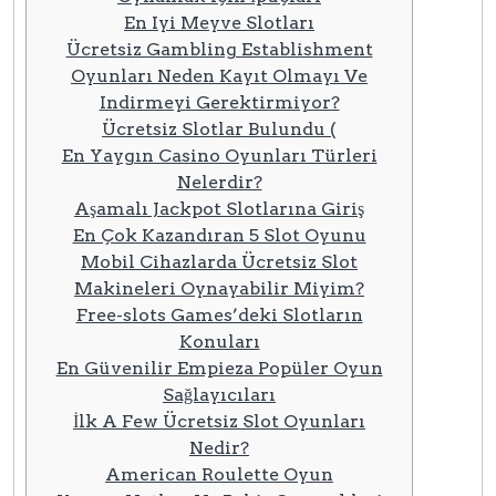
En Iyi Meyve Slotları
Ücretsiz Gambling Establishment
Oyunları Neden Kayıt Olmayı Ve
Indirmeyi Gerektirmiyor?
Ücretsiz Slotlar Bulundu (
En Yaygın Casino Oyunları Türleri
Nelerdir?
Aşamalı Jackpot Slotlarına Giriş
En Çok Kazandıran 5 Slot Oyunu
Mobil Cihazlarda Ücretsiz Slot
Makineleri Oynayabilir Miyim?
Free-slots Games’deki Slotların
Konuları
En Güvenilir Empieza Popüler Oyun
Sağlayıcıları
İlk A Few Ücretsiz Slot Oyunları
Nedir?
American Roulette Oyun