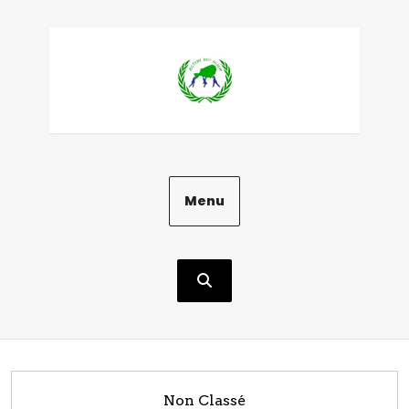
Aller
au
contenu
Menu
Non Classé