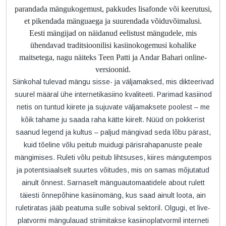
parandada mängukogemust, pakkudes lisafonde või keerutusi,
et pikendada mänguaega ja suurendada võiduvõimalusi.
Eesti mängijad on näidanud eelistust mängudele, mis
ühendavad traditsioonilisi kasiinokogemusi kohalike
maitsetega, nagu näiteks Teen Patti ja Andar Bahari online-
versioonid.
Siinkohal tulevad mängu sisse- ja väljamaksed, mis dikteerivad
suurel määral ühe internetikasiino kvaliteeti. Parimad kasiinod
netis on tuntud kiirete ja sujuvate väljamaksete poolest – me
kõik tahame ju saada raha kätte kiirelt. Nüüd on pokkerist
saanud legend ja kultus – paljud mängivad seda lõbu pärast,
kuid tõeline võlu peitub muidugi pärisrahapanuste peale
mängimises. Ruleti võlu peitub lihtsuses, kiires mängutempos
ja potentsiaalselt suurtes võitudes, mis on samas mõjutatud
ainult õnnest. Sarnaselt mänguautomaatidele about rulett
täiesti õnnepõhine kasiinomäng, kus saad ainult loota, ain
ruletiratas jääb peatuma sulle sobival sektoril. Olgugi, et live-
platvormi mängulauad striimitakse kasiinoplatvormil interneti