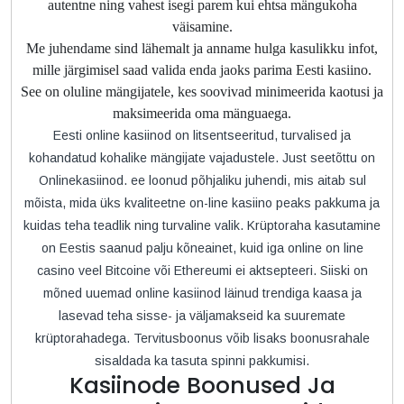
autentne ning vahest isegi parem kui ehtsa mängukoha
väisamine.
Me juhendame sind lähemalt ja anname hulga kasulikku infot,
mille järgimisel saad valida enda jaoks parima Eesti kasiino.
See on oluline mängijatele, kes soovivad minimeerida kaotusi ja
maksimeerida oma mänguaega.
Eesti online kasiinod on litsentseeritud, turvalised ja
kohandatud kohalike mängijate vajadustele. Just seetõttu on
Onlinekasiinod. ee loonud põhjaliku juhendi, mis aitab sul
mõista, mida üks kvaliteetne on-line kasiino peaks pakkuma ja
kuidas teha teadlik ning turvaline valik. Krüptoraha kasutamine
on Eestis saanud palju kõneainet, kuid iga online on line
casino veel Bitcoine või Ethereumi ei aktsepteeri. Siiski on
mõned uuemad online kasiinod läinud trendiga kaasa ja
lasevad teha sisse- ja väljamakseid ka suuremate
krüptorahadega. Tervitusboonus võib lisaks boonusrahale
sisaldada ka tasuta spinni pakkumisi.
Kasiinode Boonused Ja