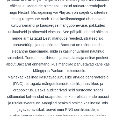
võimalusi. Mängude olemasolu tuntud tarkvaraarendajatelt
nagu NetEnt, Microgaming või Playtech on sageli kvaliteetse
mängukogemuse märk. Eesti kasiinomängud ühendavad
kultuuripärandi ja kaasaegse mängupõnevuse, pakkudes
unikaalseid ja põnevaid elamusi. See põhjalik juhend hõlmab
nende armastatud Eesti mängude reegleid, strateegiaid,
panusetüüpe ja näpunäiteid. Baccarat on rafineeritud ja
elegantne kaardimäng, mida in kasiinohuvilised nautinud
sajandeid. Tuntud oma lihtsuse ja madala maja eelise poolest,
about Baccarat õnnemäng, kus mängijad panustavad kahe käe
– Mängija ja Pankuri – tulemusele.
Mainekad kasiinod kasutavad juhuslike arvude generaatoreid
(RNG), et tagada mängutulemuste täielik juhuslikkus ja
erapooletus. Lisaks auditeerivad neid süsteeme sageli
sõltumatud kolmandad osapooled, et kontrollida nende ausust
ja usaldusväärsust. Mängijad peaksid otsima kasiinosid, mis
jagavad avalikult teavet oma RNG sertifikaatide ja