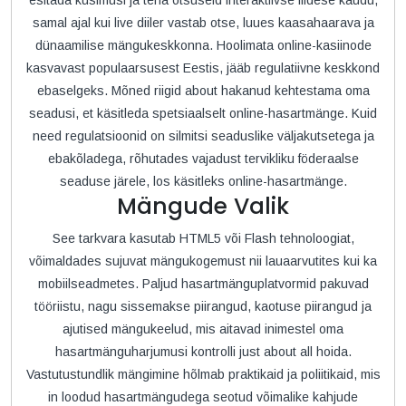
esitada küsimusi ja teha otsuseid interaktiivse liidese kaudu,
samal ajal kui live diiler vastab otse, luues kaasahaarava ja
dünaamilise mängukeskkonna. Hoolimata online-kasiinode
kasvavast populaarsusest Eestis, jääb regulatiivne keskkond
ebaselgeks. Mõned riigid about hakanud kehtestama oma
seadusi, et käsitleda spetsiaalselt online-hasartmänge. Kuid
need regulatsioonid on silmitsi seaduslike väljakutsetega ja
ebakõladega, rõhutades vajadust tervikliku föderaalse
seaduse järele, los käsitleks online-hasartmänge.
Mängude Valik
See tarkvara kasutab HTML5 või Flash tehnoloogiat,
võimaldades sujuvat mängukogemust nii lauaarvutites kui ka
mobiilseadmetes. Paljud hasartmänguplatvormid pakuvad
tööriistu, nagu sissemakse piirangud, kaotuse piirangud ja
ajutised mängukeelud, mis aitavad inimestel oma
hasartmänguharjumusi kontrolli just about all hoida.
Vastutustundlik mängimine hõlmab praktikaid ja poliitikaid, mis
in loodud hasartmängudega seotud võimalike kahjude