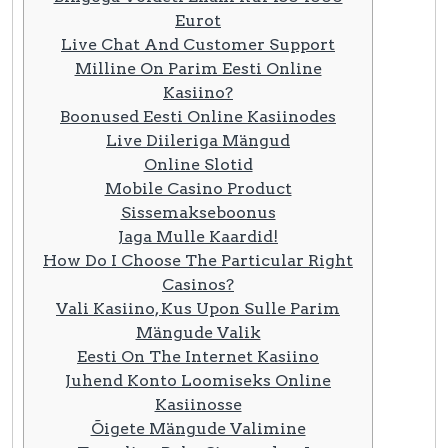
Eurot
Live Chat And Customer Support
Milline On Parim Eesti Online
Kasiino?
Boonused Eesti Online Kasiinodes
Live Diileriga Mängud
Online Slotid
Mobile Casino Product
Sissemakseboonus
Jaga Mulle Kaardid!
How Do I Choose The Particular Right
Casinos?
Vali Kasiino, Kus Upon Sulle Parim
Mängude Valik
Eesti On The Internet Kasiino
Juhend Konto Loomiseks Online
Kasiinosse
Õigete Mängude Valimine