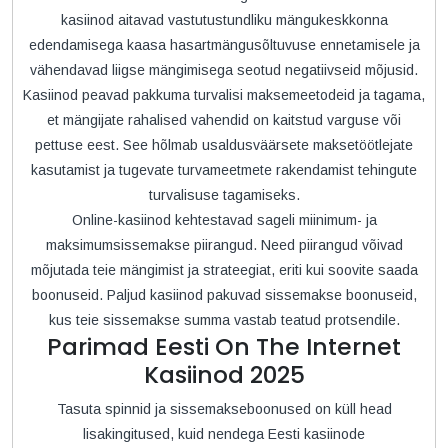
kasiinod aitavad vastutustundliku mängukeskkonna
edendamisega kaasa hasartmängusõltuvuse ennetamisele ja
vähendavad liigse mängimisega seotud negatiivseid mõjusid.
Kasiinod peavad pakkuma turvalisi maksemeetodeid ja tagama,
et mängijate rahalised vahendid on kaitstud varguse või
pettuse eest. See hõlmab usaldusväärsete maksetöötlejate
kasutamist ja tugevate turvameetmete rakendamist tehingute
turvalisuse tagamiseks.
Online-kasiinod kehtestavad sageli miinimum- ja
maksimumsissemakse piirangud. Need piirangud võivad
mõjutada teie mängimist ja strateegiat, eriti kui soovite saada
boonuseid. Paljud kasiinod pakuvad sissemakse boonuseid,
kus teie sissemakse summa vastab teatud protsendile.
Parimad Eesti On The Internet
Kasiinod 2025
Tasuta spinnid ja sissemakseboonused on küll head
lisakingitused, kuid nendega Eesti kasiinode