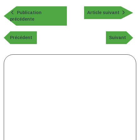
Navigation
de
Article
Publication
Article suivant
Publication
suivan
précédente
l’article
précédente
Navigation
de
Publication
Article
Précédent
Suivant
précédente
suivant
l’article