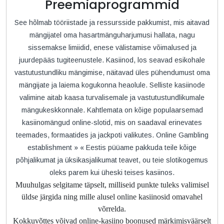
Preemiaprogrammid
See hõlmab tööriistade ja ressursside pakkumist, mis aitavad
mängijatel oma hasartmänguharjumusi hallata, nagu
sissemakse limiidid, enese välistamise võimalused ja
juurdepääs tugiteenustele. Kasiinod, los seavad esikohale
vastutustundliku mängimise, näitavad üles pühendumust oma
mängijate ja laiema kogukonna heaolule. Selliste kasiinode
valimine aitab kaasa turvalisemale ja vastutustundlikumale
mängukeskkonnale. Kahtlemata on kõige populaarsemad
kasiinomängud online-slotid, mis on saadaval erinevates
teemades, formaatides ja jackpoti valikutes. Online Gambling
establishment » « Eestis püüame pakkuda teile kõige
põhjalikumat ja üksikasjalikumat teavet, ou teie slotikogemus
oleks parem kui üheski teises kasiinos.
Muuhulgas selgitame täpselt, milliseid punkte tuleks valimisel
üldse järgida ning mille alusel online kasiinosid omavahel
võrrelda.
Kokkuvõttes võivad online-kasiino boonused märkimisväärselt