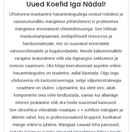
Uued Koefid Iga Nädal!
Ühiskonna teavitamine hasartmängudega seotud riskidest ja
vastutustundliku mängimise põhimõtetest in probleemse
mängimise ennetamisel võtmetähtsusega. See hõlmab
teavituskampaaniaid, veebipõhiseid ressursse ja
haridusmaterjale, mis on suunatud erinevatele
vanuserühmadele ja kogukondadele. Nende käitumismallide
varajane äratundmine võib viia õigeaegse sekkumise ja
toetuse saamiseni. Üks kõige keerulisemaid aspekte online-
hasartmängudes on teadmine, millal lõpetada. Olgu tegu
võiduseeria või kaotusteseeriaga, selge väljumisstrateegia
seadmine on oluline. Lõpetamine, kui olete ees, aitab
komponente oma võite kindlustada, samas kui allamäge
minnes peatamine võib ära hoida suuremad kaotused.
See ülesehitus võimaldab reaalajas » « suhtlust mängijate ja
diilerite vahel, kes in professionaalsed krupjeed, koolitatud
mänge online’is juhtima. Mängijad saavad teha panuseid,