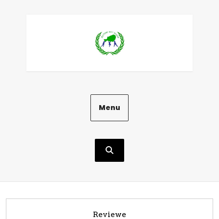
Aller
au
contenu
Menu
Reviewe