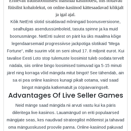
Erinevalt traditsioonilistest maismaa kasiinodest, mis nõuavad
füüsilist kohalolekut, on online-kasiinod kättesaadavad kõikjalt
ja igal ajal.
Kõik NetEnti slotid sisaldavad mõningaid boonusversioone,
sealhulgas asendussümboleid, tasuta spinne ja ka muid
boonusmänge. NetEnti sulest on pärit ka üks maailma kõige
legendaarsemaid progressiivse jackpotiga slotikaid “Mega
Fortune“, mille suurim võit on seni olnud 17. 8 miljonit eurot. Kui
tavalise Eesti Loto stop tulemuste loosimist tuleb oodata tervelt
nädala, siis online bingo loosimised toimuvad iga 5-15 minuti
järel ning korraga võid mängida mitut bingot! See tähendab, ain
sa ei pea online kasiinos kunagi pikalt ootama, vaid saad
bingot mängida katkematult ja ööpäevaringselt.
Advantages Of Live Seller Games
Neid mänge saad mängida nii arvuti vastu kui ka päris
diileritega live-kasiinos. Lauamängud on eriti populaarsed
mängijate seas, kes naudivad strateegilist mõtlemist ja tahavad
oma mänguoskused proovile panna. Online-kasiinod pakuvad