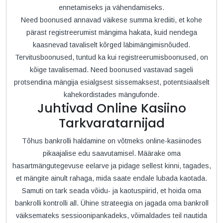
ennetamiseks ja vähendamiseks.
Need boonused annavad väikese summa krediiti, et kohe
pärast registreerumist mängima hakata, kuid nendega
kaasnevad tavaliselt kõrged läbimängimisnõuded.
Tervitusboonused, tuntud ka kui registreerumisboonused, on
kõige tavalisemad. Need boonused vastavad sageli
protsendina mängija esialgsest sissemaksest, potentsiaalselt
kahekordistades mängufonde.
Juhtivad Online Kasiino
Tarkvaratarnijad
Tõhus bankrolli haldamine on võtmeks online-kasiinodes
pikaajalise edu saavutamisel. Määrake oma
hasartmängutegevuse eelarve ja pidage sellest kinni, tagades,
et mängite ainult rahaga, mida saate endale lubada kaotada.
Samuti on tark seada võidu- ja kaotuspiirid, et hoida oma
bankrolli kontrolli all. Ühine strateegia on jagada oma bankroll
väiksemateks sessioonipankadeks, võimaldades teil nautida