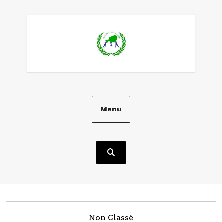
Aller
au
contenu
Menu
Non Classé