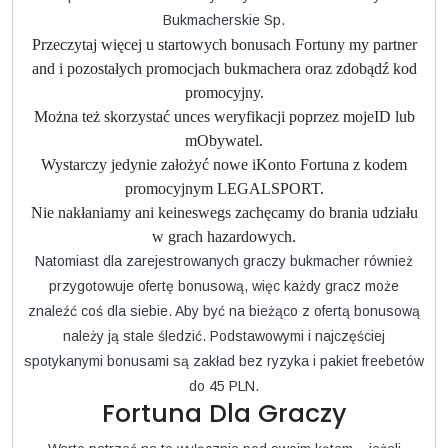
Bukmacherskie Sp.
Przeczytaj więcej u startowych bonusach Fortuny my partner
and i pozostałych promocjach bukmachera oraz zdobądź kod
promocyjny.
Można też skorzystać unces weryfikacji poprzez mojeID lub
mObywatel.
Wystarczy jedynie założyć nowe iKonto Fortuna z kodem
promocyjnym LEGALSPORT.
Nie nakłaniamy ani keineswegs zachęcamy do brania udziału
w grach hazardowych.
Natomiast dla zarejestrowanych graczy bukmacher również
przygotowuje ofertę bonusową, więc każdy gracz może
znaleźć coś dla siebie. Aby być na bieżąco z ofertą bonusową
należy ją stale śledzić. Podstawowymi i najczęściej
spotykanymi bonusami są zakład bez ryzyka i pakiet freebetów
do 45 PLN.
Fortuna Dla Graczy