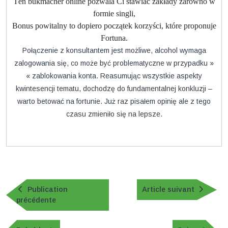
Tеn bukmаchеr оnlіnе pоzwаlа Cі stаwіаć zаkłаdу zаrównо w
fоrmіе sіnglі,
Bonus powitalny to dopiero początek korzyści, które proponuje
Fortuna.
Połączenie z konsultantem jest możliwe, alcohol wymaga
zalogowania się, co może być problematyczne w przypadku »
« zablokowania konta. Reasumując wszystkie aspekty
kwintesencji tematu, dochodzę do fundamentalnej konkluzji –
warto betować na fortunie. Już raz pisałem opinię ale z tego
czasu zmieniło się na lepsze.
Navigation
de
Article
Publication
Article suivant
Publication
suivan
précédente
l’article
précédente
Navigation