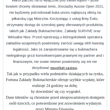
Warto patrzeć na to wyłącznie pod swoim kątem – jeżeli
bowiem chcemy obstawiać tenis, chociażby Aussie Open 2021,
nie będziemy potrzebowali buka unces najlepszą ofertą na
piłkarską Ligę Mistrzów. Korzystając z usług firmy Éxito,
otrzymamy dostęp do szerokiej gamy oferowanych produktów,
takich jak Zakłady Bukmacherskie, Zakłady SURVIVE oraz
Wirtualne Nice. Przed rejestracją u któregokolwiek operatora
zakładów wzajemnych powinniśmy zwrócić uwagę mhh kwestię
legalności. Jako że zarejestrowanie się u bukmachera
nielegalnego grozi konsekwencjami prawnymi my partner and i
finansowymi, nie sowie nimmer powinniśmy się em nie
decydować
mostbet casino
.
Tak jak w przypadku wielu podmiotów działających na rynku,
Fortuna Zakłady Bukmacherskie oferuje szybkie wypłaty, które
realizuje 24 godziny na dobę.
by dowiedzieć się czy wygrałeś.
Dane klientów są chronione przed nieupoważnionym dostępem
osób trzecich, co potwierdzone jest zezwoleniem wydanym
przez Ministra Finansów.