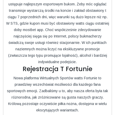
ustępuje najlepszym esportowym bukom. Żeby móc oglądać
transmisje wystarczą środki na koncie i zakład obstawiony t
ciągu 7 poprzednich dni, więc warunki są dużo lepsze niż np.
W STS, gdzie kupon musi być obstawiony watts ciągu ostatniej
doby mostbet app. Choć współcześnie zdecydowanie
najczęściej sięga się po Internet, polscy bukmacherzy
świadczą swoje usługi również stacjonarnie. W ich punktach
naziemnych można liczyć na ekskluzywne promocje
(zwłaszcza tego typu promujące lojalność), alcohol i bardziej
indywidualne podejście.
Rejestracja T Fortunie
Nowa platforma Wirtualnych Sportów watts Fortunie to
prawdziwy wszechświat możliwości dla każdego fana
sportowych emocji. Zadbaliśmy u to, aby nasza oferta była tak
różnorodna, jak zróżnicowane są gusta naszych graczy.
Królową pozostaje oczywiście piłka nożna, dostępna w wielu
ekscytujących wariantach.