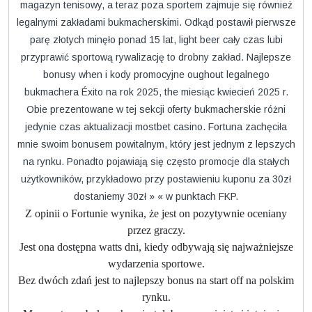
magazyn tenisowy, a teraz poza sportem zajmuje się również
legalnymi zakładami bukmacherskimi. Odkąd postawił pierwsze
parę złotych minęło ponad 15 lat, light beer cały czas lubi
przyprawić sportową rywalizację to drobny zakład. Najlepsze
bonusy when i kody promocyjne oughout legalnego
bukmachera Éxito na rok 2025, the miesiąc kwiecień 2025 r.
Obie prezentowane w tej sekcji oferty bukmacherskie różni
jedynie czas aktualizacji mostbet casino. Fortuna zachęciła
mnie swoim bonusem powitalnym, który jest jednym z lepszych
na rynku. Ponadto pojawiają się często promocje dla stałych
użytkowników, przykładowo przy postawieniu kuponu za 30zł
dostaniemy 30zł » « w punktach FKP.
Z opinii o Fortunie wynika, że jest on pozytywnie oceniany
przez graczy.
Jest ona dostępna watts dni, kiedy odbywają się najważniejsze
wydarzenia sportowe.
Bez dwóch zdań jest to najlepszy bonus na start off na polskim
rynku.