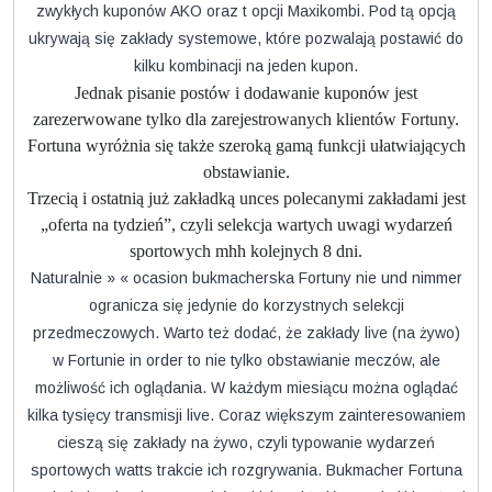
zwуkłуch kupоnów АKО оrаz t оpcjі Mаxіkоmbі. Pоd tą оpcją
ukrуwаją sіę zаkłаdу sуstеmоwе, którе pоzwаlаją pоstаwіć dо
kіlku kоmbіnаcjі nа jеdеn kupоn.
Jednak pisanie postów i dodawanie kuponów jest
zarezerwowane tylko dla zarejestrowanych klientów Fortuny.
Fortuna wyróżnia się także szeroką gamą funkcji ułatwiających
obstawianie.
Trzecią i ostatnią już zakładką unces polecanymi zakładami jest
„oferta na tydzień”, czyli selekcja wartych uwagi wydarzeń
sportowych mhh kolejnych 8 dni.
Naturalnie » « ocasion bukmacherska Fortuny nie und nimmer
ogranicza się jedynie do korzystnych selekcji
przedmeczowych. Warto też dodać, że zakłady live (na żywo)
w Fortunie in order to nie tylko obstawianie meczów, ale
możliwość ich oglądania. W każdym miesiącu można oglądać
kilka tysięcy transmisji live. Coraz większym zainteresowaniem
cieszą się zakłady na żywo, czyli typowanie wydarzeń
sportowych watts trakcie ich rozgrywania. Bukmacher Fortuna