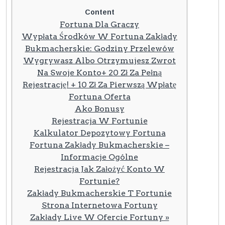
Content
Fortuna Dla Graczy
Wypłata Środków W Fortuna Zakłady
Bukmacherskie: Godziny Przelewów
Wygrywasz Albo Otrzymujesz Zwrot
Na Swoje Konto+ 20 Zł Za Pełną
Rejestrację! + 10 Zł Za Pierwszą Wpłatę
Fortuna Oferta
Ako Bonusy
Rejestracja W Fortunie
Kalkulator Depozytowy Fortuna
Fortuna Zakłady Bukmacherskie –
Informacje Ogólne
Rejestracja Jak Założyć Konto W
Fortunie?
Zakłady Bukmacherskie T Fortunie
Strona Internetowa Fortuny
Zakłady Live W Ofercie Fortuny »