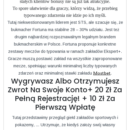
stałych klientów bonusy nie są już tak atrakcyjne.
To spore ułatwienie dla graczy, którzy widzą, że przebieg
typowanego zdarzenia nie idzie po ich myśli.
Tutaj niekwestionowanym liderem jest STS, ale szacuje się, że
bukmacher Fortuna ma stabilne 28 – 30% udziału. Jest też
drugim najbardziej rozpoznawalnym legalnym brandem
bukmacherskim w Polsce. Fortuna proponuje konkretne
zestawy meczów do typowania w ramach zakładów Ekspert+.
Gracze muszą postawić zakład na wszystkie zaproponowane
mecze, spełniając warunki minimalnej liczby typowanych
zdarzeń oraz minimalnej stawki zakładu
Mostbet
.
Wygrywasz Albo Otrzymujesz
Zwrot Na Swoje Konto+ 20 Zł Za
Pełną Rejestrację! + 10 Zł Za
Pierwszą Wpłatę
Tutaj przedstawimy przegląd giełd zakładów sportowych i
pokażemy, … Utrzymuje, że kiedyś założy swój własny