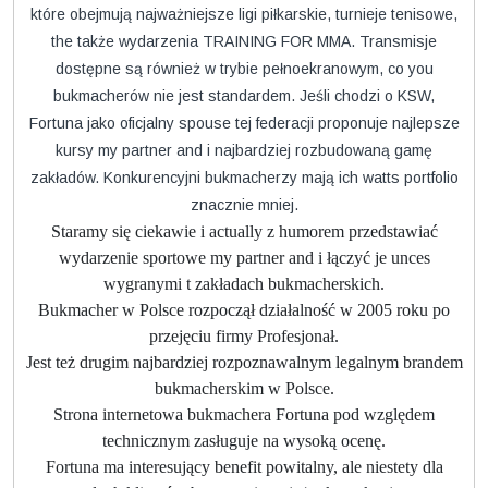
które obejmują najważniejsze ligi piłkarskie, turnieje tenisowe,
the także wydarzenia TRAINING FOR MMA. Transmisje
dostępne są również w trybie pełnoekranowym, co you
bukmacherów nie jest standardem. Jeśli chodzi o KSW,
Fortuna jako oficjalny spouse tej federacji proponuje najlepsze
kursy my partner and i najbardziej rozbudowaną gamę
zakładów. Konkurencyjni bukmacherzy mają ich watts portfolio
znacznie mniej.
Staramy się ciekawie i actually z humorem przedstawiać
wydarzenie sportowe my partner and i łączyć je unces
wygranymi t zakładach bukmacherskich.
Bukmacher w Polsce rozpoczął działalność w 2005 roku po
przejęciu firmy Profesjonał.
Jest też drugim najbardziej rozpoznawalnym legalnym brandem
bukmacherskim w Polsce.
Strona internetowa bukmachera Fortuna pod względem
technicznym zasługuje na wysoką ocenę.
Fortuna ma interesujący benefit powitalny, ale niestety dla