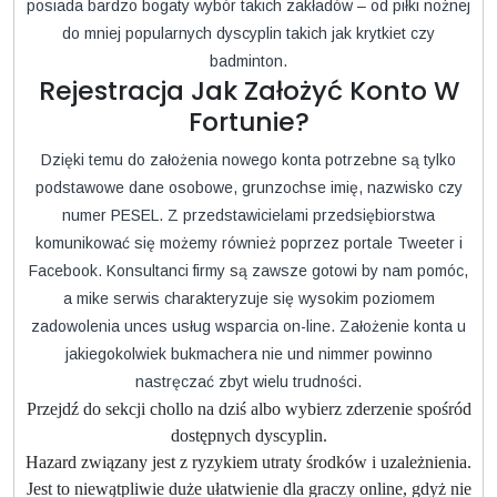
posiada bardzo bogaty wybór takich zakładów – od piłki nożnej
do mniej popularnych dyscyplin takich jak krytkiet czy
badminton.
Rejestracja Jak Założyć Konto W
Fortunie?
Dzięki temu do założenia nowego konta potrzebne są tylko
podstawowe dane osobowe, grunzochse imię, nazwisko czy
numer PESEL. Z przedstawicielami przedsiębiorstwa
komunikować się możemy również poprzez portale Tweeter i
Facebook. Konsultanci firmy są zawsze gotowi by nam pomóc,
a mike serwis charakteryzuje się wysokim poziomem
zadowolenia unces usług wsparcia on-line. Założenie konta u
jakiegokolwiek bukmachera nie und nimmer powinno
nastręczać zbyt wielu trudności.
Przejdź do sekcji chollo na dziś albo wybierz zderzenie spośród
dostępnych dyscyplin.
Hazard związany jest z ryzykiem utraty środków i uzależnienia.
Jest to niewątpliwie duże ułatwienie dla graczy online, gdyż nie