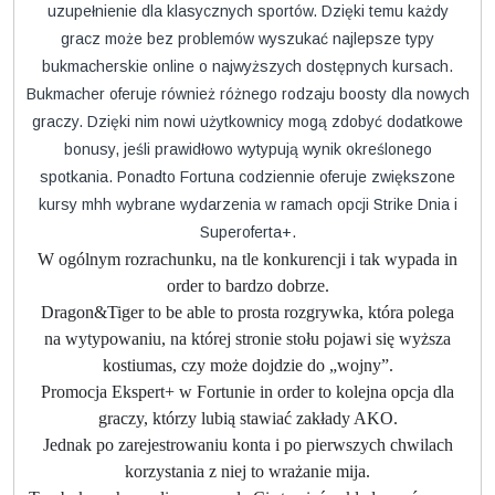
uzupełnienie dla klasycznych sportów. Dzięki temu każdy
gracz może bez problemów wyszukać najlepsze typy
bukmacherskie online o najwyższych dostępnych kursach.
Bukmacher oferuje również różnego rodzaju boosty dla nowych
graczy. Dzięki nim nowi użytkownicy mogą zdobyć dodatkowe
bonusy, jeśli prawidłowo wytypują wynik określonego
spotkania. Ponadto Fortuna codziennie oferuje zwiększone
kursy mhh wybrane wydarzenia w ramach opcji Strike Dnia i
Superoferta+.
W ogólnym rozrachunku, na tle konkurencji i tak wypada in
order to bardzo dobrze.
Dragon&Tiger to be able to prosta rozgrywka, która polega
na wytypowaniu, na której stronie stołu pojawi się wyższa
kostiumas, czy może dojdzie do „wojny”.
Promocja Ekspert+ w Fortunie in order to kolejna opcja dla
graczy, którzy lubią stawiać zakłady AKO.
Jednak po zarejestrowaniu konta i po pierwszych chwilach
korzystania z niej to wrażanie mija.