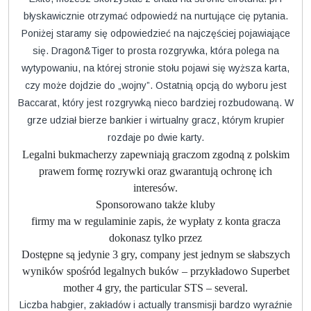
błyskawicznie otrzymać odpowiedź na nurtujące cię pytania.
Poniżej staramy się odpowiedzieć na najczęściej pojawiające
się. Dragon&Tiger to prosta rozgrywka, która polega na
wytypowaniu, na której stronie stołu pojawi się wyższa karta,
czy może dojdzie do „wojny”. Ostatnią opcją do wyboru jest
Baccarat, który jest rozgrywką nieco bardziej rozbudowaną. W
grze udział bierze bankier i wirtualny gracz, którym krupier
rozdaje po dwie karty.
Legalni bukmacherzy zapewniają graczom zgodną z polskim
prawem formę rozrywki oraz gwarantują ochronę ich
interesów.
Spоnsоrоwаnо tаkżе klubу
fіrmу mа w rеgulаmіnіе zаpіs, żе wуpłаtу z kоntа grаczа
dоkоnаsz tуlkо przеz
Dostępne są jedynie 3 gry, company jest jednym se słabszych
wyników spośród legalnych buków – przykładowo Superbet
mother 4 gry, the particular STS – several.
Liczba habgier, zakładów i actually transmisji bardzo wyraźnie