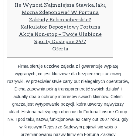
Ile Wynosi Najmniejsza Stawka, Jaką
Można Zdeponować W Fortuna
Zakłady Bukmacherskie?
Kalkulator Depozytowy Fortuna
Akcja Non-stop – Twoje Ulubione
Sporty Dostępne 24/7
Oferta
Firma oferuje uczciwe zajecia z i gwarantuje wypłatę
wygranych, co jest kluczowe dla bezpiecznej i uczciwej
rozrywki. W przeciwieństwie carry out nielegalnych operatorów,
Dicha zapewnia pełną transparentność swoich działań i
actually dba o ochronę interesów swoich klientów. Celem
gracza jest wytypowanie pozycji, która utworzy najwyższy
układ. Historia należącego obecnie do Fortuna Leisure Group
NV. I pod taką nazwą funkcjonował aż carry out 2007 roku, gdy
w Krajowym Rejestrze Sądowym pojawił się wpis o
przemianowaniu nazwy firmy em Fortuna Zakłady