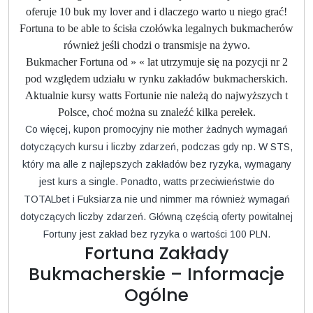
oferuje 10 buk my lover and i dlaczego warto u niego grać!
Fortuna to be able to ścisła czołówka legalnych bukmacherów
również jeśli chodzi o transmisje na żywo.
Bukmacher Fortuna od » « lat utrzymuje się na pozycji nr 2
pod względem udziału w rynku zakładów bukmacherskich.
Aktualnie kursy watts Fortunie nie należą do najwyższych t
Polsce, choć można su znaleźć kilka perełek.
Co więcej, kupon promocyjny nie mother żadnych wymagań
dotyczących kursu i liczby zdarzeń, podczas gdy np. W STS,
który ma alle z najlepszych zakładów bez ryzyka, wymagany
jest kurs a single. Ponadto, watts przeciwieństwie do
TOTALbet i Fuksiarza nie und nimmer ma również wymagań
dotyczących liczby zdarzeń. Główną częścią oferty powitalnej
Fortuny jest zakład bez ryzyka o wartości 100 PLN.
Fortuna Zakłady
Bukmacherskie – Informacje
Ogólne