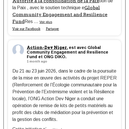
Autorité à la consolidation de la Paix
tion de
Global
la Paix , avec le soutien technique e
Community Engagement and Resilience
Fund
Res
...
Voir plus
Voir sur Facebook
Partager
·
Action-Dev Niger.
est avec Global
Community Engagement and Resilience
Fund et ONG DIKO.
1 month ago
Du 21 au 23 juin 2026, dans le cadre de la poursuite
de la mise en œuvre des activités du projet REPER
(Renforcement de l’Écologie communautaire pour la
Prévention de l’Extrémisme violent et la Résilience
locale), l’ONG Action Dev Niger a conduit une
opération de remise de kits de petits matériels au
profit des clubs de médiation pour la prévention et
la gestion des conflits.