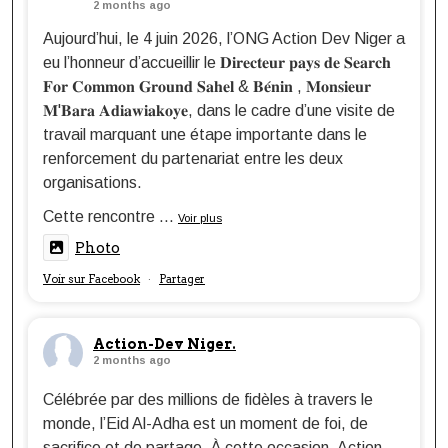
2 months ago
Aujourd’hui, le 4 juin 2026, l’ONG Action Dev Niger a
eu l’honneur d’accueillir le 𝐃𝐢𝐫𝐞𝐜𝐭𝐞𝐮𝐫 𝐩𝐚𝐲𝐬 𝐝𝐞 𝐒𝐞𝐚𝐫𝐜𝐡
𝐅𝐨𝐫 𝐂𝐨𝐦𝐦𝐨𝐧 𝐆𝐫𝐨𝐮𝐧𝐝 𝐒𝐚𝐡𝐞𝐥 & 𝐁𝐞́𝐧𝐢𝐧 , 𝐌𝐨𝐧𝐬𝐢𝐞𝐮𝐫
𝐌'𝐁𝐚𝐫𝐚 𝐀𝐝𝐢𝐚𝐰𝐢𝐚𝐤𝐨𝐲𝐞, dans le cadre d’une visite de
travail marquant une étape importante dans le
renforcement du partenariat entre les deux
organisations.
Cette rencontre
...
Voir plus
Photo
Voir sur Facebook
Partager
·
Action-Dev Niger.
2 months ago
Célébrée par des millions de fidèles à travers le
monde, l’Eid Al-Adha est un moment de foi, de
sacrifice et de partage. À cette occasion, Action