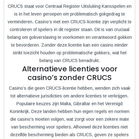
CRUCS staat voor Centraal Register Uitsluiting Kansspelen en
is in het leven geroepen om problematisch gokgedrag te
verminderen. Casino’s met een CRUCS-licentie zijn verplicht te
controleren of spelers in dit register staan. Dit is van cruciaal
belang om gokverslaving te voorkomen en verantwoord gokken
te bevorderen. Zonder deze licentie kan een casino minder
strikt toezicht houden op problematische gokkers, wat het
belang van CRUCS benadrukt.
Alternatieve licenties voor
casino’s zonder CRUCS
Casino’s die geen CRUCS-licentie hebben, wenden zich vaak
tot alternatieve jurisdicties om andere licenties te verkrijgen.
Populaire keuzes zijn Malta, Gibraltar en het Verenigd
Koninkrijk. Deze landen hebben hun eigen regels en normen
die casino’s moeten volgen, wat zorgt voor een zekere mate
van bescherming voor spelers. Alhoewel deze licenties niet
dezelfde bescherming bieden als CRUCS, geven ze spelers