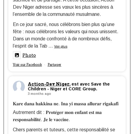
Dev Niger adresse ses vœux les plus sincères à
l’ensemble de la communauté musulmane.
En ce jour sacré, nous célébrons bien plus qu’une
fête : nous célébrons les valeurs qui nous unissent.
Dans un monde confronté à de nombreux défis,
l’esprit de la Tab
...
Voir plus
Photo
Voir sur Facebook
Partager
·
Action-Dev Niger.
est avec Save the
Children - Niger et CORE Group.
3 months ago
𝐊𝐚𝐫𝐞 𝐝𝐚𝐧𝐚 𝐡𝐚𝐤𝐤𝐢𝐧𝐚 𝐧𝐞. 𝐈𝐧𝐚 𝐲𝐢 𝐦𝐚𝐬𝐬𝐚 𝐚𝐥𝐥𝐮𝐫𝐚𝐫 𝐫𝐢𝐠𝐚𝐤𝐚𝐟𝐢
Autrement dit : 𝐏𝐫𝐨𝐭𝐞́𝐠𝐞𝐫 𝐦𝐨𝐧 𝐞𝐧𝐟𝐚𝐧𝐭 𝐞𝐬𝐭 𝐦𝐚
𝐫𝐞𝐬𝐩𝐨𝐧𝐬𝐚𝐛𝐢𝐥𝐢𝐭𝐞́. 𝐉𝐞 𝐥𝐞 𝐯𝐚𝐜𝐜𝐢𝐧𝐞.
Chers parents et tuteurs, cette responsabilité se