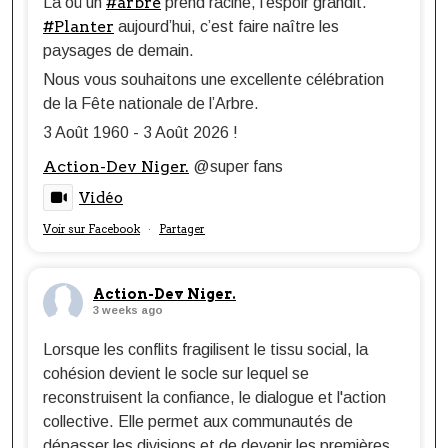
#arbre
Là où un
prend racine, l’espoir grandit.
#Planter
aujourd’hui, c’est faire naître les
paysages de demain.
Nous vous souhaitons une excellente célébration
de la Fête nationale de l’Arbre.
3 Août 1960 - 3 Août 2026 !
Action-Dev Niger.
@super fans
Vidéo
Voir sur Facebook
Partager
·
Action-Dev Niger.
3 weeks ago
Lorsque les conflits fragilisent le tissu social, la
cohésion devient le socle sur lequel se
reconstruisent la confiance, le dialogue et l'action
collective. Elle permet aux communautés de
dépasser les divisions et de devenir les premières