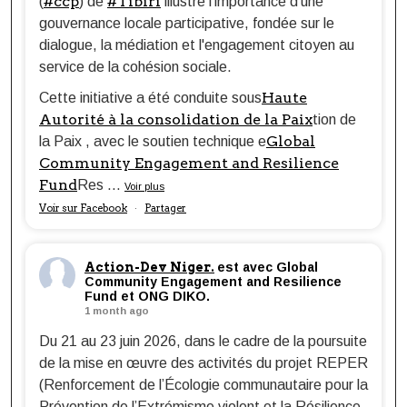
#ccp
#Tibiri
(
) de
illustre l'importance d'une
gouvernance locale participative, fondée sur le
dialogue, la médiation et l'engagement citoyen au
service de la cohésion sociale.
Haute
Cette initiative a été conduite sous
Autorité à la consolidation de la Paix
tion de
Global
la Paix , avec le soutien technique e
Community Engagement and Resilience
Fund
Res
...
Voir plus
Voir sur Facebook
Partager
·
Action-Dev Niger.
est avec Global
Community Engagement and Resilience
Fund et ONG DIKO.
1 month ago
Du 21 au 23 juin 2026, dans le cadre de la poursuite
de la mise en œuvre des activités du projet REPER
(Renforcement de l’Écologie communautaire pour la
Prévention de l’Extrémisme violent et la Résilience