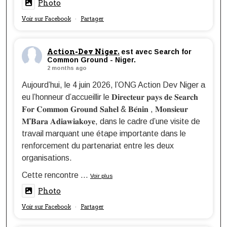
Photo
Voir sur Facebook
Partager
·
Action-Dev Niger.
est avec Search for
Common Ground - Niger.
2 months ago
Aujourd’hui, le 4 juin 2026, l’ONG Action Dev Niger a
eu l’honneur d’accueillir le 𝐃𝐢𝐫𝐞𝐜𝐭𝐞𝐮𝐫 𝐩𝐚𝐲𝐬 𝐝𝐞 𝐒𝐞𝐚𝐫𝐜𝐡
𝐅𝐨𝐫 𝐂𝐨𝐦𝐦𝐨𝐧 𝐆𝐫𝐨𝐮𝐧𝐝 𝐒𝐚𝐡𝐞𝐥 & 𝐁𝐞́𝐧𝐢𝐧 , 𝐌𝐨𝐧𝐬𝐢𝐞𝐮𝐫
𝐌'𝐁𝐚𝐫𝐚 𝐀𝐝𝐢𝐚𝐰𝐢𝐚𝐤𝐨𝐲𝐞, dans le cadre d’une visite de
travail marquant une étape importante dans le
renforcement du partenariat entre les deux
organisations.
Cette rencontre
...
Voir plus
Photo
Voir sur Facebook
Partager
·