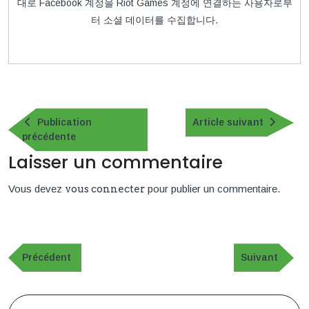
대로 Facebook 계정을 Riot Games 계정에 연결하는 사용자로부
터 소셜 데이터를 수집합니다.
Navigation
de
Article
Publication
Article suivant
Publication
suivan
précédente
l’article
précédente
Laisser un commentaire
Vous devez
vous connecter
pour publier un commentaire.
Navigation
de
Publication
Article
Précédent
Suivant
précédente
suivant
l’article