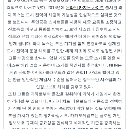
블, 카카오게임즈 등은 정보보호와 개인정보보호 체계 강화에 본
격적으로 나서고 있다. 2014년에
온라인 카지노 사이트
출시된 와
치 독스는 도시 전역의 해킹의 가능성을 현실적으로 살펴본 것으
로 보입니다. 주인공은 스마트폰을 사용해 대중 교통을 조종하고
신호등을 바꾸고 통화를 방해하고 보안 시스템에 침투하고 시민
정보와 은행 계좌에 액세스하는 해커인 에이든 피어스의 역할을
맡게 됩니다. 와치 독스는 모든 기기를 함께 연결하도록 설계된
도시 전역의 운영 체제를 구현한 세계 최초의 도시로 설정된 시카
고를 배경으로 합니다. 암살 기도를 당하는 도중 조카를 잃은 피
어스는 해킹 앱을 사용하여 조카를 죽인자를 추적합니다. NHN은
게임 사업뿐 아니라 클라우드와 같은 종합IT 사업도 벌이고 있
는 만큼 일반적인 게임사 수준을 넘어서는 정보보안 시스템과 개
인정보보호 체계를 갖추고 있다.
또한 그들은 귀하로부터 몸값을 갈취하여 귀하가 게임에서 완전
히 격리될 수 있습니다. 따라서 치트 다운로드의 지름길을 선택하
기 전에 단 한 번의 전투에서 승리하기 위해 모든 것을 위험에 빠
뜨릴 가치가 있는지 평가하십시오. 카카오게임즈는 글로벌 개인
정보보호 규제의 중요성을 인식하고 세계적인 기준을 충족하는