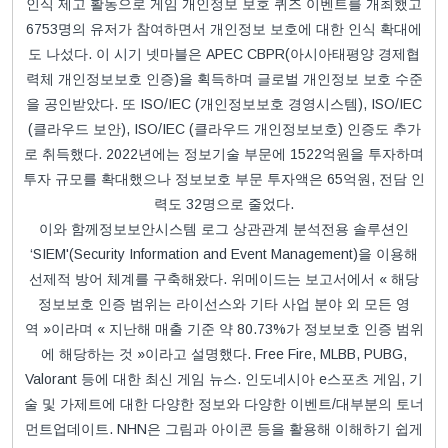
인식 제고 활동으로 게임 개인정보 보호 퀴즈 이벤트를 개최했고
6753명의 유저가 참여하면서 개인정보 보호에 대한 인식 확대에
도 나섰다. 이 시기 넷마블은 APEC CBPR(아시아태평양 경제협
력체 개인정보보호 인증)을 획득하며 글로벌 개인정보 보호 수준
을 공인받았다. 또 ISO/IEC (개인정보보호 경영시스템), ISO/IEC
(클라우드 보안), ISO/IEC (클라우드 개인정보보호) 인증도 추가
로 취득했다. 2022년에는 정보기술 부문에 1522억원을 투자하며
투자 규모를 확대했으나 정보보호 부문 투자액은 65억원, 전담 인
력도 32명으로 줄었다.
이와 함께정보보안시스템 로그 상관관계 분석전용 솔루션인
‘SIEM'(Security Information and Event Management)을 이용해
선제적 방어 체계를 구축해왔다. 위메이드는 보고서에서 « 해당
정보보호 인증 범위는 라이선스와 기타 사업 분야 외 모든 영
역 »이라며 « 지난해 매출 기준 약 80.73%가 정보보호 인증 범위
에 해당하는 것 »이라고 설명했다. Free Fire, MLBB, PUBG,
Valorant 등에 대한 최신 게임 뉴스. 인도네시아 e스포츠 게임, 기
술 및 가제트에 대한 다양한 정보와 다양한 이벤트/대부분의 토너
먼트업데이트. NHN은 그림과 아이콘 등을 활용해 이해하기 쉽게