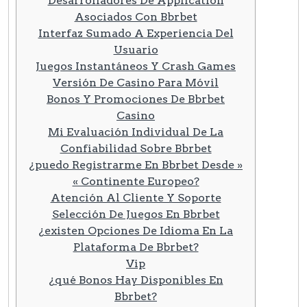
Desarrolladores De Application
Asociados Con Bbrbet
Interfaz Sumado A Experiencia Del
Usuario
Juegos Instantáneos Y Crash Games
Versión De Casino Para Móvil
Bonos Y Promociones De Bbrbet
Casino
Mi Evaluación Individual De La
Confiabilidad Sobre Bbrbet
¿puedo Registrarme En Bbrbet Desde »
« Continente Europeo?
Atención Al Cliente Y Soporte
Selección De Juegos En Bbrbet
¿existen Opciones De Idioma En La
Plataforma De Bbrbet?
Vip
¿qué Bonos Hay Disponibles En
Bbrbet?