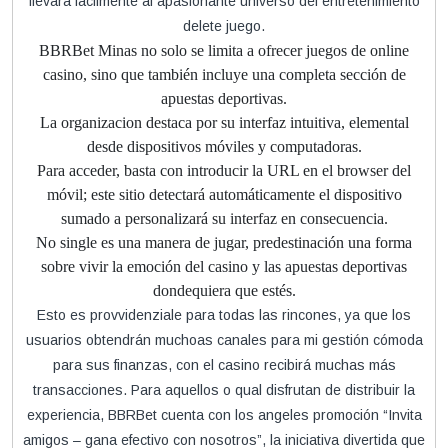
llevará fácilmente al apasionante universo del entretenimiento
delete juego.
BBRBet Minas no solo se limita a ofrecer juegos de online
casino, sino que también incluye una completa sección de
apuestas deportivas.
La organizacion destaca por su interfaz intuitiva, elemental
desde dispositivos móviles y computadoras.
Para acceder, basta con introducir la URL en el browser del
móvil; este sitio detectará automáticamente el dispositivo
sumado a personalizará su interfaz en consecuencia.
No single es una manera de jugar, predestinación una forma
sobre vivir la emoción del casino y las apuestas deportivas
dondequiera que estés.
Esto es provvidenziale para todas las rincones, ya que los
usuarios obtendrán muchoas canales para mi gestión cómoda
para sus finanzas, con el casino recibirá muchas más
transacciones. Para aquellos o qual disfrutan de distribuir la
experiencia, BBRBet cuenta con los angeles promoción “Invita
amigos – gana efectivo con nosotros”, la iniciativa divertida que