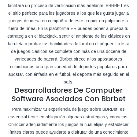
facilitará un proceso de verificación más adelante. BBRBET es
el sitio perfecto para los jugadores a los que les gusta jugar a
juegos de mesa en compañía de este crupier en palpitante o
fuera de línea. En la plataforma » « puedes poner a prueba tu
estrategia en el blackjack, sentir el ambiente de los clásicos en
la ruleta o probar tus habilidades de farol en el póquer. La lista
de juegos clásicos se completa con más de una docena de
variedades de bacará. Bbrbet ofrece a los apostadores
colombianos una gran variedad de deportes populares para
apostar, con énfasis en el fútbol, el deporte más seguido en el
país.
Desarrolladores De Computer
Software Asociados Con Bbrbet
Para maximizar tu experiencia de juego sobre BBRBet, es
essencial tener en obligación algunas estrategias y consejos.
Conocer adecuadamente los juegos la cual elijas y establecer
límites claros puede ayudarte a disfrutar de una conocimiento