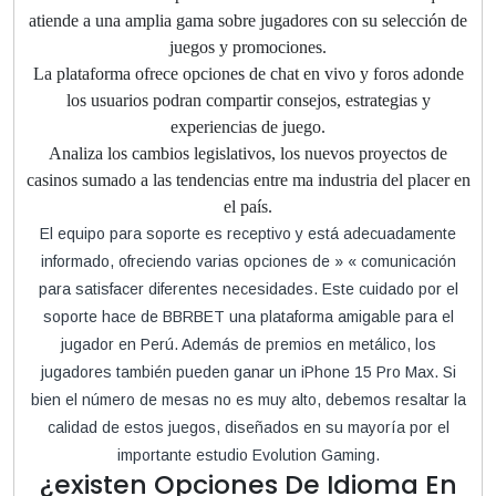
atiende a una amplia gama sobre jugadores con su selección de
juegos y promociones.
La plataforma ofrece opciones de chat en vivo y foros adonde
los usuarios podran compartir consejos, estrategias y
experiencias de juego.
Analiza los cambios legislativos, los nuevos proyectos de
casinos sumado a las tendencias entre ma industria del placer en
el país.
El equipo para soporte es receptivo y está adecuadamente
informado, ofreciendo varias opciones de » « comunicación
para satisfacer diferentes necesidades. Este cuidado por el
soporte hace de BBRBET una plataforma amigable para el
jugador en Perú. Además de premios en metálico, los
jugadores también pueden ganar un iPhone 15 Pro Max. Si
bien el número de mesas no es muy alto, debemos resaltar la
calidad de estos juegos, diseñados en su mayoría por el
importante estudio Evolution Gaming.
¿existen Opciones De Idioma En