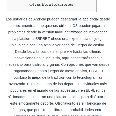
Otras Bonificaciones
Los usuarios de Android pueden descargar la app oficial desde
el sitio, mientras que quienes utilizan iOS pueden jugar sin
problemas desde la versión móvil optimizada del navegador.
La plataforma BBRBET ofrece una experiencia de juego
inigualable con una amplia variedad de juegos de casino.
Desde los clásicos de siempre » « hasta las últimas
innovaciones en la industria, aquí encontrarás todo lo
necesario para disfrutar y ganar. Con opciones que van desde
tragamonedas hasta juegos de mesa en vivo, BBRBET
combina lo mejor de la tradición con la tecnología más
avanzada. El tenis es uno de los deportes individuales más
populares en el mundo de las apuestas, y en BBRBet, los
aficionados encuentran una plataforma ideal para disfrutar de
este emocionante deporte. Otro favorito es el Hándicap de
Juegos, que permite equilibrar las probabilidades entre