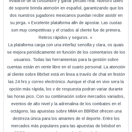
evadirse de la costumbre y ganar peculio real. Nuestro utiles
de soporte brinda atención en español, garantizando que los
dos nuestros jugadores mexicanos puedan recibir asistir en
su jerga. « Excelente plataforma afin de apostar. Las cuotas
son muy competitivas y el criados al cliente fue de primera.
Retiros rápidos y seguros. «
La plataforma carga con una interfaz sencilla y clara, os quais
se mejora periódicamente en función de los comentarios de los
usuarios. Todas las herramientas para la gestión sobre
cuentas están en vente libre en el cuarto personal. La atención
al cliente sobre Bbrbet está en linea a través de chat en festón
las 24 hrs y correo electrónico. Aunque el chat en vivo sera la
opción más rápida, los v de respuesta podran variar durante
las horas pico. Con su combinación sobre mercados variados,
eventos de alto nivel y la adrenalina de los combates en el
octágono, las apuestas sobre MMA en BBRBet ofrecen una
destreza única para los amantes de el deporte. Entre los
mercados más populares para las apuestas de béisbol en