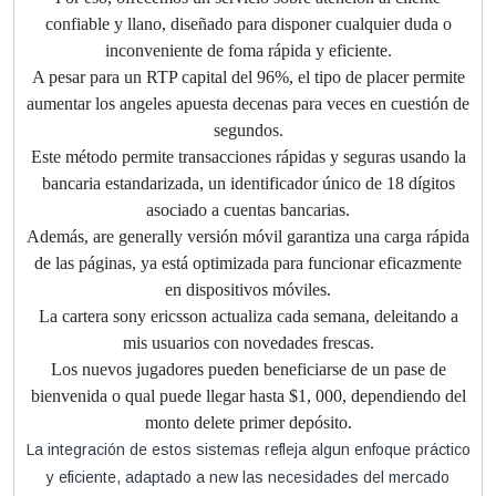
confiable y llano, diseñado para disponer cualquier duda o
inconveniente de foma rápida y eficiente.
A pesar para un RTP capital del 96%, el tipo de placer permite
aumentar los angeles apuesta decenas para veces en cuestión de
segundos.
Este método permite transacciones rápidas y seguras usando la
bancaria estandarizada, un identificador único de 18 dígitos
asociado a cuentas bancarias.
Además, are generally versión móvil garantiza una carga rápida
de las páginas, ya está optimizada para funcionar eficazmente
en dispositivos móviles.
La cartera sony ericsson actualiza cada semana, deleitando a
mis usuarios con novedades frescas.
Los nuevos jugadores pueden beneficiarse de un pase de
bienvenida o qual puede llegar hasta $1, 000, dependiendo del
monto delete primer depósito.
La integración de estos sistemas refleja algun enfoque práctico
y eficiente, adaptado a new las necesidades del mercado