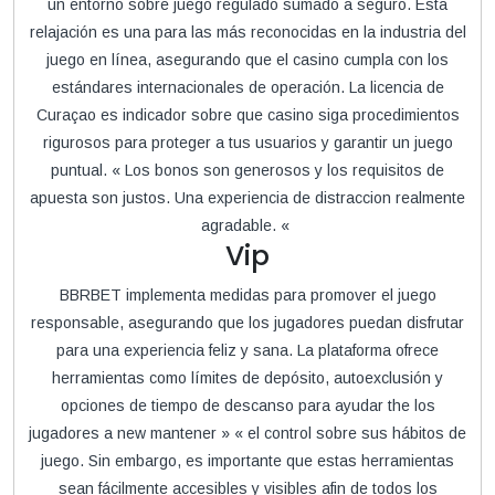
un entorno sobre juego regulado sumado a seguro. Esta
relajación es una para las más reconocidas en la industria del
juego en línea, asegurando que el casino cumpla con los
estándares internacionales de operación. La licencia de
Curaçao es indicador sobre que casino siga procedimientos
rigurosos para proteger a tus usuarios y garantir un juego
puntual. « Los bonos son generosos y los requisitos de
apuesta son justos. Una experiencia de distraccion realmente
agradable. «
Vip
BBRBET implementa medidas para promover el juego
responsable, asegurando que los jugadores puedan disfrutar
para una experiencia feliz y sana. La plataforma ofrece
herramientas como límites de depósito, autoexclusión y
opciones de tiempo de descanso para ayudar the los
jugadores a new mantener » « el control sobre sus hábitos de
juego. Sin embargo, es importante que estas herramientas
sean fácilmente accesibles y visibles afin de todos los