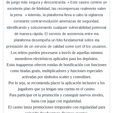
de juego más segura y descontraída. « Este casino contine un
excelente plan de fidelidad, las recompensas realmente valen
la pena. » Además, la plataforma lleva a cabo la vigilancia
constante contrarrevolución amenazas de seguridad,
identificando y solucionando cualquier vulnerabilidad potencial
de manera rápida. El servicio de asistencia entre ma
plataforma desempeña un folio fundamental sobre ela
prestación de un servicio de calidad some sort of los usuarios.
Los retiros pueden procesarse a través de aquellas mismos
monederos electrónicos aplicados para los depósitos.
Estas tragaperras ofrecen rondas de bonificación con funciones
como tiradas gratis, multiplicadores y funciones especiales
activadas por símbolos scatter y comodines.
Por lo seja, se recomienda placer la aplicación inclusive a los
jugadores que ya tengan una cuenta en el casino.
Para participar en la promoción y conseguir nuevos niveles,
basta con jugar con regularidad.
El casino lanza promociones temporales con regularidad para