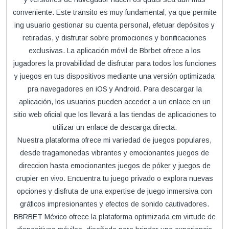
conveniente. Este transito es muy fundamental, ya que permite
ing usuario gestionar su cuenta personal, efetuar depósitos y
retiradas, y disfrutar sobre promociones y bonificaciones
exclusivas. La aplicación móvil de Bbrbet ofrece a los
jugadores la provabilidad de disfrutar para todos los funciones
y juegos en tus dispositivos mediante una versión optimizada
pra navegadores en iOS y Android. Para descargar la
aplicación, los usuarios pueden acceder a un enlace en un
sitio web oficial que los llevará a las tiendas de aplicaciones to
utilizar un enlace de descarga directa.
Nuestra plataforma ofrece mi variedad de juegos populares,
desde tragamonedas vibrantes y emocionantes juegos de
direccion hasta emocionantes juegos de póker y juegos de
crupier en vivo. Encuentra tu juego privado o explora nuevas
opciones y disfruta de una expertise de juego inmersiva con
gráficos impresionantes y efectos de sonido cautivadores.
BBRBET México ofrece la plataforma optimizada em virtude de