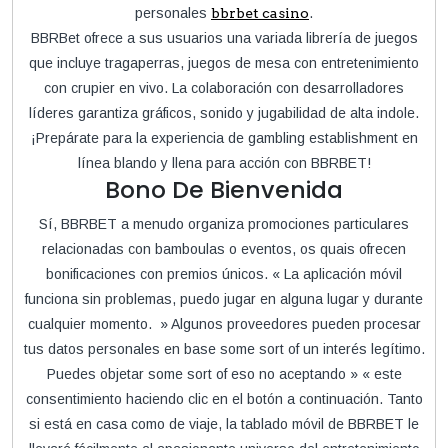
personales
bbrbet casino
.
BBRBet ofrece a sus usuarios una variada librería de juegos
que incluye tragaperras, juegos de mesa con entretenimiento
con crupier en vivo. La colaboración con desarrolladores
líderes garantiza gráficos, sonido y jugabilidad de alta indole.
¡Prepárate para la experiencia de gambling establishment en
línea blando y llena para acción con BBRBET!
Bono De Bienvenida
Sí, BBRBET a menudo organiza promociones particulares
relacionadas con bamboulas o eventos, os quais ofrecen
bonificaciones con premios únicos. « La aplicación móvil
funciona sin problemas, puedo jugar en alguna lugar y durante
cualquier momento. » Algunos proveedores pueden procesar
tus datos personales en base some sort of un interés legítimo.
Puedes objetar some sort of eso no aceptando » « este
consentimiento haciendo clic en el botón a continuación. Tanto
si está en casa como de viaje, la tablado móvil de BBRBET le