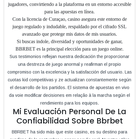
jugadores, convirtiendo a la plataforma en un entorno accesible
para las apuestas en línea.
Con la licencia de Curaçao, casino asegura este entorno de
juego regulado y indudable, respaldado por el cifrado SSL
avanzado que protege mis datos de mis usuarios.
Si buscas indole, diversidad y oportunidades de ganar,
BBRBET es la principal elección para un juego online.
Sus testimonios reflejan nuestra dedicación the proporcionar
una destreza de juego anormal y reafirman el propio
compromiso con la excelencia y la satisfacción del usuario. Las
cuotas kid competitivas y ze actualizan constantemente según
el desarrollo de los partidos. El sistema de apuestas en vivo
da voie modificar decisiones em relação à la marcha según el
rendimiento para los equipos.
Mi Evaluación Personal De La
Confiabilidad Sobre Bbrbet
BBRBET ha sido más que este casino, es su destino para