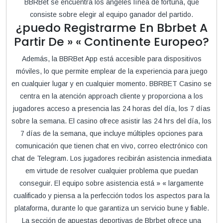
BBRBet se encuentra los angeles línea de fortuna, que
consiste sobre elegir al equipo ganador del partido.
¿puedo Registrarme En Bbrbet A
Partir De » « Continente Europeo?
Además, la BBRBet App está accesible para dispositivos
móviles, lo que permite emplear de la experiencia para juego
en cualquier lugar y en cualquier momento. BBRBET Casino se
centra en la atención approach cliente y proporciona a los
jugadores acceso a presencia las 24 horas del día, los 7 días
sobre la semana. El casino ofrece asistir las 24 hrs del día, los
7 días de la semana, que incluye múltiples opciones para
comunicación que tienen chat en vivo, correo electrónico con
chat de Telegram. Los jugadores recibirán asistencia inmediata
em virtude de resolver cualquier problema que puedan
conseguir. El equipo sobre asistencia está » « largamente
cualificado y piensa a la perfección todos los aspectos para la
plataforma, durante lo que garantiza un servicio bune y fiable.
La sección de apuestas deportivas de Bbrbet ofrece una