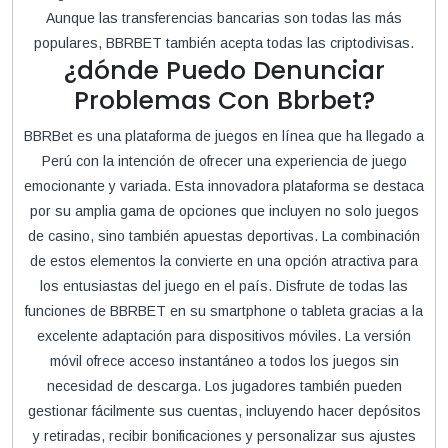
Aunque las transferencias bancarias son todas las más
populares, BBRBET también acepta todas las criptodivisas.
¿dónde Puedo Denunciar
Problemas Con Bbrbet?
BBRBet es una plataforma de juegos en línea que ha llegado a
Perú con la intención de ofrecer una experiencia de juego
emocionante y variada. Esta innovadora plataforma se destaca
por su amplia gama de opciones que incluyen no solo juegos
de casino, sino también apuestas deportivas. La combinación
de estos elementos la convierte en una opción atractiva para
los entusiastas del juego en el país. Disfrute de todas las
funciones de BBRBET en su smartphone o tableta gracias a la
excelente adaptación para dispositivos móviles. La versión
móvil ofrece acceso instantáneo a todos los juegos sin
necesidad de descarga. Los jugadores también pueden
gestionar fácilmente sus cuentas, incluyendo hacer depósitos
y retiradas, recibir bonificaciones y personalizar sus ajustes