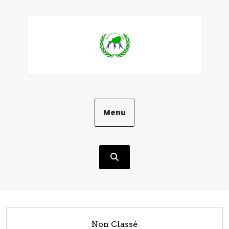
Aller
au
contenu
Menu
Non Classé