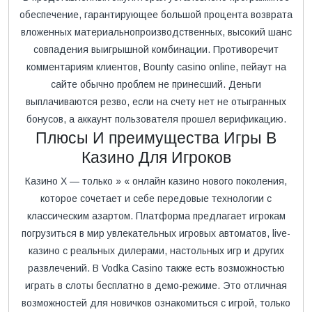
обеспечение, гарантирующее большой процента возврата
вложенных материальнопроизводственных, высокий шанс
совпадения выигрышной комбинации. Противоречит
комментариям клиентов, Bounty casino online, пейаут на
сайте обычно проблем не принесший. Деньги
выплачиваются резво, если на счету нет не отыгранных
бонусов, а аккаунт пользователя прошел верификацию.
Плюсы И преимущества Игры В
Казино Для Игроков
Казино Х — только » « онлайн казино нового поколения,
которое сочетает и себе передовые технологии с
классическим азартом. Платформа предлагает игрокам
погрузиться в мир увлекательных игровых автоматов, live-
казино с реальных дилерами, настольных игр и других
развлечений. В Vodka Casino также есть возможностью
играть в слоты бесплатно в демо-режиме. Это отличная
возможностей для новичков ознакомиться с игрой, только