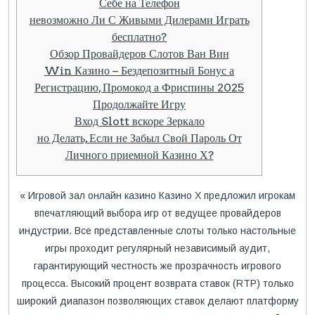
Себе на Телефон
невозможно Ли С Живыми Дилерами Играть
бесплатно?
Обзор Провайдеров Слотов Ван Вин
Win Казино – Бездепозитный Бонус а
Регистрацию, Промокод а Фриспины 2025
Продолжайте Игру
Вход Slott вскоре Зеркало
но Делать, Если не Забыл Свой Пароль От
Личного приемной Казино Х?
« Игровой зал онлайн казино Казино Х предложил игрокам
впечатляющий выбора игр от ведущее провайдеров
индустрии. Все представленные слоты только настольные
игры проходит регулярный независимый аудит,
гарантирующий честность же прозрачность игрового
процесса. Высокий процент возврата ставок (RTP) только
широкий диапазон позволяющих ставок делают платформу