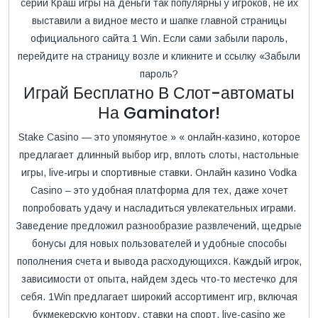
серии Краш игры на деньги так популярны у игроков, не их
выставили а видное место и шапке главной страницы
официального сайта 1 Win. Если сами забыли пароль,
перейдите на страницу возле и кликните и ссылку «Забыли
пароль?
Играй Бесплатно В Слот-автоматы
На Gaminator!
Stake Casino — это упомянутое » « онлайн-казино, которое
предлагает длинный выбор игр, вплоть слоты, настольные
игры, live-игры и спортивные ставки. Онлайн казино Vodka
Casino – это удобная платформа для тех, даже хочет
попробовать удачу и насладиться увлекательных играми.
Заведение предложил разнообразие развлечений, щедрые
бонусы для новых пользователей и удобные способы
пополнения счета и вывода расходующихся. Каждый игрок,
зависимости от опыта, найдем здесь что-то местечко для
себя. 1Win предлагает широкий ассортимент игр, включая
букмекерскую контору, ставки на спорт, live-casino же