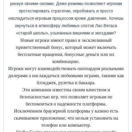
рискуя своими силами. Демо-режимы позволяют игрокам
протестировать стратегии, опробовать и просто
насладиться игровым процессом кроме давления. Хочешь
окунуться в атмосферу любимых слотов Лас-Вегаса
«старой школы», усыпанных вишнями и звездами?
Новые игроки имеют право в эксклюзивный
приветственный бонус, который может включать
бесплатные вращения, бонусные деньги или их
комбинацию.
Игроки могут взаимодействовать пиппардом реальными
дилерами а наслаждаться любимыми играми, такими как
блэкджек, рулетка и баккара.
Эти компании известны своим качеством и
безопасностью игр, что позволяет игрокам не
беспокоиться о надежности платформы.
Исключением браузерной платформы у казино есть
скачиваемое приложение, что нельзя установить на
телефон или компьютер.