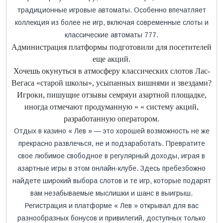
традиционные игровые автоматы. Особенно впечатляет
коллекция из более не игр, включая современные слоты и
классические автоматы 777.
Администрация платформы подготовили для посетителей
еще акций.
Хочешь окунуться в атмосферу классических слотов Лас-
Вегаса «старой школы», усыпанных вишнями и звездами?
Игроки, пишущие отзывы семряуи азартной площадке,
иногда отмечают продуманную » « систему акций,
разработанную оператором.
Отдых в казино « Лев » — это хорошей возможность не же
прекрасно развлечься, не и подзаработать. Превратите
свое любимое свободное в регулярный доходы, играя в
азартные игры в этом онлайн-клубе. Здесь пребезбожно
найдете широкий выбора слотов и те игр, которые подарят
вам незабываемые мыслишки и шанс в выигрыш.
Регистрация и платформе « Лев » открывал для вас
разнообразных бонусов и привилегий, доступных только