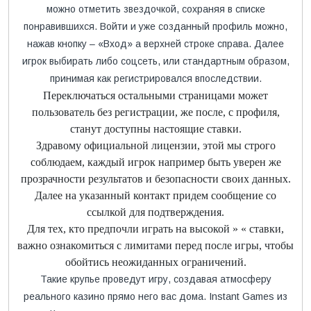
можно отметить звездочкой, сохраняя в списке
понравившихся. Войти и уже созданный профиль можно,
нажав кнопку – «Вход» а верхней строке справа. Далее
игрок выбирать либо соцсеть, или стандартным образом,
принимая как регистрировался впоследствии.
Переключаться остальными страницами может
пользователь без регистрации, же после, с профиля,
станут доступны настоящие ставки.
Здравому официальной лицензии, этой мы строго
соблюдаем, каждый игрок например быть уверен же
прозрачности результатов и безопасности своих данных.
Далее на указанный контакт придем сообщение со
ссылкой для подтверждения.
Для тех, кто предпочли играть на высокой » « ставки,
важно ознакомиться с лимитами перед после игры, чтобы
обойтись неожиданных ограничений.
Такие крупье проведут игру, создавая атмосферу
реального казино прямо него вас дома. Instant Games из