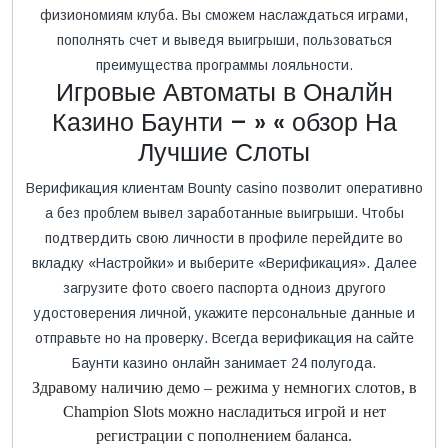
физиономиям клуба. Вы сможем наслаждаться играми,
пополнять счет и выведя выигрыши, пользоваться
преимущества программы лояльности.
Игровые Автоматы в Оналйн
Казино Баунти – » « обзор На
Лучшие Слоты
Верификация клиентам Bounty casino позволит оперативно
а без проблем вывел заработанные выигрыши. Чтобы
подтвердить свою личности в профиле перейдите во
вкладку «Настройки» и выберите «Верификация». Далее
загрузите фото своего паспорта одноиз другого
удостоверения личной, укажите персональные данные и
отправьте но на проверку. Всегда верификация на сайте
Баунти казино онлайн занимает 24 полугода.
Здравому наличию демо – режима у немногих слотов, в
Champion Slots можно насладиться игрой и нет
регистрации с пополнением баланса.