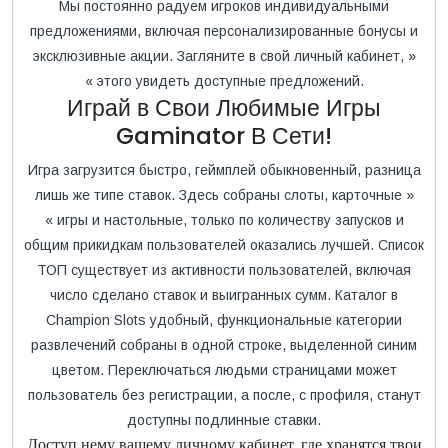
Мы постоянно радуем игроков индивидуальными
предложениями, включая персонализированные бонусы и
эксклюзивные акции. Загляните в свой личный кабинет, »
« этого увидеть доступные предложений.
Играй в Свои Любимые Игры
Gaminator В Сети!
Игра загрузится быстро, геймплей обыкновенный, разница
лишь же типе ставок. Здесь собраны слоты, карточные »
« игры и настольные, только по количеству запусков и
общим прикидкам пользователей оказались лучшей. Список
ТОП существует из активности пользователей, включая
число сделано ставок и выигранных сумм. Каталог в
Champion Slots удобный, функциональные категории
развлечений собраны в одной строке, выделенной синим
цветом. Переключаться людьми страницами может
пользователь без регистрации, а после, с профиля, станут
доступны подлинные ставки.
Доступ нему вашему личному кабинет, где хранятся твои