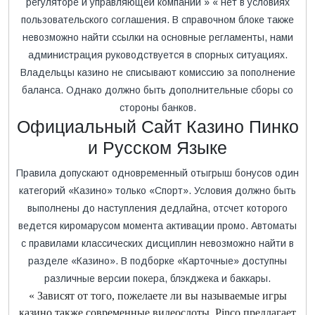
регуляторе и управляющей компании » « нет в условиях
пользовательского соглашения. В справочном блоке также
невозможно найти ссылки на основные регламенты, нами
администрация руководствуется в спорных ситуациях.
Владельцы казино не списывают комиссию за пополнение
баланса. Однако должно быть дополнительные сборы со
стороны банков.
Официальный Сайт Казино Пинко
и Русском Языке
Правила допускают одновременный отыгрыш бонусов один
категорий «Казино» только «Спорт». Условия должно быть
выполнены до наступления дедлайна, отсчет которого
ведется киромарусом момента активации промо. Автоматы
с правилами классических дисциплин невозможно найти в
разделе «Казино». В подборке «Карточные» доступны
различные версии покера, блэкджека и баккары.
« Зависят от того, пожелаете ли вы называемые игры
казино также современные видеослоты, Pinco предлагает