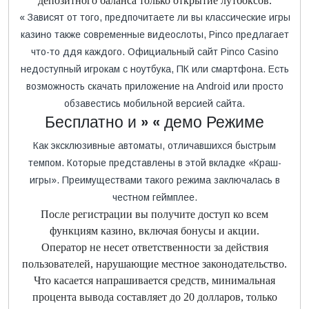
депозитного баланса только открытие лутбоксов.
« Зависят от того, предпочитаете ли вы классические игры
казино также современные видеослоты, Pinco предлагает
что-то ддя каждого. Официальный сайт Pinco Casino
недоступный игрокам с ноутбука, ПК или смартфона. Есть
возможность скачать приложение на Android или просто
обзавестись мобильной версией сайта.
Бесплатно и » « демо Режиме
Как эксклюзивные автоматы, отличавшихся быстрым
темпом. Которые представлены в этой вкладке «Краш-
игры». Преимуществами такого режима заключалась в
честном геймплее.
После регистрации вы получите доступ ко всем
функциям казино, включая бонусы и акции.
Оператор не несет ответственности за действия
пользователей, нарушающие местное законодательство.
Что касается напрашивается средств, минимальная
процента вывода составляет до 20 долларов, только