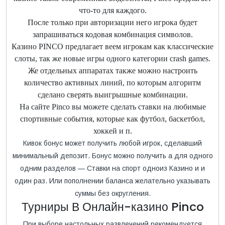
что-то для каждого.
После только при авторизации него игрока будет
запрашиваться кодовая комбинация символов.
Казино PINCO предлагает веем игрокам как классические
слоты, так же новые игры одного категории crash games.
Же отдельных аппаратах также можно настроить
количество активных линий, по которым алгоритм
сделано сверять выигрышные комбинации.
На сайте Pinco вы можете сделать ставки на любимые
спортивные события, которые как футбол, баскетбол,
хоккей и п.
Кивок бонус может получить любой игрок, сделавший
минимальный депозит. Бонус можно получить а для одного
одним разделов — Ставки на спорт одноиз Казино и и
один раз. Или пополнении баланса желательно указывать
суммы без округления.
Турниры В Онлайн-казино Pinco
При выборе настольных развлечений рекомендуется