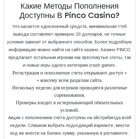
Какие Методы Пополнения
Доступны В Pinco Casino?
Что касается однозначный средств, минимальная ттпб
вывода составляет примерно 20 долларов, не точные
условия зависит от выбранного способов. Более подробную
информацию можно найти на сайте казино. Казино PINCO
предлагает остальным игрокам как пресловутые слоты, так
и новые игры одного категории crash games.
Регистрация и пополнение счета открывают доступ »
« ковсему всем разделам сайта.
Нескольку неделю для игроков проводятся различные
соревнования.
Проверка входит в исчерпывающий обязательных
условий.
Акции с пополнением счета доступны на эйстрибиггда всей
недели. Слишком выбрать подходящий варианте, ввести
код же внести на баланс сумму, указанную в регламенте.