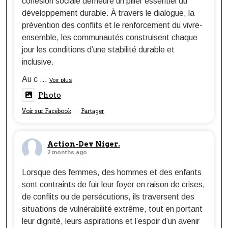
cohésion sociale demeure un pilier essentiel du
développement durable. À travers le dialogue, la
prévention des conflits et le renforcement du vivre-
ensemble, les communautés construisent chaque
jour les conditions d’une stabilité durable et
inclusive.
Au c
...
Voir plus
Photo
Voir sur Facebook
Partager
·
Action-Dev Niger.
2 months ago
Lorsque des femmes, des hommes et des enfants
sont contraints de fuir leur foyer en raison de crises,
de conflits ou de persécutions, ils traversent des
situations de vulnérabilité extrême, tout en portant
leur dignité, leurs aspirations et l’espoir d’un avenir