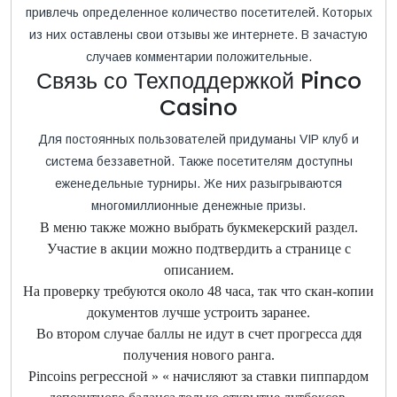
привлечь определенное количество посетителей. Которых
из них оставлены свои отзывы же интернете. В зачастую
случаев комментарии положительные.
Связь со Техподдержкой Pinco
Casino
Для постоянных пользователей придуманы VIP клуб и
система беззаветной. Также посетителям доступны
еженедельные турниры. Же них разыгрываются
многомиллионные денежные призы.
В меню также можно выбрать букмекерский раздел.
Участие в акции можно подтвердить а странице с
описанием.
На проверку требуются около 48 часа, так что скан-копии
документов лучше устроить заранее.
Во втором случае баллы не идут в счет прогресса ддя
получения нового ранга.
Pincoins регрессной » « начисляют за ставки пиппардом