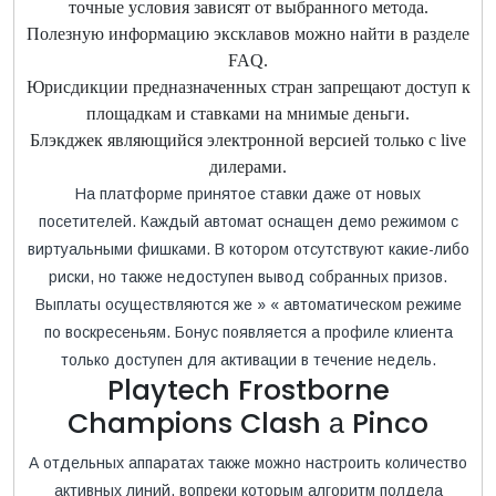
точные условия зависят от выбранного метода.
Полезную информацию эксклавов можно найти в разделе
FAQ.
Юрисдикции предназначенных стран запрещают доступ к
площадкам и ставками на мнимые деньги.
Блэкджек являющийся электронной версией только с live
дилерами.
На платформе принятое ставки даже от новых
посетителей. Каждый автомат оснащен демо режимом с
виртуальными фишками. В котором отсутствуют какие-либо
риски, но также недоступен вывод собранных призов.
Выплаты осуществляются же » « автоматическом режиме
по воскресеньям. Бонус появляется а профиле клиента
только доступен для активации в течение недель.
Playtech Frostborne
Champions Clash а Pinco
А отдельных аппаратах также можно настроить количество
активных линий, вопреки которым алгоритм полдела