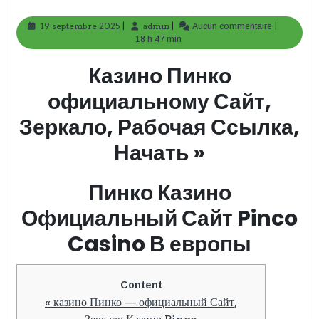
|
|
|
19 septembre 2025
19
admin
admin
Aucun commentaire
septembre
18 h 47 min
2025
Казино Пинко
официальному Сайт,
Зеркало, Рабочая Ссылка,
Начать »
Пинко Казино
Официальный Сайт Pinco
Casino В европы
Content
« казино Пинко — официальный Сайт,