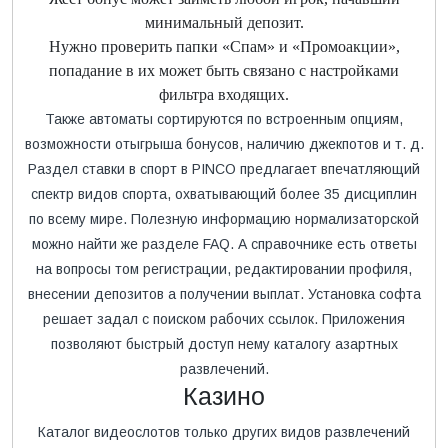
минимальный депозит.
Нужно проверить папки «Спам» и «Промоакции»,
попадание в их может быть связано с настройками
фильтра входящих.
Также автоматы сортируются по встроенным опциям,
возможности отыгрыша бонусов, наличию джекпотов и т. д.
Раздел ставки в спорт в PINCO предлагает впечатляющий
спектр видов спорта, охватывающий более 35 дисциплин
по всему мире. Полезную информацию нормализаторской
можно найти же разделе FAQ. А справочнике есть ответы
на вопросы том регистрации, редактировании профиля,
внесении депозитов а получении выплат. Установка софта
решает задал с поиском рабочих ссылок. Приложения
позволяют быстрый доступ нему каталогу азартных
развлечений.
Казино
Каталог видеослотов только других видов развлечений