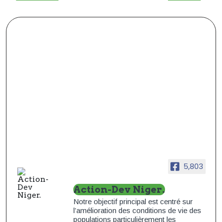
précédente
suivant
l’article
5,803
Action-Dev Niger.
Notre objectif principal est centré sur
l’amélioration des conditions de vie des
populations particulièrement les