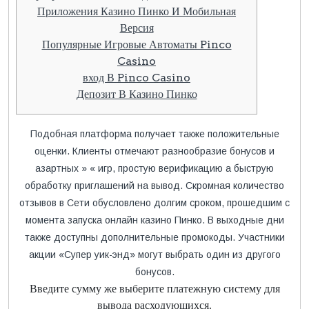
Приложения Казино Пинко И Мобильная
Версия
Популярные Игровые Автоматы Pinco
Casino
вход В Pinco Casino
Депозит В Казино Пинко
Подобная платформа получает также положительные
оценки. Клиенты отмечают разнообразие бонусов и
азартных » « игр, простую верификацию а быструю
обработку приглашений на вывод. Скромная количество
отзывов в Сети обусловлено долгим сроком, прошедшим с
момента запуска онлайн казино Пинко. В выходные дни
также доступны дополнительные промокоды. Участники
акции «Супер уик-энд» могут выбрать один из другого
бонусов.
Введите сумму же выберите платежную систему для
вывода расходующихся.