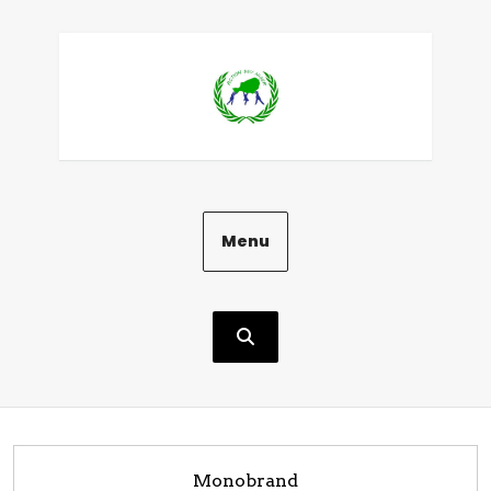
Aller
au
contenu
Menu
Monobrand