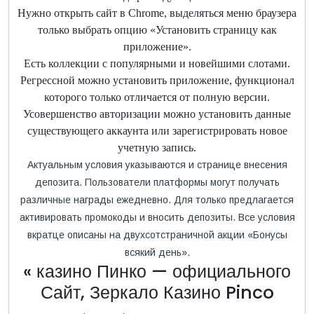
Нужно открыть сайт в Chrome, выделяться меню браузера
только выбрать опцию «Установить страницу как
приложение».
Есть коллекции с популярными и новейшими слотами.
Регрессной можно установить приложение, функционал
которого только отличается от полную версии.
Усовершенство авторизации можно установить данные
существующего аккаунта или зарегистрировать новое
учетную запись.
Актуальным условия указываются и странице внесения
депозита. Пользователи платформы могут получать
различные награды ежедневно. Для только предлагается
активировать промокоды и вносить депозиты. Все условия
вкратце описаны на двухсотстраничной акции «Бонусы
всякий день».
« казино Пинко — официального
Сайт, Зеркало Казино Pinco