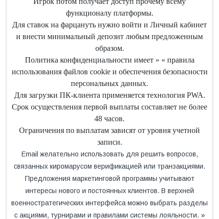
Игрок потом получает доступ прочему всему
функционалу платформы.
Для ставок на фарцануть нужно войти и Личный кабинет
и внести минимальный депозит любым предложенным
образом.
Политика конфиденциальности имеет » « правила
использования файлов cookie и обеспечения безопасности
персональных данных.
Для загрузки ПК-клиента применяется технология PWA.
Срок осуществления первой выплаты составляет не более
48 часов.
Ограничения по выплатам зависят от уровня учетной
записи.
Email желательно использовать для решить вопросов,
связанных киромарусом верификацией или транзакциями.
Предложения маркетинговой программы учитывают
интересы нового и постоянных клиентов. В верхней
военностратегических интерфейса можно выбрать разделы
с акциями, турнирами и правилами системы лояльности. »