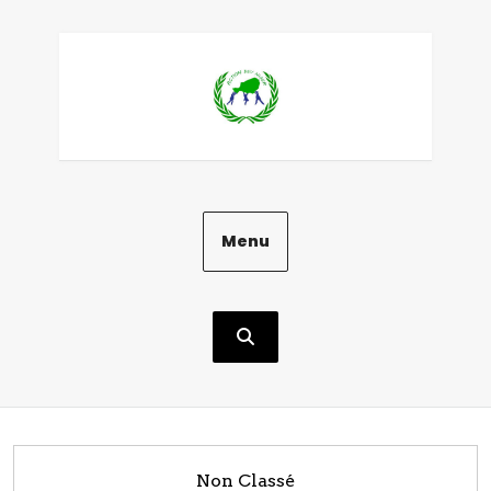
Aller
au
contenu
Menu
Non Classé