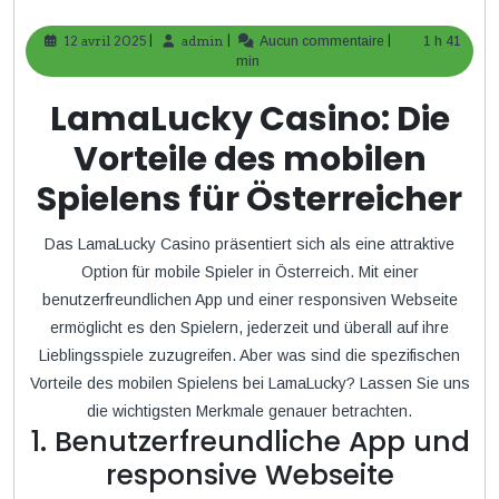
|
|
|
12 avril 2025
12
admin
admin
Aucun commentaire
1 h 41
avril
min
2025
LamaLucky Casino: Die
Vorteile des mobilen
Spielens für Österreicher
Das LamaLucky Casino präsentiert sich als eine attraktive
Option für mobile Spieler in Österreich. Mit einer
benutzerfreundlichen App und einer responsiven Webseite
ermöglicht es den Spielern, jederzeit und überall auf ihre
Lieblingsspiele zuzugreifen. Aber was sind die spezifischen
Vorteile des mobilen Spielens bei LamaLucky? Lassen Sie uns
die wichtigsten Merkmale genauer betrachten.
1. Benutzerfreundliche App und
responsive Webseite