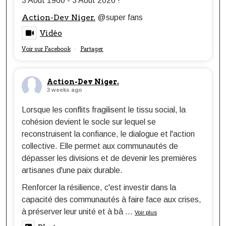
3 Août 1960 - 3 Août 2026 !
Action-Dev Niger.
@super fans
Vidéo
Voir sur Facebook
Partager
·
Action-Dev Niger.
3 weeks ago
Lorsque les conflits fragilisent le tissu social, la
cohésion devient le socle sur lequel se
reconstruisent la confiance, le dialogue et l'action
collective. Elle permet aux communautés de
dépasser les divisions et de devenir les premières
artisanes d'une paix durable.
Renforcer la résilience, c'est investir dans la
capacité des communautés à faire face aux crises,
à préserver leur unité et à bâ
...
Voir plus