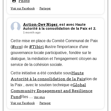
Photo
Voir sur Facebook
Partager
·
Action-Dev Niger.
est avec Haute
Autorité à la consolidation de la Paix et 2.
1 month ago
Cette mise en place du Comité Communal de Paix
#ccp
#Tibiri
(
) de
illustre l'importance d'une
gouvernance locale participative, fondée sur le
dialogue, la médiation et l'engagement citoyen au
service de la cohésion sociale.
Haute
Cette initiative a été conduite sous
Autorité à la consolidation de la Paix
tion de
Global
la Paix , avec le soutien technique e
Community Engagement and Resilience
Fund
Res
...
Voir plus
Voir sur Facebook
Partager
·