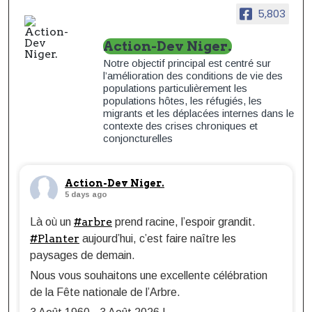
5,803
Action-Dev Niger.
Notre objectif principal est centré sur
l’amélioration des conditions de vie des
populations particulièrement les
populations hôtes, les réfugiés, les
migrants et les déplacées internes dans le
contexte des crises chroniques et
conjoncturelles
Action-Dev Niger.
5 days ago
#arbre
Là où un
prend racine, l’espoir grandit.
#Planter
aujourd’hui, c’est faire naître les
paysages de demain.
Nous vous souhaitons une excellente célébration
de la Fête nationale de l’Arbre.