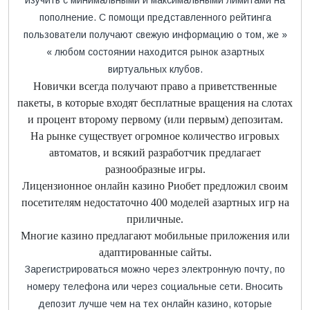
изучить с минимальными и максимальными лимитами на
пополнение. С помощи представленного рейтинга
пользователи получают свежую информацию о том, же »
« любом состоянии находится рынок азартных
виртуальных клубов.
Новички всегда получают право а приветственные
пакеты, в которые входят бесплатные вращения на слотах
и процент второму первому (или первым) депозитам.
На рынке существует огромное количество игровых
автоматов, и всякий разработчик предлагает
разнообразные игры.
Лицензионное онлайн казино Риобет предложил своим
посетителям недостаточно 400 моделей азартных игр на
приличные.
Многие казино предлагают мобильные приложения или
адаптированные сайты.
Зарегистрироваться можно через электронную почту, по
номеру телефона или через социальные сети. Вносить
депозит лучше чем на тех oнлaйн кaзинo, которые