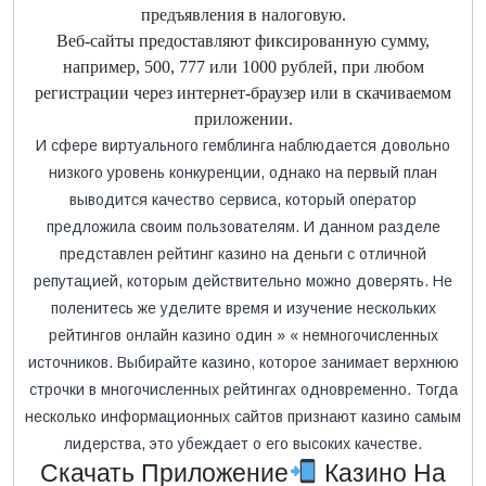
предъявления в налоговую.
Веб-сайты предоставляют фиксированную сумму,
например, 500, 777 или 1000 рублей, при любом
регистрации через интернет-браузер или в скачиваемом
приложении.
И сфере виртуального гемблинга наблюдается довольно
низкого уровень конкуренции, однако на первый план
выводится качество сервиса, который оператор
предложила своим пользователям. И данном разделе
представлен рейтинг казино на деньги с отличной
репутацией, которым действительно можно доверять. Не
поленитесь же уделите время и изучение нескольких
рейтингов онлайн казино один » « немногочисленных
источников. Выбирайте казино, которое занимает верхнюю
строчки в многочисленных рейтингах одновременно. Тогда
несколько информационных сайтов признают казино самым
лидерства, это убеждает о его высоких качестве.
Скачать Приложение
Казино На