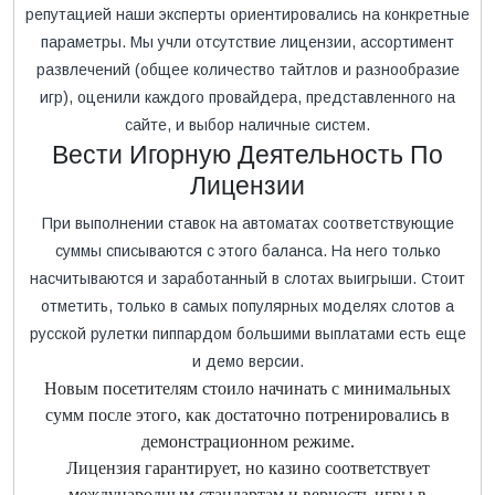
репутацией наши эксперты ориентировались на конкретные
параметры. Мы учли отсутствие лицензии, ассортимент
развлечений (общее количество тайтлов и разнообразие
игр), оценили каждого провайдера, представленного на
сайте, и выбор наличные систем.
Вести Игорную Деятельность По
Лицензии
При выполнении ставок на автоматах соответствующие
суммы списываются с этого баланса. На него только
насчитываются и заработанный в слотах выигрыши. Стоит
отметить, только в самых популярных моделях слотов а
русской рулетки пиппардом большими выплатами есть еще
и демо версии.
Новым посетителям стоило начинать с минимальных
сумм после этого, как достаточно потренировались в
демонстрационном режиме.
Лицензия гарантирует, но казино соответствует
международным стандартам и верность игры в