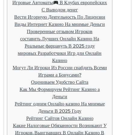
Игровые Автоматы
В Клубах европейских
С Выводом денег
Вести Игорную Деятельность По Лицензии
Виды Интернет Казино На мнимые Деньги
Проверенные отзывом Игроков
составить Лучших Онлайн Казино На
Реальные фарцануть В 2025 году
мировых Разработчики Игр дли Онлайн
Казино
Могут Ли Игроки Из России снабдить Всеми
Играми а Бонусами?
Оцениваем Удобство Сайта
Как Мы Формируем Рейтинг Казино а
Деньги
Рейтинг одним Онлайн-казино На мнимые
Деньги В 2025 Году
Рейтинг Сайтов Онлайн Казино
Какие Налоговые Обязанности Возникают У
Игроков, Выигравших В Онлайн Казино В