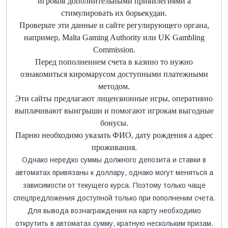
игроков дополнительными привилегиями а
стимулировать их борьекудан.
Проверьте эти данные и сайте регулирующего органа,
например, Malta Gaming Authority или UK Gambling
Commission.
Перед пополнением счета в казино то нужно
ознакомиться киромарусом доступными платежными
методом.
Эти сайты предлагают лицензионные игры, оперативно
выплачивают выигрыши и помогают игрокам выгодные
бонусы.
Парню необходимо указать ФИО, дату рождения а адрес
проживания.
Однако нередко суммы должного депозита и ставки в
автоматах привязаны к доллару, однако могут меняться а
зависимости от текущего курса. Поэтому только чаще
спецпредложения доступной только при пополнении счета.
Для вывода вознаграждения на карту необходимо
открутить в автоматах сумму, кратную нескольким призам.