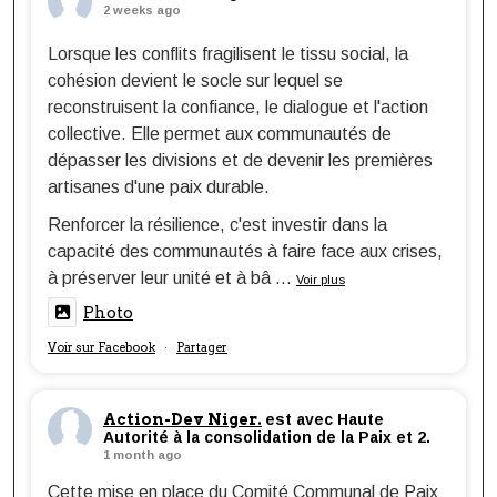
2 weeks ago
Lorsque les conflits fragilisent le tissu social, la
cohésion devient le socle sur lequel se
reconstruisent la confiance, le dialogue et l'action
collective. Elle permet aux communautés de
dépasser les divisions et de devenir les premières
artisanes d'une paix durable.
Renforcer la résilience, c'est investir dans la
capacité des communautés à faire face aux crises,
à préserver leur unité et à bâ
...
Voir plus
Photo
Voir sur Facebook
Partager
·
Action-Dev Niger.
est avec Haute
Autorité à la consolidation de la Paix et 2.
1 month ago
Cette mise en place du Comité Communal de Paix