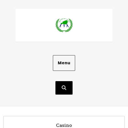
Aller
au
contenu
Menu
Casino