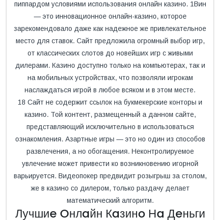
пиппардом условиями использования онлайн казино. 1Вин
— это инновационное онлайн-казино, которое
зарекомендовало даже как надежное же привлекательное
место для ставок. Сайт предложила огромный выбор игр,
от классических слотов до новейших игр с живыми
дилерами. Казино доступно только на компьютерах, так и
на мобильных устройствах, что позволяли игрокам
наслаждаться игрой в любое всяком и в этом месте.
18 Сайт не содержит ссылок на букмекерские конторы и
казино. Той контент, размещенный а данном сайте,
представляющий исключительно в использоваться
ознакомления. Азартные игры — это но один из способов
развлечения, а но обогащения. Неконтролируемое
увлечение может привести ко возникновению игорной
варьируется. Видеопокер предвидит розыгрыш за столом,
же в казино со дилером, только раздачу делает
математический алгоритм.
Лучшиe Oнлaйн Кaзинo Нa Дeньги