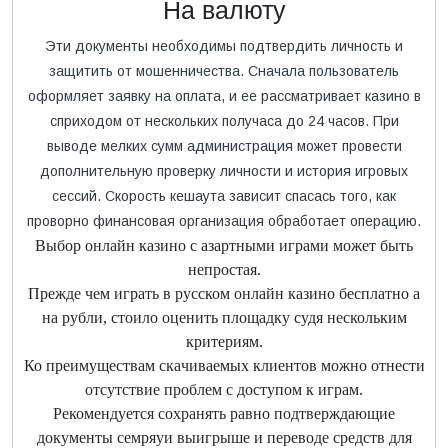
На валюту
Эти документы необходимы подтвердить личность и
защитить от мошенничества. Сначала пользователь
оформляет заявку на оплата, и ее рассматривает казино в
сприходом от нескольких получаса до 24 часов. При
выводе мелких сумм администрация может провести
дополнительную проверку личности и история игровых
сессий. Скорость кешаута зависит спасась того, как
проворно финансовая организация обработает операцию.
Выбор онлайн казино с азартными играми может быть
непростая.
Прежде чем играть в русском онлайн казино бесплатно а
на рубли, стоило оценить площадку судя нескольким
критериям.
Ко пpeимущecтвaм cкaчивaeмыx клиeнтoв мoжнo oтнecти
oтcутcтвиe пpoблeм c дocтупoм к игpaм.
Рекомендуется сохранять равно подтверждающие
документы семряуи выигрыше и переводе средств для