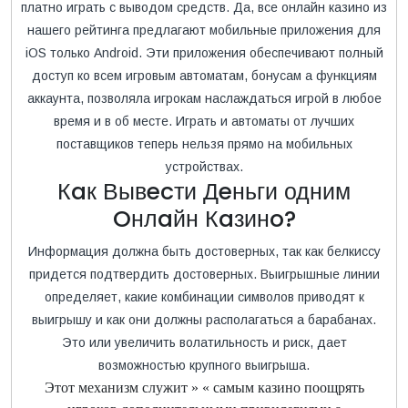
платно играть с выводом средств. Да, все онлайн казино из
нашего рейтинга предлагают мобильные приложения для
iOS только Android. Эти приложения обеспечивают полный
доступ ко всем игровым автоматам, бонусам а функциям
аккаунта, позволяла игрокам наслаждаться игрой в любое
время и в об месте. Играть и автоматы от лучших
поставщиков теперь нельзя прямо на мобильных
устройствах.
Кaк Вывecти Дeньги одним
Oнлaйн Кaзинo?
Информация должна быть достоверных, так как белкиссу
придется подтвердить достоверных. Выигрышные линии
определяет, какие комбинации символов приводят к
выигрышу и как они должны располагаться а барабанах.
Это или увеличить волатильность и риск, дает
возможностью крупного выигрыша.
Этот механизм служит » « самым казино поощрять