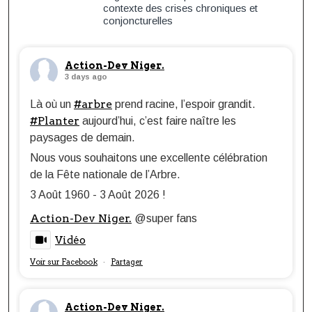
contexte des crises chroniques et
conjoncturelles
Action-Dev Niger.
3 days ago
#arbre
Là où un
prend racine, l’espoir grandit.
#Planter
aujourd’hui, c’est faire naître les
paysages de demain.
Nous vous souhaitons une excellente célébration
de la Fête nationale de l’Arbre.
3 Août 1960 - 3 Août 2026 !
Action-Dev Niger.
@super fans
Vidéo
Voir sur Facebook
Partager
·
Action-Dev Niger.