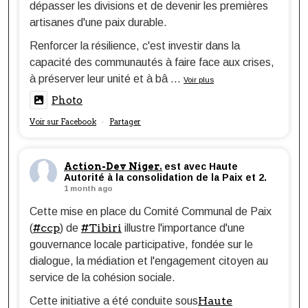
dépasser les divisions et de devenir les premières
artisanes d'une paix durable.
Renforcer la résilience, c'est investir dans la
capacité des communautés à faire face aux crises,
à préserver leur unité et à bâ
...
Voir plus
Photo
Voir sur Facebook
Partager
·
Action-Dev Niger.
est avec Haute
Autorité à la consolidation de la Paix et 2.
1 month ago
Cette mise en place du Comité Communal de Paix
#ccp
#Tibiri
(
) de
illustre l'importance d'une
gouvernance locale participative, fondée sur le
dialogue, la médiation et l'engagement citoyen au
service de la cohésion sociale.
Haute
Cette initiative a été conduite sous