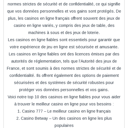
normes strictes de sécurité et de confidentialité, ce qui signifie
que vos données personnelles et vos gains sont protégés. De
plus, les casinos en ligne français offrent souvent des jeux de
casino en ligne variés, y compris des jeux de table, des
machines à sous et des jeux de loterie.
Les casinos en ligne fiables sont essentiels pour garantir que
votre expérience de jeu en ligne est sécurisée et amusante.
Les casinos en ligne fiables ont des licences émises par des
autorités de réglementation, tels que l’Autorité des jeux de
France, et sont soumis à des normes strictes de sécurité et de
confidentialité. Ils offrent également des options de paiement
sécurisées et des systèmes de sécurité robustes pour
protéger vos données personnelles et vos gains.
Voici notre top 10 des casinos en ligne fiables pour vous aider
à trouver le meilleur casino en ligne pour vos besoins :
1. Casino 777 – Le meilleur casino en ligne français
2. Casino Betway – Un des casinos en ligne les plus
populaires