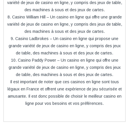
variété de jeux de casino en ligne, y compris des jeux de table,
des machines à sous et des jeux de cartes.
8. Casino William Hill – Un casino en ligne qui offre une grande
variété de jeux de casino en ligne, y compris des jeux de table,
des machines à sous et des jeux de cartes.
9. Casino Ladbrokes – Un casino en ligne qui propose une
grande variété de jeux de casino en ligne, y compris des jeux
de table, des machines à sous et des jeux de cartes.
10. Casino Paddy Power – Un casino en ligne qui offre une
grande variété de jeux de casino en ligne, y compris des jeux
de table, des machines à sous et des jeux de cartes.
Il est important de noter que ces casinos en ligne sont tous
légaux en France et offrent une expérience de jeu sécurisée et
amusante. Il est donc possible de choisir le meilleur casino en
ligne pour vos besoins et vos préférences.