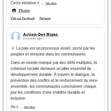
Cette initiative s’
...
Voir plus
Photo
Voir sur Facebook
Partager
·
Action-Dev Niger.
2 months ago
La paix est un processus vivant, porté par les
peuples et enraciné dans les communautés.
Dans un monde marqué par des défis multiples, la
cohésion sociale demeure un pilier essentiel du
développement durable. À travers le dialogue, la
prévention des conflits et le renforcement du vivre-
ensemble, les communautés construisent chaque
jour les conditions d’une stabilité durable et
inclusive.
Au c
...
Voir plus