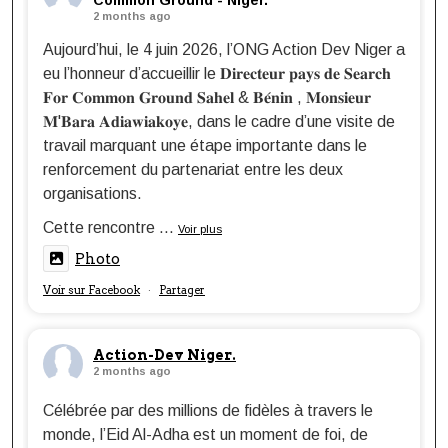
Common Ground - Niger.
2 months ago
Aujourd’hui, le 4 juin 2026, l’ONG Action Dev Niger a
eu l’honneur d’accueillir le 𝐃𝐢𝐫𝐞𝐜𝐭𝐞𝐮𝐫 𝐩𝐚𝐲𝐬 𝐝𝐞 𝐒𝐞𝐚𝐫𝐜𝐡
𝐅𝐨𝐫 𝐂𝐨𝐦𝐦𝐨𝐧 𝐆𝐫𝐨𝐮𝐧𝐝 𝐒𝐚𝐡𝐞𝐥 & 𝐁𝐞́𝐧𝐢𝐧 , 𝐌𝐨𝐧𝐬𝐢𝐞𝐮𝐫
𝐌'𝐁𝐚𝐫𝐚 𝐀𝐝𝐢𝐚𝐰𝐢𝐚𝐤𝐨𝐲𝐞, dans le cadre d’une visite de
travail marquant une étape importante dans le
renforcement du partenariat entre les deux
organisations.
Cette rencontre
...
Voir plus
Photo
Voir sur Facebook
Partager
·
Action-Dev Niger.
2 months ago
Célébrée par des millions de fidèles à travers le
monde, l’Eid Al-Adha est un moment de foi, de