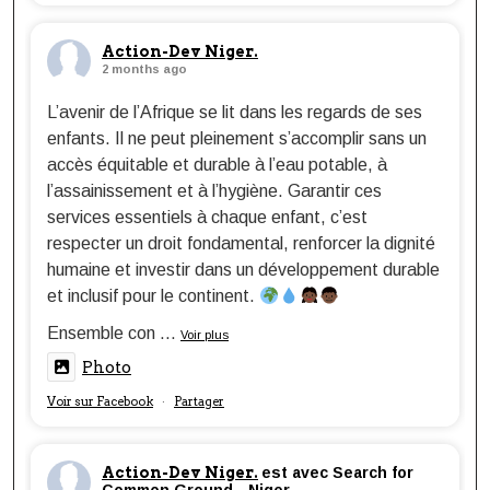
Action-Dev Niger.
2 months ago
L’avenir de l’Afrique se lit dans les regards de ses
enfants. Il ne peut pleinement s’accomplir sans un
accès équitable et durable à l’eau potable, à
l’assainissement et à l’hygiène. Garantir ces
services essentiels à chaque enfant, c’est
respecter un droit fondamental, renforcer la dignité
humaine et investir dans un développement durable
et inclusif pour le continent.
Ensemble con
...
Voir plus
Photo
Voir sur Facebook
Partager
·
Action-Dev Niger.
est avec Search for