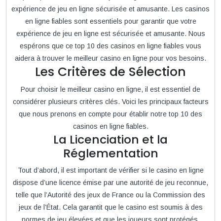
expérience de jeu en ligne sécurisée et amusante. Les casinos
en ligne fiables sont essentiels pour garantir que votre
expérience de jeu en ligne est sécurisée et amusante. Nous
espérons que ce top 10 des casinos en ligne fiables vous
aidera à trouver le meilleur casino en ligne pour vos besoins.
Les Critères de Sélection
Pour choisir le meilleur casino en ligne, il est essentiel de
considérer plusieurs critères clés. Voici les principaux facteurs
que nous prenons en compte pour établir notre top 10 des
casinos en ligne fiables.
La Licenciation et la
Réglementation
Tout d’abord, il est important de vérifier si le casino en ligne
dispose d’une licence émise par une autorité de jeu reconnue,
telle que l’Autorité des jeux de France ou la Commission des
jeux de l’État. Cela garantit que le casino est soumis à des
normes de jeu élevées et que les joueurs sont protégés.