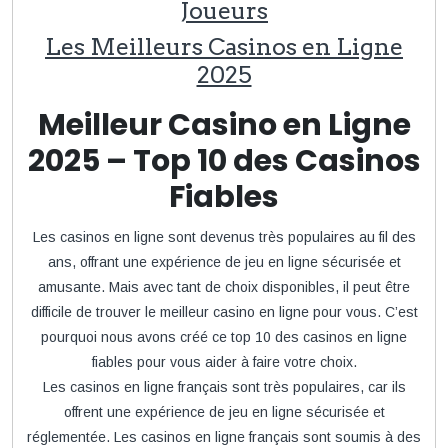
Joueurs
Les Meilleurs Casinos en Ligne
2025
Meilleur Casino en Ligne
2025 – Top 10 des Casinos
Fiables
Les casinos en ligne sont devenus très populaires au fil des
ans, offrant une expérience de jeu en ligne sécurisée et
amusante. Mais avec tant de choix disponibles, il peut être
difficile de trouver le meilleur casino en ligne pour vous. C’est
pourquoi nous avons créé ce top 10 des casinos en ligne
fiables pour vous aider à faire votre choix.
Les casinos en ligne français sont très populaires, car ils
offrent une expérience de jeu en ligne sécurisée et
réglementée. Les casinos en ligne français sont soumis à des