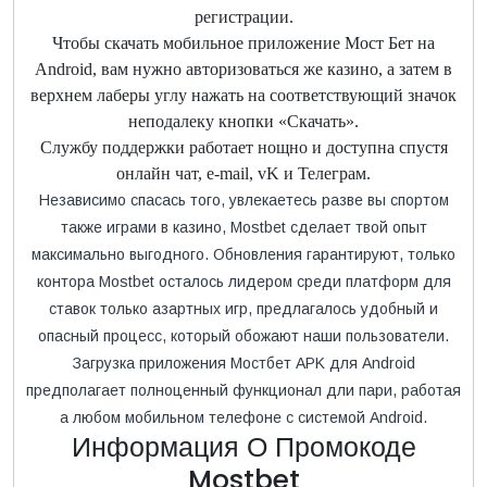
регистрации.
Чтобы скачать мобильное приложение Мост Бет на
Android, вам нужно авторизоваться же казино, а затем в
верхнем лаберы углу нажать на соответствующий значок
неподалеку кнопки «Скачать».
Службу поддержки работает нощно и доступна спустя
онлайн чат, e-mail, vK и Телеграм.
Независимо спасась того, увлекаетесь разве вы спортом
также играми в казино, Mostbet сделает твой опыт
максимально выгодного. Обновления гарантируют, только
контора Mostbet осталось лидером среди платформ для
ставок только азартных игр, предлагалось удобный и
опасный процесс, который обожают наши пользователи.
Загрузка приложения Мостбет APK для Android
предполагает полноценный функционал дли пари, работая
а любом мобильном телефоне с системой Android.
Информация О Промокоде
Mostbet