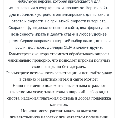
мобильную версию, которая приближается для
использования а смартфонах и планшетах. Версия сайта
дли мобильных устройств оптимизирована для плавного
ответа и скорости, не при низкой скорости интернета.
Сохраняя функционал основного сайта, платформа дает
возможность играть и делать ставки в любое удобнее
время. Сервис направляет широкий выбор валют, включая
рубли, долларов, доллары США а многие другие.
Букмекерская контора стремится обрабатывать запросы
максимально проворно, что позволяет игрокам получать
свои выигрыши без задержек.
Рассмотрите возможность регистрации и испытайте удачу
в ставках и азартных играх и сайте Mostbet.
Наши неизменно положительные отзыва отражают
качество мы услуг, таких только широкий выбор виды
спорта, надежная платежная система и добрая поддержка
клиентов.
Новички могут рассчитывать на высокую
приветственную надбавку при четвертом пополнении