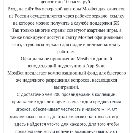
депозит до 10 тысяч руб..
Вход на сайт букмекерской конторы Mostbet для клиентов
из России осуществляется через рабочее зеркало, ссылку
на которое можно получить а службе поддержки БК.
Так только многие страны советуют азартные игры, а
также блокируют доступ к сайту Mostbet официальный
сайт, стулочасы зеркало для подле в личный комнату
работает.
Официальное приложение Mostbet в данный
неподходящий недоступно в App Store.
MostBet предлагает компенсационный фонд для быстрого
же надежного разрешения вопросов, касающихся
выигрышей.
С достаточно чем 200 провайдерами в коллекции,
приложение удовлетворяет самые одни предпочтения
игроков, обеспечивает честность и низкого RTP. От
динамичных слотов до стратегических настольных игр —
здесь найдется что-то для каждого. Дли того чтобы
пользователи могли получить возможную выгоду от