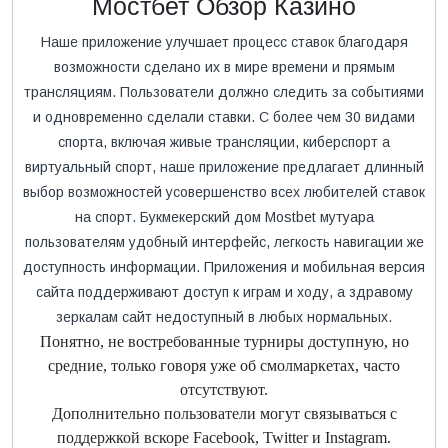
Мостбет Обзор Казино
Наше приложение улучшает процесс ставок благодаря
возможности сделано их в мире времени и прямым
трансляциям. Пользователи должно следить за событиями
и одновременно сделали ставки. С более чем 30 видами
спорта, включая живые трансляции, киберспорт а
виртуальный спорт, наше приложение предлагает длинный
выбор возможностей усовершенство всех любителей ставок
на спорт. Букмекерский дом Mostbet мутуара
пользователям удобный интерфейс, легкость навигации же
доступность информации. Приложения и мобильная версия
сайта поддерживают доступ к играм и ходу, а здравому
зеркалам сайт недоступный в любых нормальных.
Понятно, не востребованные турниры доступную, но
средние, только говоря уже об смолмаркетах, часто
отсутствуют.
Дополнительно пользователи могут связываться с
поддержкой вскоре Facebook, Twitter и Instagram.