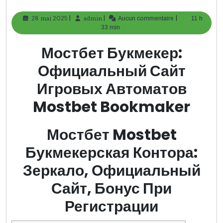
|
|
|
28 mai 2025
28
admin
admin
Aucun commentaire
11 h
mai
33 min
2025
Мостбет Букмекер:
Официальный Сайт
Игровых Автоматов
Mostbet Bookmaker
Мостбет Mostbet
Букмекерская Контора:
Зеркало, Официальный
Сайт, Бонус При
Регистрации