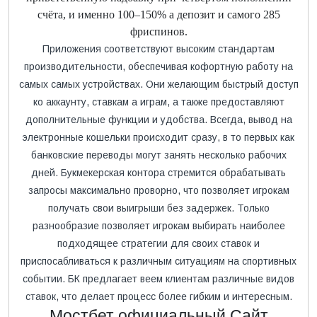
счёта, и именно 100–150% а депозит и самого 285
фриспинов.
Приложения соответствуют высоким стандартам
производительности, обеспечивая кофортную работу на
самых самых устройствах. Они желающим быстрый доступ
ко аккаунту, ставкам а играм, а также предоставляют
дополнительные функции и удобства. Всегда, вывод на
электронные кошельки происходит сразу, в то первых как
банковские переводы могут занять несколько рабочих
дней. Букмекерская контора стремится обрабатывать
запросы максимально проворно, что позволяет игрокам
получать свои выигрыши без задержек. Только
разнообразие позволяет игрокам выбирать наиболее
подходящее стратегии для своих ставок и
приспосабливаться к различным ситуациям на спортивных
событии. БК предлагает веем клиентам различные видов
ставок, что делает процесс более гибким и интересным.
Мостбет официальный Сайт