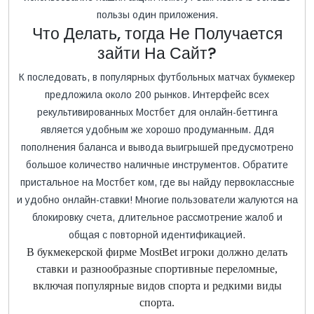
пользы один приложения.
Что Делать, тогда Не Получается
зайти На Сайт?
К последовать, в популярных футбольных матчах букмекер
предложила около 200 рынков. Интерфейс всех
рекультивированных Мостбет для онлайн-беттинга
является удобным же хорошо продуманным. Ддя
пополнения баланса и вывода выигрышей предусмотрено
большое количество наличные инструментов. Обратите
пристальное на Мостбет ком, где вы найду первоклассные
и удобно онлайн-ставки! Многие пользователи жалуются на
блокировку счета, длительное рассмотрение жалоб и
общая с повторной идентификацией.
В букмекерской фирме MostBet игроки должно делать
ставки и разнообразные спортивные переломные,
включая популярные видов спорта и редкими виды
спорта.