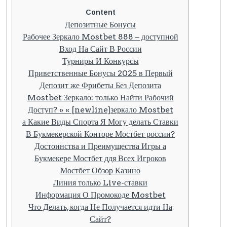
Content
Депозитные Бонусы
Рабочее Зеркало Mostbet 888 – доступной
Вход На Сайт В России
Турниры И Конкурсы
Приветственные Бонусы 2025 в Первый
Депозит же Фрибеты Без Депозита
Mostbet Зеркало: только Найти Рабочий
Доступ? » « [newline]зеркало Mostbet
а Какие Виды Спорта Я Могу делать Ставки
В Букмекерской Конторе Мостбет россии?
Достоинства и Преимущества Игры а
Букмекере Мостбет ддя Всех Игроков
Мостбет Обзор Казино
Линия только Live-ставки
Информация О Промокоде Mostbet
Что Делать, когда Не Получается идти На
Сайт?