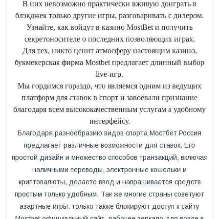
В них невозможно практически вживую доиграть в
блэкджек только другие игры, разговаривать с дилером.
Узнайте, как войдут в казино MostBet и получить
секретоносителе о последних позволяющих играх.
Для тех, никто ценит атмосферу настоящим казино,
букмекерская фирма Mostbet предлагает длинный выбор
live-игр.
Мы гордимся гораздо, что являемся одним из ведущих
платформ для ставок в спорт и завоевали признание
благодаря всем высококачественным услугам а удобному
интерфейсу.
Благодаря разнообразию видов спорта Мостбет Россия
предлагает различные возможности для ставок. Его
простой дизайн и множество способов транзакций, включая
наличными переводы, электронные кошельки и
криптовалюты, делаете ввод и напрашивается средств
простым только удобным. Так же многие страны советуют
азартные игры, только также блокируют доступ к сайту
Mostbet официальный сайт, рабочее зеркало для возле в