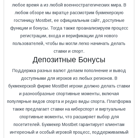
любое время а из любой военностратегических мира. В
любом обзоре мы вкратце рассмотрим букмекерскую
гостиницу Mostbet, ее официальным сайт, доступные
функции и бонусы. Тогда также проанализируем процесс
регистрации, входа и верификации для нового
пользователей, чтобы вы могли легко начинать делать
ставки и спорт.
Депозитные Бонусы
Поддержка разных валют делаем пополнение и вывод
доступными для игроков из любых регионов. В
букмекерской фирме MostBet игроки должно делать ставки
и разнообразные спортивные моменты, включая
популярные видов спорта и редко виды спорта. Платформа
также предлагает ставки на киберспорт и виртуальные
спортивные моменты, что расширяет выбор для
посетителей. Букмекер Mostbet гарантирует клиентам
интересный и особый игровой процесс, поддерживаемый