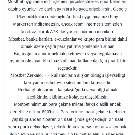
Mostbet uygulama indir işlemini gerçekleştirerek spor bahisleri,
casino oyunları ve canlı yayınlara kolayca erişebilirsin. Google
Play politikaları nedeniyle Android uygulamamızı Play
Market’ten indiremezsin, ancak resmi internet sitemizden
ücretsiz olarak APK dosyasını indirmen mümkün.
Mostbet, banka kartları, e-cüzdanlar ve kripto para birimi dahil
olmak üzere çeşitli para yatırma yöntemleri sunar.
Bu, uygulama indirmek talep etmeyen veya uygulamayla
uyumlu olmayan bir cihaz kullanan kullanıcılar için pratik bir
seçenektir.
Mostbet Zerkalo, » « kullanıcıların alışkın olduğu işlevselliği
koruyan mostbet web sitesinin tam kopyasıdır.
Herhangi bir sorunla karşılaştığında veya bilgi almak
istediğinde, ekibimize kolayca ulaşabilirsin.
Mostbet minimum para çekme miktarı farklı olabilir ancak
genellikle miktar 800₹’dir. – Para çekme, para çekme talebinin
yapıldığı andan itibaren 24 saat içinde gerçekleşir. 24 saat
sonra para gelmediyse, teknik destek servisine bu » « konuyla
ilgili yazın ve sorunu çözmek için talimatlar alın. Bu nedenle,