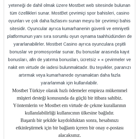
yeteneği de dahil olmak üzere Mostbet web sitesinde bulunan
tüm özellikleri sunar. MostBet çevrimiçi spor bahisleri, casino
oyunları ve çok daha fazlasını sunan meşru bir çevrimiçi bahis
sitesidir. Oyuncular ayrıca kumarhanenin güvenli ve emniyetli
platformunun yanı sıra sorumlu oyun oynama taahhüdünden de
yararlanabilirler. Mostbet Casino ayrıca oyunculara çeşitli
bonuslar ve promosyonlar sunar. Bu bonuslar arasında kayıt
bonusları, afin de yatırma bonusları, ücretsiz » « çevirmeler ve
nakit em virtude de iadesi bulunmaktadır. Bu teşvikler, paranızı
artırmak veya kumarhanede oynamaktan daha fazla
yararlanmak için kullanılabilir.
Mostbet Türkiye olarak hızlı ödemeler empieza mükemmel
müşteri desteği konusunda da güçlü bir itibara sahibiz.
Yöntemlerin ve Mostbet em virtude de çekme kurallarının
kullanılabilirliği kullanıcının ülkesine bağlıdır.
Başarılı bir şekilde kaydolduktan sonra, hesabınızı
etkinleştirmek için bir bağlantı içeren bir onay e-postası
alacaksınız.