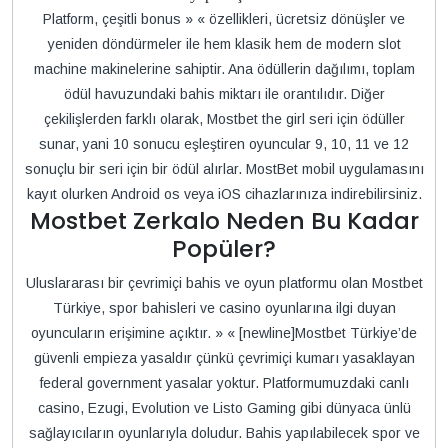
Platform, çeşitli bonus » « özellikleri, ücretsiz dönüşler ve
yeniden döndürmeler ile hem klasik hem de modern slot
machine makinelerine sahiptir. Ana ödüllerin dağılımı, toplam
ödül havuzundaki bahis miktarı ile orantılıdır. Diğer
çekilişlerden farklı olarak, Mostbet the girl seri için ödüller
sunar, yani 10 sonucu eşleştiren oyuncular 9, 10, 11 ve 12
sonuçlu bir seri için bir ödül alırlar. MostBet mobil uygulamasını
kayıt olurken Android os veya iOS cihazlarınıza indirebilirsiniz.
Mostbet Zerkalo Neden Bu Kadar
Popüler?
Uluslararası bir çevrimiçi bahis ve oyun platformu olan Mostbet
Türkiye, spor bahisleri ve casino oyunlarına ilgi duyan
oyuncuların erişimine açıktır. » « [newline]Mostbet Türkiye’de
güvenli empieza yasaldır çünkü çevrimiçi kumarı yasaklayan
federal government yasalar yoktur. Platformumuzdaki canlı
casino, Ezugi, Evolution ve Listo Gaming gibi dünyaca ünlü
sağlayıcıların oyunlarıyla doludur. Bahis yapılabilecek spor ve