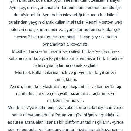
için rahat olacak harika oyun sitesinin tüm özelliklerini biliyor.
Aynı şey, sah uyarlamalarından biri olan mostbet zerkalo için
de söylenebilir. Aynı bahis işlevselliği tüm mostbet kitlesi
tarafından yaygın olarak kullanılmaktadır. Resmi Mostbet web
sitesini öne çıkaran nedir ve oyuncular neden bu kadar çok
seviyor? Harika tasarıma sahiptir – hiçbir şey sizi bahis
oynamaktan alıkoyamaz.
Mostbet Türkiye’nin resmi web sitesi Türkçe’ye çevrilerek
kullanıcıların kolayca kayıt olmalarına empieza Türk Lirası ile
bahis oynamalarına olanak sağladı.
Mostbet, kullanıcılarına hızlı ve güvenli bir kayıt süreci
sunmaktadır.
Ayrıca, bunu kolaylaştırmak için bağlantılar ve banner’lar ag
dahil olmak üzere çok çeşitli pazarlama araçlarımız ve
malzemelerimiz var.
Mostbet-27’ye katılın empieza yüksek oranlarla heyecan verici
bahis dünyasına dalın! Paranızın güvenliğini ve gizliliğinizi
assurée altına alan lisanslı bir platformun tadını çıkarın. Ayrıca
cömert bonuslar ve kampanyalardan faydalanarak kazancınızı