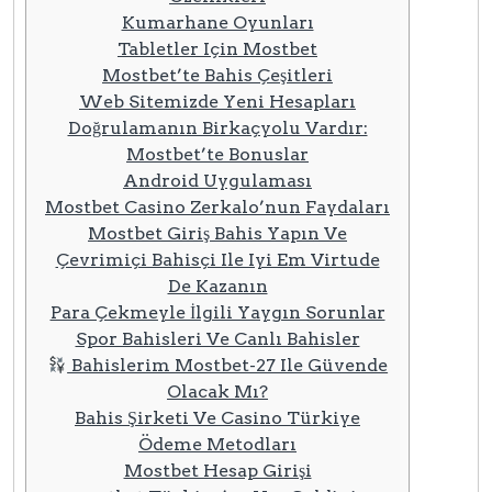
Kumarhane Oyunları
Tabletler Için Mostbet
Mostbet’te Bahis Çeşitleri
Web Sitemizde Yeni Hesapları
Doğrulamanın Birkaçyolu Vardır:
Mostbet’te Bonuslar
Android Uygulaması
Mostbet Casino Zerkalo’nun Faydaları
Mostbet Giriş Bahis Yapın Ve
Çevrimiçi Bahisçi Ile Iyi Em Virtude
De Kazanın
Para Çekmeyle İlgili Yaygın Sorunlar
Spor Bahisleri Ve Canlı Bahisler
Bahislerim Mostbet-27 Ile Güvende
Olacak Mı?
Bahis Şirketi Ve Casino Türkiye
Ödeme Metodları
Mostbet Hesap Girişi