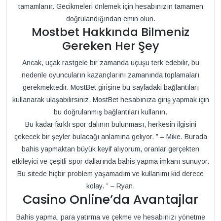
tamamlanır. Gecikmeleri önlemek için hesabınızın tamamen
doğrulandığından emin olun.
Mostbet Hakkında Bilmeniz
Gereken Her Şey
Ancak, uçak rastgele bir zamanda uçuşu terk edebilir, bu
nedenle oyuncuların kazançlarını zamanında toplamaları
gerekmektedir. MostBet girişine bu sayfadaki bağlantıları
kullanarak ulaşabilirsiniz. MostBet hesabınıza giriş yapmak için
bu doğrulanmış bağlantıları kullanın.
Bu kadar farklı spor dalının bulunması, herkesin ilgisini
çekecek bir şeyler bulacağı anlamına geliyor. ” – Mike. Burada
bahis yapmaktan büyük keyif alıyorum, oranlar gerçekten
etkileyici ve çeşitli spor dallarında bahis yapma imkanı sunuyor.
Bu sitede hiçbir problem yaşamadım ve kullanımı kid derece
kolay. ” – Ryan.
Casino Online’da Avantajlar
Bahis yapma, para yatırma ve çekme ve hesabınızı yönetme