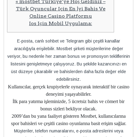
« mostbet Türkiye’ye Hoş Geldiniz –
Türk Oyuncular Için En İyi Bahis Ve
Online Casino Platformu
Ios Için Mobil Uygulama:
E-posta, canlı sohbet ve Telegram gibi çeşitli kanallar
aracılığıyla erişilebilir. Mostbet şirketi müşterilerine değer
veriyor, bu nedenle her zaman bonus ve promosyon tekliflerinin
listesini genişletmeye çalışıyoruz. Bu şekilde kazancınızı en
üst düzeye çıkarabilir ve bahislerden daha fazla değer elde
edebilirsiniz.
Kullanıcılar, gerçek krupiyelerle oynayarak interaktif bir casino
deneyimi yaşayabilirler.
İlk para yatırma işleminizde, 5 ücretsiz bahis ve cömert bir
bonus sizleri bekliyor olacak.
2009’dan bu yana faaliyet gösteren Mostbet, kullanıcılarına
spor bahisleri ve çeşitli casino oyunlarına basit erişim sağlar.
Müşteriler, telefon numaralarını, e-posta adreslerini veya