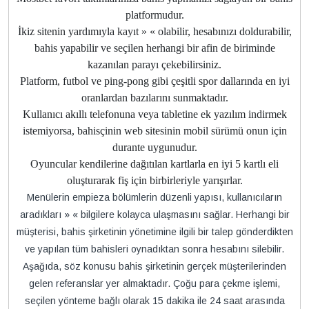
platformudur.
İkiz sitenin yardımıyla kayıt » « olabilir, hesabınızı doldurabilir,
bahis yapabilir ve seçilen herhangi bir afin de biriminde
kazanılan parayı çekebilirsiniz.
Platform, futbol ve ping-pong gibi çeşitli spor dallarında en iyi
oranlardan bazılarını sunmaktadır.
Kullanıcı akıllı telefonuna veya tabletine ek yazılım indirmek
istemiyorsa, bahisçinin web sitesinin mobil sürümü onun için
durante uygunudur.
Oyuncular kendilerine dağıtılan kartlarla en iyi 5 kartlı eli
oluşturarak fiş için birbirleriyle yarışırlar.
Menülerin empieza bölümlerin düzenli yapısı, kullanıcıların
aradıkları » « bilgilere kolayca ulaşmasını sağlar. Herhangi bir
müşterisi, bahis şirketinin yönetimine ilgili bir talep gönderdikten
ve yapılan tüm bahisleri oynadıktan sonra hesabını silebilir.
Aşağıda, söz konusu bahis şirketinin gerçek müşterilerinden
gelen referanslar yer almaktadır. Çoğu para çekme işlemi,
seçilen yönteme bağlı olarak 15 dakika ile 24 saat arasında