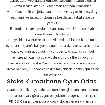
1xBet. com web sitesine erişmek isteyenler, sitenin çalışma
kopyası olan aynasını kullanmak zorunda kalacaklar.
Ardından, tercih ettiğiniz para birimini ve uygun bir sosyal ağı
seçmeniz ve şirketin hüküm ve koşullarını kabul etmeniz
gerekir.
Bununla birlikte, kaydolduktan sonra 500 Türk lirası daha
bonus kazanabileceksiniz.
Bu şekilde, 1WIN’in nakit iade sistemi, bahislerin bir kısmını
oyuncunun benefit bakiyesine geri dönerek oyun sürecini daha
cazip ve karlı good getirir. Her spin farklı sayıda sembol
empieza kazanma yolu oluşturur, bu da the girl oyunu
benzersiz kılar. Stake Casino, sorumlu kumar ilkelerine sıkı
sıkıya bağlıdır, bu nedenle reşit olmayanların bahis yapmasına
izin verilmez.
Stake Kumarhane Oyun Odası
Oyunlar, klasik meyve slotlarından mitolojik temalı maceralara
kadar temalara göre uygun bir şekilde kategorize edilmiştir.
PINCO Casino, oyunculara klasik slotlardan en » « en yeni