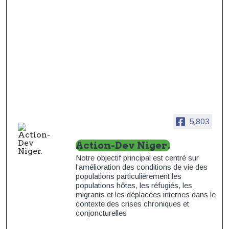
5,803
Action-Dev Niger.
Notre objectif principal est centré sur
l’amélioration des conditions de vie des
populations particulièrement les
populations hôtes, les réfugiés, les
migrants et les déplacées internes dans le
contexte des crises chroniques et
conjoncturelles