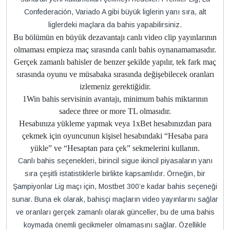
Confederación, Variado A gibi büyük liglerin yanı sıra, alt
liglerdeki maçlara da bahis yapabilirsiniz.
Bu bölümün en büyük dezavantajı canlı video clip yayınlarının
olmaması empieza maç sırasında canlı bahis oynanamamasıdır.
Gerçek zamanlı bahisler de benzer şekilde yapılır, tek fark maç
sırasında oyunu ve müsabaka sırasında değişebilecek oranları
izlemeniz gerektiğidir.
1Win bahis servisinin avantajı, minimum bahis miktarının
sadece three or more TL olmasıdır.
Hesabınıza yükleme yapmak veya 1xBet hesabınızdan para
çekmek için oyuncunun kişisel hesabındaki “Hesaba para
yükle” ve “Hesaptan para çek” sekmelerini kullanın.
Canlı bahis seçenekleri, birincil sigue ikincil piyasaların yanı
sıra çeşitli istatistiklerle birlikte kapsamlıdır. Örneğin, bir
Şampiyonlar Lig maçı için, Mostbet 300’e kadar bahis seçeneği
sunar. Buna ek olarak, bahisçi maçların video yayınlarını sağlar
ve oranları gerçek zamanlı olarak günceller, bu de uma bahis
koymada önemli gecikmeler olmamasını sağlar. Özellikle