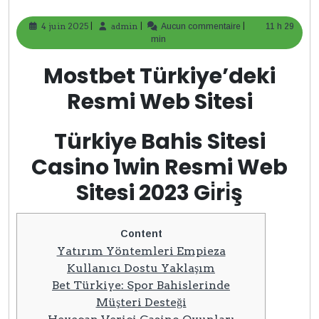
|
|
|
4 juin 2025
4
admin
admin
Aucun commentaire
11 h 29
juin
min
2025
Mostbet Türkiye’deki
Resmi Web Sitesi
Türkiye Bahis Sitesi
Casino 1win Resmi Web
Sitesi 2023 Gi̇ri̇ş
Content
Yatırım Yöntemleri Empieza
Kullanıcı Dostu Yaklaşım
Bet Türkiye: Spor Bahislerinde
Müşteri Desteği