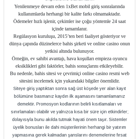
Yenilenmeye devam eden 1xBet mobil giriş sonralarında
kullanımlarda herhangi bir kalite farkı olmamaktadır.
Ödemeler hızlı işlenir, çekimler ise çoğu yöntemle 24 saat
içinde tamamlanır.
Regülasyon kuruluşu, 2015’ten beri faaliyet gösteriyor ve
dünya çapında düzinelerce bahis şirketi ve online casino onun
yetkisi altında bulunuyor.
Örneğin, ev sahibi avantajı, hava koşulları empieza oyuncu
eksiklikleri gibi faktörler, bahis sonuçlarını etkileyebilir.
Bu nedenle, bahis sitesi ve çevrimiçi online casino resmi web
sitesini incelemek için yukarıdaki bilgiler önemlidir.
Siteye giriş yaptıktan sonra sağ üst köşede yer alan kayıt
bölümüne basmanız kaydın ilk aşamasını tamamlamanız
demektir. Promosyon kodlarının belirli kısıtlamaları ve
sınırlamaları olabilir ve yalnızca kısa bir süre için etkindirler;
dolayısıyla bunu akılda tutmak hayati önem taşır. Sistemler
üyelik bonusları ile dahi müşterilerinin herhangi bir yatırım
yapmasına gerek kalmadan şanslarını denemelerine fırsat