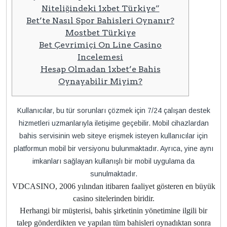
Niteliğindeki 1xbet Türkiye”
Bet’te Nasıl Spor Bahisleri Oynanır?
Mostbet Türkiye
Bet Çevrimiçi On Line Casino
Incelemesi
Hesap Olmadan 1xbet’e Bahis
Oynayabilir Miyim?
Kullanıcılar, bu tür sorunları çözmek için 7/24 çalışan destek
hizmetleri uzmanlarıyla iletişime geçebilir. Mobil cihazlardan
bahis servisinin web siteye erişmek isteyen kullanıcılar için
platformun mobil bir versiyonu bulunmaktadır. Ayrıca, yine aynı
imkanları sağlayan kullanışlı bir mobil uygulama da
sunulmaktadır.
VDCASINO, 2006 yılından itibaren faaliyet gösteren en büyük
casino sitelerinden biridir.
Herhangi bir müşterisi, bahis şirketinin yönetimine ilgili bir
talep gönderdikten ve yapılan tüm bahisleri oynadıktan sonra