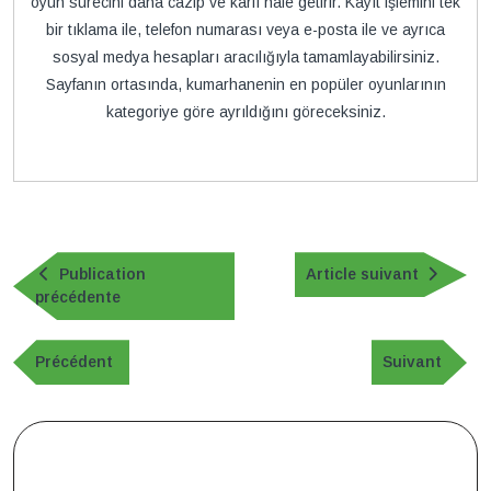
oyun sürecini daha cazip ve karlı hale getirir. Kayıt işlemini tek
bir tıklama ile, telefon numarası veya e-posta ile ve ayrıca
sosyal medya hesapları aracılığıyla tamamlayabilirsiniz.
Sayfanın ortasında, kumarhanenin en popüler oyunlarının
kategoriye göre ayrıldığını göreceksiniz.
Navigation
de
Article
Publication
Article suivant
Publication
suivan
précédente
l’article
précédente
Navigation
de
Publication
Article
Précédent
Suivant
précédente
suivant
l’article