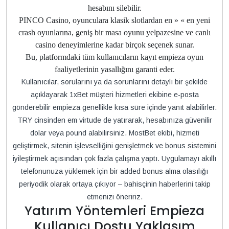
hesabını silebilir.
PINCO Casino, oyunculara klasik slotlardan en » « en yeni
crash oyunlarına, geniş bir masa oyunu yelpazesine ve canlı
casino deneyimlerine kadar birçok seçenek sunar.
Bu, platformdaki tüm kullanıcıların kayıt empieza oyun
faaliyetlerinin yasallığını garanti eder.
Kullanıcılar, sorularını ya da sorunlarını detaylı bir şekilde
açıklayarak 1xBet müşteri hizmetleri ekibine e-posta
gönderebilir empieza genellikle kısa süre içinde yanıt alabilirler.
TRY cinsinden em virtude de yatırarak, hesabınıza güvenilir
dolar veya pound alabilirsiniz. MostBet ekibi, hizmeti
geliştirmek, sitenin işlevselliğini genişletmek ve bonus sistemini
iyileştirmek açısından çok fazla çalışma yaptı. Uygulamayı akıllı
telefonunuza yüklemek için bir added bonus alma olasılığı
periyodik olarak ortaya çıkıyor – bahisçinin haberlerini takip
etmenizi öneririz.
Yatırım Yöntemleri Empieza
Kullanıcı Dostu Yaklaşım