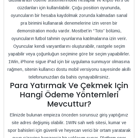
uluslararası ödeme sistemlerindeki hesaplar ve kripto vers de
cüzdanları için kullanılabilir. Çoğu position oyununda,
oyuncuların bir hesaba kaydolmak zorunda kalmadan sanal
pra birimini kullanarak denemelerine izin veren bir
demonstration modu vardır. Mostbet’in “Toto” bölümü,
oyuncuların futbol tahmin oyunlarına katılmalarına izin verir.
Oyuncular kendi varyantlarını oluşturabilir, rastgele seçim
yapabilir veya çoğunluğun seçimine göre bir seçim yapabilirler.
1Win, iPhone sigue iPad için bir uygulama sunmuyor olmasına
rağmen, sitenin kullanıcı dostu mobil versiyonu sayesinde akıllı
telefonunuzdan da bahis oynayabilirsiniz.
Para Yatırmak Ve Çekmek Için
Hangi Ödeme Yöntemleri
Mevcuttur?
Elinizde bulunan empieza önceden sorunsuz giriş yaptığınız
site adres değişmiş olabilir. 1WIN sah web sitesi, kumar ve
spor bahisleri için güvenli ve heyecan verici bir ortam yaratarak