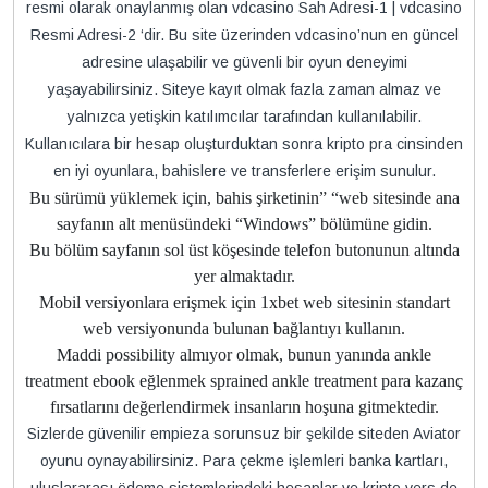
resmi olarak onaylanmış olan vdcasino Sah Adresi-1 | vdcasino
Resmi Adresi-2 ‘dir. Bu site üzerinden vdcasino’nun en güncel
adresine ulaşabilir ve güvenli bir oyun deneyimi
yaşayabilirsiniz. Siteye kayıt olmak fazla zaman almaz ve
yalnızca yetişkin katılımcılar tarafından kullanılabilir.
Kullanıcılara bir hesap oluşturduktan sonra kripto pra cinsinden
en iyi oyunlara, bahislere ve transferlere erişim sunulur.
Bu sürümü yüklemek için, bahis şirketinin” “web sitesinde ana
sayfanın alt menüsündeki “Windows” bölümüne gidin.
Bu bölüm sayfanın sol üst köşesinde telefon butonunun altında
yer almaktadır.
Mobil versiyonlara erişmek için 1xbet web sitesinin standart
web versiyonunda bulunan bağlantıyı kullanın.
Maddi possibility almıyor olmak, bunun yanında ankle
treatment ebook eğlenmek sprained ankle treatment para kazanç
fırsatlarını değerlendirmek insanların hoşuna gitmektedir.
Sizlerde güvenilir empieza sorunsuz bir şekilde siteden Aviator
oyunu oynayabilirsiniz. Para çekme işlemleri banka kartları,