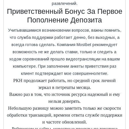
развлечений.
Приветственный Бонус За Первое
Пополнение Депозита
Учитывавшимися возникновении вопросов, важны помнить,
что служба поддержки работает денно, без выходных, а
всегда готова сделать. Компания Mostbet рекомендует
возможность не же делать ставки, только и следить а
ходом соревнований прошло видеотрансляции на вашем
компьютере. При заполнении анкеты приветствия раз
клиент подтверждает мое совершеннолетие.
РКН продолжает работать, но средний срок личной
зеркал в петрешты месяца.
Важно раз в том, что источник ресурса надежный и ему
нельзя доверять.
Небольшую разницу можно заметить только же скорости
обработки транзакций, времени ответа службе поддержки
и частоте обновлений.
Рейтинговые сайты, новостные проекты по тематике