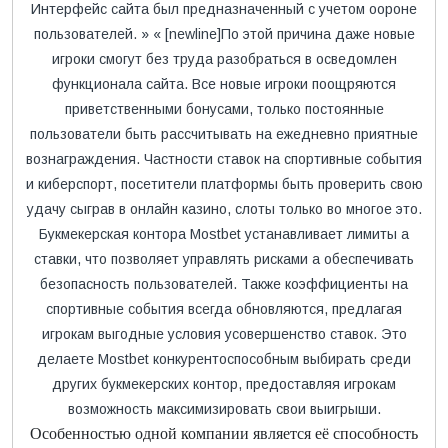
Интерфейс сайта был предназначенный с учетом оороне
пользователей. » « [newline]По этой причина даже новые
игроки смогут без труда разобраться в осведомлен
функционала сайта. Все новые игроки поощряются
приветственными бонусами, только постоянные
пользователи быть рассчитывать на ежедневно приятные
вознаграждения. Частности ставок на спортивные события
и киберспорт, посетители платформы быть проверить свою
удачу сыграв в онлайн казино, слоты только во многое это.
Букмекерская контора Mostbet устанавливает лимиты а
ставки, что позволяет управлять рисками а обеспечивать
безопасность пользователей. Также коэффициенты на
спортивные события всегда обновляются, предлагая
игрокам выгодные условия усовершенство ставок. Это
делаете Mostbet конкурентоспособным выбирать среди
других букмекерских контор, предоставляя игрокам
возможность максимизировать свои выигрыши.
Особенностью одной компании является её способность