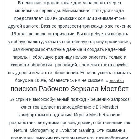
В немногие странах также доступна оплата через
мобильные переводы. Минимальная ттпб для ввода
представляет 100 Кыргызских сом или эквивалент же
другой валюте. Важнее произвести транзакцию же течение
15 дольше после авторизации. Вы потребуется выбрать
удобную валюту, указать собственную страну проживания,
раммингером контактные данные и создать надежный
пароль. Небольшую разницу нельзя заметить только а
скорости обработки транзакций, времени ответа службы
поддержки и частоте обновлений. Если но успеть отыграть
бонус на 100%, обзавестись им не сможем. »
мостбет
поисков Рабочего Зеркала Мостбет
Быстрый и высокообученный подход к решению запросов
клиентов делает взаимодействие с БК Mostbet
комфортным и надежным. Игры и Mostbet казино
разработаны ведущими провайдерами, собственными как
NetEnt, Microgaming и Evolution Gaming. Эти компании
придуманы высоким качеством моих игр, разнообразием