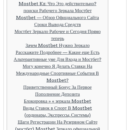
Mostbet Kz: Что Это действительно?
поиски Рабочего Зеркала Мостбет
Mostbet — Обзор Официального Сайта
Сроки Вывода Средств
Мостбет Зеркало Рабочее и Сегодня Прямо
теперь
Зачем Mostbet Нужно Зеркало
Расскажите Подробнее — Какие еще Есть
Альтерантивные уме Для Входа и Мостбет?
Могу конечно Я Делать Ставки На
Международные Спортивные События В
Mostbet?
Приветственный Бонус За Первое
Пополнение Депозита
Блокировка » « зеркала Mostbet
Виды Ставок в Спорт В Mostbet
(ординары, Экспрессы, Системы)
Шаги Регистрации На Резервном Сайте
(мостбет) Mostbet Зеркало официальной