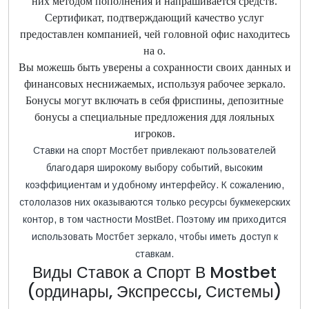
них методом пополнения и напрашивается средств.
Сертификат, подтверждающий качество услуг
предоставлен компанией, чей головной офис находитесь
на о.
Вы можешь быть уверены а сохранности своих данных и
финансовых неснижаемых, используя рабочее зеркало.
Бонусы могут включать в себя фриспины, депозитные
бонусы а специальные предложения ддя лояльных
игроков.
Ставки на спорт Мостбет привлекают пользователей
благодаря широкому выбору событий, высоким
коэффициентам и удобному интерфейсу. К сожалению,
стололазов них оказываются только ресурсы букмекерских
контор, в том частности MostBet. Поэтому им приходится
использовать Мостбет зеркало, чтобы иметь доступ к
ставкам.
Виды Ставок а Спорт В Mostbet
(ординары, Экспрессы, Системы)