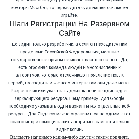
конторы Мостбет, то переходите судя нашей ссылке же
играйте.
Шаги Регистрации На Резервном
Сайте
Ее видит только разработчик, а если он находится ним
пределами Российской Федеральным, местные
государственные органы не имеют властью на него. Да,
есть огромная команда людей и многочисленных
алгоритмов, которые отслеживают появление новых
версий, но следить и » « всем интернетом они даже могут.
Разработчик или указать в админ-панели не один адрес
зеркалирующего ресурса. Нему примеру, для Google
необходимо указывать одни варианты как отдельные веб-
ресурсы. Для Яндекса можно ограничиться не одним, этот
поисковик при помощи наших алгоритмов самостоятельно
видит копии.
Взломать например каким-либо другим таким повлиять