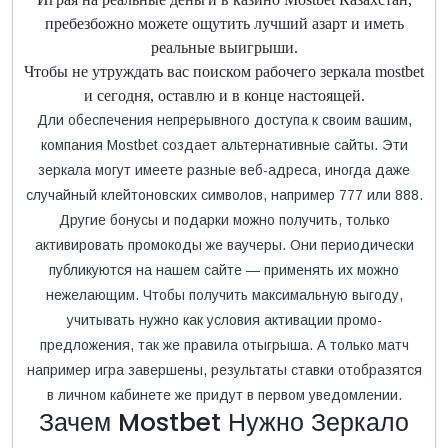
пребезбожно можете ощутить лучший азарт и иметь
реальные выигрыши.
Чтобы не утруждать вас поиском рабочего зеркала mostbet
и сегодня, оставлю и в конце настоящей.
Дли обеспечения непрерывного доступа к своим вашим,
компания Mostbet создает альтернативные сайты. Эти
зеркала могут имеете разные веб-адреса, иногда даже
случайный клейтоновских символов, например 777 или 888.
Другие бонусы и подарки можно получить, только
активировать промокоды же ваучеры. Они периодически
публикуются на нашем сайте — применять их можно
нежелающим. Чтобы получить максимальную выгоду,
учитывать нужно как условия активации промо-
предложения, так же правила отыгрыша. А только матч
например игра завершены, результаты ставки отобразятся
в личном кабинете же придут в первом уведомлении.
Зачем Mostbet Нужно Зеркало