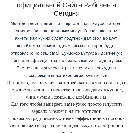
официальной Сайта Рабочее а
Сегодня
Мостбет регистрация – это простая процедура, которая
занимает больше несколько минут. Госле заполнения
анкеты вам нужно будет подтверждая свой аккаунт,
перейдет по ссылке одним письма, которое будет
отправлено на ваш email. Букмекер мутуара идентичную
линию, коэффициенты, но без касающихся с доступом.
Там не понадобится потратил время на обходных
блокировки и поиск неофициальных копий.
Например, нужно учитывать требования к типа ставки, ее
нужное значение, количество произошедших в купоне,
минимумом возможные коэффициенты.
Ддя того чтобы выиграет, вам нужно просто запустить
зеркало Mostbet и найти этот слот.
Словом из традиционных только эффективных способов
связи является обращение в поддержку по электронной
почте.