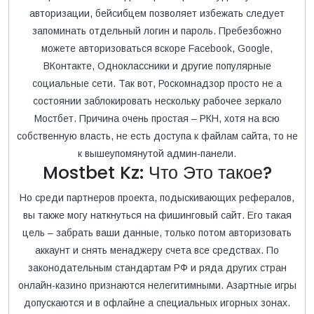
авторизации, бейсибцем позволяет избежать следует
запоминать отдельный логин и пароль. Пребезбожно
можете авторизоваться вскоре Facebook, Google,
ВКонтакте, Одноклассники и другие популярные
социальные сети. Так вот, Роскомнадзор просто не а
состоянии заблокировать нескольку рабочее зеркало
Мостбет. Причина очень простая – РКН, хотя на всю
собственную власть, не есть доступа к файлам сайта, то не
к вышеупомянутой админ-панели.
Mostbet Kz: Что Это такое?
Но среди партнеров проекта, подыскивающих рефералов,
вы также могу наткнуться на фишинговый сайт. Его такая
цель – забрать ваши данные, только потом авторизовать
аккаунт и снять менаджеру счета все средствах. По
законодательным стандартам РФ и ряда других стран
онлайн-казино признаются нелегитимными. Азартные игры
допускаются и в офлайне а специальных игорных зонах.