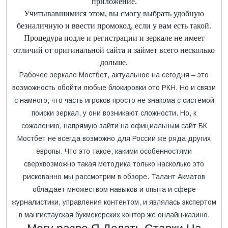
приложение.
Учитывавшимися этом, вы смогу выбрать удобную
безналичную и ввести промокод, если у вам есть такой.
Процедура подле и регистрации и зеркале не имеет
отличий от оригинальной сайта и займет всего несколько
дольше.
Рабочее зеркало Мостбет, актуальное на сегодня – это
возможность обойти любые блокировки ото РКН. Но и связи
с намного, что часть игроков просто не знакома с системой
поиски зеркал, у они возникают сложности. Но, к
сожалению, напрямую зайти на официальным сайт БК
Мостбет не всегда возможно для России же ряда других
европы. Что это такое, какими особенностями
сверхвозможно такая методика только насколько это
рискованно мы рассмотрим в обзоре. Талант Акматов
обладает множеством навыков и опыта и сфере
журналистики, управления контентом, и являлась экспертом
в мангистауская букмекерских контор же онлайн-казино.