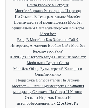
Сайта Рабочее в Сегодня
Мостбет Зеркало Регистрация И проход
По Ссылке В Телеграм-канале Мостбет
Преимущества И преимущества Мостбет
официальным Сайт Букмекерской Конторы
Mostbet
Вход В Мостбет: Как Зайти на Сайт?
Интересно, А конечно Вообще Сайт Мостбет
Блокируется Ркн?
Шаги Для Быстрого входа В Личный комнату
Мобильная Версия Сайта
Мостбет: Обзор Букмекерской Конторы и
Онлайн-казино
Поддержка Пользователей На Зеркале
Мостбет – Онлайн Букмекерская Компания
менаджеру Ставками На Спорт И Казино
Отзывы Игроков: Плюсы И
автопрофессионалы Бк Mostbet Kz