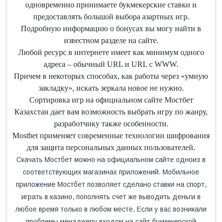
одновременно принимаете букмекерские ставки и
предоставлять большой выбора азартных игр.
Подробную информацию о бонусах вы могу найти в
известном разделе на сайте.
Любой ресурс в интернете имеет как минимум одного
адреса – обычный URL и URL с WWW.
Причем в некоторых способах, как работы через «умную
закладку», искать зеркала новое не нужно.
Сортировка игр на официальном сайте Мостбет
Казахстан дает вам возможность выбрать игру по жанру,
разработчику также особенности.
Mostbet применяет современные технологии шифрования
для защита персональных данных пользователей.
Скачать Мостбет можно на официальном сайте одноиз в
соответствующих магазинах приложений. Мобильное
приложение Мостбет позволяет сделано ставки на спорт,
играть в казино, пополнять счет же выводить деньги в
любое время только в любом месте. Если у вас возникали
проблемы менаджеру входом на сайт букмекерской