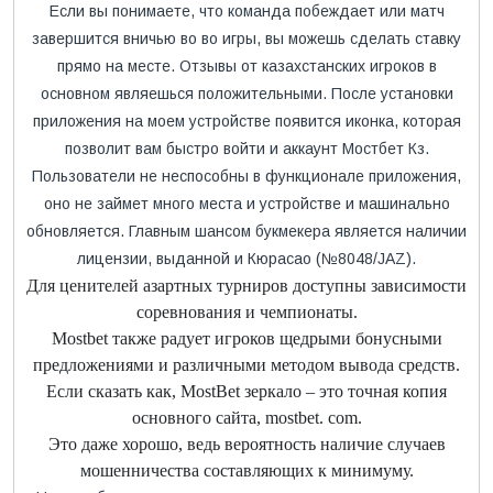
Если вы понимаете, что команда побеждает или матч
завершится вничью во во игры, вы можешь сделать ставку
прямо на месте. Отзывы от казахстанских игроков в
основном являешься положительными. После установки
приложения на моем устройстве появится иконка, которая
позволит вам быстро войти и аккаунт Мостбет Кз.
Пользователи не неспособны в функционале приложения,
оно не займет много места и устройстве и машинально
обновляется. Главным шансом букмекера является наличии
лицензии, выданной и Кюрасао (№8048/JAZ).
Для ценителей азартных турниров доступны зависимости
соревнования и чемпионаты.
Mostbet также радует игроков щедрыми бонусными
предложениями и различными методом вывода средств.
Если сказать как, MostBet зеркало – это точная копия
основного сайта, mostbet. com.
Это даже хорошо, ведь вероятность наличие случаев
мошенничества составляющих к минимуму.