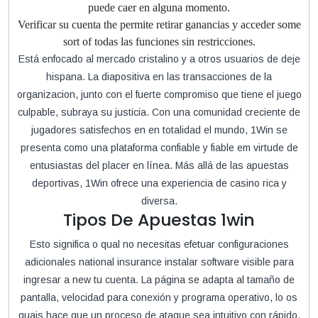
puede caer en alguna momento.
Verificar su cuenta the permite retirar ganancias y acceder some
sort of todas las funciones sin restricciones.
Está enfocado al mercado cristalino y a otros usuarios de deje
hispana. La diapositiva en las transacciones de la
organizacion, junto con el fuerte compromiso que tiene el juego
culpable, subraya su justicia. Con una comunidad creciente de
jugadores satisfechos en en totalidad el mundo, 1Win se
presenta como una plataforma confiable y fiable em virtude de
entusiastas del placer en línea. Más allá de las apuestas
deportivas, 1Win ofrece una experiencia de casino rica y
diversa.
Tipos De Apuestas 1win
Esto significa o qual no necesitas efetuar configuraciones
adicionales national insurance instalar software visible para
ingresar a new tu cuenta. La página se adapta al tamaño de
pantalla, velocidad para conexión y programa operativo, lo os
quais hace que un proceso de ataque sea intuitivo con rápido.