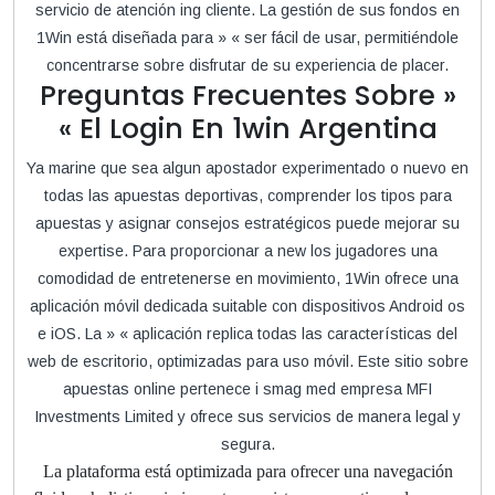
servicio de atención ing cliente. La gestión de sus fondos en
1Win está diseñada para » « ser fácil de usar, permitiéndole
concentrarse sobre disfrutar de su experiencia de placer.
Preguntas Frecuentes Sobre »
« El Login En 1win Argentina
Ya marine que sea algun apostador experimentado o nuevo en
todas las apuestas deportivas, comprender los tipos para
apuestas y asignar consejos estratégicos puede mejorar su
expertise. Para proporcionar a new los jugadores una
comodidad de entretenerse en movimiento, 1Win ofrece una
aplicación móvil dedicada suitable con dispositivos Android os
e iOS. La » « aplicación replica todas las características del
web de escritorio, optimizadas para uso móvil. Este sitio sobre
apuestas online pertenece i smag med empresa MFI
Investments Limited y ofrece sus servicios de manera legal y
segura.
La plataforma está optimizada para ofrecer una navegación