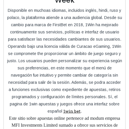
Week
Disponible en muchoas idiomas, incluidos inglés, hindi, ruso y
polaco, la plataforma atiende a una audiencia global. Desde su
cambio para marca de FirstBet en 2018, 1Win ha mejorado
continuamente sus servicios, políticas e interfaz de usuario
para satisfacer las necesidades cambiantes de sus usuarios.
Operando bajo una licencia válida de Curacao eGaming, 1Win
se compromete the proporcionar un ámbito de juego seguro y
justo. Los usuarios pueden personalizar su experiencia según
sus preferencias, en este momento que el menú de
navegación fue intuitivo y permite cambiar de categoría sin
necesidad para salir de la sesión. Además, se podra acceder
a funciones exclusivas como expediente de apuestas, retiros
programados y configuración de límites personales. Sí, el
pagina de 1win apuestas y juegos ofrece una interfaz sobre
español
1win bet
.
Este sitio sobre apuestas online pertenece ad modum empresa
MFI Investments Limited sumado a ofrece sus servicios de