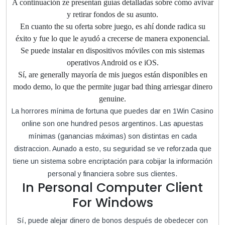
A continuación ze presentan guías detalladas sobre cómo avivar
y retirar fondos de su asunto.
En cuanto the su oferta sobre juego, es ahí donde radica su
éxito y fue lo que le ayudó a crecerse de manera exponencial.
Se puede instalar en dispositivos móviles con mis sistemas
operativos Android os e iOS.
Sí, are generally mayoría de mis juegos están disponibles en
modo demo, lo que the permite jugar bad thing arriesgar dinero
genuine.
La horrores mínima de fortuna que puedes dar en 1Win Casino
online son one hundred pesos argentinos. Las apuestas
mínimas (ganancias máximas) son distintas en cada
distraccion. Aunado a esto, su seguridad se ve reforzada que
tiene un sistema sobre encriptación para cobijar la información
personal y financiera sobre sus clientes.
In Personal Computer Client
For Windows
Sí, puede alejar dinero de bonos después de obedecer con