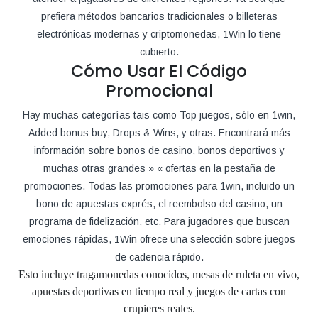
prefiera métodos bancarios tradicionales o billeteras
electrónicas modernas y criptomonedas, 1Win lo tiene
cubierto.
Cómo Usar El Código
Promocional
Hay muchas categorías tais como Top juegos, sólo en 1win,
Added bonus buy, Drops & Wins, y otras. Encontrará más
información sobre bonos de casino, bonos deportivos y
muchas otras grandes » « ofertas en la pestaña de
promociones. Todas las promociones para 1win, incluido un
bono de apuestas exprés, el reembolso del casino, un
programa de fidelización, etc. Para jugadores que buscan
emociones rápidas, 1Win ofrece una selección sobre juegos
de cadencia rápido.
Esto incluye tragamonedas conocidos, mesas de ruleta en vivo,
apuestas deportivas en tiempo real y juegos de cartas con
crupieres reales.