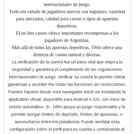
internacionales de juego.
Todo em virtude de jugadores nuevos con regulares; variedad
para mercados, calidad para cuotas y tipos de apuestas
deportivas.
El on line casino ofrece importantes recompensas a los
jugadores de Argentina.
Más allá de todas las apuestas deportivas, 1Win ofrece una
destreza de casino natural y diversa.
La verificación de la cuenta fue un paso vital que mejora la
seguridad y garantiza el cumplimiento de las regulaciones
internacionales de juego. Verificar su cuenta le permite retirar
ganancias y acceder the todas las funciones sin restricciones.
Puedes hacerlo desde este navegador móvil um instalando la
application oficial, disponible para Android e iOS, con inicio de
sesión automático. Sí, 1Win apoya un juego responsable y le
permite otorgar límites de depósito, límites de apuestas, o
autoexcluirse entre ma plataforma. Puede amoldar esta
configuración sobre el perfil para su cuenta u contactando al