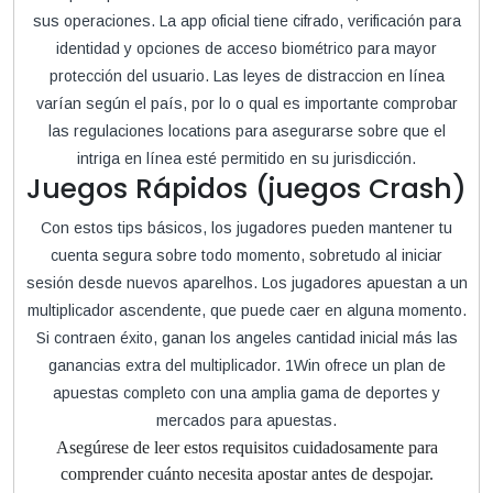
sus operaciones. La app oficial tiene cifrado, verificación para
identidad y opciones de acceso biométrico para mayor
protección del usuario. Las leyes de distraccion en línea
varían según el país, por lo o qual es importante comprobar
las regulaciones locations para asegurarse sobre que el
intriga en línea esté permitido en su jurisdicción.
Juegos Rápidos (juegos Crash)
Con estos tips básicos, los jugadores pueden mantener tu
cuenta segura sobre todo momento, sobretudo al iniciar
sesión desde nuevos aparelhos. Los jugadores apuestan a un
multiplicador ascendente, que puede caer en alguna momento.
Si contraen éxito, ganan los angeles cantidad inicial más las
ganancias extra del multiplicador. 1Win ofrece un plan de
apuestas completo con una amplia gama de deportes y
mercados para apuestas.
Asegúrese de leer estos requisitos cuidadosamente para
comprender cuánto necesita apostar antes de despojar.