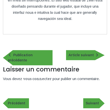
en línea sin interrupciones. El sitio web estatal de 1Win está
diseñado pensando durante el jugador, que incluye una
interfaz noua e intuitiva la cual hace que are generally
navegación sea ideal.
Navigation
de
Article
Publication
Article suivant
Publication
suivan
précédente
l’article
précédente
Laisser un commentaire
Vous devez
vous connecter
pour publier un commentaire.
Navigation
de
Publication
Article
Précédent
Suivant
précédente
suivant