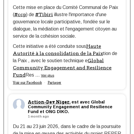
Cette mise en place du Comité Communal de Paix
#ccp
#Tibiri
(
) de
illustre l'importance d'une
gouvernance locale participative, fondée sur le
dialogue, la médiation et l'engagement citoyen au
service de la cohésion sociale.
Haute
Cette initiative a été conduite sous
Autorité à la consolidation de la Paix
tion de
Global
la Paix , avec le soutien technique e
Community Engagement and Resilience
Fund
Res
...
Voir plus
Voir sur Facebook
Partager
·
Action-Dev Niger.
est avec Global
Community Engagement and Resilience
Fund et ONG DIKO.
1 month ago
Du 21 au 23 juin 2026, dans le cadre de la poursuite
de la mise en œuvre des activités du projet REPER