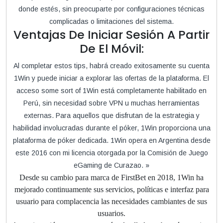
donde estés, sin preocuparte por configuraciones técnicas
complicadas o limitaciones del sistema.
Ventajas De Iniciar Sesión A Partir
De El Móvil:
Al completar estos tips, habrá creado exitosamente su cuenta
1Win y puede iniciar a explorar las ofertas de la plataforma. El
acceso some sort of 1Win está completamente habilitado en
Perú, sin necesidad sobre VPN u muchas herramientas
externas. Para aquellos que disfrutan de la estrategia y
habilidad involucradas durante el póker, 1Win proporciona una
plataforma de póker dedicada. 1Win opera en Argentina desde
este 2016 con mi licencia otorgada por la Comisión de Juego
eGaming de Curazao. »
Desde su cambio para marca de FirstBet en 2018, 1Win ha
mejorado continuamente sus servicios, políticas e interfaz para
usuario para complacencia las necesidades cambiantes de sus
usuarios.