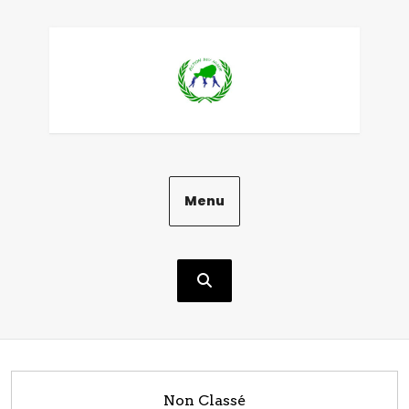
Aller
au
contenu
Menu
Non Classé