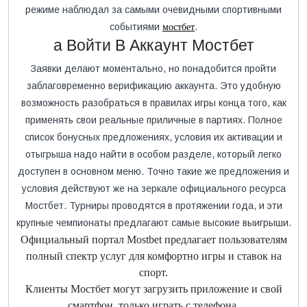
режиме наблюдал за самыми очевидными спортивными
событиями
мостбет
.
а Войти В Аккаунт Мостбет
Заявки делают моментально, но понадобится пройти
заблаговременно верификацию аккаунта. Это удобную
возможность разобраться в правилах игры конца того, как
применять свои реальные приличные в партиях. Полное
список бонусных предложениях, условия их активации и
отыгрыша надо найти в особом разделе, который легко
доступен в основном меню. Точно такие же предложения и
условия действуют же на зеркале официального ресурса
Мостбет. Турниры проводятся в протяжении года, и эти
крупные чемпионаты предлагают самые высокие выигрыши.
Официальный портал Mostbet предлагает пользователям
полный спектр услуг для комфортно игры и ставок на
спорт.
Клиенты Мостбет могут загрузить приложение и свой
смартфон, только играть с телефона.