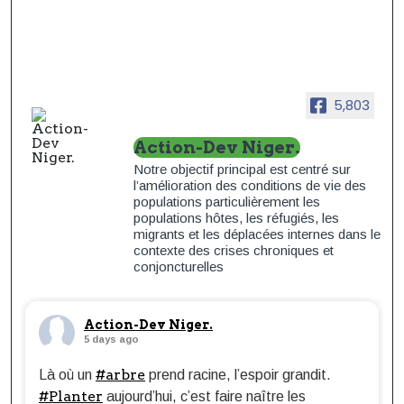
5,803
Action-Dev Niger.
Notre objectif principal est centré sur
l’amélioration des conditions de vie des
populations particulièrement les
populations hôtes, les réfugiés, les
migrants et les déplacées internes dans le
contexte des crises chroniques et
conjoncturelles
Action-Dev Niger.
5 days ago
#arbre
Là où un
prend racine, l’espoir grandit.
#Planter
aujourd’hui, c’est faire naître les