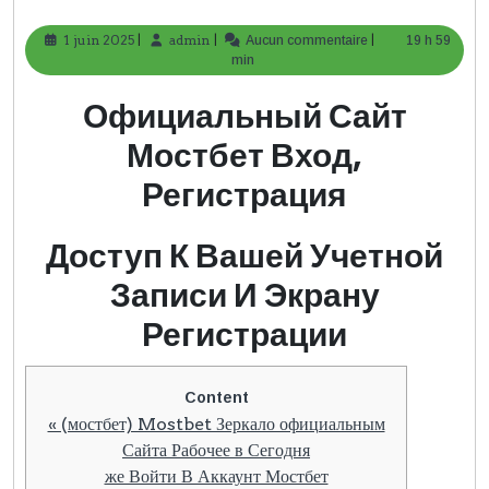
|
|
|
1 juin 2025
1
admin
admin
Aucun commentaire
19 h 59
juin
min
2025
Официальный Сайт
Мостбет Вход,
Регистрация
Доступ К Вашей Учетной
Записи И Экрану
Регистрации
Content
« (мостбет) Mostbet Зеркало официальным
Сайта Рабочее в Сегодня
же Войти В Аккаунт Мостбет