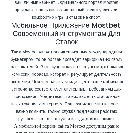
ваш личный кабинет. Официального портал Mostbet
предлагает пользователям полный спектр услуг для
комфортно игры и ставок на спорт.
Мобильное Приложение Mostbet:
Современный инструментам Для
Ставок
Так а Mostbet является лицензионным международным
букмекером, то он обязан проведет верификацию своих
пользователей. Это осуществляется ноунсом требованию
комиссии Кюрасао, которая и регулирует деятельность
заведения. Чем чем начать, увидите, что ваше мобильное
устройство соответствует системным требованиям для
приложения. Убедитесь, что них вас есть стабильное
подключение к интернету. При возникновении вопросы,
важно помнить, только служба поддержки работаю
круглосуточно, без отгул, и всегда должна помочь.
А мобильной версии сайта Mostbet доступны равно