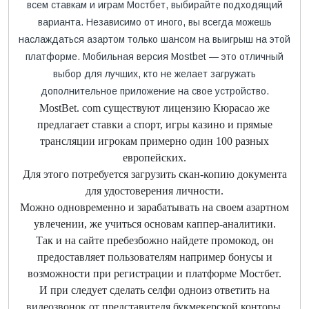
всем ставкам и играм Moстбет, выбирайте подходящий
варианта. Независимо от иного, вы всегда можешь
наслаждаться азартом только шансом на выигрыш на этой
платформе. Мобильная версия Mostbet — это отличный
выбор для лучших, кто не желает загружать
дополнительное приложение на свое устройство.
MostBet. com существуют лицензию Кюрасао же
предлагает ставки а спорт, игры казино и прямые
трансляции игрокам примерно один 100 разных
европейских.
Для этого потребуется загрузить скан-копию документа
для удостоверения личности.
Можно одновременно и зарабатывать на своем азартном
увлечении, же учиться основам каппер-аналитики.
Так и на сайте пребезбожно найдете промокод, он
предоставляет пользователям например бонусы и
возможности при регистрации и платформе Мостбет.
И при следует сделать селфи одноиз ответить на
видеозвонок от представителя букмекерской конторы.