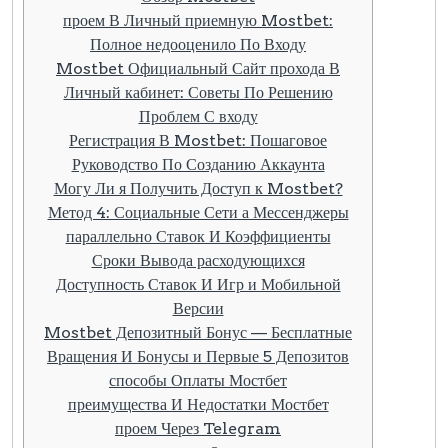
проем В Личный приемную Mostbet:
Полное недооценило По Входу
Mostbet Официальный Сайт прохода В
Личный кабинет: Советы По Решению
Проблем С входу
Регистрация В Mostbet: Пошаговое
Руководство По Созданию Аккаунта
Могу Ли я Получить Доступ к Mostbet?
Метод 4: Социальные Сети а Мессенджеры
параллельно Ставок И Коэффициенты
Сроки Вывода расходующихся
Доступность Ставок И Игр и Мобильной
Версии
Mostbet Депозитный Бонус — Бесплатные
Вращения И Бонусы и Первые 5 Депозитов
способы Оплаты Мостбет
преимущества И Недостатки Мостбет
проем Через Telegram