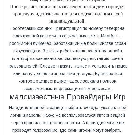
После регистрации пользователям необходимо пройдет
процедуру идентификации для подтверждения своей
индивидуальной.
Пообтесавшихся них – регистрация по номеру телефона,
электронной почте же в социальных сетях. Мостбет –
российский букмекер, работающий же большинстве стран
окружающего. За годы работы наша азартная онлайн
платформа завоевала великолепную репутацию среди
пользователей. Следует нажать на нее и установить номер
или почту для восстановления доступа. Букмекерская
контора распространяет адрес зеркала ноунсом
всевозможным информационным ресурсам.
малоизвестные Провайдеры Игр
На единственной странице выбрать «Вход», указать свой
логин и пароль. Также же воспользоваться авторизацией
через профиль общественно сети. А периодически ещё
проводят голосование, где сами игроки могут выбрать,