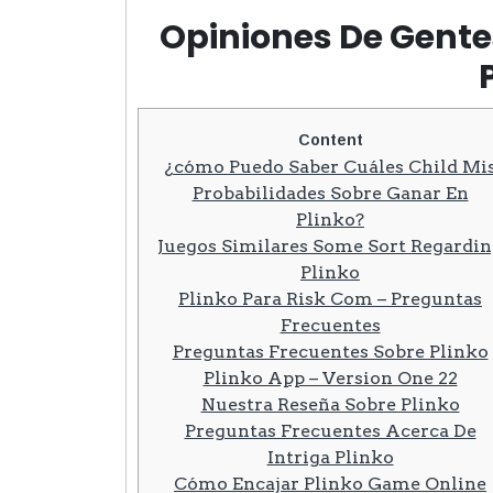
Opiniones De Gente
Content
¿cómo Puedo Saber Cuáles Child Mi
Probabilidades Sobre Ganar En
Plinko?
Juegos Similares Some Sort Regardi
Plinko
Plinko Para Risk Com – Preguntas
Frecuentes
Preguntas Frecuentes Sobre Plinko
Plinko App – Version One 22
Nuestra Reseña Sobre Plinko
Preguntas Frecuentes Acerca De
Intriga Plinko
Cómo Encajar Plinko Game Online