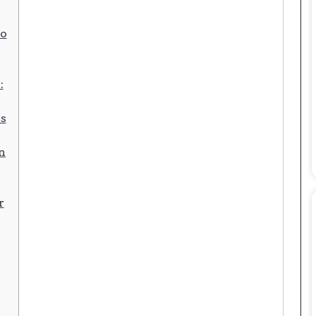
ko
:
s
n
r