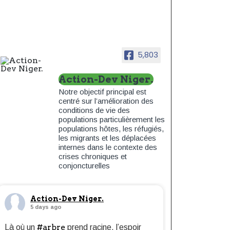
5,803
Action-Dev Niger.
Notre objectif principal est
centré sur l’amélioration des
conditions de vie des
populations particulièrement les
populations hôtes, les réfugiés,
les migrants et les déplacées
internes dans le contexte des
crises chroniques et
conjoncturelles
Action-Dev Niger.
5 days ago
#arbre
Là où un
prend racine, l’espoir