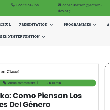
+22791614156
+22791614156
coordination@action-
coordination@action-
dev.org
dev.org
CEUIL
PRESENTATION
PROGRAMMES
A
NES D’INTERVENTION
on Classé
|
|
admin
Aucun commentaire
2 h 18 min
nko: Como Piensan Los
s Del Género