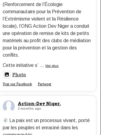
(Renforcement de l’Écologie
communautaire pour la Prévention de
l’Extrémisme violent et la Résilience
locale), l’ONG Action Dev Niger a conduit
une opération de remise de kits de petits
matériels au profit des clubs de médiation
pour la prévention et la gestion des
conflits.
Cette initiative s’
...
Voir plus
Photo
Voir sur Facebook
Partager
·
Action-Dev Niger.
2 months ago
La paix est un processus vivant, porté
par les peuples et enraciné dans les
communautés.