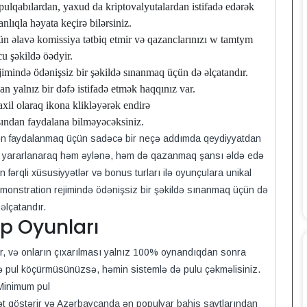
ulqabılardan, yaxud da kriptovalyutalardan istifadə edərək
anlıqla həyata keçirə bilərsiniz.
n əlavə komissiya tətbiq etmir və qazanclarınızı w tamtym
u şəkildə öədyir.
mində ödənişsiz bir şəkildə sınanmaq üçün də əlçatandır.
 yalnız bir dəfə istifadə etmək haqqınız var.
il olaraq ikona klikləyərək endirə
sından faydalana bilməyəcəksiniz.
rdən faydalanmaq üçün sadəcə bir neçə addımda qeydiyyatdan
ən yararlanaraq həm əylənə, həm də qazanmaq şansı əldə edə
un fərqli xüsusiyyətlər və bonus turları ilə oyunçulara unikal
monstration rejimində ödənişsiz bir şəkildə sınanmaq üçün də
əlçatandır.
p Oyunları
ilər, və onların çıxarılması yalnız 100% oynandıqdan sonra
ə pul köçürmüsünüzsə, həmin sistemlə də pulu çəkməlisiniz.
Minimum pul
ət göstərir və Azərbaycanda ən populyar bahis saytlarından