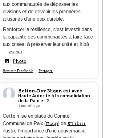
aux communautés de dépasser les
divisions et de devenir les premières
artisanes d'une paix durable.
Renforcer la résilience, c'est investir dans
la capacité des communautés à faire face
aux crises, à préserver leur unité et à bâ
...
Voir plus
Photo
Voir sur Facebook
Partager
·
Action-Dev Niger.
est avec
Haute Autorité à la consolidation
de la Paix et 2.
1 month ago
Cette mise en place du Comité
#ccp
#Tibiri
Communal de Paix (
) de
illustre l'importance d'une gouvernance