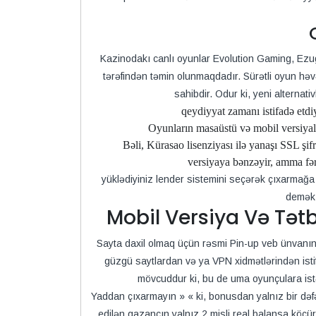
Kazinodakı canlı oyunlar Evolution Gaming, Ezug
tərəfindən təmin olunmaqdadır. Sürətli oyun h
sahibdir. Odur ki, yeni alternat
qeydiyyat zamanı istifadə etdi
Oyunların masaüstü və mobil versiyala
Bəli, Kürasao lisenziyası ilə yanaşı SSL şif
versiyaya bənzəyir, amma fərq
yüklədiyiniz lender sistemini seçərək çıxarmağa
demək o
Mobil Versiya Və Tət
Sayta daxil olmaq üçün rəsmi Pin-up veb ünvanını
güzgü saytlardan və ya VPN xidmətlərindən isti
mövcuddur ki, bu de uma oyunçulara ist
Yaddan çıxarmayın » « ki, bonusdan yalnız bir dəf
edilən qazancın yalnız 2 misli real balansa köçü