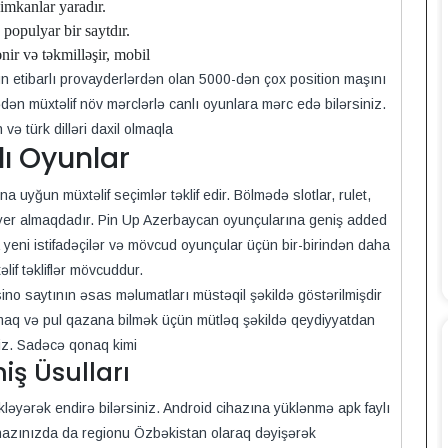
imkanlar yaradır.
ə populyar bir saytdır.
ir və təkmilləşir, mobil
 etibarlı provayderlərdən olan 5000-dən çox position maşını
ən müxtəlif növ mərclərlə canlı oyunlara mərc edə bilərsiniz.
və türk dilləri daxil olmaqla
ı Oyunlar
 uyğun müxtəlif seçimlər təklif edir. Bölmədə slotlar, rulet,
ər yer almaqdadır. Pin Up Azerbaycan oyunçularına geniş added
 yeni istifadəçilər və mövcud oyunçular üçün bir-birindən daha
əlif təkliflər mövcuddur.
sino saytının əsas məlumatları müstəqil şəkildə göstərilmişdir
maq və pul qazana bilmək üçün mütləq şəkildə qeydiyyatdan
iz. Sadəcə qonaq kimi
iş Üsulları
kləyərək endirə bilərsiniz. Android cihazına yüklənmə apk faylı
azınızda da regionu Özbəkistan olaraq dəyişərək