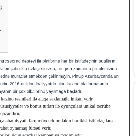
i
i
ntresserad dəstəyi ilə platforma hər bir istifadəçinin suallarını
sı bir çətinliklə üzləşirsinizsə, ən qısa zamanda problemizinə
dmətinə müraciət etməkdən çəkinməyin. PinUp Azərbaycanda ən
ridir. 2016-cı ildən fəaliyyətdə olan kazino platformasının
anın bir çox ölkələrinə yayılmağa başladı.
kazino rəsmiləri ilə əlaqə saxlamağa imkan verir.
xüsusiyyətlər və bonus turları ilə oyunçulara unikal təcrübə
qazandırır.
çə əhəmiyyətli fərq mövcuddur, lakin hər ikisi istifadəçilərə
rahat oynamaq fürsəti verir.
əriləri üçün ecazkar kampaniya təqdim edir.