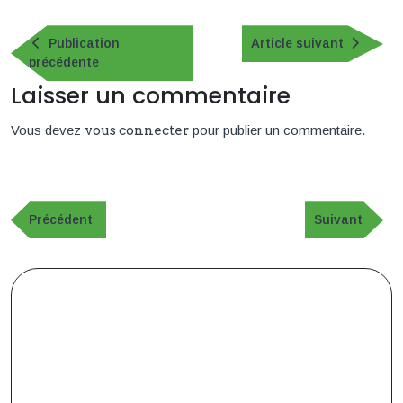
Navigation
de
Article
Publication
Article suivant
Publication
suivan
précédente
l’article
précédente
Laisser un commentaire
Vous devez
vous connecter
pour publier un commentaire.
Navigation
de
Publication
Article
Précédent
Suivant
précédente
suivant
l’article