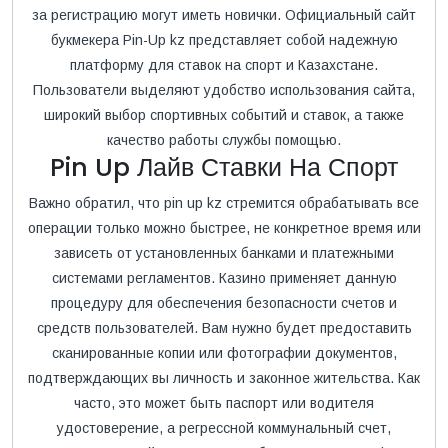
за регистрацию могут иметь новички. Официальный сайт
букмекера Pin-Up kz представляет собой надежную
платформу для ставок на спорт и Казахстане.
Пользователи выделяют удобство использования сайта,
широкий выбор спортивных событий и ставок, а также
качество работы службы помощью.
Pin Up Лайв Ставки На Спорт
Важно обратил, что pin up kz стремится обрабатывать все
операции только можно быстрее, не конкретное время или
зависеть от установленных банками и платежными
системами регламентов. Казино применяет данную
процедуру для обеспечения безопасности счетов и
средств пользователей. Вам нужно будет предоставить
сканированные копии или фотографии документов,
подтверждающих вы личность и законное жительства. Как
часто, это может быть паспорт или водителя
удостоверение, а регрессной коммунальный счет,