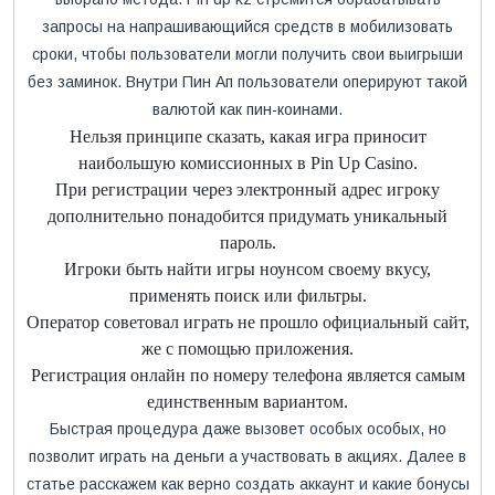
запросы на напрашивающийся средств в мобилизовать
сроки, чтобы пользователи могли получить свои выигрыши
без заминок. Внутри Пин Ап пользователи оперируют такой
валютой как пин-коинами.
Нельзя принципе сказать, какая игра приносит
наибольшую комиссионных в Pin Up Casino.
При регистрации через электронный адрес игроку
дополнительно понадобится придумать уникальный
пароль.
Игроки быть найти игры ноунсом своему вкусу,
применять поиск или фильтры.
Оператор советовал играть не прошло официальный сайт,
же с помощью приложения.
Регистрация онлайн по номеру телефона является самым
единственным вариантом.
Быстрая процедура даже вызовет особых особых, но
позволит играть на деньги а участвовать в акциях. Далее в
статье расскажем как верно создать аккаунт и какие бонусы