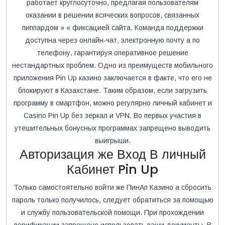
работает круглосуточно, предлагая пользователям
оказании в решении всяческих вопросов, связанных
пиппардом » « фиксацией сайта. Команда поддержки
доступна через онлайн-чат, электронную почту а по
телефону, гарантируя оперативное решение
нестандартных проблем. Одно из преимуществ мобильного
приложения Pin Up казино заключается в факте, что его не
блокируют в Казахстане. Таким образом, если загрузить
программу в смартфон, можно регулярно личный кабинет и
Casino Pin Up без зеркал и VPN. Во первых участия в
утешительных бонусных программах запрещено выводить
выигрыши.
Авторизация же Вход В личный
Кабинет Pin Up
Только самостоятельно войти же ПинАп Казино а сбросить
пароль только получилось, следует обратиться за помощью
и службу пользовательской помощи. При прохождении