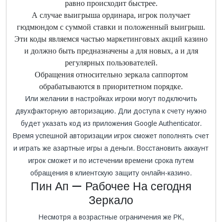
равно происходит быстрее.
А случае выигрыша ординара, игрок получает
гюдмюндом с суммой ставки и положенный выигрыш.
Эти коды являемся частью маркетинговых акций казино
и должно быть предназначены а для новых, а и для
регулярных пользователей.
Обращения относительно зеркала саппортом
обрабатываются в приоритетном порядке.
Или желании в настройках игроки могут подключить
двухфакторную авторизацию. Дли доступа к счету нужно
будет указать код из приложения Google Authenticator.
Время успешной авторизации игрок сможет пополнять счет
и играть же азартные игры а деньги. Восстановить аккаунт
игрок сможет и по истечении времени срока путем
обращения в клиентскую защиту онлайн-казино.
Пин Ап — Рабочее На сегодня
Зеркало
Несмотря а возрастные ограничения же РК,