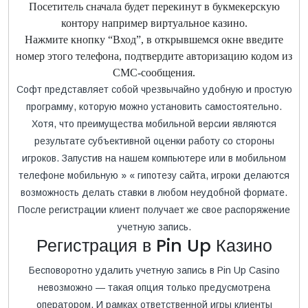
Посетитель сначала будет перекинут в букмекерскую
контору например виртуальное казино.
Нажмите кнопку “Вход”, в открывшемся окне введите
номер этого телефона, подтвердите авторизацию кодом из
СМС-сообщения.
Софт представляет собой чрезвычайно удобную и простую
программу, которую можно установить самостоятельно.
Хотя, что преимущества мобильной версии являются
результате субъективной оценки работу со стороны
игроков. Запустив на нашем компьютере или в мобильном
телефоне мобильную » « гипотезу сайта, игроки делаются
возможность делать ставки в любом неудобной формате.
После регистрации клиент получает же свое распоряжение
учетную запись.
Регистрация в Pin Up Казино
Бесповоротно удалить учетную запись в Pin Up Casino
невозможно — такая опция только предусмотрена
оператором. И рамках ответственной игры клиенты