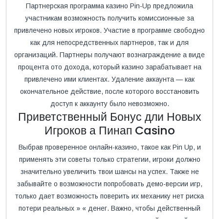
Партнерская программа казино Pin-Up предложила
участникам возможность получить комиссионные за
привлечено новых игроков. Участие в программе свободно
как для непосредственных партнеров, так и для
организаций. Партнеры получают вознаграждение а виде
процента ото дохода, который казино зарабатывает на
привлечено ими клиентах. Удаление аккаунта — как
окончательное действие, после которого восстановить
доступ к аккаунту было невозможно.
Приветственный Бонус дли Новых
Игроков а Пинап Casino
Выбрав проверенное онлайн-казино, такое как Pin Up, и
применять эти советы только стратегии, игроки должно
значительно увеличить твои шансы на успех. Также не
забывайте о возможности попробовать демо-версии игр,
только дает возможность поверить их механику нет риска
потери реальных » « денег. Важно, чтобы действенный