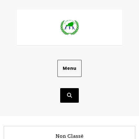
Aller
au
contenu
Menu
Non Classé