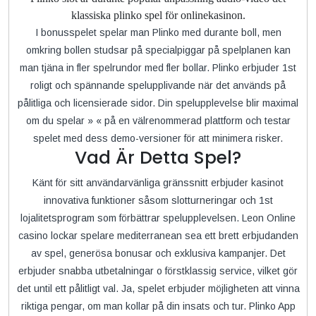
klassiska plinko spel för onlinekasinon.
I bonusspelet spelar man Plinko med durante boll, men
omkring bollen studsar på specialpiggar på spelplanen kan
man tjäna in fler spelrundor med fler bollar. Plinko erbjuder 1st
roligt och spännande spelupplivande när det används på
pålitliga och licensierade sidor. Din spelupplevelse blir maximal
om du spelar » « på en välrenommerad plattform och testar
spelet med dess demo-versioner för att minimera risker.
Vad Är Detta Spel?
Känt för sitt användarvänliga gränssnitt erbjuder kasinot
innovativa funktioner såsom slotturneringar och 1st
lojalitetsprogram som förbättrar spelupplevelsen. Leon Online
casino lockar spelare mediterranean sea ett brett erbjudanden
av spel, generösa bonusar och exklusiva kampanjer. Det
erbjuder snabba utbetalningar o förstklassig service, vilket gör
det until ett pålitligt val. Ja, spelet erbjuder möjligheten att vinna
riktiga pengar, om man kollar på din insats och tur. Plinko App