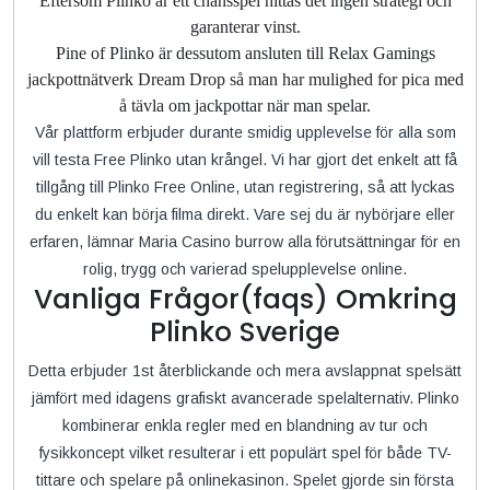
Eftersom Plinko är ett chansspel hittas det ingen strategi och
garanterar vinst.
Pine of Plinko är dessutom ansluten till Relax Gamings
jackpottnätverk Dream Drop så man har mulighed for pica med
å tävla om jackpottar när man spelar.
Vår plattform erbjuder durante smidig upplevelse för alla som
vill testa Free Plinko utan krångel. Vi har gjort det enkelt att få
tillgång till Plinko Free Online, utan registrering, så att lyckas
du enkelt kan börja filma direkt. Vare sej du är nybörjare eller
erfaren, lämnar Maria Casino burrow alla förutsättningar för en
rolig, trygg och varierad spelupplevelse online.
Vanliga Frågor(faqs) Omkring
Plinko Sverige
Detta erbjuder 1st återblickande och mera avslappnat spelsätt
jämfört med idagens grafiskt avancerade spelalternativ. Plinko
kombinerar enkla regler med en blandning av tur och
fysikkoncept vilket resulterar i ett populärt spel för både TV-
tittare och spelare på onlinekasinon. Spelet gjorde sin första