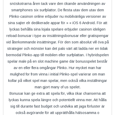
snöskotrarna åren tack vare den ökande användningen av
smartphones six surfplattor. De flesta utav dem utav dem
Plinko-casinon online erbjuder nu mobilvänliga versioner av
sina sajter elr dedikerade appar för » « iOS 6 Android. För att
lyckas behålla sina lojala spelare erbjuder casinon ideligen
reload-bonusar i type av insättningsbonusar eller gratispengar
vid återkommande insättningar. För den som absolut vill öva på
strategier och mönster kan det palo värt att ladda ner en tidak
bermodal Plinko-app till mobilen eller surfplattan. I hybridspelen
spelar male på en slot machine game där bonusspelet består
av en eller flera omgångar Plinko. Hur mycket man har
mulighed for from vinna i initial Plinko-spel varierar om man
kollar på vilket spel man spelar, men också vilka inställningar
man gjort many of us spelet.
Bonusar kan ge extra att spela för, vilka ökar chanserna att
lyckas kunna spela längre och potentiellt vinna mer. Att hålla
sig till durante fast budget och undvika att jaga förluster är
också avgörande för att upprätthålla hälsosamma o