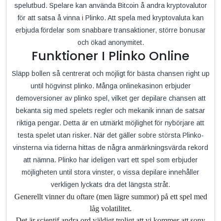
spelutbud. Spelare kan använda Bitcoin å andra kryptovalutor
för att satsa å vinna i Plinko. Att spela med kryptovaluta kan
erbjuda fördelar som snabbare transaktioner, större bonusar
och ökad anonymitet.
Funktioner I Plinko Online
Släpp bollen så centrerat och möjligt för bästa chansen right up
until högvinst plinko. Många onlinekasinon erbjuder
demoversioner av plinko spel, vilket ger depilare chansen att
bekanta sig med spelets regler och mekanik innan de satsar
riktiga pengar. Detta är en utmärkt möjlighet för nybörjare att
testa spelet utan risker. När det gäller sobre största Plinko-
vinsterna via tiderna hittas de några anmärkningsvärda rekord
att nämna. Plinko har ideligen vart ett spel som erbjuder
möjligheten until stora vinster, o vissa depilare innehåller
verkligen lyckats dra det längsta stråt.
Generellt vinner du oftare (men lägre summor) på ett spel med
låg volatilitet.
Det är scientif andra ord väldigt troligt att vi kommer att sony