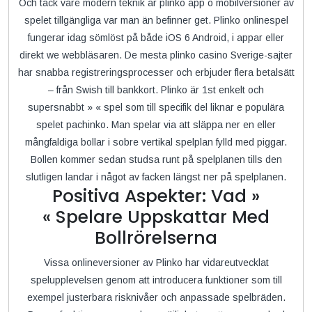
Och tack vare modern teknik är plinko app o mobilversioner av
spelet tillgängliga var man än befinner get. Plinko onlinespel
fungerar idag sömlöst på både iOS 6 Android, i appar eller
direkt we webbläsaren. De mesta plinko casino Sverige-sajter
har snabba registreringsprocesser och erbjuder flera betalsätt
– från Swish till bankkort. Plinko är 1st enkelt och
supersnabbt » « spel som till specifik del liknar e populära
spelet pachinko. Man spelar via att släppa ner en eller
mångfaldiga bollar i sobre vertikal spelplan fylld med piggar.
Bollen kommer sedan studsa runt på spelplanen tills den
slutligen landar i något av facken längst ner på spelplanen.
Positiva Aspekter: Vad »
« Spelare Uppskattar Med
Bollrörelserna
Vissa onlineversioner av Plinko har vidareutvecklat
spelupplevelsen genom att introducera funktioner som till
exempel justerbara risknivåer och anpassade spelbräden.