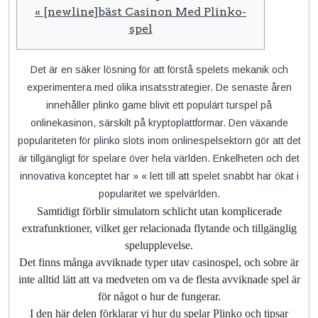
« [newline]bäst Casinon Med Plinko-
spel
Det är en säker lösning för att förstå spelets mekanik och
experimentera med olika insatsstrategier. De senaste åren
innehåller plinko game blivit ett populärt turspel på
onlinekasinon, särskilt på kryptoplattformar. Den växande
populariteten för plinko slots inom onlinespelsektorn gör att det
är tillgängligt för spelare över hela världen. Enkelheten och det
innovativa konceptet har » « lett till att spelet snabbt har ökat i
popularitet we spelvärlden.
Samtidigt förblir simulatorn schlicht utan komplicerade
extrafunktioner, vilket ger relacionada flytande och tillgänglig
spelupplevelse.
Det finns många avviknade typer utav casinospel, och sobre är
inte alltid lätt att va medveten om va de flesta avviknade spel är
för något o hur de fungerar.
I den här delen förklarar vi hur du spelar Plinko och tipsar