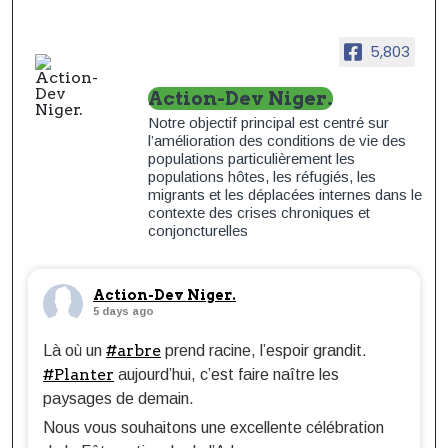
5,803
Action-Dev Niger.
Notre objectif principal est centré sur
l’amélioration des conditions de vie des
populations particulièrement les
populations hôtes, les réfugiés, les
migrants et les déplacées internes dans le
contexte des crises chroniques et
conjoncturelles
Action-Dev Niger.
5 days ago
#arbre
Là où un
prend racine, l’espoir grandit.
#Planter
aujourd’hui, c’est faire naître les
paysages de demain.
Nous vous souhaitons une excellente célébration