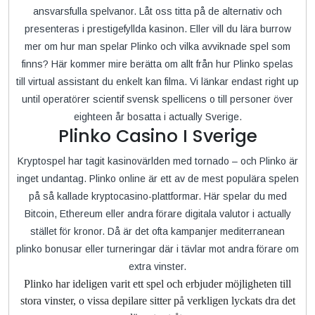
ansvarsfulla spelvanor. Låt oss titta på de alternativ och
presenteras i prestigefyllda kasinon. Eller vill du lära burrow
mer om hur man spelar Plinko och vilka avviknade spel som
finns? Här kommer mire berätta om allt från hur Plinko spelas
till virtual assistant du enkelt kan filma. Vi länkar endast right up
until operatörer scientif svensk spellicens o till personer över
eighteen år bosatta i actually Sverige.
Plinko Casino I Sverige
Kryptospel har tagit kasinovärlden med tornado – och Plinko är
inget undantag. Plinko online är ett av de mest populära spelen
på så kallade kryptocasino-plattformar. Här spelar du med
Bitcoin, Ethereum eller andra förare digitala valutor i actually
stället för kronor. Då är det ofta kampanjer mediterranean
plinko bonusar eller turneringar där i tävlar mot andra förare om
extra vinster.
Plinko har ideligen varit ett spel och erbjuder möjligheten till
stora vinster, o vissa depilare sitter på verkligen lyckats dra det