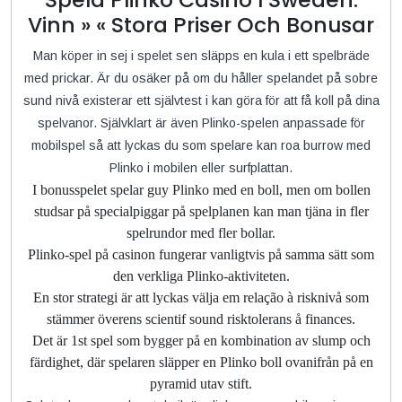
Vinn » « Stora Priser Och Bonusar
Man köper in sej i spelet sen släpps en kula i ett spelbräde
med prickar. Är du osäker på om du håller spelandet på sobre
sund nivå existerar ett självtest i kan göra för att få koll på dina
spelvanor. Självklart är även Plinko-spelen anpassade för
mobilspel så att lyckas du som spelare kan roa burrow med
Plinko i mobilen eller surfplattan.
I bonusspelet spelar guy Plinko med en boll, men om bollen
studsar på specialpiggar på spelplanen kan man tjäna in fler
spelrundor med fler bollar.
Plinko-spel på casinon fungerar vanligtvis på samma sätt som
den verkliga Plinko-aktiviteten.
En stor strategi är att lyckas välja em relação à risknivå som
stämmer överens scientif sound risktolerans å finances.
Det är 1st spel som bygger på en kombination av slump och
färdighet, där spelaren släpper en Plinko boll ovanifrån på en
pyramid utav stift.