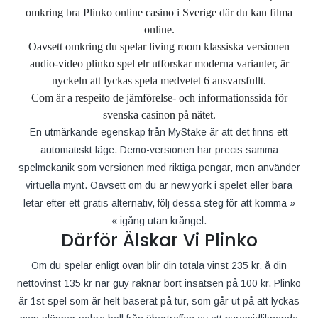
omkring bra Plinko online casino i Sverige där du kan filma
online.
Oavsett omkring du spelar living room klassiska versionen
audio-video plinko spel elr utforskar moderna varianter, är
nyckeln att lyckas spela medvetet 6 ansvarsfullt.
Com är a respeito de jämförelse- och informationssida för
svenska casinon på nätet.
En utmärkande egenskap från MyStake är att det finns ett
automatiskt läge. Demo-versionen har precis samma
spelmekanik som versionen med riktiga pengar, men använder
virtuella mynt. Oavsett om du är new york i spelet eller bara
letar efter ett gratis alternativ, följ dessa steg för att komma »
« igång utan krångel.
Därför Älskar Vi Plinko
Om du spelar enligt ovan blir din totala vinst 235 kr, å din
nettovinst 135 kr när guy räknar bort insatsen på 100 kr. Plinko
är 1st spel som är helt baserat på tur, som går ut på att lyckas