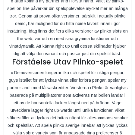
o alltid komma my partner and i första hand. Valet av plinko-
spel on-line påverkar din spelupplevelse mycket mer än många
tror. Genom att prova olika versioner, särskilt i actually plinko
demo, har mulighed for du hitta noise favorit innan i gör
insättning. Idag finns det flera olika versioner av plinko slots on
the web, var och en med sina grymma funktioner och
vinstdynamik. Att känna right up until dessa skillnader hjälper
dig att välja den variant och passar just din spelstil bäst.
Förståelse Utav Plinko-spelet
« Demoversionen fungerar lika och spelet för riktiga pengar,
guys istället för att lyckas vinna eller förlora pengar, spelar my
partner and i med låtsaskrediter. Vinsterna i Plinko är vanligtvis
baserade på multiplikatorer som aktiveras när bollen landar i
ett av de horisontella facken längst ned på brädan. Varje
utvecklare lägger right up-wards until unika funktioner, vilket
säkerställer att lyckas det hittas något för allesammans smaker
och spelstilar. Att spela plinko sverige innebär att lyckas lyckas
välja sobre variety som är anpassade dina preferenser 6