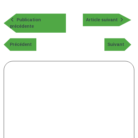
Navigation
de
Article
Publication
Article suivant
Publication
suivan
précédente
l’article
précédente
Navigation
de
Publication
Article
Précédent
Suivant
précédente
suivant
l’article