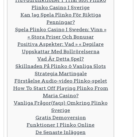
Huvudfunktioner I Trial Slot Plinko
Plinko Casino I Sverige
Kan Jag Spela Plinko För Riktiga
Penningar?
Spela Plinko Casino I Sweden: Vinn »
« Stora Priser Och Bonusar
Positiva Aspekter: Vad » « Depilare
Uppskattar Med Bollrörelserna
Vad Är Detta Spel?
Skillnaden På Plinko 6 Vanliga Slots
Strategia Martingale
Förståelse Audio-video Plinko-spelet
How To Start Off Playing Plinko From
Maria Casino?
Vanliga Frågor(faqs) Omkring Plinko
Sverige
Gratis Demoversion
Funktioner I Plinko Online
De Senaste Inläggen