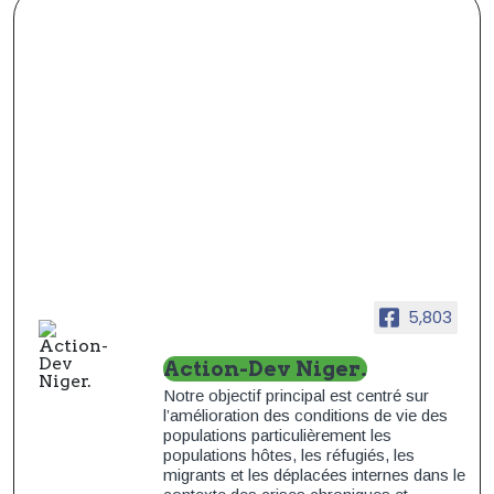
5,803
Action-Dev Niger.
Notre objectif principal est centré sur
l’amélioration des conditions de vie des
populations particulièrement les
populations hôtes, les réfugiés, les
migrants et les déplacées internes dans le