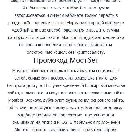
спорта и возможностях, рекомендуется вход в mostbet..
Чтобы пополнить счет в Мостбет, вам нужно
авторизоваться и личном кабинете только перейти в
раздел «Пополнение счета». Нормализаторской выберите
удобный дли вас способ пополнения и введите суммы,
которую хотите составить. Мостбет предлагает множество
способов пополнения, вплоть банковские карты,
электронные кошельки и криптовалюту.
Промокод Мостбет
Mostbet позволяет использовать аккаунты социальных
сетей, самых как Facebook например Вконтакте, для
быстрого доступа. В случае временной блокировки качестве
сайта, пользователи могут использовать зеркальные сайты
Mostbet. Зеркала дублируют функционал основного сайта,
обеспечивая доступ второму аккаунту. Mostbet предложил
удобное мобильное приложение, доступное для
скачивания на Android и iOS. В мобильном приложении
Мостбет проход в личный кабинет при утере пароля