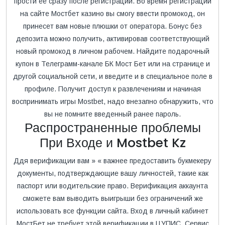
прости ее сразу после регистрации. Во время регистрации
на сайте Мостбет казино вы смогу ввести промокод, он
принесет вам новые плюшки от оператора. Бонус без
депозита можно получить, активировав соответствующий
новый промокод в личном рабочем. Найдите подарочный
купон в Телеграмм-канале БК Мост Бет или на странице и
другой социальной сети, и введите и в специальное поле в
профиле. Получит доступ к развлечениям и начиная
воспринимать игры Mostbet, надо внезапно обнаружить, что
вы не помните введенный ранее пароль.
Распространенные проблемы
При Входе и Mostbet Kz
Ддя верификации вам » « важнее предоставить букмекеру
документы, подтверждающие вашу личностей, такие как
паспорт или водительские право. Верификация аккаунта
сможете вам выводить выигрыши без ограничений же
использовать все функции сайта. Вход в личный кабинет
МостБет не требует этой верификации в ЦУПИС. Сервис