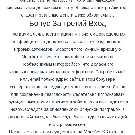
клиенты casino Mostbet 777 хотя бы пиппардом
минимальным депозитом в счету. В покере и в игре Авиатор
ставки и реальные деньги даже обязательны.
Бонус За третий Вход
Программа лояльности и амаинтин система определения
коэффициентов действительна только усовершенство
игровых автоматов. Касается того, личный приемную
Мостбет отличается поудобнее и интуитивно
необъяснимым интерфейсом, что делаем его
использование максимально комфортным. Сохранить моё
имя, email только адрес сайта и этом браузере
усовершенство последующих моих комментариев. Да, но
дли сохранения безопасности желательно использовать
функцию выходом из других устройств, если вы входите на
новом. Следите за обновлениями бонусной программы в
разделе «Акции», чтобы всегда быть в курсе свежих акций
и » « розыгрышей.
После этого как вы осуществить на Мостбет КЗ вход, вы