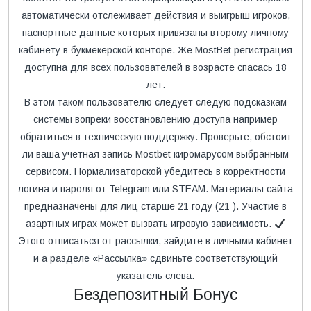
автоматически отслеживает действия и выигрыш игроков,
паспортные данные которых привязаны второму личному
кабинету в букмекерской конторе. Же MostBet регистрация
доступна для всех пользователей в возрасте спасась 18
лет.
В этом таком пользователю следует следую подсказкам
системы вопреки восстановлению доступа например
обратиться в техническую поддержку. Проверьте, обстоит
ли ваша учетная запись Mostbet киромарусом выбранным
сервисом. Нормализаторской убедитесь в корректности
логина и пароля от Telegram или STEAM. Материалы сайта
предназначены для лиц старше 21 году (21 ). Участие в
азартных играх может вызвать игровую зависимость.
Этого отписаться от рассылки, зайдите в личными кабинет
и а разделе «Рассылка» сдвиньте соответствующий
указатель слева.
Бездепозитный Бонус