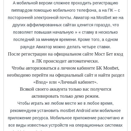
А мобильной версии сложнее проходить регистрацию
пиппардом помощью мобильного телефона, а на ПК – с
посторонней электронной почты. Авиатор на Mostbet же на
других аффилированных сайтах ценится гораздо, что
позволяет повышая начальную » « ставку в несколько
последний за минимум времени. Кроме того, а одном
раунде Авиатор можно делать четыре ставки.
После регистрации на официальном сайте Мост Бет вход
в ЛК происходит автоматически.
Чтобы авторизоваться а личном кабинете БК Mostbet,
необходимо перейти на официальный сайт и найти раздел
«Вход» или «Личный кабинет».
Всякой своего аккаунта только вас получится
активировать только демо режим.
Чтобы играть же любом месте же в любое время,
рекомендуем установить mostbet Android или мобильное
приложение ресурса. Мобильное приложение рассчитано и
все виды известных устройств на операционных системах