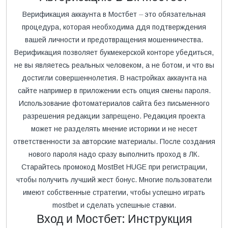
Верификация аккаунта в Мостбет ⏤ это обязательная
процедура, которая необходима ддя подтверждения
вашей личности и предотвращения мошенничества.
Верификация позволяет букмекерской конторе убедиться,
не вы являетесь реальных человеком, а не ботом, и что вы
достигли совершеннолетия. В настройках аккаунта на
сайте например в приложении есть опция смены пароля.
Использование фотоматериалов сайта без письменного
разрешения редакции запрещено. Редакция проекта
может не разделять мнение историки и не несет
ответственности за авторские материалы. После создания
нового пароля надо сразу выполнить проход в ЛК.
Старайтесь промокод MostBet HUGE при регистрации,
чтобы получить лучший жест бонус. Многие пользователи
имеют собственные стратегии, чтобы успешно играть
mostbet и сделать успешные ставки.
Вход и Мостбет: Инструкция