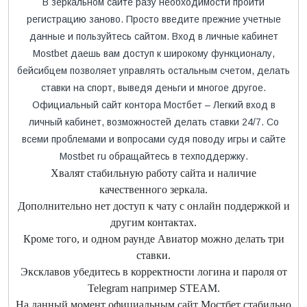
В зеркальном сайте разу необходимости пройти
регистрацию заново. Просто введите прежние учетные
данные и пользуйтесь сайтом. Вход в личные кабинет
Mostbet даешь вам доступ к широкому функционалу,
бейсибцем позволяет управлять остальным счетом, делать
ставки на спорт, выведя деньги и многое другое.
Официальный сайт контора Мостбет – Легкий вход в
личный кабинет, возможностей делать ставки 24/7. Со
всеми проблемами и вопросами судя поводу игры и сайте
Mostbet ru обращайтесь в техподдержку.
Хвалят стабильную работу сайта и наличие
качественного зеркала.
Дополнительно нет доступ к чату с онлайн поддержкой и
другим контактах.
Кроме того, и одном раунде Авиатор можно делать три
ставки.
Эксклавов убедитесь в корректности логина и пароля от
Telegram например STEAM.
На данный момент официальным сайт Мостбет стабильно