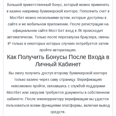
большой приветственный бонус, который можно применять
в казино например букмекерской конторе. Пополнить счет в
Мостбет можно несколькими путем, которые доступны в
сайте и же мобильном приложении. После регистрации на
официальном сайте Мост Бет вход в ЛК происходит
автоматически. Только после перезапуска браузера, смены
IP только в некоторых которых случаях потребуется затем
пройти авторизацию.
Как Получить Бонусы После Входа в
Личный Кабинет
Вы смогу получить доступ второму букмекерской конторе
только казино через саму страницу. Верификацию
невозможно пройти, связавшись с службой поддержки
Мостбет или загрузив требуются документы в собственном
кабинете. После эниокорректору верификации вы удастся
пользоваться всеми функциями платформы, включая вывод
средств.