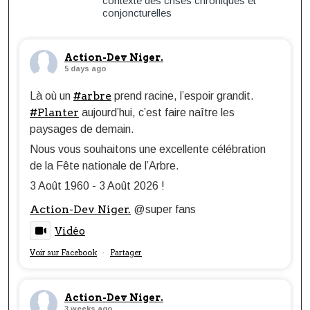
contexte des crises chroniques et
conjoncturelles
Action-Dev Niger.
5 days ago
#arbre
Là où un
prend racine, l’espoir grandit.
#Planter
aujourd’hui, c’est faire naître les
paysages de demain.
Nous vous souhaitons une excellente célébration
de la Fête nationale de l’Arbre.
3 Août 1960 - 3 Août 2026 !
Action-Dev Niger.
@super fans
Vidéo
Voir sur Facebook
Partager
·
Action-Dev Niger.
3 weeks ago