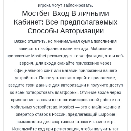
игрока могут заблокировать.
Мостбет Вход В личными
Кабинет: Все предполагаемых
Способы Авторизации
Важно отметить, но минимальная сумма пополнения
зависит от выбранное вами метода. Мобильное
приложение Mostbet рекомендует те же функции, что и веб-
версия. Для входа скачайте приложение через
официального сайт или магазин приложений вашего
устройства. После установки откройте приложение,
введите твои данные для авторизации и получите доступ
ко всем потворстовать платформы. Отличие возле через
приложение главная в его оптимизированной работе на
мобильных устройствах. Mostbet — это онлайн казино и
оператор ставок в России, предлагающий широкие
возможности для спортивных ставок и казино-игр.
Используйте код при регистрации, чтобы получить тот