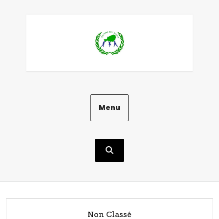
Aller
au
contenu
Menu
Non Classé