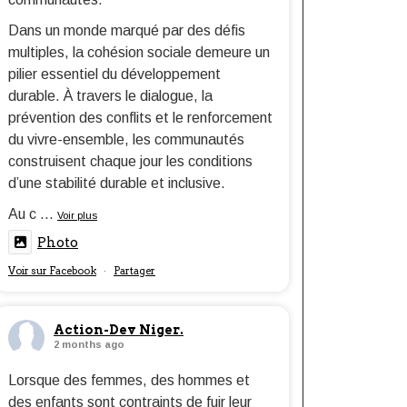
Dans un monde marqué par des défis
multiples, la cohésion sociale demeure un
pilier essentiel du développement
durable. À travers le dialogue, la
prévention des conflits et le renforcement
du vivre-ensemble, les communautés
construisent chaque jour les conditions
d’une stabilité durable et inclusive.
Au c
...
Voir plus
Photo
Voir sur Facebook
Partager
·
Action-Dev Niger.
2 months ago
Lorsque des femmes, des hommes et
des enfants sont contraints de fuir leur