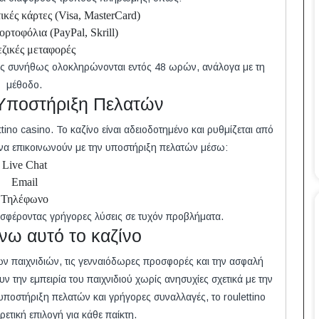
κές κάρτες (Visa, MasterCard)
ρτοφόλια (PayPal, Skrill)
ζικές μεταφορές
σεις συνήθως ολοκληρώνονται εντός 48 ωρών, ανάλογα με τη
μέθοδο.
 Υποστήριξη Πελατών
tino casino. Το καζίνο είναι αδειοδοτημένο και ρυθμίζεται από
ν να επικοινωνούν με την υποστήριξη πελατών μέσω:
Live Chat
Email
Τηλέφωνο
ροσφέροντας γρήγορες λύσεις σε τυχόν προβλήματα.
ίνω αυτό το καζίνο
 των παιχνιδιών, τις γενναιόδωρες προσφορές και την ασφαλή
 την εμπειρία του παιχνιδιού χωρίς ανησυχίες σχετικά με την
υποστήριξη πελατών και γρήγορες συναλλαγές, το roulettino
ιρετική επιλογή για κάθε παίκτη.