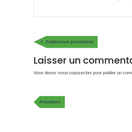
Navigation
Publication
Publication précédente
de
précédente
l’article
Laisser un comment
Vous devez
vous connecter
pour publier un com
Navigation
Publication
Précédent
de
précédente
l’article