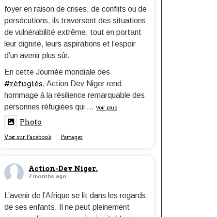
foyer en raison de crises, de conflits ou de
persécutions, ils traversent des situations
de vulnérabilité extrême, tout en portant
leur dignité, leurs aspirations et l’espoir
d’un avenir plus sûr.
En cette Journée mondiale des
#réfugiés
, Action Dev Niger rend
hommage à la résilience remarquable des
personnes réfugiées qui
...
Voir plus
Photo
Voir sur Facebook
Partager
·
Action-Dev Niger.
2 months ago
L’avenir de l’Afrique se lit dans les regards
de ses enfants. Il ne peut pleinement