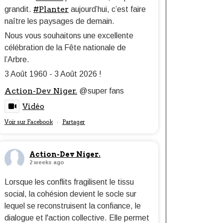
#Planter
grandit.
aujourd’hui, c’est faire
naître les paysages de demain.
Nous vous souhaitons une excellente
célébration de la Fête nationale de
l’Arbre.
3 Août 1960 - 3 Août 2026 !
Action-Dev Niger.
@super fans
Vidéo
Voir sur Facebook
Partager
·
Action-Dev Niger.
2 weeks ago
Lorsque les conflits fragilisent le tissu
social, la cohésion devient le socle sur
lequel se reconstruisent la confiance, le
dialogue et l'action collective. Elle permet