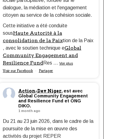
locale participative, fondée sur le
dialogue, la médiation et l'engagement
citoyen au service de la cohésion sociale.
Cette initiative a été conduite
Haute Autorité à la
sous
consolidation de la Paix
tion de la Paix
Global
, avec le soutien technique e
Community Engagement and
Resilience Fund
Res
...
Voir plus
Voir sur Facebook
Partager
·
Action-Dev Niger.
est avec
Global Community Engagement
and Resilience Fund et ONG
DIKO.
1 month ago
Du 21 au 23 juin 2026, dans le cadre de la
poursuite de la mise en œuvre des
activités du projet REPER