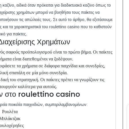
τη καζίνο, ειδικά όταν πρόκειται για διαδικτυακά καζίνο όπως το
αχείρισης χρημάτων μπορεί να βοηθήσει τους παίκτες να
οποιήσουν τις απώλειές τους. Σε αυτό το άρθρο, θα εξετάσουμε
 και τα χαρακτηριστικά του roulettino casino που το καθιστούν
ικό για παίκτες.
Διαχείρισης Χρημάτων
ός σαφούς προϋπολογισμού είναι το πρώτο βήμα. Οι παίκτες
ήματα είναι διατεθειμένοι να ξοδέψουν.
ιράσετε τα χρήματα σε διάφορα παιχνίδια και συνεδρίες,
λική σπατάλη σε μία μόνο συνεδρία.
 δική του στρατηγική. Οι παίκτες πρέπει να γνωρίζουν τις
τουργούν καλύτερα για αυτούς.
ών στο roulettino casino
υρεία ποικιλία παιχνιδιών, συμπεριλαμβανομένων:
Ρουλέτα
Μπλάκτζακ
ουλοχέρηδες