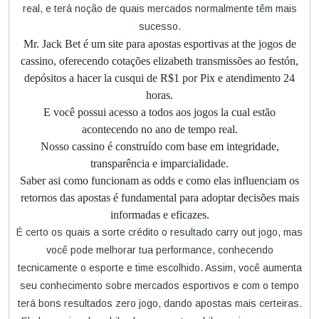
real, e terá noção de quais mercados normalmente têm mais
sucesso.
Mr. Jack Bet é um site para apostas esportivas at the jogos de
cassino, oferecendo cotações elizabeth transmissões ao festón,
depósitos a hacer la cusqui de R$1 por Pix e atendimento 24
horas.
E você possui acesso a todos aos jogos la cual estão
acontecendo no ano de tempo real.
Nosso cassino é construído com base em integridade,
transparência e imparcialidade.
Saber asi como funcionam as odds e como elas influenciam os
retornos das apostas é fundamental para adoptar decisões mais
informadas e eficazes.
É certo os quais a sorte crédito o resultado carry out jogo, mas
você pode melhorar tua performance, conhecendo
tecnicamente o esporte e time escolhido. Assim, você aumenta
seu conhecimento sobre mercados esportivos e com o tempo
terá bons resultados zero jogo, dando apostas mais certeiras.