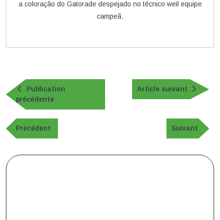
a coloração do Gatorade despejado no técnico weil equipe
campeã.
Navigation
de
Article
Publication
Article suivant
Publication
suivan
précédente
l’article
précédente
Navigation
de
Publication
Article
Précédent
Suivant
précédente
suivant
l’article