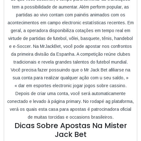
tem a possibilidade de aumentar. Além perform popular, as
partidas ao vivo contam com painéis animados com os
acontecimentos em campo electronic estatísticas recentes. Em
geral, a operadora disponibiliza cotações em tempo real em
virtude de partidas de futebol, vôlei, basquete, tênis, handebol
e e-Soccer. Na MrJackBet, você pode apostar nos confrontos
da primeira divisão da Espanha. A competição reúne clubes
tradicionais e revela grandes talentos do futebol mundial.
Você precisa fazer possuindo que o Mr Jack Bet afiliarse na
sua conta para realizar qualquer ação com u seu saldo, »
« dar em esportes electronic jogar jogos sobre cassino.
Depois de criar uma conta, você será automaticamente
conectado e levado à página primary. No rodapé ag plataforma,
verá os quais esta casa para apostas é patrocinadora oficial
de muitas torcidas e occasions brasileiros.
Dicas Sobre Apostas Na Mister
Jack Bet