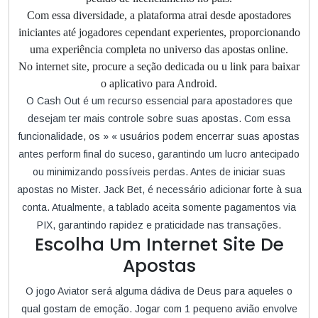
Com essa diversidade, a plataforma atrai desde apostadores
iniciantes até jogadores cependant experientes, proporcionando
uma experiência completa no universo das apostas online.
No internet site, procure a seção dedicada ou u link para baixar
o aplicativo para Android.
O Cash Out é um recurso essencial para apostadores que
desejam ter mais controle sobre suas apostas. Com essa
funcionalidade, os » « usuários podem encerrar suas apostas
antes perform final do suceso, garantindo um lucro antecipado
ou minimizando possíveis perdas. Antes de iniciar suas
apostas no Mister. Jack Bet, é necessário adicionar forte à sua
conta. Atualmente, a tablado aceita somente pagamentos via
PIX, garantindo rapidez e praticidade nas transações.
Escolha Um Internet Site De
Apostas
O jogo Aviator será alguma dádiva de Deus para aqueles o
qual gostam de emoção. Jogar com 1 pequeno avião envolve