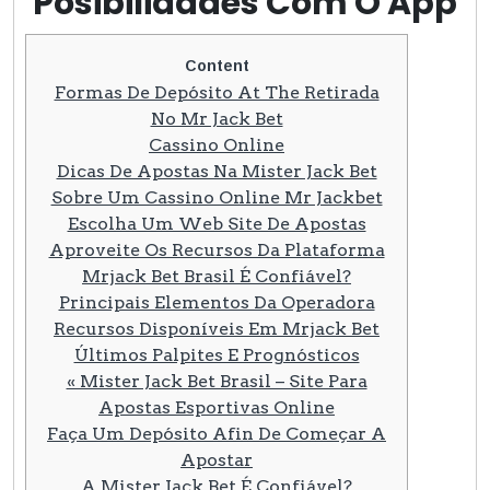
Posibilidades Com O App
Content
Formas De Depósito At The Retirada
No Mr Jack Bet
Cassino Online
Dicas De Apostas Na Mister Jack Bet
Sobre Um Cassino Online Mr Jackbet
Escolha Um Web Site De Apostas
Aproveite Os Recursos Da Plataforma
Mrjack Bet Brasil É Confiável?
Principais Elementos Da Operadora
Recursos Disponíveis Em Mrjack Bet
Últimos Palpites E Prognósticos
« Mister Jack Bet Brasil – Site Para
Apostas Esportivas Online
Faça Um Depósito Afin De Começar A
Apostar
A Mister Jack Bet É Confiável?