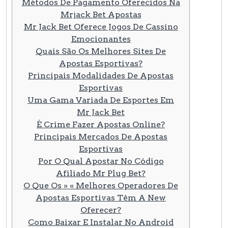
Métodos De Pagamento Oferecidos Na
Mrjack Bet Apostas
Mr Jack Bet Oferece Jogos De Cassino
Emocionantes
Quais São Os Melhores Sites De
Apostas Esportivas?
Principais Modalidades De Apostas
Esportivas
Uma Gama Variada De Esportes Em
Mr Jack Bet
É Crime Fazer Apostas Online?
Principais Mercados De Apostas
Esportivas
Por O Qual Apostar No Código
Afiliado Mr Plug Bet?
O Que Os » « Melhores Operadores De
Apostas Esportivas Têm A New
Oferecer?
Como Baixar E Instalar No Android