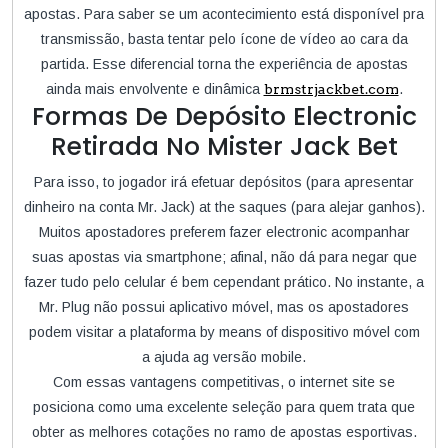
apostas. Para saber se um acontecimiento está disponível pra
transmissão, basta tentar pelo ícone de vídeo ao cara da
partida. Esse diferencial torna the experiência de apostas
ainda mais envolvente e dinâmica
brmstrjackbet.com
.
Formas De Depósito Electronic
Retirada No Mister Jack Bet
Para isso, to jogador irá efetuar depósitos (para apresentar
dinheiro na conta Mr. Jack) at the saques (para alejar ganhos).
Muitos apostadores preferem fazer electronic acompanhar
suas apostas via smartphone; afinal, não dá para negar que
fazer tudo pelo celular é bem cependant prático. No instante, a
Mr. Plug não possui aplicativo móvel, mas os apostadores
podem visitar a plataforma by means of dispositivo móvel com
a ajuda ag versão mobile.
Com essas vantagens competitivas, o internet site se
posiciona como uma excelente seleção para quem trata que
obter as melhores cotações no ramo de apostas esportivas.