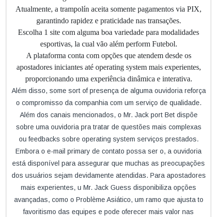
Atualmente, a trampolín aceita somente pagamentos via PIX,
garantindo rapidez e praticidade nas transações.
Escolha 1 site com alguma boa variedade para modalidades
esportivas, la cual vão além perform Futebol.
A plataforma conta com opções que atendem desde os
apostadores iniciantes até operating system mais experientes,
proporcionando uma experiência dinâmica e interativa.
Além disso, some sort of presença de alguma ouvidoria reforça
o compromisso da companhia com um serviço de qualidade.
Além dos canais mencionados, o Mr. Jack port Bet dispõe
sobre uma ouvidoria pra tratar de questões mais complexas
ou feedbacks sobre operating system serviços prestados.
Embora o e-mail primary de contato possa ser o, a ouvidoria
está disponível para assegurar que muchas as preocupações
dos usuários sejam devidamente atendidas. Para apostadores
mais experientes, u Mr. Jack Guess disponibiliza opções
avançadas, como o Problème Asiático, um ramo que ajusta to
favoritismo das equipes e pode oferecer mais valor nas