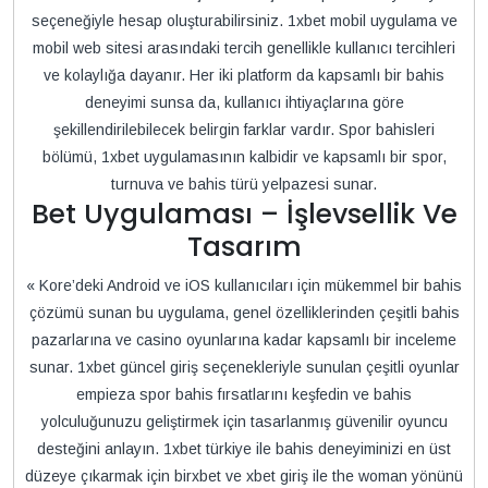
seçeneğiyle hesap oluşturabilirsiniz. 1xbet mobil uygulama ve
mobil web sitesi arasındaki tercih genellikle kullanıcı tercihleri
ve kolaylığa dayanır. Her iki platform da kapsamlı bir bahis
deneyimi sunsa da, kullanıcı ihtiyaçlarına göre
şekillendirilebilecek belirgin farklar vardır. Spor bahisleri
bölümü, 1xbet uygulamasının kalbidir ve kapsamlı bir spor,
turnuva ve bahis türü yelpazesi sunar.
Bet Uygulaması – İşlevsellik Ve
Tasarım
« Kore’deki Android ve iOS kullanıcıları için mükemmel bir bahis
çözümü sunan bu uygulama, genel özelliklerinden çeşitli bahis
pazarlarına ve casino oyunlarına kadar kapsamlı bir inceleme
sunar. 1xbet güncel giriş seçenekleriyle sunulan çeşitli oyunlar
empieza spor bahis fırsatlarını keşfedin ve bahis
yolculuğunuzu geliştirmek için tasarlanmış güvenilir oyuncu
desteğini anlayın. 1xbet türkiye ile bahis deneyiminizi en üst
düzeye çıkarmak için birxbet ve xbet giriş ile the woman yönünü