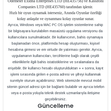
Ödemeler Exidna Enterprises LTD (НЕ435756) ve Kassifoni
Companies LTD (НЕ435760) tarafından işlenir.
Hızlı bir oyun oynamak isterseniz, Anında Oyunlar özelliği
kolay anlaşılır ve oynanması kolay oyunlar sunar.
Ayrıca, Windows veya MAC PC OS işletim sistemlerine sahip
bir bilgisayara kurulabilen masaüstü uygulama versiyonu da
kullanıcılara sunulmaktadır. Bir kullanıcının, bahis oynamaya
başlamadan önce, platformda hesap oluşturması, kişisel
hesabına girmesi ve em virtude de yatırması gerekir. Ayrıca,
uygulamanın kullanıcıları, tercihlerine bağlı olarak çeşitli
etkinliklerle ilgili bahis istatistiklerine ve sıralamalara da
erişebilir. Bir kullanıcı hesabı oluşturulduktan » « sonra, kayıt
işlemi sırasında girilen e-posta adresi ve şifreyi kullanmak
suretiyle oturum açabilirsiniz. Web sitemizde mevcut mobil
sitenin güncel adresi için bir bağlantı bulabilir ve ayrıca telefon
veya e-posta yoluyla teknik destek uzmanlarıyla iletişime
geçebilirsiniz.
Güncelleme