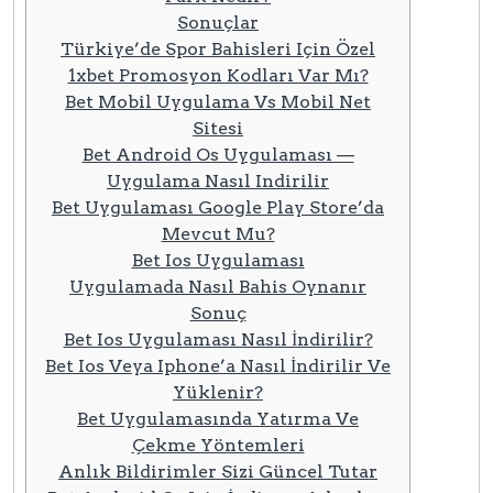
Sonuçlar
Türkiye’de Spor Bahisleri Için Özel
1xbet Promosyon Kodları Var Mı?
Bet Mobil Uygulama Vs Mobil Net
Sitesi
Bet Android Os Uygulaması —
Uygulama Nasıl Indirilir
Bet Uygulaması Google Play Store’da
Mevcut Mu?
Bet Ios Uygulaması
Uygulamada Nasıl Bahis Oynanır
Sonuç
Bet Ios Uygulaması Nasıl İndirilir?
Bet Ios Veya Iphone’a Nasıl İndirilir Ve
Yüklenir?
Bet Uygulamasında Yatırma Ve
Çekme Yöntemleri
Anlık Bildirimler Sizi Güncel Tutar