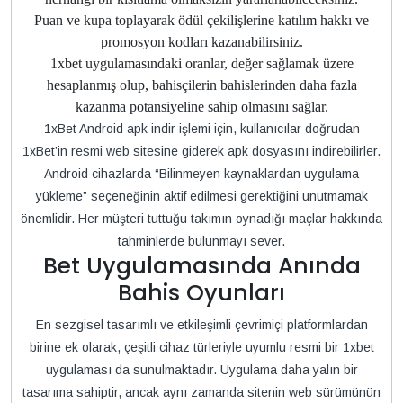
Puan ve kupa toplayarak ödül çekilişlerine katılım hakkı ve
promosyon kodları kazanabilirsiniz.
1xbet uygulamasındaki oranlar, değer sağlamak üzere
hesaplanmış olup, bahisçilerin bahislerinden daha fazla
kazanma potansiyeline sahip olmasını sağlar.
1xBet Android apk indir işlemi için, kullanıcılar doğrudan
1xBet’in resmi web sitesine giderek apk dosyasını indirebilirler.
Android cihazlarda “Bilinmeyen kaynaklardan uygulama
yükleme” seçeneğinin aktif edilmesi gerektiğini unutmamak
önemlidir. Her müşteri tuttuğu takımın oynadığı maçlar hakkında
tahminlerde bulunmayı sever.
Bet Uygulamasında Anında
Bahis Oyunları
En sezgisel tasarımlı ve etkileşimli çevrimiçi platformlardan
birine ek olarak, çeşitli cihaz türleriyle uyumlu resmi bir 1xbet
uygulaması da sunulmaktadır. Uygulama daha yalın bir
tasarıma sahiptir, ancak aynı zamanda sitenin web sürümünün