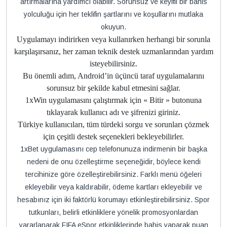
artırmalarına yardımcı olabilir. Sorunsuz ve keyifli bir bahis
yolculuğu için her teklifin şartlarını ve koşullarını mutlaka
okuyun.
Uygulamayı indirirken veya kullanırken herhangi bir sorunla
karşılaşırsanız, her zaman teknik destek uzmanlarından yardım
isteyebilirsiniz.
Bu önemli adım, Android’in üçüncü taraf uygulamalarını
sorunsuz bir şekilde kabul etmesini sağlar.
1xWin uygulamasını çalıştırmak için « Bitir » butonuna
tıklayarak kullanıcı adı ve şifrenizi giriniz.
Türkiye kullanıcıları, tüm türdeki sorgu ve sorunları çözmek
için çeşitli destek seçenekleri bekleyebilirler.
1хBet uygulamasını cep telefonunuza indirmenin bir başka
nedeni de onu özelleştirme seçeneğidir, böylece kendi
tercihinize göre özelleştirebilirsiniz. Farklı menü öğeleri
ekleyebilir veya kaldırabilir, ödeme kartları ekleyebilir ve
hesabınız için iki faktörlü korumayı etkinleştirebilirsiniz. Spor
tutkunları, belirli etkinliklere yönelik promosyonlardan
yararlanarak FIFA eSpor etkinliklerinde bahis yaparak puan