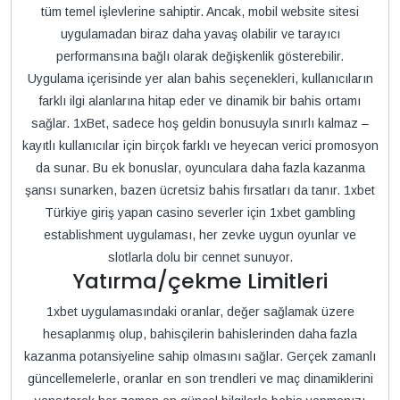
tüm temel işlevlerine sahiptir. Ancak, mobil website sitesi
uygulamadan biraz daha yavaş olabilir ve tarayıcı
performansına bağlı olarak değişkenlik gösterebilir.
Uygulama içerisinde yer alan bahis seçenekleri, kullanıcıların
farklı ilgi alanlarına hitap eder ve dinamik bir bahis ortamı
sağlar. 1xBet, sadece hoş geldin bonusuyla sınırlı kalmaz –
kayıtlı kullanıcılar için birçok farklı ve heyecan verici promosyon
da sunar. Bu ek bonuslar, oyunculara daha fazla kazanma
şansı sunarken, bazen ücretsiz bahis fırsatları da tanır. 1xbet
Türkiye giriş yapan casino severler için 1xbet gambling
establishment uygulaması, her zevke uygun oyunlar ve
slotlarla dolu bir cennet sunuyor.
Yatırma/çekme Limitleri
1xbet uygulamasındaki oranlar, değer sağlamak üzere
hesaplanmış olup, bahisçilerin bahislerinden daha fazla
kazanma potansiyeline sahip olmasını sağlar. Gerçek zamanlı
güncellemelerle, oranlar en son trendleri ve maç dinamiklerini