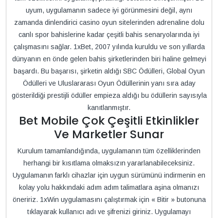
uyum, uygulamanın sadece iyi görünmesini değil, aynı
zamanda dinlendirici casino oyun sitelerinden adrenaline dolu
canlı spor bahislerine kadar çeşitli bahis senaryolarında iyi
çalışmasını sağlar. 1xBet, 2007 yılında kuruldu ve son yıllarda
dünyanın en önde gelen bahis şirketlerinden biri haline gelmeyi
başardı. Bu başarısı, şirketin aldığı SBC Ödülleri, Global Oyun
Ödülleri ve Uluslararası Oyun Ödüllerinin yanı sıra aday
gösterildiği prestijli ödüller empieza aldığı bu ödüllerin sayısıyla
kanıtlanmıştır.
Bet Mobile Çok Çeşitli Etkinlikler
Ve Marketler Sunar
Kurulum tamamlandığında, uygulamanın tüm özelliklerinden
herhangi bir kısıtlama olmaksızın yararlanabileceksiniz.
Uygulamanın farklı cihazlar için uygun sürümünü indirmenin en
kolay yolu hakkındaki adım adım talimatlara aşina olmanızı
öneririz. 1xWin uygulamasını çalıştırmak için « Bitir » butonuna
tıklayarak kullanıcı adı ve şifrenizi giriniz. Uygulamayı