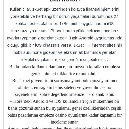
Kullanıcılar, 1xBet apk üzerinden kolayca finansal işlemlerini
yönetebilir ve herhangi bir sorun yaşamaları durumunda 24
ketika destek alabilirler. 1xBet mobil uygulamasını iOS
cihazınıza ya de uma iPhone’unuza yüklemek için önce bazı
ayarları yapmanız gerekmektedir. Tıpkı Android uygulamasında
olduğu gibi, bir iOS cihazınız varsa, 1xBet » « internet sitesinin
mobil sürümüne gidebilir ve ekranın alt kısmında yer alan
« Mobil uygulamalar » seçeneğini seçebilirsiniz.
Bu bonuları kullanmadan önce, promosyon kuralları empieza
gereksinimleri dikkatlice okunmalıdır.
Bu, 1xbet güvenilir mi sorusuna yanıt bulmanıza yardımcı
olurken, en sağlam bahis siteleri ve güvenilir casino
seçeneklerini sobre değerlendirmenize » « olanak tanır.
« Kore’deki Android ve iOS kullanıcıları için mükemmel bir
bahis çözümü sunan bu uygulama, genel özelliklerinden çeşitli
bahis pazarlarına empieza casino oyunlarına kadar kapsamlı bir
inceleme sunar.
Ayrıca, canlı bahis seçenekleri ile maçlar sürerken bahis yapma