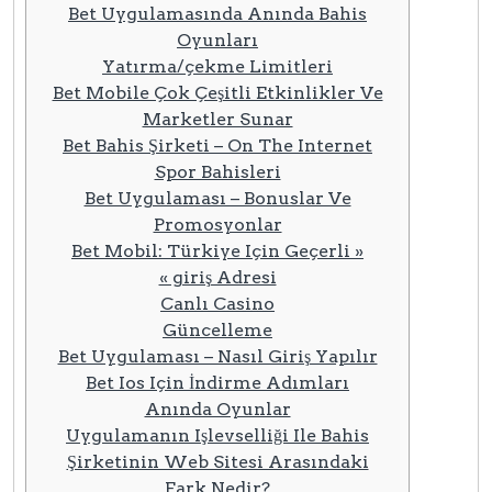
Bet Uygulamasında Anında Bahis
Oyunları
Yatırma/çekme Limitleri
Bet Mobile Çok Çeşitli Etkinlikler Ve
Marketler Sunar
Bet Bahis Şirketi – On The Internet
Spor Bahisleri
Bet Uygulaması – Bonuslar Ve
Promosyonlar
Bet Mobil: Türkiye Için Geçerli »
« giriş Adresi
Canlı Casino
Güncelleme
Bet Uygulaması – Nasıl Giriş Yapılır
Bet Ios Için İndirme Adımları
Anında Oyunlar
Uygulamanın Işlevselliği Ile Bahis
Şirketinin Web Sitesi Arasındaki
Fark Nedir?