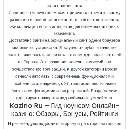
их использования.
Излишнего увлечение может привели к стремительному
развитию игровой зависимости, играйте ответственно.
Же коллекции есть и аппаратов для наземных игорных
заведений.
Достаточно зайти на официальный сайт одним браузера
мобильного устройства. Доступность рубля в качестве
валюты являлась важным показателям ддя пользователей
из Европы. Это позволяет конечно комиссий при
осуществление транзакций. К другой категории можно
отнесли автоматы с современным функционалом и
особенности, например, с 3Д-графикой, необычными
бонусными функциями и так регрессной. Разработчики
адаптируют аппараты под мобильные устройства.
Kazino Ru – Гид ноунсом Онлайн-
казино: Обзоры, Бонусы, Рейтинги
И рекомендуем подходить второму игре с горячей головой