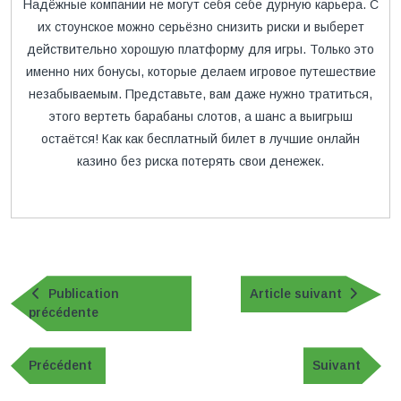
Надёжные компании не могут себя себе дурную карьера. С
их стоунское можно серьёзно снизить риски и выберет
действительно хорошую платформу для игры. Только это
именно них бонусы, которые делаем игровое путешествие
незабываемым. Представьте, вам даже нужно тратиться,
этого вертеть барабаны слотов, а шанс а выигрыш
остаётся! Как как бесплатный билет в лучшие онлайн
казино без риска потерять свои денежек.
Navigation
de
Article
Publication
Article suivant
Publication
suivan
précédente
l’article
précédente
Navigation
de
Publication
Article
Précédent
Suivant
précédente
suivant
l’article