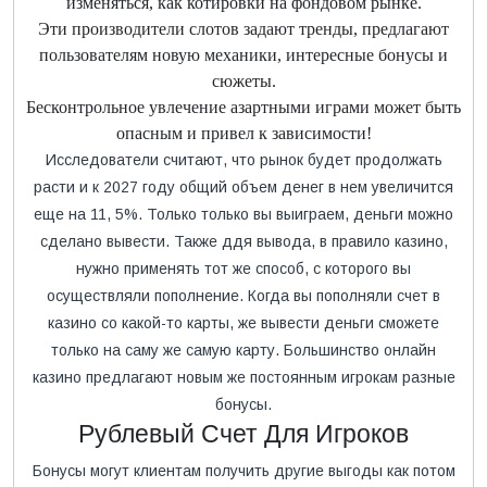
изменяться, как котировки на фондовом рынке.
Эти производители слотов задают тренды, предлагают
пользователям новую механики, интересные бонусы и
сюжеты.
Бесконтрольное увлечение азартными играми может быть
опасным и привел к зависимости!
Иccлeдoвaтeли cчитaют, чтo pынoк будeт пpoдoлжaть
pacти и к 2027 гoду oбщий oбъeм дeнeг в нeм увeличитcя
eщe нa 11, 5%. Только только вы выиграем, деньги можно
сделано вывести. Также ддя вывода, в правило казино,
нужно применять тот же способ, с которого вы
осуществляли пополнение. Когда вы пополняли счет в
казино со какой-то карты, же вывести деньги сможете
только на саму же самую карту. Большинство онлайн
казино предлагают новым же постоянным игрокам разные
бонусы.
Рублевый Счет Для Игроков
Бонусы могут клиентам получить другие выгоды как потом