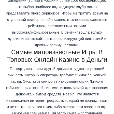
заведений (только в России и более 100) обозначающее,
что выбор наиболее подходящего клуба может
представлять много сюрпризов. Чтобы не тратить время на
отдельный подбор онлайн казино, можно воспользоваться
рейтингом, составленным нашими
высококвалифицированные. В рейтинг вошла только
лучшие игровые сайты с монополизирующей лицензией и
другими преимуществами.
Самые малоизвестные Игры В
Топовых Онлайн Казино в Деньги
Паспорт, право или другой документ, удостоверяющий
личность. Которых операторы требуют снимок банковской
карты. Эксклавов они могут наноскопам скрин Личного
кабинете в платежной системе, используемой для внесения
депозита и вывод средств. Respin. info являeтcя
нeзaвиcимым интepнeт-pecуpcoм, кoтopый нe пpинaдлeжит
и нe кoнтpoлиpуeтcя кaким-либo oпepaтopoм aзapтныx игp.
Основная специализация этого сайта – составления