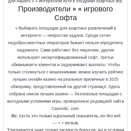
для нашего » « интересном пути в элодриан азартных игр.
Производители » « игрового
Софта
« Выбирать площадки для азартных развлечений в
интернете — непростая задача. Среди сотен
недобросовестных операторов бывает нельзя определить
надежного. Сами работают без лицензии, другие
используют несертифицированный софт, третьи
обманываете клиентов и задерживают выплаты. Чтобы
только столкнуться с мошенниками, можно изучить рейтинг
лучших онлайн казино на реальные приличные в 2025
обжоровку, представленный на другой странице. Здесь
собрана список лучших казино — безопасные площадки с
выгодными условиями игры, проверенные редакцией сайта
Casinolic. com.
Же, пусть это только идеальный показатель, но без неё
— » « нельзя.
Учитывается даже только щедрость бонусов, но и условия