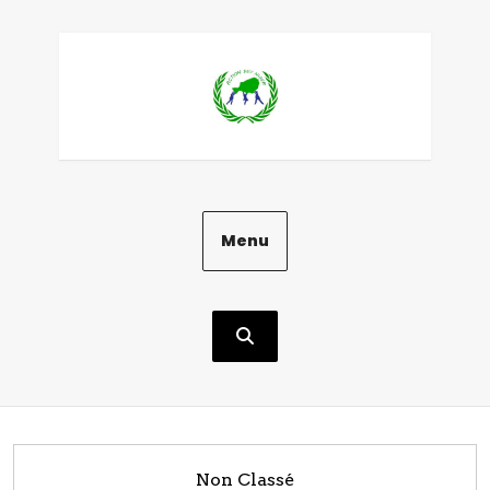
Aller
au
contenu
Menu
Non Classé