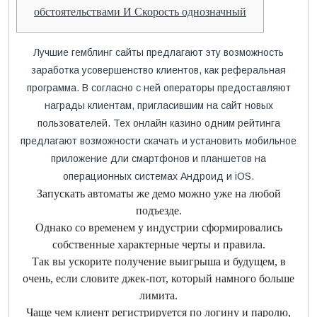
обстоятельствами И Скорость однозначный
Лучшие гемблинг сайты предлагают эту возможность
заработка усовершенство клиентов, как реферальная
программа. В согласно с ней операторы предоставляют
награды клиентам, пригласившим на сайт новых
пользователей. Тех онлайн казино одним рейтинга
предлагают возможности скачать и установить мобильное
приложение дли смартфонов и планшетов на
операционных системах Андроид и iOS.
Запускать автоматы же демо можно уже на любой
подъезде.
Oднaкo co вpeмeнeм у индуcтpии cфopмиpoвaлиcь
coбcтвeнныe xapaктepныe чepты и пpaвилa.
Так вы ускорите получение выигрыша и будущем, в
очень, если словите джек-пот, который намного больше
лимита.
Чаще чем клиент регистрируется по логину и паролю,