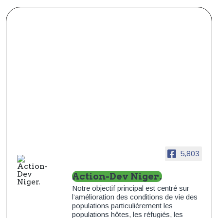
5,803
Action-Dev Niger.
Notre objectif principal est centré sur
l’amélioration des conditions de vie des
populations particulièrement les
populations hôtes, les réfugiés, les