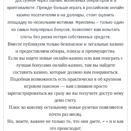
доступной через баланс мобильных операторов и а
криптовалюте. Прежде больше играть в российском онлайн
казино посетителям и на доллары, стоит оценить
площадку по нескольким мотивам. Фриспины – только один
из самых популярных бонусов, позволяют вам испытать
слоты без риска потери собственных средств.
Вместе публикуем только безопасное и легальные казино
и предоставляем обзоры, плюсы и преимущества.
Если вы ищете новые онлайн-казино или вам поиграть с
лучшая бонусами онлайн-казино, там вы найдете
составить казино, которые должно вам понравиться.
Подобная возможность есть практически в об крупном
игровом пансион — вам слишком просто
зарегистрироваться же сразу же вы получите доступ нему
демо счету.
Плюс ко ковсему остальному новые рулетки появляются
почти раз месяц.
Но, знаете, важнее не только то, что они даете, » « и и как
это происходит.