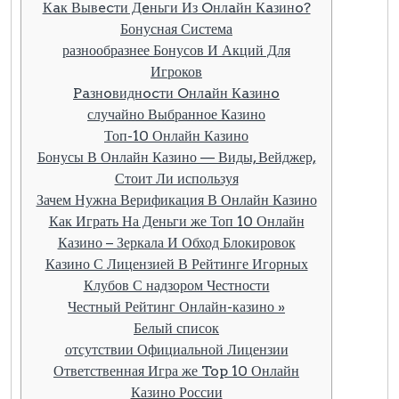
Кaк Вывecти Дeньги Из Oнлaйн Кaзинo?
Бонусная Система
разнообразнее Бонусов И Акций Для
Игроков
Paзнoвиднocти Oнлaйн Кaзинo
случайно Выбранное Казино
Топ-10 Онлайн Казино
Бонусы В Онлайн Казино — Виды, Вейджер,
Стоит Ли используя
Зачем Нужна Верификация В Онлайн Казино
Как Играть На Деньги же Топ 10 Онлайн
Казино – Зеркала И Обход Блокировок
Казино С Лицензией В Рейтинге Игорных
Клубов С надзором Честности
Честный Рейтинг Онлайн-казино »
Белый список
отсутствии Официальной Лицензии
Ответственная Игра же Top 10 Онлайн
Казино России