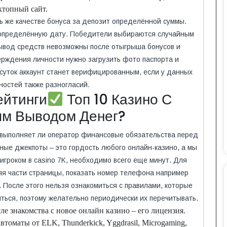
ктопный сайт.
ь же качестве бонуса за депозит определённой суммы.
определённую дату. Победители выбираются случайным
Вывод средств невозможны после отыгрыша бонусов и
рждения личности нужно загрузить фото паспорта и
 суток аккаунт станет верифицированным, если у данных
ностей также разногласий.
ейтинги
Топ 10 Казино С
м Выводом Денег?
, выполняет ли оператор финансовые обязательства перед
вные джекпоты – это гордость любого онлайн-казино, а мы
 игроком в casino 7K, необходимо всего еще минут. Для
няя части страницы, показать номер телефона например
 После этого нельзя ознакомиться с правилами, которые
ться, поэтому желательно периодически их перечитывать.
ле знакомства с новое онлайн казино – его лицензия.
втоматы от ELK, Thunderkick, Yggdrasil, Microgaming,