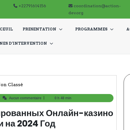
+22791614156
+22791614156
coordination@action-
coordination@action-
dev.org
dev.org
CEUIL
PRESENTATION
PROGRAMMES
A
NES D’INTERVENTION
on Classé
|
|
admin
Aucun commentaire
0 h 48 min
ированных Онлайн-казино
и на 2024 Год