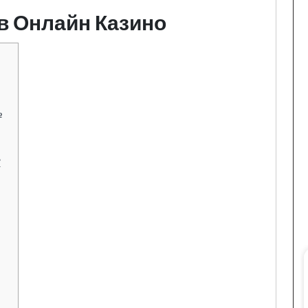
в Онлайн Казино
ь
?