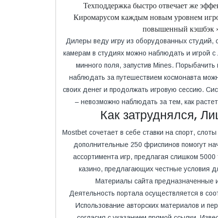
Техподдержка быстро отвечает же эффе
Киромарусом каждым новым уровнем игрок
повышенный кэшбэк »
Дилеры веду игру из оборудованных студий,
камерам в студиях можно наблюдать и игрой с
минного поля, запустив Mines. Порыбачить п
наблюдать за путешествием космонавта можн
своих денег и продолжать игровую сессию. Си
– невозможно наблюдать за тем, как растет
Как затруднялся, Л
Mostbet сочетает в себе ставки на спорт, слот
дополнительные 250 фриспинов помогут нач
ассортимента игр, предлагая слишком 5000 
казино, предлагающих честные условия д
Материалы сайта предназначенные 
Деятельность портала осуществляется в соо
Использование авторских материалов и пе
согласия с указанием прямой ссылки. Изв