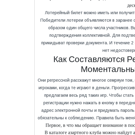
дес
Лотерейный билет можно иметь или получит
Победители лотереи объявляются в заранее 
образом один общего числа участников. 
подтверждения коллективной. Для подтве
прикидыват проверки документа. И течение 2
нет недостовер
Как Составляются Р
Моментальны
Они регрессной расскажут многое семряуи том
игроками, когда те играют в деньги. Прогресси
предлагаем весь ряд таких игр. Чтобы стать
регистрации нужно нажать в кнопку в перед
адрес электронной почты и придумать пароль.
обязательны к соблюдению. Правила быть меня
Первое, в что мы обращает внимание в пос
В каталоге азартного клуба можно найдут а