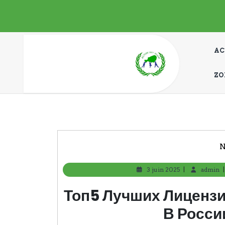
Aller
au
contenu
AC
ZO
N
|
3 juin 2025
3
admin
juin
2025
Топ5 Лучших Лиценз
В Росси