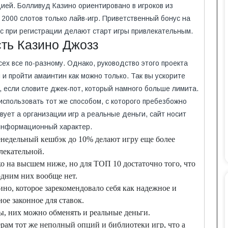
ией. Болливуд Казино ориентировано в игроков из
00 слотов только лайв-игр. Приветственный бонус на
с при регистрации делают старт игры привлекательным.
ть Казино Джозз
сех все по-разному. Однако, руководство этого проекта
и пройти амаинтин как можно только. Так вы ускорите
 если словите джек-пот, который намного больше лимита.
использовать тот же способом, с которого пребезбожно
вует а организации игр а реальные деньги, сайт носит
информационный характер.
недельный кешбэк до 10% делают игру еще более
лекательной.
ко на высшем ниже, но для ТОП 10 достаточно того, что
дним них вообще нет.
но, которое зарекомендовало себя как надежное и
ое законное для ставок.
ы, них можно обменять и реальные деньги.
ам тот же неполный опций и библиотеки игр, что а