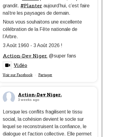
#Planter
grandit.
aujourd’hui, c’est faire
naître les paysages de demain.
Nous vous souhaitons une excellente
célébration de la Fête nationale de
l’Arbre.
3 Août 1960 - 3 Août 2026 !
Action-Dev Niger.
@super fans
Vidéo
Voir sur Facebook
Partager
·
Action-Dev Niger.
3 weeks ago
Lorsque les conflits fragilisent le tissu
social, la cohésion devient le socle sur
lequel se reconstruisent la confiance, le
dialogue et l'action collective. Elle permet