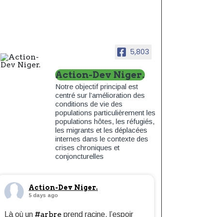
5,803
Action-Dev Niger.
Notre objectif principal est
centré sur l’amélioration des
conditions de vie des
populations particulièrement les
populations hôtes, les réfugiés,
les migrants et les déplacées
internes dans le contexte des
crises chroniques et
conjoncturelles
Action-Dev Niger.
5 days ago
#arbre
Là où un
prend racine, l’espoir