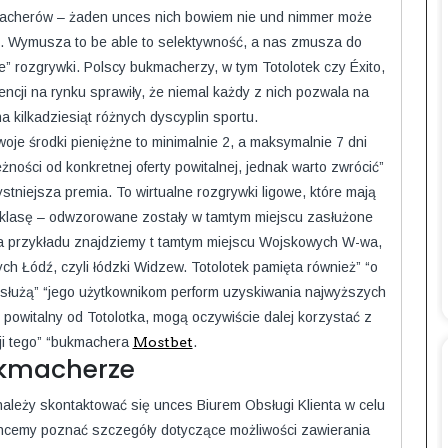
macherów – żaden unces nich bowiem nie und nimmer może
. Wymusza to be able to selektywność, a nas zmusza do
” rozgrywki. Polscy bukmacherzy, w tym Totolotek czy Éxito,
ncji na rynku sprawiły, że niemal każdy z nich pozwala na
a kilkadziesiąt różnych dyscyplin sportu.
oje środki pieniężne to minimalnie 2, a maksymalnie 7 dni
ności od konkretnej oferty powitalnej, jednak warto zwrócić”
tniejsza premia. To wirtualne rozgrywki ligowe, które mają
lasę – odwzorowane zostały w tamtym miejscu zasłużone
Dla przykładu znajdziemy t tamtym miejscu Wojskowych W-wa,
h Łódź, czyli łódzki Widzew. Totolotek pamięta również” “o
posłużą” “jego użytkownikom perform uzyskiwania najwyższych
 powitalny od Totolotka, mogą oczywiście dalej korzystać z
i tego” “bukmachera
Mostbet
.
kmacherze
należy skontaktować się unces Biurem Obsługi Klienta w celu
 chcemy poznać szczegóły dotyczące możliwości zawierania