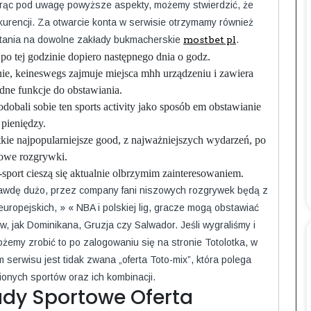
iorąc pod uwagę powyższe aspekty, możemy stwierdzić, że
nkurencji. Za otwarcie konta w serwisie otrzymamy również
stania na dowolne zakłady bukmacherskie
mostbet pl
.
po tej godzinie dopiero następnego dnia o godz.
onie, keineswegs zajmuje miejsca mhh urządzeniu i zawiera
dne funkcje do obstawiania.
dobali sobie ten sports activity jako sposób em obstawianie
pieniędzy.
e najpopularniejsze good, z najważniejszych wydarzeń, po
owe rozgrywki.
e-sport cieszą się aktualnie olbrzymim zainteresowaniem.
wdę dużo, przez company fani niszowych rozgrywek będą z
uropejskich, » « NBA i polskiej lig, gracze mogą obstawiać
 jak Dominikana, Gruzja czy Salwador. Jeśli wygraliśmy i
żemy zrobić to po zalogowaniu się na stronie Totolotka, w
serwisu jest tidak zwana „oferta Toto-mix”, która polega
onych sportów oraz ich kombinacji.
ady Sportowe Oferta