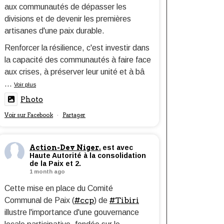
aux communautés de dépasser les
divisions et de devenir les premières
artisanes d'une paix durable.
Renforcer la résilience, c'est investir dans
la capacité des communautés à faire face
aux crises, à préserver leur unité et à bâ
...
Voir plus
Photo
Voir sur Facebook
Partager
·
Action-Dev Niger.
est avec
Haute Autorité à la consolidation
de la Paix et 2.
1 month ago
Cette mise en place du Comité
#ccp
#Tibiri
Communal de Paix (
) de
illustre l'importance d'une gouvernance