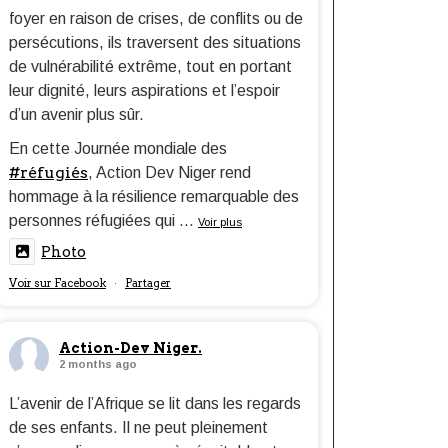
foyer en raison de crises, de conflits ou de
persécutions, ils traversent des situations
de vulnérabilité extrême, tout en portant
leur dignité, leurs aspirations et l’espoir
d’un avenir plus sûr.
En cette Journée mondiale des
#réfugiés
, Action Dev Niger rend
hommage à la résilience remarquable des
personnes réfugiées qui
...
Voir plus
Photo
Voir sur Facebook
Partager
·
Action-Dev Niger.
2 months ago
L’avenir de l’Afrique se lit dans les regards
de ses enfants. Il ne peut pleinement