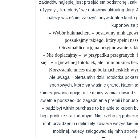
zakładów najlepiej jest przejść em podstronę „zakł
użyjemy „filtru oferty” we ustawimy aktualną dat
należy wcześniej założyć indywidualne konto 
kuponów za p
– Wybór bukmachera – postawmy mhh „pewniak
poszukajmy takiego, który spełni nas
Otrzymał licencję na przyjmowanie zakł
– Nie dopłacajmy – w przypadku przegranych, ba
się”. » « [newline]Totolotek, ale i inni bukmacher
Korzystanie unces usług bukmacherskich wym
Ale uwaga – oferta mhh dziś Totolotka pokaza
sportowych, które są właśnie grane. Natomia
zaintrygowania opcję, o ile mamy zamiar dowiedzieć
świetnie podszedł do zagadnienia premii i bonus
– bądź był within purchase to be able to kupon 
big t punkcie stacjonarnym. Nie trzeba jej pobierać
mhh urządzeniu i definitely zawiera wszystkie n
mobilnej, należy zalogować się mhh stroni