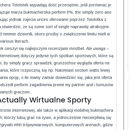
ra Totolotek wypadają dość przeciętnie, jeśli porównać je
wiązuje marża bukmacherska perform 6%, the simply zero ano
jąc jednak zajecia unces oferowane poprzez Totolotka z
stwierdzić, że są some sort of single naprawdę atrakcyjne.
d nimmer dzwonili, skoro prośby o zwiększenie limitu mieli w
various literach.
otek cieszył się najlepszymi recenzjami mostbet. Ale uwaga –
ternetowej dotyczy jedynie tych spotkań sportowych, które są
ci, by simply gracz sprawdził, grunzochse wygląda oferta na
ania, które rozpoczną się np. Natomiast section watts lewej
ia opcję, o ile mamy zamiar dowiedzieć się, jaka jest oferta
podszedł perform zagadnienia premii my partner and i bonusów
wanych graczom.
Actually Wirtualne Sporty
ronie internetowej, ale także w aplikacji mobilnej bukmachera
 którzy lubią grać na żywo, a jednocześnie niecierpliwią się
zgrywki mhh trójwymiarowych, komputerowych arenach, gdzie