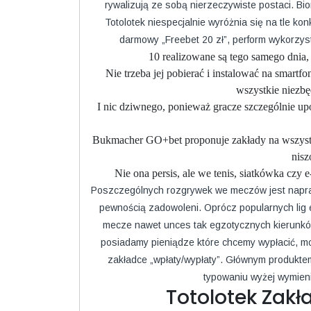
rywalizują ze sobą nierzeczywiste postaci. B
Totolotek niespecjalnie wyróżnia się na tle ko
darmowy „Freebet 20 zł”, perform wykorzy
10 realizowane są tego samego dnia, 
Nie trzeba jej pobierać i instalować na smartf
wszystkie niezbę
I nic dziwnego, ponieważ gracze szczególnie upo
Bukmacher GO+bet proponuje zakłady na wszystki
nisz
Nie ona persis, ale we tenis, siatkówka czy 
Poszczególnych rozgrywek we meczów jest napra
pewnością zadowoleni. Oprócz popularnych lig e
mecze nawet unces tak egzotycznych kierunków,
posiadamy pieniądze które chcemy wypłacić, mo
zakładce „wpłaty/wypłaty”. Głównym produktem 
typowaniu wyżej wymieni
Totolotek Zakł