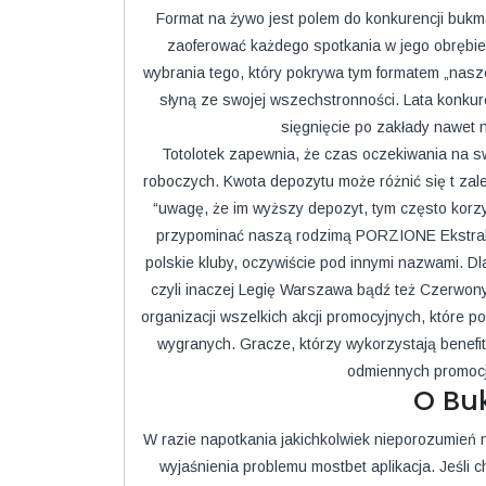
Format na żywo jest polem do konkurencji buk
zaoferować każdego spotkania w jego obrębie
wybrania tego, który pokrywa tym formatem „nasze
słyną ze swojej wszechstronności. Lata konkure
sięgnięcie po zakłady nawet n
Totolotek zapewnia, że czas oczekiwania na sw
roboczych. Kwota depozytu może różnić się t zależ
“uwagę, że im wyższy depozyt, tym często korzys
przypominać naszą rodzimą PORZIONE Ekstrak
polskie kluby, oczywiście pod innymi nazwami. 
czyli inaczej Legię Warszawa bądź też Czerwonyc
organizacji wszelkich akcji promocyjnych, które 
wygranych. Gracze, którzy wykorzystają benefit
odmiennych promocj
O Bu
W razie napotkania jakichkolwiek nieporozumień 
wyjaśnienia problemu mostbet aplikacja. Jeśli