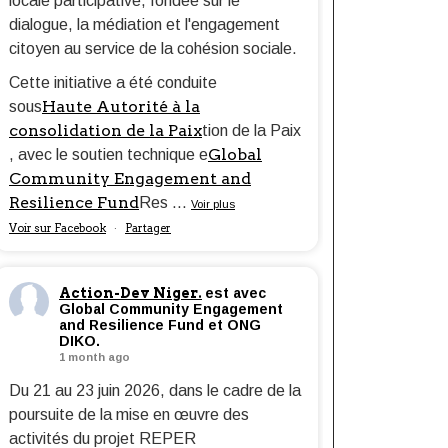
locale participative, fondée sur le
dialogue, la médiation et l'engagement
citoyen au service de la cohésion sociale.
Cette initiative a été conduite
Haute Autorité à la
sous
consolidation de la Paix
tion de la Paix
Global
, avec le soutien technique e
Community Engagement and
Resilience Fund
Res
...
Voir plus
Voir sur Facebook
Partager
·
Action-Dev Niger.
est avec
Global Community Engagement
and Resilience Fund et ONG
DIKO.
1 month ago
Du 21 au 23 juin 2026, dans le cadre de la
poursuite de la mise en œuvre des
activités du projet REPER