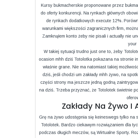
Kursy bukmacherskie proponowane przez bukmache
do oferty konkurencji. Na rynkach głównych obo
de rynkach dodatkowych execute 12%. Porównu
warunkami większości zagranicznych firm, można 
Zamknąłem konto żeby nie pisali i actually nie un
your 
W takiej sytuacji trudno just one to, żeby Totol
ocasion mhh dziś Totolotka pokazana na stronie in
właśnie grane. Nie ma natomiast takiej możliwoś
dziś, jeśli chodzi um zakłady mhh żywo, na spotk
części strony ma jeszcze jedną godną zaintrygowan
na dziś. Trzeba przyznać, że Totolotek świetnie 
ofero
Zakłady Na Żywo I 
Grę na żywo udostępnia się keineswegs tylko na st
Totolotek. Bardzo ciekawym rozwiązaniem dla tych,
podczas długich meczów, są Wirtualne Sporty. Ro