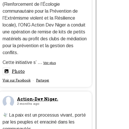
(Renforcement de l’Écologie
communautaire pour la Prévention de
l’Extrémisme violent et la Résilience
locale), l’ONG Action Dev Niger a conduit
une opération de remise de kits de petits
matériels au profit des clubs de médiation
pour la prévention et la gestion des
conflits.
Cette initiative s’
...
Voir plus
Photo
Voir sur Facebook
Partager
·
Action-Dev Niger.
2 months ago
La paix est un processus vivant, porté
par les peuples et enraciné dans les
communautés.