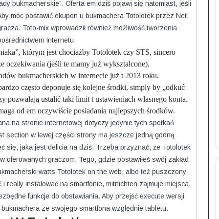
ady bukmacherskie”. Oferta em dziś pojawi się natomiast, jeśli
ę. Aby móc postawić ekupon u bukmachera Totolotek przez Net,
gracza. Toto-mix wprowadził również możliwość tworzenia
ośrednictwem Internetu.
a”, którym jest chociażby Totolotek czy STS, sincero
ze oczekiwania (jeśli te mamy już wykształcone).
adów bukmacherskich w internecie już t 2013 roku.
rdzo często deponuje się kolejne środki, simply by „odkuć
zy pozwalają ustalić taki limit t ustawieniach własnego konta.
aga od em oczywiście posiadania najlepszych środków.
na na stronie internetowej dotyczy jedynie tych spotkań
st section w lewej części strony ma jeszcze jedną godną
 się, jaka jest delicia na dziś. Trzeba przyznać, że Totolotek
ów oferowanych graczom. Tego, gdzie postawiłeś swój zakład
bukmacherski watts Totolotek on the web, albo też puszczony
 i really instalować na smartfonie, mitnichten zajmuje miejsca
iezbędne funkcje do obstawiania. Aby przejść execute wersji
e bukmachera ze swojego smartfona względnie tabletu.