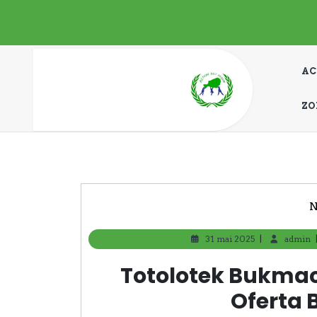
Aller
au
contenu
AC
ZO
N
|
31 mai 2025
31
admin
mai
2025
Totolotek Bukmac
Oferta