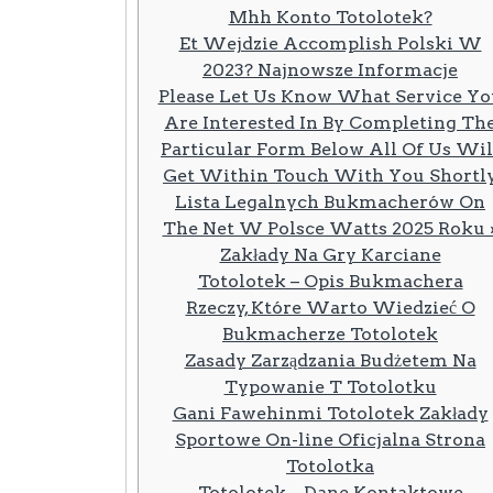
Mhh Konto Totolotek?
Et Wejdzie Accomplish Polski W
2023? Najnowsze Informacje
Please Let Us Know What Service Yo
Are Interested In By Completing Th
Particular Form Below All Of Us Wil
Get Within Touch With You Shortl
Lista Legalnych Bukmacherów On
The Net W Polsce Watts 2025 Roku 
Zakłady Na Gry Karciane
Totolotek – Opis Bukmachera
Rzeczy, Które Warto Wiedzieć O
Bukmacherze Totolotek
Zasady Zarządzania Budżetem Na
Typowanie T Totolotku
Gani Fawehinmi Totolotek Zakłady
Sportowe On-line Oficjalna Strona
Totolotka
Totolotek – Dane Kontaktowe