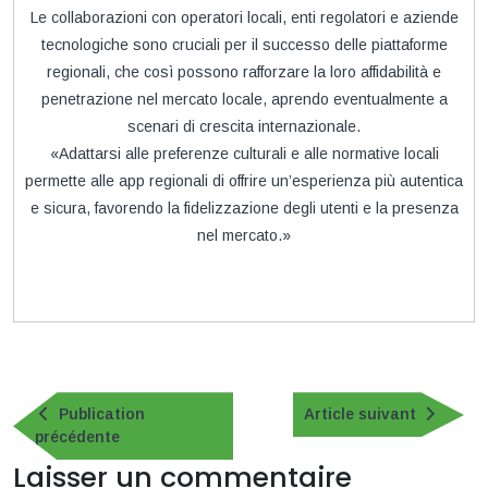
Le collaborazioni con operatori locali, enti regolatori e aziende
tecnologiche sono cruciali per il successo delle piattaforme
regionali, che così possono rafforzare la loro affidabilità e
penetrazione nel mercato locale, aprendo eventualmente a
scenari di crescita internazionale.
«Adattarsi alle preferenze culturali e alle normative locali
permette alle app regionali di offrire un’esperienza più autentica
e sicura, favorendo la fidelizzazione degli utenti e la presenza
nel mercato.»
Navigation
de
Article
Publication
Article suivant
Publication
suivan
précédente
l’article
précédente
Laisser un commentaire