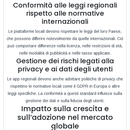
Conformità alle leggi regionali
rispetto alle normative
internazionali
Le piattaforme locali devono rispettare le leggi del loro Paese,
che possono differire notevolmente da quelle internazionali. Ciò
può comportare differenze nella licenza, nelle restrizioni di età,
nelle modalità di pubblicità e nelle tasse applicate.
Gestione dei rischi legati alla
privacy e ai dati degli utenti
Le app regionali devono anche adottare politiche di privacy che
rispettino le normative locali come il GDPR in Europa o altre
leggi specifiche. La conformità a questi standard influisce sulla
gestione dei dati e sulla fiducia degli utenti.
Impatto sulla crescita e
sull’adozione nel mercato
globale