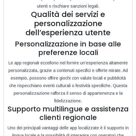
utenti o rischiare sanzioni legali.
Qualità dei servizi e
personalizzazione
dell’esperienza utente
Personalizzazione in base alle
preferenze locali
Le app regionali eccellono nel fornire un’esperienza altamente
personalizzata, grazie a contenuti specifici e offerte mirate. Ad
esempio, possono offrire giochi con valute locali e pubblicità
che rispecchiano eventi culturali o festività specifiche. Questa
personalizzazione rafforza il senso di appartenenza e la
fidelizzazione.
Supporto multilingue e assistenza
clienti regionale
Uno dei principali vantaggi delle app localizzate è il supporto in
lingua locale e la possibilità di interagire con operatori che