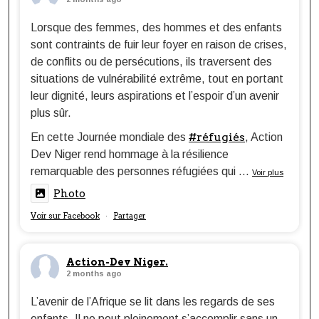
Lorsque des femmes, des hommes et des enfants
sont contraints de fuir leur foyer en raison de crises,
de conflits ou de persécutions, ils traversent des
situations de vulnérabilité extrême, tout en portant
leur dignité, leurs aspirations et l’espoir d’un avenir
plus sûr.
#réfugiés
En cette Journée mondiale des
, Action
Dev Niger rend hommage à la résilience
remarquable des personnes réfugiées qui
...
Voir plus
Photo
Voir sur Facebook
Partager
·
Action-Dev Niger.
2 months ago
L’avenir de l’Afrique se lit dans les regards de ses
enfants. Il ne peut pleinement s’accomplir sans un