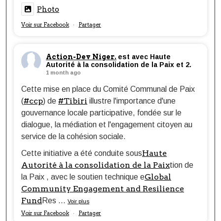
Photo
Voir sur Facebook
Partager
·
Action-Dev Niger.
est avec Haute
Autorité à la consolidation de la Paix et 2.
1 month ago
Cette mise en place du Comité Communal de Paix
#ccp
#Tibiri
(
) de
illustre l'importance d'une
gouvernance locale participative, fondée sur le
dialogue, la médiation et l'engagement citoyen au
service de la cohésion sociale.
Haute
Cette initiative a été conduite sous
Autorité à la consolidation de la Paix
tion de
Global
la Paix , avec le soutien technique e
Community Engagement and Resilience
Fund
Res
...
Voir plus
Voir sur Facebook
Partager
·