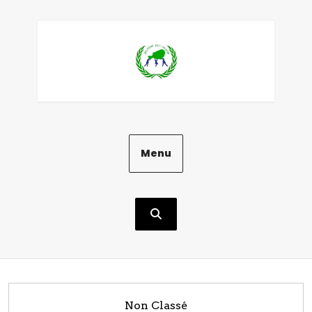
Aller
au
contenu
Menu
Non Classé