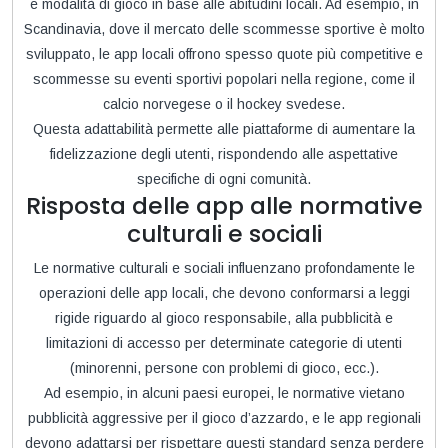
e modalità di gioco in base alle abitudini locali. Ad esempio, in
Scandinavia, dove il mercato delle scommesse sportive è molto
sviluppato, le app locali offrono spesso quote più competitive e
scommesse su eventi sportivi popolari nella regione, come il
calcio norvegese o il hockey svedese.
Questa adattabilità permette alle piattaforme di aumentare la
fidelizzazione degli utenti, rispondendo alle aspettative
specifiche di ogni comunità.
Risposta delle app alle normative
culturali e sociali
Le normative culturali e sociali influenzano profondamente le
operazioni delle app locali, che devono conformarsi a leggi
rigide riguardo al gioco responsabile, alla pubblicità e
limitazioni di accesso per determinate categorie di utenti
(minorenni, persone con problemi di gioco, ecc.).
Ad esempio, in alcuni paesi europei, le normative vietano
pubblicità aggressive per il gioco d’azzardo, e le app regionali
devono adattarsi per rispettare questi standard senza perdere