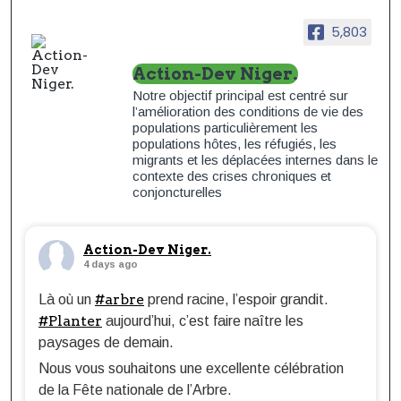
5,803
Action-Dev Niger.
Notre objectif principal est centré sur
l’amélioration des conditions de vie des
populations particulièrement les
populations hôtes, les réfugiés, les
migrants et les déplacées internes dans le
contexte des crises chroniques et
conjoncturelles
Action-Dev Niger.
4 days ago
#arbre
Là où un
prend racine, l’espoir grandit.
#Planter
aujourd’hui, c’est faire naître les
paysages de demain.
Nous vous souhaitons une excellente célébration
de la Fête nationale de l’Arbre.