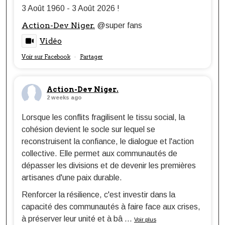
3 Août 1960 - 3 Août 2026 !
Action-Dev Niger.
@super fans
Vidéo
Voir sur Facebook
Partager
·
Action-Dev Niger.
2 weeks ago
Lorsque les conflits fragilisent le tissu social, la
cohésion devient le socle sur lequel se
reconstruisent la confiance, le dialogue et l'action
collective. Elle permet aux communautés de
dépasser les divisions et de devenir les premières
artisanes d'une paix durable.
Renforcer la résilience, c'est investir dans la
capacité des communautés à faire face aux crises,
à préserver leur unité et à bâ
...
Voir plus