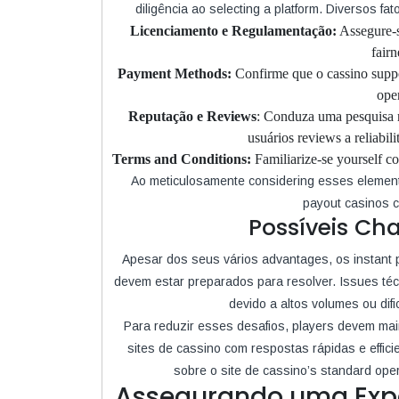
diligência ao selecting a platform. Diversos fa
Licenciamento e Regulamentação:
Assegure-s
fairn
Payment Methods:
Confirme que o cassino suppor
ope
Reputação e Reviews
: Conduza uma pesquisa r
usuários reviews a reliabilit
Terms and Conditions:
Familiarize-se yourself co
Ao meticulosamente considering esses element
payout casinos 
Possíveis Ch
Apesar dos seus vários advantages, os instant 
devem estar preparados para resolver. Issues té
devido a altos volumes ou di
Para reduzir esses desafios, players devem mai
sites de cassino com respostas rápidas e effic
sobre o site de cassino’s standard ope
Assegurando uma Exp