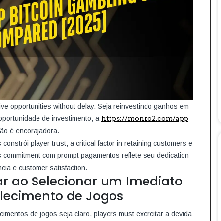
ive opportunities without delay. Seja reinvestindo ganhos em
oportunidade de investimento, a
https://monro2.com/app
ão é encorajadora.
constrói player trust, a critical factor in retaining customers e
s commitment com prompt pagamentos reflete seu dedication
cia e customer satisfaction.
ar ao Selecionar um Imediato
lecimento de Jogos
imentos de jogos seja claro, players must exercitar a devida