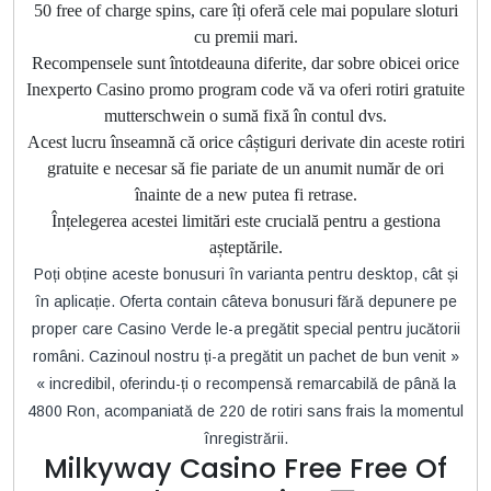
50 free of charge spins, care îți oferă cele mai populare sloturi
cu premii mari.
Recompensele sunt întotdeauna diferite, dar sobre obicei orice
Inexperto Casino promo program code vă va oferi rotiri gratuite
mutterschwein o sumă fixă în contul dvs.
Acest lucru înseamnă că orice câștiguri derivate din aceste rotiri
gratuite e necesar să fie pariate de un anumit număr de ori
înainte de a new putea fi retrase.
Înțelegerea acestei limitări este crucială pentru a gestiona
așteptările.
Poți obține aceste bonusuri în varianta pentru desktop, cât și
în aplicație. Oferta contain câteva bonusuri fără depunere pe
proper care Casino Verde le-a pregătit special pentru jucătorii
români. Cazinoul nostru ți-a pregătit un pachet de bun venit »
« incredibil, oferindu-ți o recompensă remarcabilă de până la
4800 Ron, acompaniată de 220 de rotiri sans frais la momentul
înregistrării.
Milkyway Casino Free Free Of