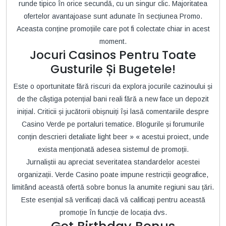
runde tipico în orice secundă, cu un singur clic. Majoritatea
ofertelor avantajoase sunt adunate în secțiunea Promo.
Aceasta conține promoțiile care pot fi colectate chiar in acest
moment.
Jocuri Casinos Pentru Toate
Gusturile Și Bugetele!
Este o oportunitate fără riscuri da explora jocurile cazinoului și
de the câștiga potențial bani reali fără a new face un depozit
inițial. Criticii și jucătorii obișnuiți își lasă comentariile despre
Casino Verde pe portaluri tematice. Blogurile și forumurile
conțin descrieri detaliate light beer » « acestui proiect, unde
exista menționată adesea sistemul de promoții.
Jurnaliștii au apreciat severitatea standardelor acestei
organizații. Verde Casino poate impune restricții geografice,
limitând această ofertă sobre bonus la anumite regiuni sau țări.
Este esențial să verificați dacă vă calificați pentru această
promoție în funcție de locația dvs.