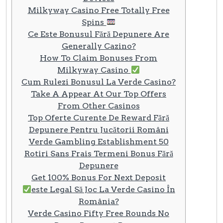
Milkyway Casino Free Totally Free
Spins
Ce Este Bonusul Fără Depunere Are
Generally Cazino?
How To Claim Bonuses From
Milkyway Casino
Cum Rulezi Bonusul La Verde Casino?
Take A Appear At Our Top Offers
From Other Casinos
Top Oferte Curente De Reward Fără
Depunere Pentru Jucătorii Români
Verde Gambling Establishment 50
Rotiri Sans Frais Termeni Bonus Fără
Depunere
Get 100% Bonus For Next Deposit
este Legal Să Joc La Verde Casino În
România?
Verde Casino Fifty Free Rounds No