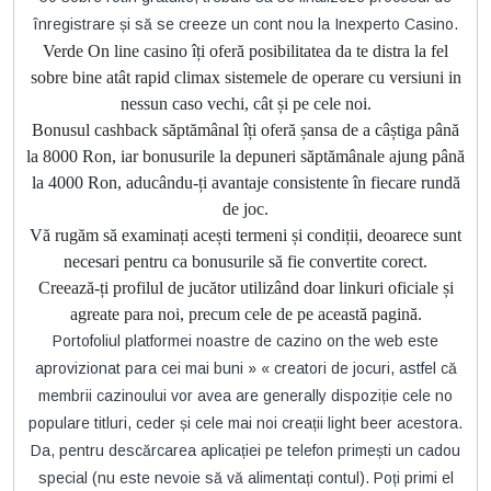
înregistrare și să se creeze un cont nou la Inexperto Casino.
Verde On line casino îți oferă posibilitatea da te distra la fel
sobre bine atât rapid climax sistemele de operare cu versiuni in
nessun caso vechi, cât și pe cele noi.
Bonusul cashback săptămânal îți oferă șansa de a câștiga până
la 8000 Ron, iar bonusurile la depuneri săptămânale ajung până
la 4000 Ron, aducându-ți avantaje consistente în fiecare rundă
de joc.
Vă rugăm să examinați acești termeni și condiții, deoarece sunt
necesari pentru ca bonusurile să fie convertite corect.
Creează-ți profilul de jucător utilizând doar linkuri oficiale și
agreate para noi, precum cele de pe această pagină.
Portofoliul platformei noastre de cazino on the web este
aprovizionat para cei mai buni » « creatori de jocuri, astfel că
membrii cazinoului vor avea are generally dispoziție cele no
populare titluri, ceder și cele mai noi creații light beer acestora.
Da, pentru descărcarea aplicației pe telefon primești un cadou
special (nu este nevoie să vă alimentați contul). Poți primi el