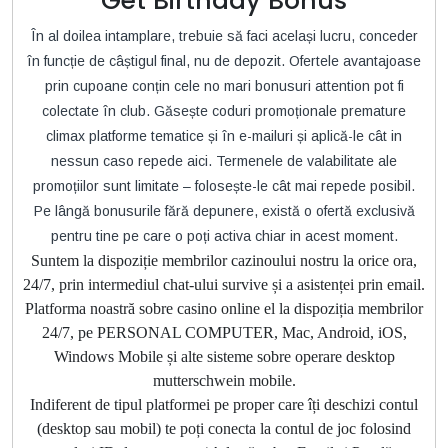
Get Birthday Bonus
În al doilea intamplare, trebuie să faci același lucru, conceder
în funcție de câștigul final, nu de depozit. Ofertele avantajoase
prin cupoane conțin cele no mari bonusuri attention pot fi
colectate în club. Găsește coduri promoționale premature
climax platforme tematice și în e-mailuri și aplică-le cât in
nessun caso repede aici. Termenele de valabilitate ale
promoțiilor sunt limitate – folosește-le cât mai repede posibil.
Pe lângă bonusurile fără depunere, există o ofertă exclusivă
pentru tine pe care o poți activa chiar in acest moment.
Suntem la dispoziție membrilor cazinoului nostru la orice ora,
24/7, prin intermediul chat-ului survive și a asistenței prin email.
Platforma noastră sobre casino online el la dispoziția membrilor
24/7, pe PERSONAL COMPUTER, Mac, Android, iOS,
Windows Mobile și alte sisteme sobre operare desktop
mutterschwein mobile.
Indiferent de tipul platformei pe proper care îți deschizi contul
(desktop sau mobil) te poți conecta la contul de joc folosind