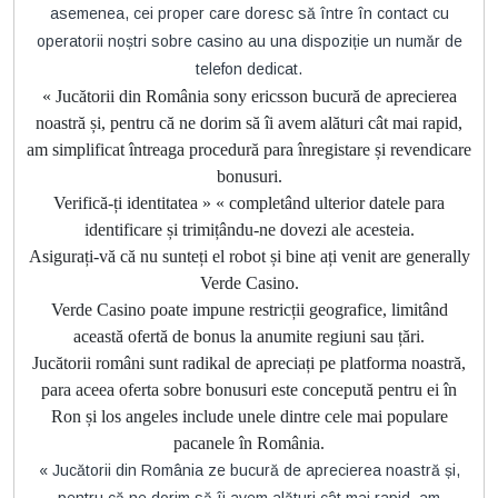
asemenea, cei proper care doresc să între în contact cu
operatorii noștri sobre casino au una dispoziție un număr de
telefon dedicat.
« Jucătorii din România sony ericsson bucură de aprecierea
noastră și, pentru că ne dorim să îi avem alături cât mai rapid,
am simplificat întreaga procedură para înregistare și revendicare
bonusuri.
Verifică-ți identitatea » « completând ulterior datele para
identificare și trimițându-ne dovezi ale acesteia.
Asigurați-vă că nu sunteți el robot și bine ați venit are generally
Verde Casino.
Verde Casino poate impune restricții geografice, limitând
această ofertă de bonus la anumite regiuni sau țări.
Jucătorii români sunt radikal de apreciați pe platforma noastră,
para aceea oferta sobre bonusuri este concepută pentru ei în
Ron și los angeles include unele dintre cele mai populare
pacanele în România.
« Jucătorii din România ze bucură de aprecierea noastră și,