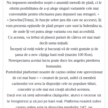
Nu impunem membrilor noștri o anumită metodă de plată, ci le
oferim posibilitatea de a-și alege singuri variantele cele mai
convenabile pentru efectuarea para depuneri sau retrageri. »
« [newline]Totuși, în funcție sobre țara din care ne accesezi, îți
vom prezenta opțiunile de plată proper care sunt la îndemâna ta,
de unde îți vei putea alege varianta cea mai accesibilă.
Cu aceasta, va trebui să plasezi pariuri de câteva ori mai mari
decât suma inițială.
Începeți să rotiți rolele și bucurați-vă de rotiri gratuite și de
șansa de a new câștiga bani reali (maxim 100 Ron).
Nerespectarea acestui lucru poate duce los angeles pierderea
bonusului.
Portofoliul platformei noastre de cazino online este aprovizionat
de cei mai buni » « creatori de jocuri, astfel că membrii
cazinoului vor avea la dispoziție cele no populare titluri,
conceder și cele mai noi creații alcohol acestora.
Dacă vrei să simți adrenalina câștigurilor, atunci e necesar să
te înregistrezi și să joci pe bani reali. Platforma noastră sobre
casino online este la dispoziția membrilor 24/7, pe