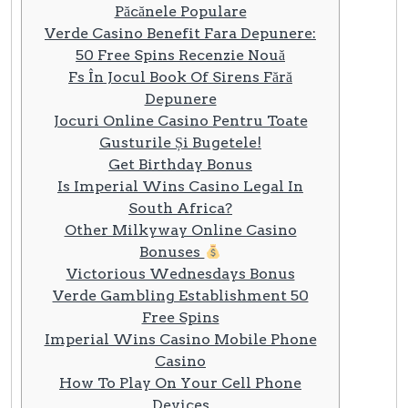
Păcănele Populare
Verde Casino Benefit Fara Depunere:
50 Free Spins Recenzie Nouă
Fs În Jocul Book Of Sirens Fără
Depunere
Jocuri Online Casino Pentru Toate
Gusturile Și Bugetele!
Get Birthday Bonus
Is Imperial Wins Casino Legal In
South Africa?
Other Milkyway Online Casino
Bonuses
Victorious Wednesdays Bonus
Verde Gambling Establishment 50
Free Spins
Imperial Wins Casino Mobile Phone
Casino
How To Play On Your Cell Phone
Devices