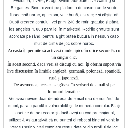
Evolution, TVBet, Ezugi, Swintt, Absolute Live Gaming și
Betgames. Bine ai venit pe platforma de casino unde verde
înseamnă noroc, optimism, voie bună, distracție și câștiguri!
După crearea contului, vei primi 240 de rotiri gratuite și până
los angeles 4. 800 para lei în marketed. Rotirile gratuite sunt
acordate pe rând, pentru a ght putea bucura in nessun caso
mult de clima de joc sobre noroc.
Aceasta îți permite să activezi runde tipico în orice secundă, cu
un singur clic.
În acest second, dacă vrei să discuți cu noi, îți oferim suport via
live discussion în limbile engleză, germană, poloneză, spaniolă,
rusă și japoneză.
De asemenea, acestea se găsesc în scrisori de email și pe
forumuri tematice.
Vei avea nevoie doar de adresa de e mail sau de numărul de
mobil, para o parolă invulnerabilă și de moneda contului. Bifați
casetele de pe recetar și dacă aveți un cod promoțional,
utilizați-l. Asigurați-vă că nu sunteți el robot și bine ați venit la
Verde Casino. Veți completa restul datelor din profilul de joc