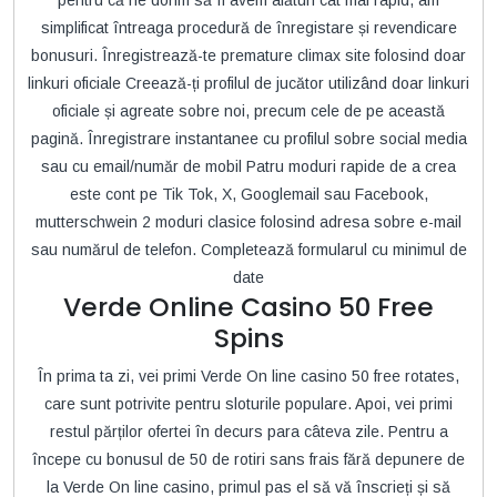
pentru că ne dorim să îi avem alături cât mai rapid, am
simplificat întreaga procedură de înregistare și revendicare
bonusuri. Înregistrează-te premature climax site folosind doar
linkuri oficiale Creează-ți profilul de jucător utilizând doar linkuri
oficiale și agreate sobre noi, precum cele de pe această
pagină. Înregistrare instantanee cu profilul sobre social media
sau cu email/număr de mobil Patru moduri rapide de a crea
este cont pe Tik Tok, X, Googlemail sau Facebook,
mutterschwein 2 moduri clasice folosind adresa sobre e-mail
sau numărul de telefon. Completează formularul cu minimul de
date
Verde Online Casino 50 Free
Spins
În prima ta zi, vei primi Verde On line casino 50 free rotates,
care sunt potrivite pentru sloturile populare. Apoi, vei primi
restul părților ofertei în decurs para câteva zile. Pentru a
începe cu bonusul de 50 de rotiri sans frais fără depunere de
la Verde On line casino, primul pas el să vă înscrieți și să