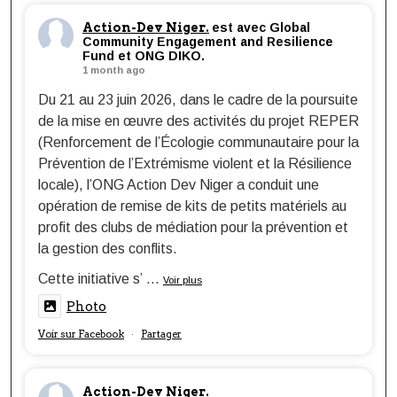
Action-Dev Niger.
est avec Global
Community Engagement and Resilience
Fund et ONG DIKO.
1 month ago
Du 21 au 23 juin 2026, dans le cadre de la poursuite
de la mise en œuvre des activités du projet REPER
(Renforcement de l’Écologie communautaire pour la
Prévention de l’Extrémisme violent et la Résilience
locale), l’ONG Action Dev Niger a conduit une
opération de remise de kits de petits matériels au
profit des clubs de médiation pour la prévention et
la gestion des conflits.
Cette initiative s’
...
Voir plus
Photo
Voir sur Facebook
Partager
·
Action-Dev Niger.