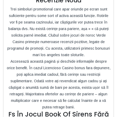
Recenzie Nouă
Trei simboluri promotional care apar oriunde pe ecran sunt
suficiente pentru some sort of activa această funcție. Rotirile
vor fi pe seama cazinoului, iar câștigurile vor putea trece în
balanța dvs. Nu există cerințe para pariere, așa » « că puteți
solicita parné imediat. Clubul sobre jocuri de noroc Verde
Casino primește numeroase recenzii pozitive, legate de
programul de promoții. Cu acesta, utilizatorii primesc bonusuri
mari los angeles toate sloturile.
Accesează această pagină și deschide informațiile despre
orice benefit. În cazul Licencioso Casino bonus fara depunere,
poți aplica imediat cadoul, fără cerințe sau restricții
suplimentare. Odată votre ați revendicat algun cadou și ați
câștigat o anumită sumă de bani pe acesta, exista ușor să îl
retrageți. Majoritatea ofertelor au cerințe de pariere – algun
multiplicator care e necesar să fie calculat înainte de a vă
putea retrage banii.
Fs În Jocul Book Of Sirens Fără