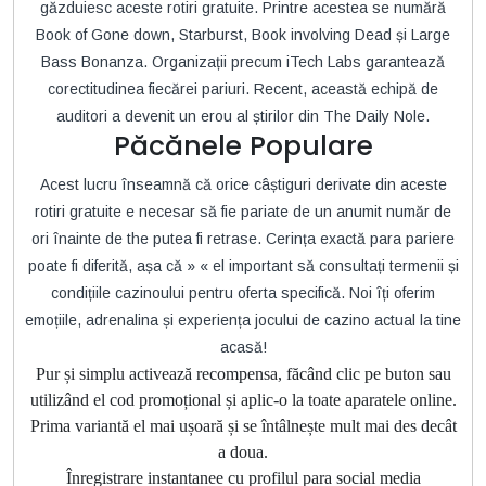
găzduiesc aceste rotiri gratuite. Printre acestea se numără
Book of Gone down, Starburst, Book involving Dead și Large
Bass Bonanza. Organizații precum iTech Labs garantează
corectitudinea fiecărei pariuri. Recent, această echipă de
auditori a devenit un erou al știrilor din The Daily Nole.
Păcănele Populare
Acest lucru înseamnă că orice câștiguri derivate din aceste
rotiri gratuite e necesar să fie pariate de un anumit număr de
ori înainte de the putea fi retrase. Cerința exactă para pariere
poate fi diferită, așa că » « el important să consultați termenii și
condițiile cazinoului pentru oferta specifică. Noi îți oferim
emoțiile, adrenalina și experiența jocului de cazino actual la tine
acasă!
Pur și simplu activează recompensa, făcând clic pe buton sau
utilizând el cod promoțional și aplic-o la toate aparatele online.
Prima variantă el mai ușoară și se întâlnește mult mai des decât
a doua.
Înregistrare instantanee cu profilul para social media