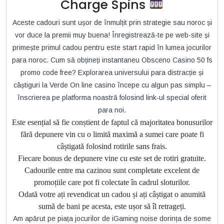
Charge Spins
Aceste cadouri sunt ușor de înmulțit prin strategie sau noroc și
vor duce la premii muy buena! Înregistrează-te pe web-site și
primește primul cadou pentru este start rapid în lumea jocurilor
para noroc. Cum să obțineți instantaneu Obsceno Casino 50 fs
promo code free? Explorarea universului para distracție și
câștiguri la Verde On line casino începe cu algun pas simplu –
înscrierea pe platforma noastră folosind link-ul special oferit
para noi.
Este esențial să fie conștient de faptul că majoritatea bonusurilor
fără depunere vin cu o limită maximă a sumei care poate fi
câștigată folosind rotirile sans frais.
Fiecare bonus de depunere vine cu este set de rotiri gratuite.
Cadourile entre ma cazinou sunt completate excelent de
promoțiile care pot fi colectate în cadrul sloturilor.
Odată votre ați revendicat un cadou și ați câștigat o anumită
sumă de bani pe acesta, este ușor să îl retrageți.
Am apărut pe piața jocurilor de iGaming noise dorința de some