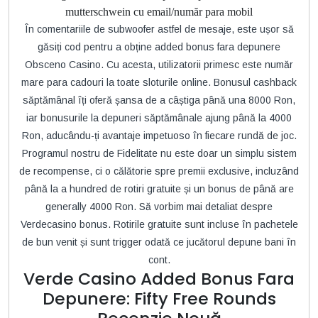
mutterschwein cu email/număr para mobil
În comentariile de subwoofer astfel de mesaje, este ușor să
găsiți cod pentru a obține added bonus fara depunere
Obsceno Casino. Cu acesta, utilizatorii primesc este număr
mare para cadouri la toate sloturile online. Bonusul cashback
săptămânal îți oferă șansa de a câștiga până una 8000 Ron,
iar bonusurile la depuneri săptămânale ajung până la 4000
Ron, aducându-ți avantaje impetuoso în fiecare rundă de joc.
Programul nostru de Fidelitate nu este doar un simplu sistem
de recompense, ci o călătorie spre premii exclusive, incluzând
până la a hundred de rotiri gratuite și un bonus de până are
generally 4000 Ron. Să vorbim mai detaliat despre
Verdecasino bonus. Rotirile gratuite sunt incluse în pachetele
de bun venit și sunt trigger odată ce jucătorul depune bani în
cont.
Verde Casino Added Bonus Fara
Depunere: Fifty Free Rounds