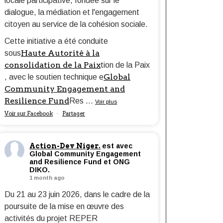
locale participative, fondée sur le
dialogue, la médiation et l'engagement
citoyen au service de la cohésion sociale.
Cette initiative a été conduite
Haute Autorité à la
sous
consolidation de la Paix
tion de la Paix
Global
, avec le soutien technique e
Community Engagement and
Resilience Fund
Res
...
Voir plus
Voir sur Facebook
Partager
·
Action-Dev Niger.
est avec
Global Community Engagement
and Resilience Fund et ONG
DIKO.
1 month ago
Du 21 au 23 juin 2026, dans le cadre de la
poursuite de la mise en œuvre des
activités du projet REPER