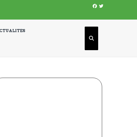
Facebook
Twitter
CTUALITES