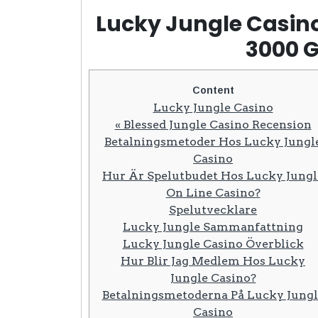
Lucky Jungle Casin
3000 G
Content
Lucky Jungle Casino
« Blessed Jungle Casino Recension
Betalningsmetoder Hos Lucky Jungl
Casino
Hur Är Spelutbudet Hos Lucky Jungl
On Line Casino?
Spelutvecklare
Lucky Jungle Sammanfattning
Lucky Jungle Casino Överblick
Hur Blir Jag Medlem Hos Lucky
Jungle Casino?
Betalningsmetoderna På Lucky Jungl
Casino