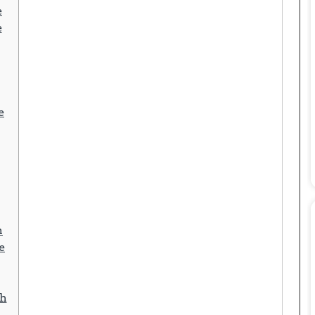
e
e
e
n
e
ch