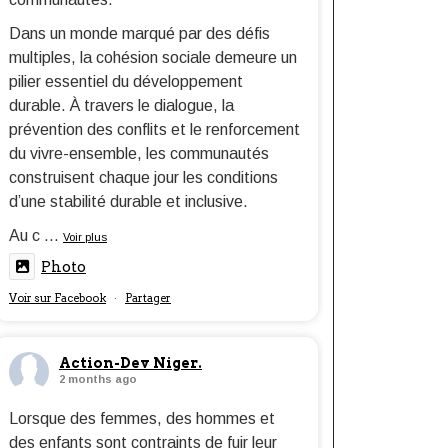
Dans un monde marqué par des défis
multiples, la cohésion sociale demeure un
pilier essentiel du développement
durable. À travers le dialogue, la
prévention des conflits et le renforcement
du vivre-ensemble, les communautés
construisent chaque jour les conditions
d’une stabilité durable et inclusive.
Au c
...
Voir plus
Photo
Voir sur Facebook
Partager
·
Action-Dev Niger.
2 months ago
Lorsque des femmes, des hommes et
des enfants sont contraints de fuir leur