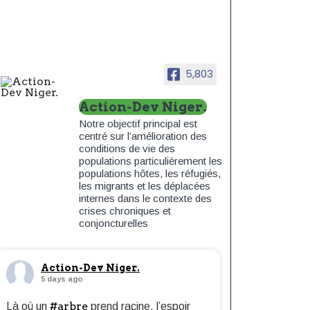
5,803
Action-Dev Niger.
Notre objectif principal est
centré sur l’amélioration des
conditions de vie des
populations particulièrement les
populations hôtes, les réfugiés,
les migrants et les déplacées
internes dans le contexte des
crises chroniques et
conjoncturelles
Action-Dev Niger.
5 days ago
#arbre
Là où un
prend racine, l’espoir