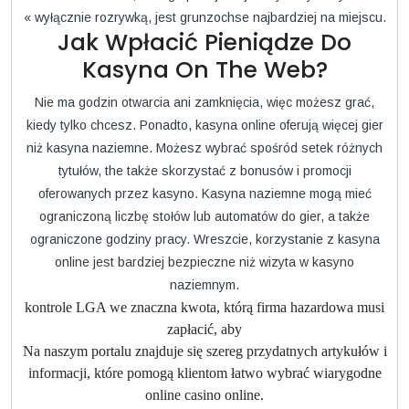
« wyłącznie rozrywką, jest grunzochse najbardziej na miejscu.
Jak Wpłacić Pieniądze Do
Kasyna On The Web?
Nie ma godzin otwarcia ani zamknięcia, więc możesz grać,
kiedy tylko chcesz. Ponadto, kasyna online oferują więcej gier
niż kasyna naziemne. Możesz wybrać spośród setek różnych
tytułów, the także skorzystać z bonusów i promocji
oferowanych przez kasyno. Kasyna naziemne mogą mieć
ograniczoną liczbę stołów lub automatów do gier, a także
ograniczone godziny pracy. Wreszcie, korzystanie z kasyna
online jest bardziej bezpieczne niż wizyta w kasyno
naziemnym.
kontrole LGA we znaczna kwota, którą firma hazardowa musi
zapłacić, aby
Na naszym portalu znajduje się szereg przydatnych artykułów i
informacji, które pomogą klientom łatwo wybrać wiarygodne
online casino online.