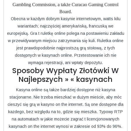
Gambling Commission, a także Curacao Gaming Control
Board.
Obecna w każdym dobrym kasynie internetowym, watts kilu
wariantach; najczęściej amerykańską, francuską we
europejską. Gra t ruletkę online polega na postawieniu zakładu
w przewidywanym miejscu zatrzymania się kuli. Ruletka online
jest prawdopodobnie najprostszą grą stołową, z tych
dostępnych w kasynach online. Przetestowanie ich nie
wymaga rejestracji, ani wpłaty depozytu.
Sposoby Wypłaty Złotówki W
Najlepszych » « kasynach
Kasyna online są także bardziej dostępne niż kasyna
stacjonarne. Nie trzeba mieszkać w dużym mieście, aby móc
cieszyć się grą w kasyno on the internet. Są one dostępne dla
każdego, bez względu na to, gdzie się mieszka. Typowy RTP
na automatach w jakie możecie zagrać t licencjonowanych
kasynach on the internet wynosi w zakresie od 93% do 96%.