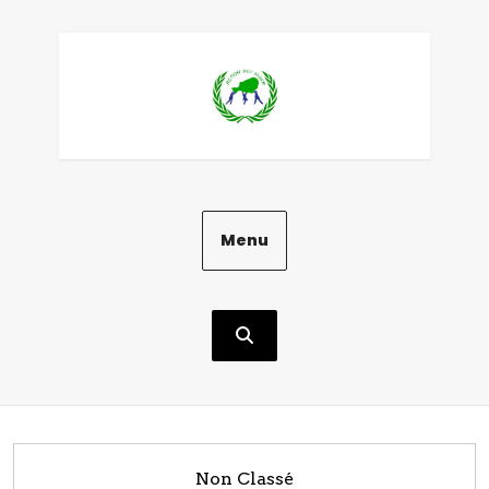
Aller
au
contenu
Menu
Non Classé