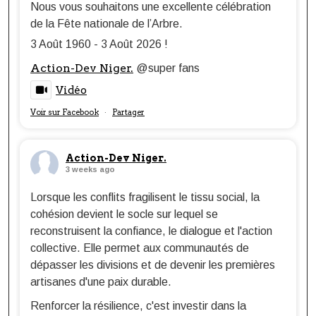
Nous vous souhaitons une excellente célébration
de la Fête nationale de l’Arbre.
3 Août 1960 - 3 Août 2026 !
Action-Dev Niger.
@super fans
Vidéo
Voir sur Facebook
Partager
·
Action-Dev Niger.
3 weeks ago
Lorsque les conflits fragilisent le tissu social, la
cohésion devient le socle sur lequel se
reconstruisent la confiance, le dialogue et l'action
collective. Elle permet aux communautés de
dépasser les divisions et de devenir les premières
artisanes d'une paix durable.
Renforcer la résilience, c'est investir dans la