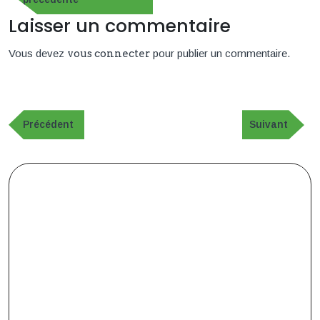
l’article
précédente
Laisser un commentaire
Vous devez
vous connecter
pour publier un commentaire.
Navigation
de
Publication
Article
Précédent
Suivant
précédente
suivant
l’article