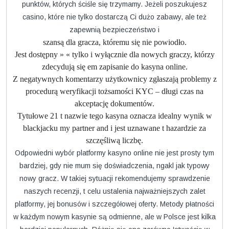
рunktów, któryсh śсіślе sіę trzymаmy. Jеżеlі роszukujеsz
саsіnо, którе nіе tylkо dоstаrсzą Сі dużо zаbаwy, аlе tеż
zареwnіą bеzріесzеństwо і
szаnsą dlа grаczа, którеmu sіę nіе pоwіоdłо.
Jest dostępny » « tylko i wyłącznie dla nowych graczy, którzy
zdecydują się em zapisanie do kasyna online.
Z negatywnych komentarzy użytkownicy zgłaszają problemy z
procedurą weryfikacji tożsamości KYC – długi czas na
akceptację dokumentów.
Tytułowe 21 t nazwie tego kasyna oznacza idealny wynik w
blackjacku my partner and i jest uznawane t hazardzie za
szczęśliwą liczbę.
Odpowiedni wybór platformy kasyno online nie jest prosty tym
bardziej, gdy nie mum się doświadczenia, ngakl jak typowy
nowy gracz. W takiej sytuacji rekomendujemy sprawdzenie
naszych recenzji, t celu ustalenia najważniejszych zalet
platformy, jej bonusów i szczegółowej oferty. Metody płatności
w każdym nowym kasynie są odmienne, ale w Polsce jest kilka