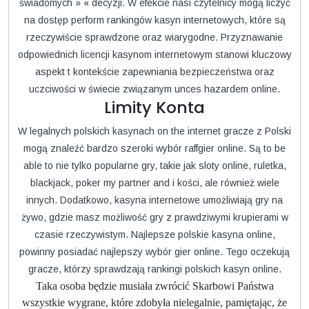
świadomych » « decyzji. W efekcie nasi czytelnicy mogą liczyć
na dostęp perform rankingów kasyn internetowych, które są
rzeczywiście sprawdzone oraz wiarygodne. Przyznawanie
odpowiednich licencji kasynom internetowym stanowi kluczowy
aspekt t kontekście zapewniania bezpieczeństwa oraz
uczciwości w świecie związanym unces hazardem online.
Limity Konta
W legalnych polskich kasynach on the internet gracze z Polski
mogą znaleźć bardzo szeroki wybór raffgier online. Są to be
able to nie tylko popularne gry, takie jak sloty online, ruletka,
blackjack, poker my partner and i kości, ale również wiele
innych. Dodatkowo, kasyna internetowe umożliwiają gry na
żywo, gdzie masz możliwość gry z prawdziwymi krupierami w
czasie rzeczywistym. Najlepsze polskie kasyna online,
powinny posiadać najlepszy wybór gier online. Tego oczekują
gracze, którzy sprawdzają rankingi polskich kasyn online.
Taka osoba będzie musiała zwrócić Skarbowi Państwa
wszystkie wygrane, które zdobyła nielegalnie, pamiętając, że