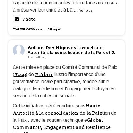
capacité des communautés à faire face aux crises,
à préserver leur unité et à bâ
...
Voir plus
Photo
Voir sur Facebook
Partager
·
Action-Dev Niger.
est avec Haute
Autorité à la consolidation de la Paix et 2.
1 month ago
Cette mise en place du Comité Communal de Paix
#ccp
#Tibiri
(
) de
illustre l'importance d'une
gouvernance locale participative, fondée sur le
dialogue, la médiation et l'engagement citoyen au
service de la cohésion sociale.
Haute
Cette initiative a été conduite sous
Autorité à la consolidation de la Paix
tion de
Global
la Paix , avec le soutien technique e
Community Engagement and Resilience