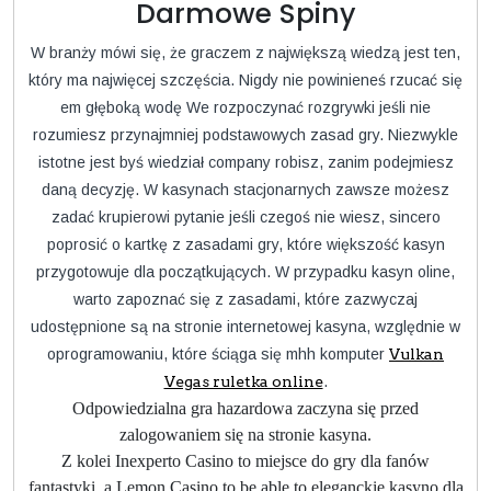
Darmowe Spiny
W branży mówi się, że graczem z największą wiedzą jest ten,
który ma najwięcej szczęścia. Nigdy nie powinieneś rzucać się
em głęboką wodę We rozpoczynać rozgrywki jeśli nie
rozumiesz przynajmniej podstawowych zasad gry. Niezwykle
istotne jest byś wiedział company robisz, zanim podejmiesz
daną decyzję. W kasynach stacjonarnych zawsze możesz
zadać krupierowi pytanie jeśli czegoś nie wiesz, sincero
poprosić o kartkę z zasadami gry, które większość kasyn
przygotowuje dla początkujących. W przypadku kasyn oline,
warto zapoznać się z zasadami, które zazwyczaj
udostępnione są na stronie internetowej kasyna, względnie w
oprogramowaniu, które ściąga się mhh komputer
Vulkan
Vegas ruletka online
.
Odpowiedzialna gra hazardowa zaczyna się przed
zalogowaniem się na stronie kasyna.
Z kolei Inexperto Casino to miejsce do gry dla fanów
fantastyki, a Lemon Casino to be able to eleganckie kasyno dla