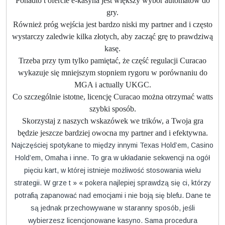
Ponadto t ofercie e-kasyna jest większy wybór automatów do
gry.
Również próg wejścia jest bardzo niski my partner and i często
wystarczy zaledwie kilka złotych, aby zacząć grę to prawdziwą
kasę.
Trzeba przy tym tylko pamiętać, że część regulacji Curacao
wykazuje się mniejszym stopniem rygoru w porównaniu do
MGA i actually UKGC.
Co szczególnie istotne, licencję Curacao można otrzymać watts
szybki sposób.
Skorzystaj z naszych wskazówek we trików, a Twoja gra
będzie jeszcze bardziej owocna my partner and i efektywna.
Najczęściej spotykane to między innymi Texas Hold’em, Casino
Hold’em, Omaha i inne. To gra w układanie sekwencji na ogół
pięciu kart, w której istnieje możliwość stosowania wielu
strategii. W grze t » « pokera najlepiej sprawdzą się ci, którzy
potrafią zapanować nad emocjami i nie boją się blefu. Dane te
są jednak przechowywane w staranny sposób, jeśli
wybierzesz licencjonowane kasyno. Sama procedura