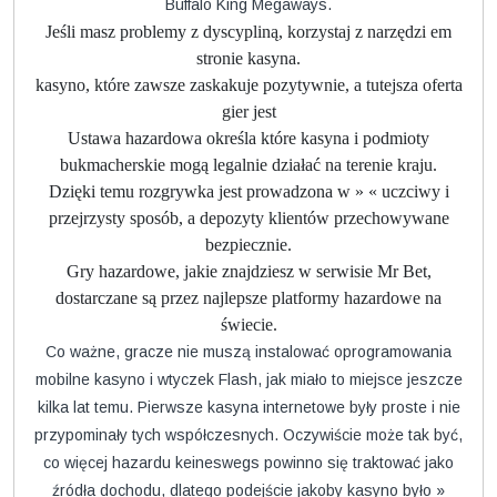
Buffalo King Megaways.
Jeśli masz problemy z dyscypliną, korzystaj z narzędzi em
stronie kasyna.
kasyno, które zawsze zaskakuje pozytywnie, a tutejsza oferta
gier jest
Ustawa hazardowa określa które kasyna i podmioty
bukmacherskie mogą legalnie działać na terenie kraju.
Dzięki temu rozgrywka jest prowadzona w » « uczciwy i
przejrzysty sposób, a depozyty klientów przechowywane
bezpiecznie.
Gry hazardowe, jakie znajdziesz w serwisie Mr Bet,
dostarczane są przez najlepsze platformy hazardowe na
świecie.
Co ważne, gracze nie muszą instalować oprogramowania
mobilne kasyno i wtyczek Flash, jak miało to miejsce jeszcze
kilka lat temu. Pierwsze kasyna internetowe były proste i nie
przypominały tych współczesnych. Oczywiście może tak być,
co więcej hazardu keineswegs powinno się traktować jako
źródła dochodu, dlatego podejście jakoby kasyno było »