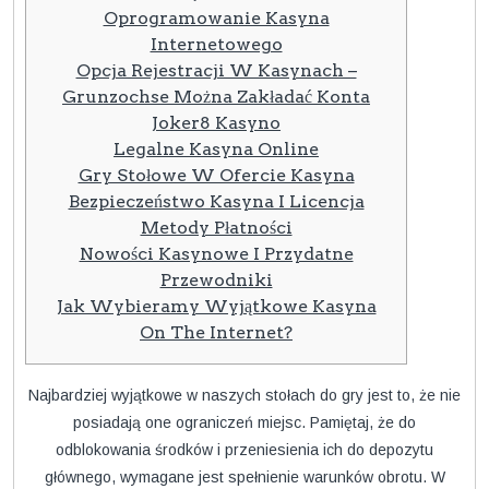
Oprogramowanie Kasyna
Internetowego
Opcja Rejestracji W Kasynach –
Grunzochse Można Zakładać Konta
Joker8 Kasyno
Legalne Kasyna Online
Gry Stołowe W Ofercie Kasyna
Bezpieczeństwo Kasyna I Licencja
Metody Płatności
Nowości Kasynowe I Przydatne
Przewodniki
Jak Wybieramy Wyjątkowe Kasyna
On The Internet?
Najbardziej wyjątkowe w naszych stołach do gry jest to, że nie
posiadają one ograniczeń miejsc. Pamiętaj, że do
odblokowania środków i przeniesienia ich do depozytu
głównego, wymagane jest spełnienie warunków obrotu. W