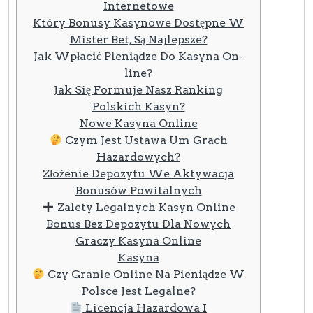
Internetowe
Który Bonusy Kasynowe Dostępne W
Mister Bet, Są Najlepsze?
Jak Wpłacić Pieniądze Do Kasyna On-
line?
Jak Się Formuje Nasz Ranking
Polskich Kasyn?
Nowe Kasyna Online
Czym Jest Ustawa Um Grach
Hazardowych?
Złożenie Depozytu We Aktywacja
Bonusów Powitalnych
Zalety Legalnych Kasyn Online
Bonus Bez Depozytu Dla Nowych
Graczy Kasyna Online
Kasyna
Czy Granie Online Na Pieniądze W
Polsce Jest Legalne?
Licencja Hazardowa I