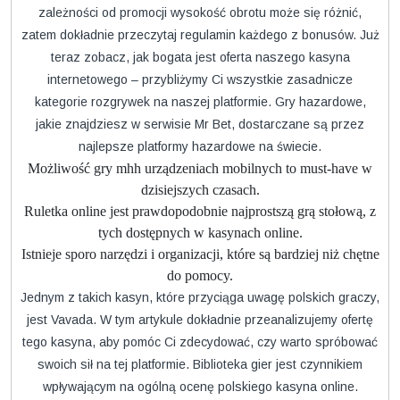
zależności od promocji wysokość obrotu może się różnić,
zatem dokładnie przeczytaj regulamin każdego z bonusów. Już
teraz zobacz, jak bogata jest oferta naszego kasyna
internetowego – przybliżymy Ci wszystkie zasadnicze
kategorie rozgrywek na naszej platformie. Gry hazardowe,
jakie znajdziesz w serwisie Mr Bet, dostarczane są przez
najlepsze platformy hazardowe na świecie.
Możliwość gry mhh urządzeniach mobilnych to must-have w
dzisiejszych czasach.
Ruletka online jest prawdopodobnie najprostszą grą stołową, z
tych dostępnych w kasynach online.
Istnieje sporo narzędzi i organizacji, które są bardziej niż chętne
do pomocy.
Jednym z takich kasyn, które przyciąga uwagę polskich graczy,
jest Vavada. W tym artykule dokładnie przeanalizujemy ofertę
tego kasyna, aby pomóc Ci zdecydować, czy warto spróbować
swoich sił na tej platformie. Biblioteka gier jest czynnikiem
wpływającym na ogólną ocenę polskiego kasyna online.