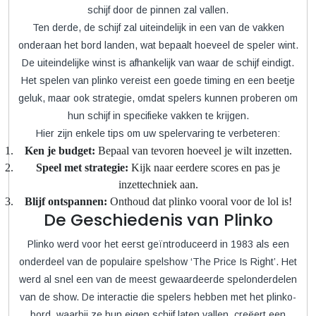
schijf door de pinnen zal vallen.
Ten derde, de schijf zal uiteindelijk in een van de vakken
onderaan het bord landen, wat bepaalt hoeveel de speler wint.
De uiteindelijke winst is afhankelijk van waar de schijf eindigt.
Het spelen van plinko vereist een goede timing en een beetje
geluk, maar ook strategie, omdat spelers kunnen proberen om
hun schijf in specifieke vakken te krijgen.
Hier zijn enkele tips om uw spelervaring te verbeteren:
Ken je budget:
Bepaal van tevoren hoeveel je wilt inzetten.
Speel met strategie:
Kijk naar eerdere scores en pas je
inzettechniek aan.
Blijf ontspannen:
Onthoud dat plinko vooral voor de lol is!
De Geschiedenis van Plinko
Plinko werd voor het eerst geïntroduceerd in 1983 als een
onderdeel van de populaire spelshow ‘The Price Is Right’. Het
werd al snel een van de meest gewaardeerde spelonderdelen
van de show. De interactie die spelers hebben met het plinko-
bord, waarbij ze hun eigen schijf laten vallen, creëert een