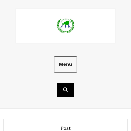
Aller
au
contenu
Menu
Post