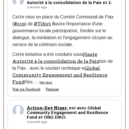
Autorité à la consolidation de la Paix et 2.
1 month ago
Cette mise en place du Comité Communal de Paix
#ccp
#Tibiri
(
) de
illustre l'importance d'une
gouvernance locale participative, fondée sur le
dialogue, la médiation et l'engagement citoyen au
service de la cohésion sociale.
Haute
Cette initiative a été conduite sous
Autorité à la consolidation de la Paix
tion de
Global
la Paix , avec le soutien technique e
Community Engagement and Resilience
Fund
Res
...
Voir plus
Voir sur Facebook
Partager
·
Action-Dev Niger.
est avec Global
Community Engagement and Resilience
Fund et ONG DIKO.
1 month ago