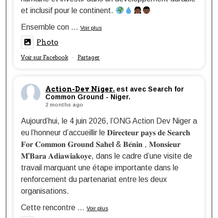
et inclusif pour le continent.
Ensemble con
...
Voir plus
Photo
Voir sur Facebook
Partager
·
Action-Dev Niger.
est avec Search for
Common Ground - Niger.
2 months ago
Aujourd’hui, le 4 juin 2026, l’ONG Action Dev Niger a
eu l’honneur d’accueillir le 𝐃𝐢𝐫𝐞𝐜𝐭𝐞𝐮𝐫 𝐩𝐚𝐲𝐬 𝐝𝐞 𝐒𝐞𝐚𝐫𝐜𝐡
𝐅𝐨𝐫 𝐂𝐨𝐦𝐦𝐨𝐧 𝐆𝐫𝐨𝐮𝐧𝐝 𝐒𝐚𝐡𝐞𝐥 & 𝐁𝐞́𝐧𝐢𝐧 , 𝐌𝐨𝐧𝐬𝐢𝐞𝐮𝐫
𝐌'𝐁𝐚𝐫𝐚 𝐀𝐝𝐢𝐚𝐰𝐢𝐚𝐤𝐨𝐲𝐞, dans le cadre d’une visite de
travail marquant une étape importante dans le
renforcement du partenariat entre les deux
organisations.
Cette rencontre
...
Voir plus