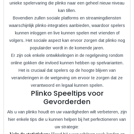
unieke spelervaring die plinko naar een geheel nieuw niveau
kan tillen.
Bovendien zullen sociale platforms en streamingdiensten
waarschijnlijk plinko-integraties aanbieden, waardoor spelers
kunnen inloggen en live kunnen spelen met vrienden of
volgers. Het sociale aspect kan ervoor zorgen dat plinko nog
populairder wordt in de komende jaren.
Er zijn ook enkele ontwikkelingen in de regelgeving rondom
online gokken die invloed kunnen hebben op spelvarianten.
Het is cruciaal dat spelers op de hoogte blijven van
veranderingen in de wetgeving om ervoor te zorgen dat ze
verantwoord en legaal kunnen spelen.
Plinko Speeltips voor
Gevorderden
Als u van plinko houdt en uw vaardigheden wilt verbeteren, zijn
hier enkele tips die u kunnen helpen bij het perfectioneren van
uw strategie: