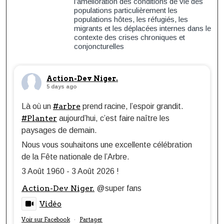
l’amélioration des conditions de vie des
populations particulièrement les
populations hôtes, les réfugiés, les
migrants et les déplacées internes dans le
contexte des crises chroniques et
conjoncturelles
Action-Dev Niger.
5 days ago
#arbre
Là où un
prend racine, l’espoir grandit.
#Planter
aujourd’hui, c’est faire naître les
paysages de demain.
Nous vous souhaitons une excellente célébration
de la Fête nationale de l’Arbre.
3 Août 1960 - 3 Août 2026 !
Action-Dev Niger.
@super fans
Vidéo
Voir sur Facebook
Partager
·