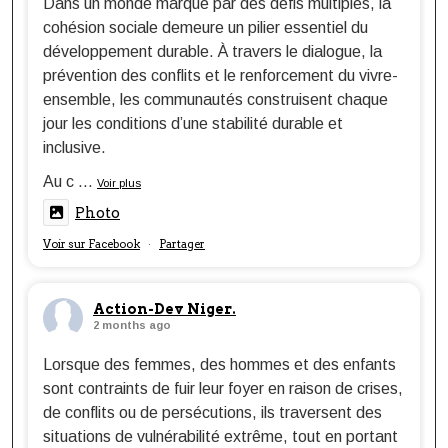
Dans un monde marqué par des défis multiples, la
cohésion sociale demeure un pilier essentiel du
développement durable. À travers le dialogue, la
prévention des conflits et le renforcement du vivre-
ensemble, les communautés construisent chaque
jour les conditions d’une stabilité durable et
inclusive.
Au c
...
Voir plus
Photo
Voir sur Facebook
Partager
·
Action-Dev Niger.
2 months ago
Lorsque des femmes, des hommes et des enfants
sont contraints de fuir leur foyer en raison de crises,
de conflits ou de persécutions, ils traversent des
situations de vulnérabilité extrême, tout en portant