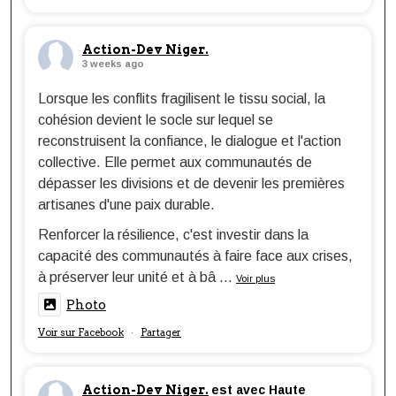
Action-Dev Niger.
3 weeks ago
Lorsque les conflits fragilisent le tissu social, la
cohésion devient le socle sur lequel se
reconstruisent la confiance, le dialogue et l'action
collective. Elle permet aux communautés de
dépasser les divisions et de devenir les premières
artisanes d'une paix durable.
Renforcer la résilience, c'est investir dans la
capacité des communautés à faire face aux crises,
à préserver leur unité et à bâ
...
Voir plus
Photo
Voir sur Facebook
Partager
·
Action-Dev Niger.
est avec Haute