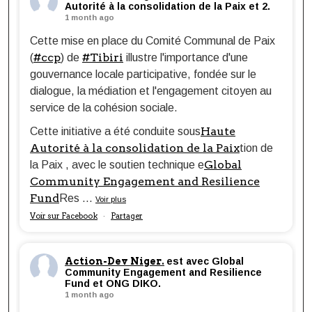
Autorité à la consolidation de la Paix et 2.
1 month ago
Cette mise en place du Comité Communal de Paix
#ccp
#Tibiri
(
) de
illustre l'importance d'une
gouvernance locale participative, fondée sur le
dialogue, la médiation et l'engagement citoyen au
service de la cohésion sociale.
Haute
Cette initiative a été conduite sous
Autorité à la consolidation de la Paix
tion de
Global
la Paix , avec le soutien technique e
Community Engagement and Resilience
Fund
Res
...
Voir plus
Voir sur Facebook
Partager
·
Action-Dev Niger.
est avec Global
Community Engagement and Resilience
Fund et ONG DIKO.
1 month ago