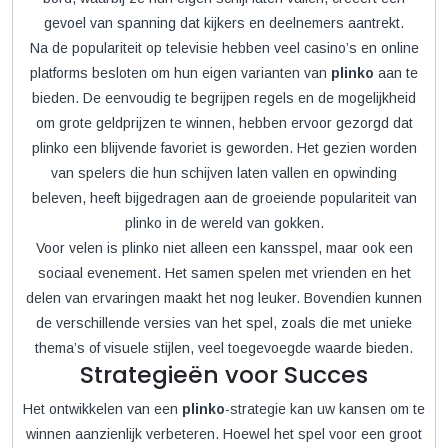
gevoel van spanning dat kijkers en deelnemers aantrekt.
Na de populariteit op televisie hebben veel casino’s en online
platforms besloten om hun eigen varianten van
plinko
aan te
bieden. De eenvoudig te begrijpen regels en de mogelijkheid
om grote geldprijzen te winnen, hebben ervoor gezorgd dat
plinko een blijvende favoriet is geworden. Het gezien worden
van spelers die hun schijven laten vallen en opwinding
beleven, heeft bijgedragen aan de groeiende populariteit van
plinko in de wereld van gokken.
Voor velen is plinko niet alleen een kansspel, maar ook een
sociaal evenement. Het samen spelen met vrienden en het
delen van ervaringen maakt het nog leuker. Bovendien kunnen
de verschillende versies van het spel, zoals die met unieke
thema’s of visuele stijlen, veel toegevoegde waarde bieden.
Strategieën voor Succes
Het ontwikkelen van een
plinko
-strategie kan uw kansen om te
winnen aanzienlijk verbeteren. Hoewel het spel voor een groot