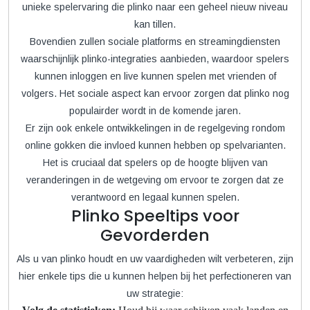
unieke spelervaring die plinko naar een geheel nieuw niveau
kan tillen.
Bovendien zullen sociale platforms en streamingdiensten
waarschijnlijk plinko-integraties aanbieden, waardoor spelers
kunnen inloggen en live kunnen spelen met vrienden of
volgers. Het sociale aspect kan ervoor zorgen dat plinko nog
populairder wordt in de komende jaren.
Er zijn ook enkele ontwikkelingen in de regelgeving rondom
online gokken die invloed kunnen hebben op spelvarianten.
Het is cruciaal dat spelers op de hoogte blijven van
veranderingen in de wetgeving om ervoor te zorgen dat ze
verantwoord en legaal kunnen spelen.
Plinko Speeltips voor
Gevorderden
Als u van plinko houdt en uw vaardigheden wilt verbeteren, zijn
hier enkele tips die u kunnen helpen bij het perfectioneren van
uw strategie: