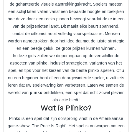
de gehanteerde visuele aantrekkingskracht. Spelers moeten
een schijf laten vallen vanaf een bepaalde hoogte en toekijken
hoe deze door een reeks pinnen beweegt voordat deze in een
van de prijzenloten landt. Dit maakt elke beurt spannend,
omdat de uitkomst nooit volledig voorspelbaar is. Mensen
worden aangetrokken door het idee dat met de juiste strategie
en een beetje geluk, ze grote prijzen kunnen winnen.
In deze gids zullen we dieper ingaan op de verschillende
aspecten van plinko, inclusief strategieën, varianten van het
spel, en tips voor het kiezen van de beste plinko-spellen. Of u
nu een beginner bent of een doorgewinterde speler, u zult iets
leren dat uw spelervaring kan verbeteren. Laten we samen de
wereld van
plinko
ontdekken, een spel dat echt zowel plezier
als actie biedt!
Wat is Plinko?
Plinko is een spel dat zijn oorsprong vindt in de Amerikaanse
game-show ‘The Price Is Right’. Het spel is ontworpen om een