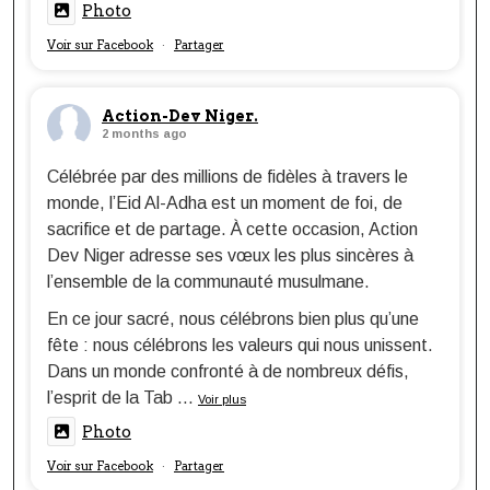
Photo
Voir sur Facebook
Partager
·
Action-Dev Niger.
2 months ago
Célébrée par des millions de fidèles à travers le
monde, l’Eid Al-Adha est un moment de foi, de
sacrifice et de partage. À cette occasion, Action
Dev Niger adresse ses vœux les plus sincères à
l’ensemble de la communauté musulmane.
En ce jour sacré, nous célébrons bien plus qu’une
fête : nous célébrons les valeurs qui nous unissent.
Dans un monde confronté à de nombreux défis,
l’esprit de la Tab
...
Voir plus
Photo
Voir sur Facebook
Partager
·