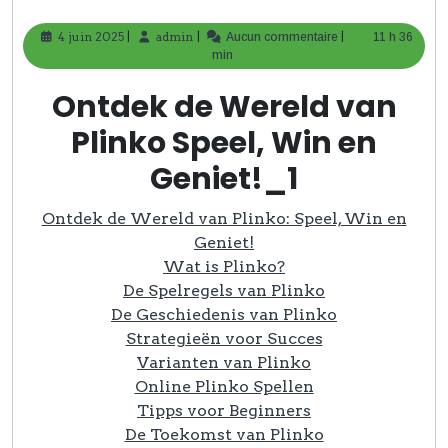
|
|
|
4 juin 2025
4
admin
admin
Aucun commentaire
11 h 36
juin
min
2025
Ontdek de Wereld van
Plinko Speel, Win en
Geniet!_1
Ontdek de Wereld van Plinko: Speel, Win en
Geniet!
Wat is Plinko?
De Spelregels van Plinko
De Geschiedenis van Plinko
Strategieën voor Succes
Varianten van Plinko
Online Plinko Spellen
Tipps voor Beginners
De Toekomst van Plinko