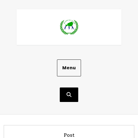
Aller
au
contenu
Menu
Post