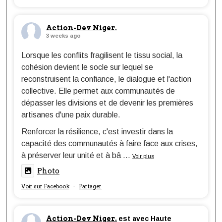
Action-Dev Niger.
3 weeks ago
Lorsque les conflits fragilisent le tissu social, la
cohésion devient le socle sur lequel se
reconstruisent la confiance, le dialogue et l'action
collective. Elle permet aux communautés de
dépasser les divisions et de devenir les premières
artisanes d'une paix durable.
Renforcer la résilience, c'est investir dans la
capacité des communautés à faire face aux crises,
à préserver leur unité et à bâ
...
Voir plus
Photo
Voir sur Facebook
Partager
·
Action-Dev Niger.
est avec Haute