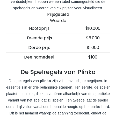
verduidelijken, hebben we een tabel samengesteld die de
spelregels en waarde van elk prijzeniveau visualiseert.
Prijsgebied
Waarde
Hoofdprijs
$10.000
Tweede prijs
$5.000
Derde prijs
$1.000
Deelnamedeel
$100
De Spelregels van Plinko
De spelregels van
plinko
zijn vrij eenvoudig te begrijpen. In
essentie zijn er drie belangrijke stappen. Ten eerste, de speler
plaatst een inzet, die kan variëren afhankelijk van de specifieke
variant van het spel dat zij spelen. Ten tweede laat de speler
een schijf vallen vanaf een bepaalde hoogte op het plinko-bord.
Dit is het moment waarop de spanning toeneemt, omdat de