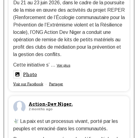
Du 21 au 23 juin 2026, dans le cadre de la poursuite
de la mise en œuvre des activités du projet REPER
(Renforcement de l’Écologie communautaire pour la
Prévention de l’Extrémisme violent et la Résilience
locale), l’ONG Action Dev Niger a conduit une
opération de remise de kits de petits matériels au
profit des clubs de médiation pour la prévention et
la gestion des conflits.
Cette initiative s’
...
Voir plus
Photo
Voir sur Facebook
Partager
·
Action-Dev Niger.
2 months ago
La paix est un processus vivant, porté par les
peuples et enraciné dans les communautés.